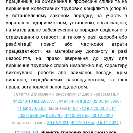
працівників, на об'єднання в професійні спілки та на
вирішення колективних трудових конфліктів (спорів)
у встановленому законом порядку, на участь в
управлінні підприємством, установою, організацією,
на матеріальне забезпечення в порядку соціального
страхування в старості, а також у разі хвороби або
реабілітації, повної або часткової втрати
працездатності, на матеріальну допомогу в разі
безробіття, на право звернення до суду для
вирішення трудових спорів незалежно від характеру
виконуваної роботи або займаної посади, крім
випадків, передбачених законодавством, та інші
права, встановлені законодавством.
( Стаття 2 із змінами, внесеними згідно з Указами ПВР
№ 2240-10 від 29.07.81
,
№ 8474-10 від 27.02.85
,
№ 5938-
11 від 27.05.88
; Законами
№ 871-12 від 20.03.91
,
№
263/95-ВР від 05.07.95
,
№ 1053-IX від 03.12.2020
-
вводиться в дію з
30.06.2021
,
№ 2759-IX від 16.11.2022
)
Стаття 2-1.
Рівність трудових прав громадян