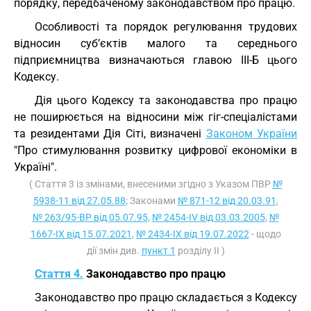
порядку, передбаченому законодавством про працю.
Особливості та порядок регулювання трудових
відносин суб’єктів малого та середнього
підприємництва визначаються главою III-Б цього
Кодексу.
Дія цього Кодексу та законодавства про працю
не поширюється на відносини між гіг-спеціалістами
та резидентами Дія Сіті, визначені
Законом України
"Про стимулювання розвитку цифрової економіки в
Україні".
( Стаття 3 із змінами, внесеними згідно з Указом ПВР
№
5938-11 від 27.05.88
; Законами
№ 871-12 від 20.03.91
,
№ 263/95-ВР від 05.07.95
,
№ 2454-IV від 03.03.2005
,
№
1667-IX від 15.07.2021
,
№ 2434-IX від 19.07.2022
- щодо
дії змін див.
пункт 1
розділу II )
Стаття 4.
Законодавство про працю
Законодавство про працю складається з Кодексу