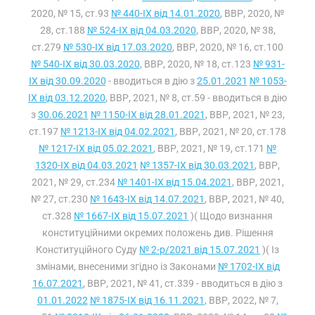
2020, № 15, ст.93
№ 440-IX від 14.01.2020
, ВВР, 2020, №
28, ст.188
№ 524-IX від 04.03.2020
, ВВР, 2020, № 38,
ст.279
№ 530-IX від 17.03.2020
, ВВР, 2020, № 16, ст.100
№ 540-IX від 30.03.2020
, ВВР, 2020, № 18, ст.123
№ 931-
IX від 30.09.2020
- вводиться в дію з
25.01.2021
№ 1053-
IX від 03.12.2020
, ВВР, 2021, № 8, ст.59 - вводиться в дію
з
30.06.2021
№ 1150-IX від 28.01.2021
, ВВР, 2021, № 23,
ст.197
№ 1213-IX від 04.02.2021
, ВВР, 2021, № 20, ст.178
№ 1217-IX від 05.02.2021
, ВВР, 2021, № 19, ст.171
№
1320-IX від 04.03.2021
№ 1357-IX від 30.03.2021
, ВВР,
2021, № 29, ст.234
№ 1401-IX від 15.04.2021
, ВВР, 2021,
№ 27, ст.230
№ 1643-IX від 14.07.2021
, ВВР, 2021, № 40,
ст.328
№ 1667-IX від 15.07.2021
)( Щодо визнання
конституційними окремих положень див. Рішення
Конституційного Суду
№ 2-р/2021 від 15.07.2021
)( Із
змінами, внесеними згідно із Законами
№ 1702-IX від
16.07.2021
, ВВР, 2021, № 41, ст.339 - вводиться в дію з
01.01.2022
№ 1875-IX від 16.11.2021
, ВВР, 2022, № 7,