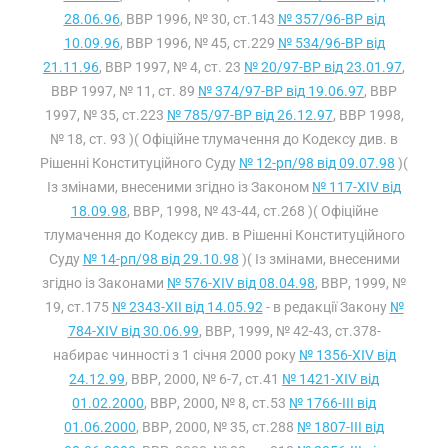
28.06.96
, ВВР 1996, № 30, ст.143
№ 357/96-ВР від
10.09.96
, ВВР 1996, № 45, ст.229
№ 534/96-ВР від
21.11.96
, ВВР 1997, № 4, ст. 23
№ 20/97-ВР від 23.01.97
,
ВВР 1997, № 11, ст. 89
№ 374/97-ВР від 19.06.97
, ВВР
1997, № 35, ст.223
№ 785/97-ВР від 26.12.97
, ВВР 1998,
№ 18, ст. 93 )( Офіційне тлумачення до Кодексу див. в
Рішенні Конституційного Суду
№ 12-рп/98 від 09.07.98
)(
Із змінами, внесеними згідно із Законом
№ 117-XIV від
18.09.98
, ВВР, 1998, № 43-44, ст.268 )( Офіційне
тлумачення до Кодексу див. в Рішенні Конституційного
Суду
№ 14-рп/98 від 29.10.98
)( Із змінами, внесеними
згідно із Законами
№ 576-XIV від 08.04.98
, ВВР, 1999, №
19, ст.175
№ 2343-XII від 14.05.92
- в редакції Закону
№
784-XIV від 30.06.99
, ВВР, 1999, № 42-43, ст.378-
набирає чинності з 1 січня 2000 року
№ 1356-XIV від
24.12.99
, ВВР, 2000, № 6-7, ст.41
№ 1421-XIV від
01.02.2000
, ВВР, 2000, № 8, ст.53
№ 1766-III від
01.06.2000
, ВВР, 2000, № 35, ст.288
№ 1807-III від