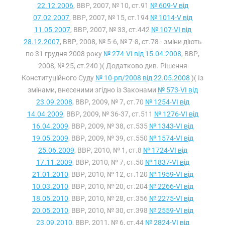
22.12.2006
, ВВР, 2007, № 10, ст.91
№ 609-V від
07.02.2007
, ВВР, 2007, № 15, ст.194
№ 1014-V від
11.05.2007
, ВВР, 2007, № 33, ст.442
№ 107-VI від
28.12.2007
, ВВР, 2008, № 5-6, № 7-8, ст.78 - зміни діють
по 31 грудня 2008 року
№ 274-VI від 15.04.2008
, ВВР,
2008, № 25, ст.240 )( Додатково див. Рішення
Конституційного Суду
№ 10-рп/2008 від 22.05.2008
)( Із
змінами, внесеними згідно із Законами
№ 573-VI від
23.09.2008
, ВВР, 2009, № 7, ст.70
№ 1254-VI від
14.04.2009
, ВВР, 2009, № 36-37, ст.511
№ 1276-VI від
16.04.2009
, ВВР, 2009, № 38, ст.535
№ 1343-VI від
19.05.2009
, ВВР, 2009, № 39, ст.550
№ 1574-VI від
25.06.2009
, ВВР, 2010, № 1, ст.8
№ 1724-VI від
17.11.2009
, ВВР, 2010, № 7, ст.50
№ 1837-VI від
21.01.2010
, ВВР, 2010, № 12, ст.120
№ 1959-VI від
10.03.2010
, ВВР, 2010, № 20, ст.204
№ 2266-VI від
18.05.2010
, ВВР, 2010, № 28, ст.356
№ 2275-VI від
20.05.2010
, ВВР, 2010, № 30, ст.398
№ 2559-VI від
23.09.2010
, ВВР, 2011, № 6, ст.44
№ 2824-VI від