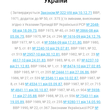
України
( Затверджується
Законом № 322-VIII від 10.12.71
ВВР,
1971, додаток до № 50, ст. 375 )( Із змінами, внесеними
згідно з Указами Президії ВР Української РСР
№ 2048-
08 від 18.09.73
, ВВР 1973, № 40, ст.343
№ 3866-08 від
05.06.75
, ВВР 1975, № 24, ст.296
№ 1616-09 від 24.12.76
,
ВВР 1977, № 1, ст. 4
№ 5584-09 від 17.01.80
, ВВР 1980,
№ 5, ст. 81
№ 2240-10 від 29.07.81
, ВВР 1981, № 32,
ст.513
№ 2957-10 від 30.12.81
, ВВР 1982, № 2, ст. 23
№
4617-10 від 24.01.83
, ВВР 1983, № 6, ст. 87
№ 6237-10
від 21.12.83
, ВВР 1984, № 1, ст. 3
№ 8474-10 від 27.02.85
,
ВВР 1985, № 11, ст.205
№ 2444-11 від 27.06.86
, ВВР
1986, № 27, ст.539
№ 3546-11 від 10.02.87
, ВВР 1987, №
8, ст.149
№ 4534-11 від 03.09.87
, ВВР 1987, № 37, ст.715
№ 4841-11 від 30.10.87
, ВВР 1987, № 45, ст.904
№ 5938-
11 від 27.05.88
, ВВР 1988, № 23, ст.556
№ 7543-11 від
19.05.89
, ВВР 1989, № 22, ст.235
№ 9280-11 від 14.05.90
,
ВВР 1990, № 22, ст.367 Законами Української РСР
№