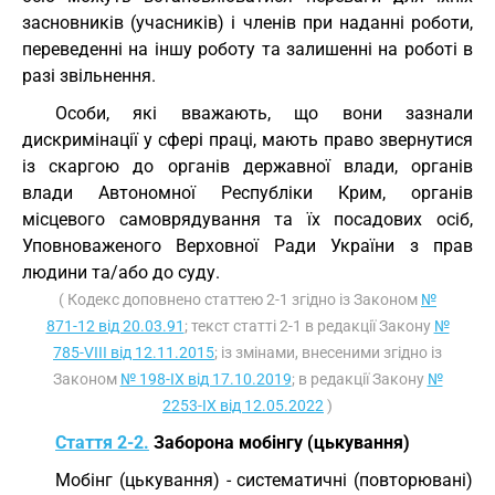
засновників (учасників) і членів при наданні роботи,
переведенні на іншу роботу та залишенні на роботі в
разі звільнення.
Особи, які вважають, що вони зазнали
дискримінації у сфері праці, мають право звернутися
із скаргою до органів державної влади, органів
влади Автономної Республіки Крим, органів
місцевого самоврядування та їх посадових осіб,
Уповноваженого Верховної Ради України з прав
людини та/або до суду.
( Кодекс доповнено статтею 2-1 згідно із Законом
№
871-12 від 20.03.91
; текст статті 2-1 в редакції Закону
№
785-VIII від 12.11.2015
; із змінами, внесеними згідно із
Законом
№ 198-IX від 17.10.2019
; в редакції Закону
№
2253-IX від 12.05.2022
)
Стаття 2-2.
Заборона мобінгу (цькування)
Мобінг (цькування) - систематичні (повторювані)