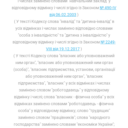
і числах замінено словами "навчальний заклад" у
відповідному відмінку і числі згідно із Законом
№ 490-IV
від 06.02.2003
)
( У тексті Кодексу слова "інвалід" та "дитина-інвалід" в
усіх відмінках і числах замінено відповідно словами
"особа з інвалідністю" та "дитина з інвалідністю" у
відповідному відмінку і числі згідно із Законом
№ 2249-
VIII від 19.12.2017
)
( У тексті Кодексу слова "власник або уповноважений
ним орган", "власник або уповноважений ним орган
(особа)", "власник підприємства, установи, організації
або уповноважений ним орган", "власник
підприємства", "власник" у всіх відмінках і числах
замінено словом "роботодавець" у відповідному
відмінку і числі; слова "власник - фізична особа" у всіх
відмінках замінено словами "роботодавець - фізична
особа" у відповідному відмінку; слово "трудящих"
замінено словом "працівників"; слова "народного
господарства" замінено словами "економіки України";