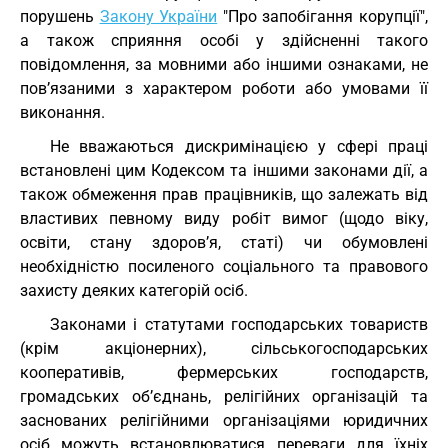
порушень
Закону України
"Про запобігання корупції",
а також сприяння особі у здійсненні такого
повідомлення, за мовними або іншими ознаками, не
пов’язаними з характером роботи або умовами її
виконання.
Не вважаються дискримінацією у сфері праці
встановлені цим Кодексом та іншими законами дії, а
також обмеження прав працівників, що залежать від
властивих певному виду робіт вимог (щодо віку,
освіти, стану здоров’я, статі) чи обумовлені
необхідністю посиленого соціального та правового
захисту деяких категорій осіб.
Законами і статутами господарських товариств
(крім акціонерних), сільськогосподарських
кооперативів, фермерських господарств,
громадських об’єднань, релігійних організацій та
заснованих релігійними організаціями юридичних
осіб можуть встановлюватися переваги для їхніх