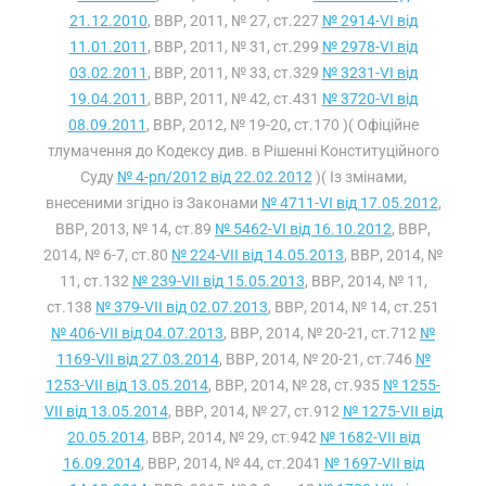
21.12.2010
, ВВР, 2011, № 27, ст.227
№ 2914-VI від
11.01.2011
, ВВР, 2011, № 31, ст.299
№ 2978-VI від
03.02.2011
, ВВР, 2011, № 33, ст.329
№ 3231-VI від
19.04.2011
, ВВР, 2011, № 42, ст.431
№ 3720-VI від
08.09.2011
, ВВР, 2012, № 19-20, ст.170 )( Офіційне
тлумачення до Кодексу див. в Рішенні Конституційного
Суду
№ 4-рп/2012 від 22.02.2012
)( Із змінами,
внесеними згідно із Законами
№ 4711-VI від 17.05.2012
,
ВВР, 2013, № 14, ст.89
№ 5462-VI від 16.10.2012
, ВВР,
2014, № 6-7, ст.80
№ 224-VII від 14.05.2013
, ВВР, 2014, №
11, ст.132
№ 239-VII від 15.05.2013
, ВВР, 2014, № 11,
ст.138
№ 379-VII від 02.07.2013
, ВВР, 2014, № 14, ст.251
№ 406-VII від 04.07.2013
, ВВР, 2014, № 20-21, ст.712
№
1169-VII від 27.03.2014
, ВВР, 2014, № 20-21, ст.746
№
1253-VII від 13.05.2014
, ВВР, 2014, № 28, ст.935
№ 1255-
VII від 13.05.2014
, ВВР, 2014, № 27, ст.912
№ 1275-VII від
20.05.2014
, ВВР, 2014, № 29, ст.942
№ 1682-VII від
16.09.2014
, ВВР, 2014, № 44, ст.2041
№ 1697-VII від