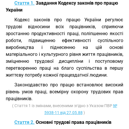
Стаття 1.
Завдання Кодексу законів про працю
України
Кодекс законів про працю України регулює
трудові відносини всіх працівників, сприяючи
зростанню продуктивності праці, поліпшенню якості
роботи, підвищенню ефективності суспільного
виробництва і піднесенню на цій основі
матеріального і культурного рівня життя працівників,
зміцненню трудової дисципліни і поступовому
перетворенню праці на благо суспільства в першу
життєву потребу кожної працездатної людини.
Законодавство про працю встановлює високий
рівень умов праці, всемірну охорону трудових прав
працівників.
( Стаття 1 із змінами, внесеними згідно з Указом ПВР
№
5938-11 від 27.05.88
)
Стаття 2.
Основні трудові права працівників