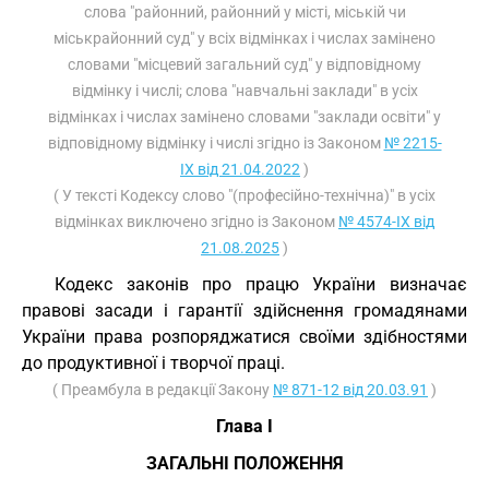
слова "районний, районний у місті, міській чи
міськрайонний суд" у всіх відмінках і числах замінено
словами "місцевий загальний суд" у відповідному
відмінку і числі; слова "навчальні заклади" в усіх
відмінках і числах замінено словами "заклади освіти" у
відповідному відмінку і числі згідно із Законом
№ 2215-
IX від 21.04.2022
)
( У тексті Кодексу слово "(професійно-технічна)" в усіх
відмінках виключено згідно із Законом
№ 4574-IX від
21.08.2025
)
Кодекс законів про працю України визначає
правові засади і гарантії здійснення громадянами
України права розпоряджатися своїми здібностями
до продуктивної і творчої праці.
( Преамбула в редакції Закону
№ 871-12 від 20.03.91
)
Глава I
ЗАГАЛЬНІ ПОЛОЖЕННЯ