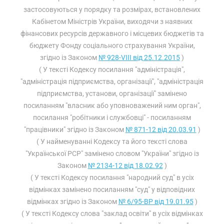
застосовуються у порядку та розмірах, встановлених
Кабінетом Міністрів України, виходячи з наявних
фінансових ресурсів державного і місцевих бюджетів та
бюджету Фонду соціального страхування України,
згідно із Законом
№ 928-VIII від 25.12.2015
)
( У тексті Кодексу посилання "адміністрація",
"адміністрація підприємства, організації", "адміністрація
підприємства, установи, організації" замінено
посиланням "власник або уповноважений ним орган",
посилання "робітники і службовці" - посиланням
"працівники" згідно із Законом
№ 871-12 від 20.03.91
)
( У найменуванні Кодексу та його тексті слова
"Української РСР" замінено словом "України" згідно із
Законом
№ 2134-12 від 18.02.92
)
( У тексті Кодексу посилання "народний суд" в усіх
відмінках замінено посиланням "суд" у відповідних
відмінках згідно із Законом
№ 6/95-ВР від 19.01.95
)
( У тексті Кодексу слова "заклад освіти" в усіх відмінках