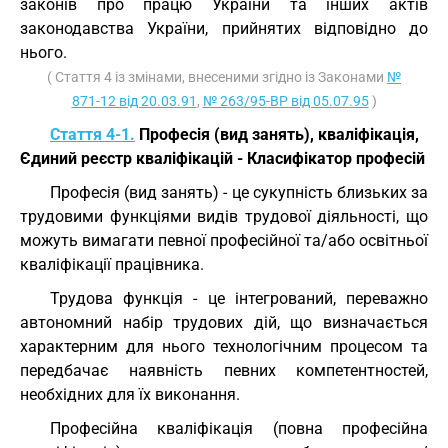
законів про працю України та інших актів
законодавства України, прийнятих відповідно до
нього.
( Стаття 4 із змінами, внесеними згідно із Законами
№
871-12 від 20.03.91
,
№ 263/95-ВР від 05.07.95
)
Стаття 4-1.
Професія (вид занять), кваліфікація,
Єдиний реєстр кваліфікацій - Класифікатор професій
Професія (вид занять) - це сукупність близьких за
трудовими функціями видів трудової діяльності, що
можуть вимагати певної професійної та/або освітньої
кваліфікації працівника.
Трудова функція - це інтегрований, переважно
автономний набір трудових дій, що визначається
характерним для нього технологічним процесом та
передбачає наявність певних компетентностей,
необхідних для їх виконання.
Професійна кваліфікація (повна професійна