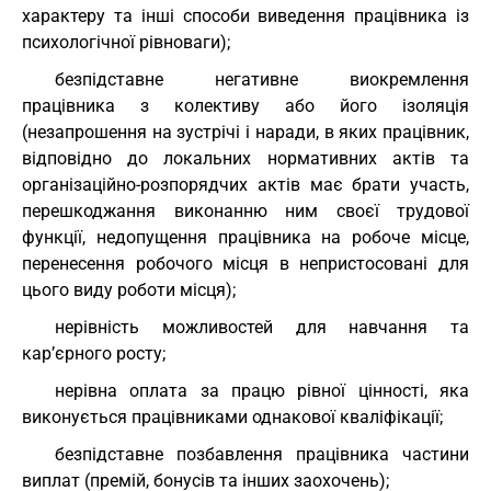
характеру та інші способи виведення працівника із
психологічної рівноваги);
безпідставне негативне виокремлення
працівника з колективу або його ізоляція
(незапрошення на зустрічі і наради, в яких працівник,
відповідно до локальних нормативних актів та
організаційно-розпорядчих актів має брати участь,
перешкоджання виконанню ним своєї трудової
функції, недопущення працівника на робоче місце,
перенесення робочого місця в непристосовані для
цього виду роботи місця);
нерівність можливостей для навчання та
кар’єрного росту;
нерівна оплата за працю рівної цінності, яка
виконується працівниками однакової кваліфікації;
безпідставне позбавлення працівника частини
виплат (премій, бонусів та інших заохочень);