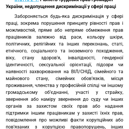
України, недопущення дискримінації у сфері праці
Забороняється будь-яка дискримінація у сфері
праці, зокрема порушення принципу рівності прав і
можливостей, пряме або непряме обмеження прав
працівників залежно від раси, кольору шкіри,
політичних, релігійних та інших переконань, статі,
етнічного, соціального та іноземного походження,
віку, стану здоров’я, інвалідності, гендерної
ідентичності, сексуальної орієнтації, підозри чи
наявності захворювання на ВІЛ/СНІД, сімейного та
майнового стану, сімейних обов’язків, місця
проживання, членства у професійній спілці чи іншому
громадському об’єднанні, участі у страйку,
звернення або наміру звернення до суду чи інших
органів за захистом своїх прав або надання
підтримки іншим працівникам у захисті їхніх прав,
повідомлення про можливі факти корупційних або
пов’язаних з корупцією правопорушень, інших