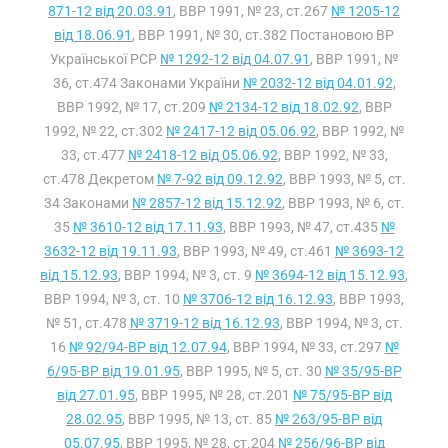
871-12 від 20.03.91
, ВВР 1991, № 23, ст.267
№ 1205-12
від 18.06.91
, ВВР 1991, № 30, ст.382 Постановою ВР
Української РСР
№ 1292-12 від 04.07.91
, ВВР 1991, №
36, ст.474 Законами України
№ 2032-12 від 04.01.92
,
ВВР 1992, № 17, ст.209
№ 2134-12 від 18.02.92
, ВВР
1992, № 22, ст.302
№ 2417-12 від 05.06.92
, ВВР 1992, №
33, ст.477
№ 2418-12 від 05.06.92
, ВВР 1992, № 33,
ст.478 Декретом
№ 7-92 від 09.12.92
, ВВР 1993, № 5, ст.
34 Законами
№ 2857-12 від 15.12.92
, ВВР 1993, № 6, ст.
35
№ 3610-12 від 17.11.93
, ВВР 1993, № 47, ст.435
№
3632-12 від 19.11.93
, ВВР 1993, № 49, ст.461
№ 3693-12
від 15.12.93
, ВВР 1994, № 3, ст. 9
№ 3694-12 від 15.12.93
,
ВВР 1994, № 3, ст. 10
№ 3706-12 від 16.12.93
, ВВР 1993,
№ 51, ст.478
№ 3719-12 від 16.12.93
, ВВР 1994, № 3, ст.
16
№ 92/94-ВР від 12.07.94
, ВВР 1994, № 33, ст.297
№
6/95-ВР від 19.01.95
, ВВР 1995, № 5, ст. 30
№ 35/95-ВР
від 27.01.95
, ВВР 1995, № 28, ст.201
№ 75/95-ВР від
28.02.95
, ВВР 1995, № 13, ст. 85
№ 263/95-ВР від
05.07.95
, ВВР 1995, № 28, ст.204
№ 256/96-ВР від