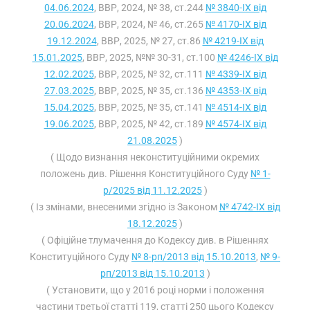
04.06.2024
, ВВР, 2024, № 38, ст.244
№ 3840-IX від
20.06.2024
, ВВР, 2024, № 46, ст.265
№ 4170-IX від
19.12.2024
, ВВР, 2025, № 27, ст.86
№ 4219-IX від
15.01.2025
, ВВР, 2025, №№ 30-31, ст.100
№ 4246-IX від
12.02.2025
, ВВР, 2025, № 32, ст.111
№ 4339-IX від
27.03.2025
, ВВР, 2025, № 35, ст.136
№ 4353-IX від
15.04.2025
, ВВР, 2025, № 35, ст.141
№ 4514-IX від
19.06.2025
, ВВР, 2025, № 42, ст.189
№ 4574-IX від
21.08.2025
)
( Щодо визнання неконституційними окремих
положень див. Рішення Конституційного Суду
№ 1-
р/2025 від 11.12.2025
)
( Із змінами, внесеними згідно із Законом
№ 4742-IX від
18.12.2025
)
( Офіційне тлумачення до Кодексу див. в Рішеннях
Конституційного Суду
№ 8-рп/2013 від 15.10.2013
,
№ 9-
рп/2013 від 15.10.2013
)
( Установити, що у 2016 році норми і положення
частини третьої статті 119, статті 250 цього Кодексу