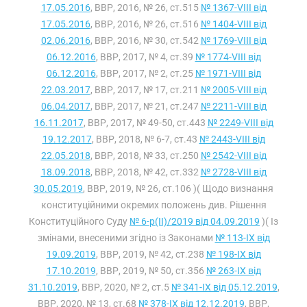
17.05.2016
, ВВР, 2016, № 26, ст.515
№ 1367-VIII від
17.05.2016
, ВВР, 2016, № 26, ст.516
№ 1404-VIII від
02.06.2016
, ВВР, 2016, № 30, ст.542
№ 1769-VIII від
06.12.2016
, ВВР, 2017, № 4, ст.39
№ 1774-VIII від
06.12.2016
, ВВР, 2017, № 2, ст.25
№ 1971-VIII від
22.03.2017
, ВВР, 2017, № 17, ст.211
№ 2005-VIII від
06.04.2017
, ВВР, 2017, № 21, ст.247
№ 2211-VIII від
16.11.2017
, ВВР, 2017, № 49-50, ст.443
№ 2249-VIII від
19.12.2017
, ВВР, 2018, № 6-7, ст.43
№ 2443-VIII від
22.05.2018
, ВВР, 2018, № 33, ст.250
№ 2542-VIII від
18.09.2018
, ВВР, 2018, № 42, ст.332
№ 2728-VIII від
30.05.2019
, ВВР, 2019, № 26, ст.106 )( Щодо визнання
конституційними окремих положень див. Рішення
Конституційного Суду
№ 6-р(II)/2019 від 04.09.2019
)( Із
змінами, внесеними згідно із Законами
№ 113-IX від
19.09.2019
, ВВР, 2019, № 42, ст.238
№ 198-IX від
17.10.2019
, ВВР, 2019, № 50, ст.356
№ 263-IX від
31.10.2019
, ВВР, 2020, № 2, ст.5
№ 341-IX від 05.12.2019
,
ВВР, 2020, № 13, ст.68
№ 378-IX від 12.12.2019
, ВВР,