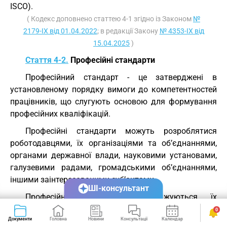
ISCO).
( Кодекс доповнено статтею 4-1 згідно із Законом
№
2179-IX від 01.04.2022
; в редакції Закону
№ 4353-IX від
15.04.2025
)
Стаття 4-2.
Професійні стандарти
Професійний стандарт - це затверджені в
установленому порядку вимоги до компетентностей
працівників, що слугують основою для формування
професійних кваліфікацій.
Професійні стандарти можуть розроблятися
роботодавцями, їх організаціями та об’єднаннями,
органами державної влади, науковими установами,
галузевими радами, громадськими об’єднаннями,
іншими заінтересованими суб’єктами.
ШІ-консультант
Професійні стандарти затверджуються їх
розробниками.
0
Документи
Головна
Новини
Консультації
Календар
Сервіси
У разі якщо розробником не є галузева рада з