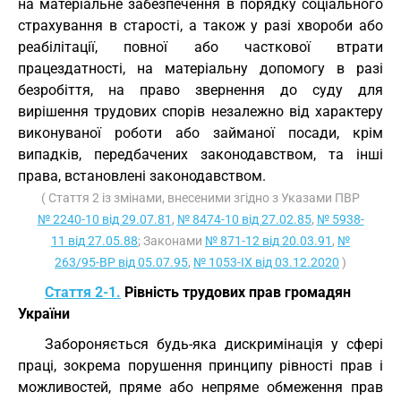
на матеріальне забезпечення в порядку соціального
страхування в старості, а також у разі хвороби або
реабілітації, повної або часткової втрати
працездатності, на матеріальну допомогу в разі
безробіття, на право звернення до суду для
вирішення трудових спорів незалежно від характеру
виконуваної роботи або займаної посади, крім
випадків, передбачених законодавством, та інші
права, встановлені законодавством.
( Стаття 2 із змінами, внесеними згідно з Указами ПВР
№ 2240-10 від 29.07.81
,
№ 8474-10 від 27.02.85
,
№ 5938-
11 від 27.05.88
; Законами
№ 871-12 від 20.03.91
,
№
263/95-ВР від 05.07.95
,
№ 1053-IX від 03.12.2020
)
Стаття 2-1.
Рівність трудових прав громадян
України
Забороняється будь-яка дискримінація у сфері
праці, зокрема порушення принципу рівності прав і
можливостей, пряме або непряме обмеження прав