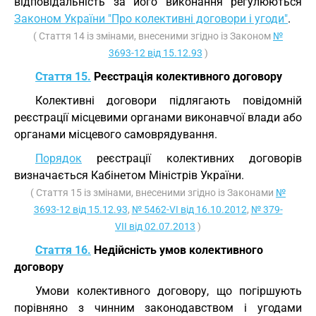
відповідальність за його виконання регулюються
Законом України "Про колективні договори і угоди"
.
( Стаття 14 із змінами, внесеними згідно із Законом
№
3693-12 від 15.12.93
)
Стаття 15.
Реєстрація колективного договору
Колективні договори підлягають повідомній
реєстрації місцевими органами виконавчої влади або
органами місцевого самоврядування.
Порядок
реєстрації колективних договорів
визначається Кабінетом Міністрів України.
( Стаття 15 із змінами, внесеними згідно із Законами
№
3693-12 від 15.12.93
,
№ 5462-VI від 16.10.2012
,
№ 379-
VII від 02.07.2013
)
Стаття 16.
Недійсність умов колективного
договору
Умови колективного договору, що погіршують
порівняно з чинним законодавством і угодами