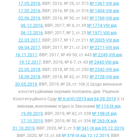
17.05.2016
, ВВР, 2016, № 26, ст.515
№ 1367-VIII від
17.05.2016
, ВВР, 2016, № 26, ст.516
№ 1404-VIII від
02.06.2016
, ВВР, 2016, № 30, ст.542
№ 1769-VIII від
06.12.2016
, ВВР, 2017, № 4, ст.39
№ 1774-VIII від
06.12.2016
, ВВР, 2017, № 2, ст.25
№ 1971-VIII від
22.03.2017
, ВВР, 2017, № 17, ст.211
№ 2005-VIII від
06.04.2017
, ВВР, 2017, № 21, ст.247
№ 2211-VIII від
16.11.2017
, ВВР, 2017, № 49-50, ст.443
№ 2249-VIII від
19.12.2017
, ВВР, 2018, № 6-7, ст.43
№ 2443-VIII від
22.05.2018
, ВВР, 2018, № 33, ст.250
№ 2542-VIII від
18.09.2018
, ВВР, 2018, № 42, ст.332
№ 2728-VIII від
30.05.2019
, ВВР, 2019, № 26, ст.106 )( Щодо визнання
конституційними окремих положень див. Рішення
Конституційного Суду
№ 6-р(II)/2019 від 04.09.2019
)( Із
змінами, внесеними згідно із Законами
№ 113-IX від
19.09.2019
, ВВР, 2019, № 42, ст.238
№ 198-IX від
17.10.2019
, ВВР, 2019, № 50, ст.356
№ 263-IX від
31.10.2019
, ВВР, 2020, № 2, ст.5
№ 341-IX від 05.12.2019
,
ВВР, 2020, № 13, ст.68
№ 378-IX від 12.12.2019
, ВВР,