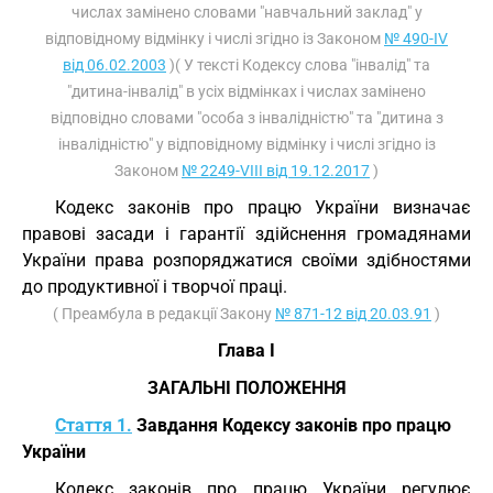
числах замінено словами "навчальний заклад" у
відповідному відмінку і числі згідно із Законом
№ 490-IV
від 06.02.2003
)( У тексті Кодексу слова "інвалід" та
"дитина-інвалід" в усіх відмінках і числах замінено
відповідно словами "особа з інвалідністю" та "дитина з
інвалідністю" у відповідному відмінку і числі згідно із
Законом
№ 2249-VIII від 19.12.2017
)
Кодекс законів про працю України визначає
правові засади і гарантії здійснення громадянами
України права розпоряджатися своїми здібностями
до продуктивної і творчої праці.
( Преамбула в редакції Закону
№ 871-12 від 20.03.91
)
Глава I
ЗАГАЛЬНІ ПОЛОЖЕННЯ
Стаття 1.
Завдання Кодексу законів про працю
України
Кодекс законів про працю України регулює