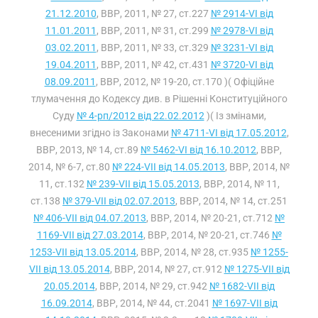
21.12.2010
, ВВР, 2011, № 27, ст.227
№ 2914-VI від
11.01.2011
, ВВР, 2011, № 31, ст.299
№ 2978-VI від
03.02.2011
, ВВР, 2011, № 33, ст.329
№ 3231-VI від
19.04.2011
, ВВР, 2011, № 42, ст.431
№ 3720-VI від
08.09.2011
, ВВР, 2012, № 19-20, ст.170 )( Офіційне
тлумачення до Кодексу див. в Рішенні Конституційного
Суду
№ 4-рп/2012 від 22.02.2012
)( Із змінами,
внесеними згідно із Законами
№ 4711-VI від 17.05.2012
,
ВВР, 2013, № 14, ст.89
№ 5462-VI від 16.10.2012
, ВВР,
2014, № 6-7, ст.80
№ 224-VII від 14.05.2013
, ВВР, 2014, №
11, ст.132
№ 239-VII від 15.05.2013
, ВВР, 2014, № 11,
ст.138
№ 379-VII від 02.07.2013
, ВВР, 2014, № 14, ст.251
№ 406-VII від 04.07.2013
, ВВР, 2014, № 20-21, ст.712
№
1169-VII від 27.03.2014
, ВВР, 2014, № 20-21, ст.746
№
1253-VII від 13.05.2014
, ВВР, 2014, № 28, ст.935
№ 1255-
VII від 13.05.2014
, ВВР, 2014, № 27, ст.912
№ 1275-VII від
20.05.2014
, ВВР, 2014, № 29, ст.942
№ 1682-VII від
16.09.2014
, ВВР, 2014, № 44, ст.2041
№ 1697-VII від