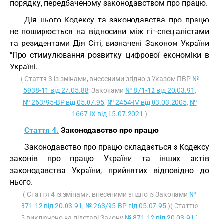
порядку, передбаченому законодавством про працю.
Дія цього Кодексу та законодавства про працю
не поширюється на відносини між гіг-спеціалістами
та резидентами Дія Сіті, визначені Законом України
"Про стимулювання розвитку цифрової економіки в
Україні.
( Стаття 3 із змінами, внесеними згідно з Указом ПВР
№
5938-11 від 27.05.88
; Законами
№ 871-12 від 20.03.91
,
№ 263/95-ВР від 05.07.95
,
№ 2454-IV від 03.03.2005
,
№
1667-IX від 15.07.2021
)
Стаття 4.
Законодавство про працю
Законодавство про працю складається з Кодексу
законів про працю України та інших актів
законодавства України, прийнятих відповідно до
нього.
( Стаття 4 із змінами, внесеними згідно із Законами
№
871-12 від 20.03.91
,
№ 263/95-ВР від 05.07.95
)( Статтю
5 виключено на підставі Закону
№ 871-12 від 20.03.91
)