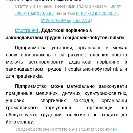
( Стаття 9 із змінами, внесеними згідно з Указом ПВР
№
5938-11 від 27.05.88
; Законами
№ 871-12 від 20.03.91
,
№ 263/95-ВР від 05.07.95
)
Стаття 9-1.
Додаткові порівняно з
законодавством трудові і соціально-побутові пільги
Підприємства, установи, організації в межах
своїх повноважень і за рахунок власних коштів
можуть встановлювати додаткові порівняно з
законодавством трудові і соціально-побутові пільги
для працівників.
Підприємство може матеріально заохочувати
працівників медичних, дитячих, культурно-освітніх,
учбових і спортивних закладів, організацій
громадського харчування і організацій, що
обслуговують трудовий колектив і не входять до
його складу.
( Кодекс доповнено статтею 9-1 згідно із Законом
№