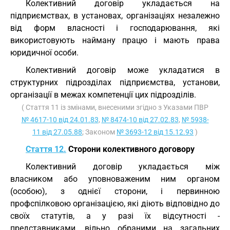
Колективний договір укладається на
підприємствах, в установах, організаціях незалежно
від форм власності і господарювання, які
використовують найману працю і мають права
юридичної особи.
Колективний договір може укладатися в
структурних підрозділах підприємства, установи,
організації в межах компетенції цих підрозділів.
( Стаття 11 із змінами, внесеними згідно з Указами ПВР
№ 4617-10 від 24.01.83
,
№ 8474-10 від 27.02.83
,
№ 5938-
11 від 27.05.88
; Законом
№ 3693-12 від 15.12.93
)
Стаття 12.
Сторони колективного договору
Колективний договір укладається між
власником або уповноваженим ним органом
(особою), з однієї сторони, і первинною
профспілковою організацією, які діють відповідно до
своїх статутів, а у разі їх відсутності -
представниками, вільно обраними на загальних