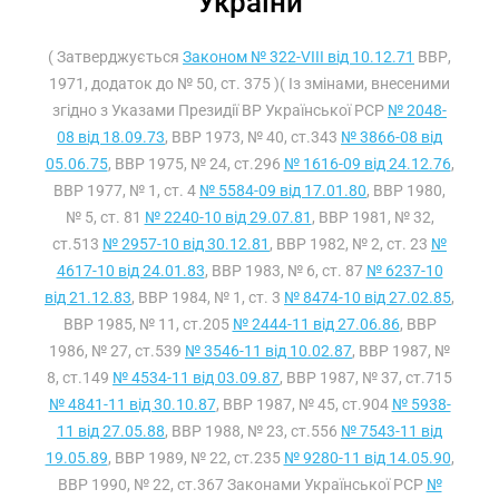
України
( Затверджується
Законом № 322-VIII від 10.12.71
ВВР,
1971, додаток до № 50, ст. 375 )( Із змінами, внесеними
згідно з Указами Президії ВР Української РСР
№ 2048-
08 від 18.09.73
, ВВР 1973, № 40, ст.343
№ 3866-08 від
05.06.75
, ВВР 1975, № 24, ст.296
№ 1616-09 від 24.12.76
,
ВВР 1977, № 1, ст. 4
№ 5584-09 від 17.01.80
, ВВР 1980,
№ 5, ст. 81
№ 2240-10 від 29.07.81
, ВВР 1981, № 32,
ст.513
№ 2957-10 від 30.12.81
, ВВР 1982, № 2, ст. 23
№
4617-10 від 24.01.83
, ВВР 1983, № 6, ст. 87
№ 6237-10
від 21.12.83
, ВВР 1984, № 1, ст. 3
№ 8474-10 від 27.02.85
,
ВВР 1985, № 11, ст.205
№ 2444-11 від 27.06.86
, ВВР
1986, № 27, ст.539
№ 3546-11 від 10.02.87
, ВВР 1987, №
8, ст.149
№ 4534-11 від 03.09.87
, ВВР 1987, № 37, ст.715
№ 4841-11 від 30.10.87
, ВВР 1987, № 45, ст.904
№ 5938-
11 від 27.05.88
, ВВР 1988, № 23, ст.556
№ 7543-11 від
19.05.89
, ВВР 1989, № 22, ст.235
№ 9280-11 від 14.05.90
,
ВВР 1990, № 22, ст.367 Законами Української РСР
№