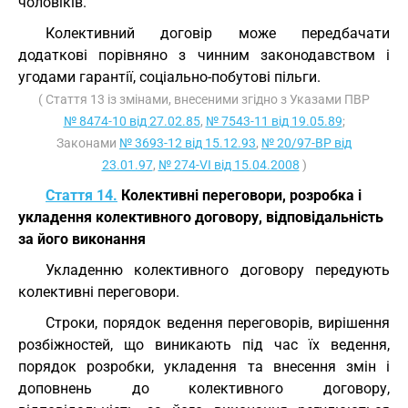
чоловіків.
Колективний договір може передбачати
додаткові порівняно з чинним законодавством і
угодами гарантії, соціально-побутові пільги.
( Стаття 13 із змінами, внесеними згідно з Указами ПВР
№ 8474-10 від 27.02.85
,
№ 7543-11 від 19.05.89
;
Законами
№ 3693-12 від 15.12.93
,
№ 20/97-ВР від
23.01.97
,
№ 274-VI від 15.04.2008
)
Стаття 14.
Колективні переговори, розробка і
укладення колективного договору, відповідальність
за його виконання
Укладенню колективного договору передують
колективні переговори.
Строки, порядок ведення переговорів, вирішення
розбіжностей, що виникають під час їх ведення,
порядок розробки, укладення та внесення змін і
доповнень до колективного договору,