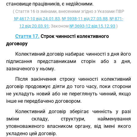
становище працівників, є недійсними.
( Стаття 16 із змінами, внесеними згідно з Указами ПВР
№ 4617-10 від 24.01.83
,
№ 5938-11 від 27.05.88
,
№ 871-
12 від 20.03.91
; Законом
№ 3693-12 від 15.12.93
)
Стаття 17.
Строк чинності колективного
договору
Колективний договір набирає чинності з дня його
підписання представниками сторін або з дня,
зазначеного у ньому.
Після закінчення строку чинності колективний
договір продовжує діяти до того часу, поки сторони
не укладуть новий або не переглянуть чинний, якщо
інше не передбачено договором.
Колективний договір зберігає чинність у разі
зміни складу, структури, найменування
уповноваженого власником органу, від імені якого
укладено цей договір.