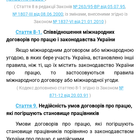
( Стаття 8 в редакції Законів
№ 263/95-ВР від 05.07.95
,
№ 1807-III від 08.06.2000
; із змінами, внесеними згідно із
Законом
№ 1837-VI від 21.01.2010
)
Стаття 8-1.
Співвідношення міжнародних
договорів про працю і законодавства України
Якщо міжнародним договором або міжнародною
угодою, в яких бере участь Україна, встановлено інші
правила, ніж ті, що їх містить законодавство України
про працю, то застосовуються правила
міжнародного договору або міжнародної угоди.
( Кодекс доповнено статтею 8-1 згідно із Законом
№
871-12 від 20.03.91
)
Стаття 9.
Недійсність умов договорів про працю,
які погіршують становище працівників
Умови договорів про працю, які погіршують
становище працівників порівняно з законодавством
України про працю, є недійсними.