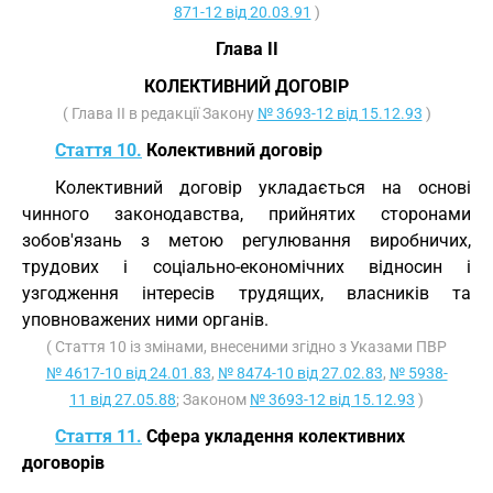
871-12 від 20.03.91
)
Глава II
КОЛЕКТИВНИЙ ДОГОВІР
( Глава II в редакції Закону
№ 3693-12 від 15.12.93
)
Стаття 10.
Колективний договір
Колективний договір укладається на основі
чинного законодавства, прийнятих сторонами
зобов'язань з метою регулювання виробничих,
трудових і соціально-економічних відносин і
узгодження інтересів трудящих, власників та
уповноважених ними органів.
( Стаття 10 із змінами, внесеними згідно з Указами ПВР
№ 4617-10 від 24.01.83
,
№ 8474-10 від 27.02.83
,
№ 5938-
11 від 27.05.88
; Законом
№ 3693-12 від 15.12.93
)
Стаття 11.
Сфера укладення колективних
договорів