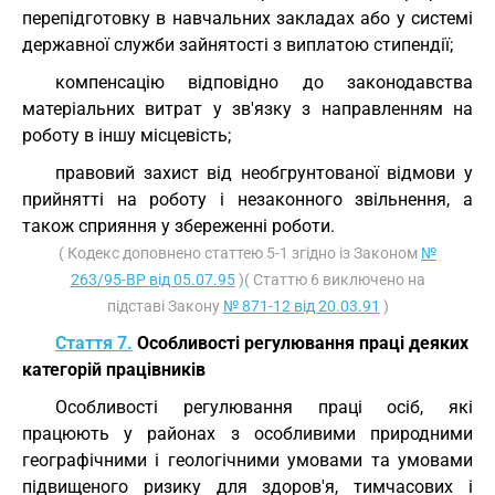
перепідготовку в навчальних закладах або у системі
державної служби зайнятості з виплатою стипендії;
компенсацію відповідно до законодавства
матеріальних витрат у зв'язку з направленням на
роботу в іншу місцевість;
правовий захист від необгрунтованої відмови у
прийнятті на роботу і незаконного звільнення, а
також сприяння у збереженні роботи.
( Кодекс доповнено статтею 5-1 згідно із Законом
№
263/95-ВР від 05.07.95
)( Статтю 6 виключено на
підставі Закону
№ 871-12 від 20.03.91
)
Стаття 7.
Особливості регулювання праці деяких
категорій працівників
Особливості регулювання праці осіб, які
працюють у районах з особливими природними
географічними і геологічними умовами та умовами
підвищеного ризику для здоров'я, тимчасових і