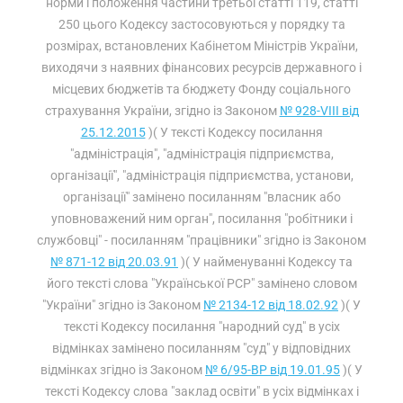
норми і положення частини третьої статті 119, статті
250 цього Кодексу застосовуються у порядку та
розмірах, встановлених Кабінетом Міністрів України,
виходячи з наявних фінансових ресурсів державного і
місцевих бюджетів та бюджету Фонду соціального
страхування України, згідно із Законом
№ 928-VIII від
25.12.2015
)( У тексті Кодексу посилання
"адміністрація", "адміністрація підприємства,
організації", "адміністрація підприємства, установи,
організації" замінено посиланням "власник або
уповноважений ним орган", посилання "робітники і
службовці" - посиланням "працівники" згідно із Законом
№ 871-12 від 20.03.91
)( У найменуванні Кодексу та
його тексті слова "Української РСР" замінено словом
"України" згідно із Законом
№ 2134-12 від 18.02.92
)( У
тексті Кодексу посилання "народний суд" в усіх
відмінках замінено посиланням "суд" у відповідних
відмінках згідно із Законом
№ 6/95-ВР від 19.01.95
)( У
тексті Кодексу слова "заклад освіти" в усіх відмінках і