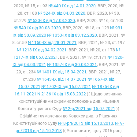
2020, № 15, ст.93
№ 440-IX від 14.01.2020
, ВВР, 2020, №
28, ст.188
№ 524-IX від 04.03.2020
, ВВР, 2020, № 38,
ст.279
№ 530-IX від 17.03.2020
, ВВР, 2020, № 16, ст.100
№ 540-IX від 30.03.2020
, ВВР, 2020, № 18, ст.123
№ 931-
IX від 30.09.2020
№ 1053-IX від 03.12.2020
, ВВР, 2021, №
8, ст.59
N 1150-IX від 28.01.2021
, ВВР, 2021, № 23, ст.197
№ 1213-IX від 04.02.2021
, ВВР, 2021, № 20, ст.178
№
1217-IX від 05.02.2021
, ВВР, 2021, № 19, ст.171
№ 1320-
IX від 04.03.2021
№ 1357-IX від 30.03.2021
, ВВР, 2021, №
29, ст.234
№ 1401-IX від 15.04.2021
, ВВР, 2021, № 27,
ст.230
№ 1643-IX від 14.07.2021
№ 1667-IX від
15.07.2021
№ 1702-IX від 16.07.2021
№ 1875-IX від
16.11.2021
N 2136-IX від 15.03.2022
)( Щодо визнання
конституційними окремих положень див. Рішення
Конституційного Суду
№ 2-р/2021 від 15.07.2021
)(
Офіційне тлумачення до Кодексу див. в Рішеннях
Конституційного Суду
№ 8-рп/2013 від 15.10.2013
,
№ 9-
рп/2013 від 15.10.2013
)( Установити, що у 2016 році