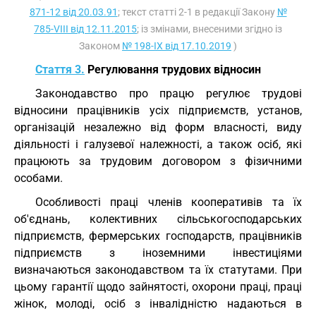
871-12 від 20.03.91
; текст статті 2-1 в редакції Закону
№
785-VIII від 12.11.2015
; із змінами, внесеними згідно із
Законом
№ 198-IX від 17.10.2019
)
Стаття 3.
Регулювання трудових відносин
Законодавство про працю регулює трудові
відносини працівників усіх підприємств, установ,
організацій незалежно від форм власності, виду
діяльності і галузевої належності, а також осіб, які
працюють за трудовим договором з фізичними
особами.
Особливості праці членів кооперативів та їх
об'єднань, колективних сільськогосподарських
підприємств, фермерських господарств, працівників
підприємств з іноземними інвестиціями
визначаються законодавством та їх статутами. При
цьому гарантії щодо зайнятості, охорони праці, праці
жінок, молоді, осіб з інвалідністю надаються в