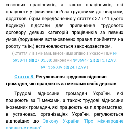
сезонних працівників, а також працівників, які
працюють у фізичних осіб за трудовими договорами,
додаткові (крім передбачених у статтях 37 і 41 цього
Кодексу) підстави для припинення трудового
договору деяких категорій працівників за певних
умов (порушення встановлених правил прийняття на
роботу та ін.) встановлюються законодавством.
( Стаття 7 із змінами, внесеними згідно з Указом ПВР
№
5938-11 від 27.05.88
; Законами
№ 3694-12 від 15.12.93
,
№ 1356-XIV від 24.12.99
)
Стаття 8.
Регулювання трудових відносин
громадян, які працюють за межами своїх держав
Трудові відносини громадян України, які
працюють за її межами, а також трудові відносини
іноземних громадян, які працюють на підприємствах,
в установах, організаціях України, регулюються
відповідно до
Закону України "Про міжнародне
приватне право"
.