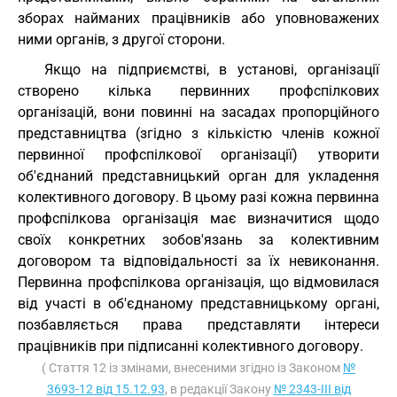
зборах найманих працівників або уповноважених
ними органів, з другої сторони.
Якщо на підприємстві, в установі, організації
створено кілька первинних профспілкових
організацій, вони повинні на засадах пропорційного
представництва (згідно з кількістю членів кожної
первинної профспілкової організації) утворити
об'єднаний представницький орган для укладення
колективного договору. В цьому разі кожна первинна
профспілкова організація має визначитися щодо
своїх конкретних зобов'язань за колективним
договором та відповідальності за їх невиконання.
Первинна профспілкова організація, що відмовилася
від участі в об'єднаному представницькому органі,
позбавляється права представляти інтереси
працівників при підписанні колективного договору.
( Стаття 12 із змінами, внесеними згідно із Законом
№
3693-12 від 15.12.93
, в редакції Закону
№ 2343-III від