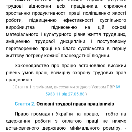
трудові відносини всіх працівників, сприяючи
зростанню продуктивності праці, поліпшенню якості
роботи, підвищенню ефективності суспільного
виробництва і піднесенню на цій основі
матеріального і культурного рівня життя трудящих,
зміцненню трудової дисципліни і поступовому
перетворенню праці на благо суспільства в першу
життєву потребу кожної працездатної людини.
Законодавство про працю встановлює високий
рівень умов праці, всемірну охорону трудових прав
працівників.
( Стаття 1 із змінами, внесеними згідно з Указом ПВР
№
5938-11 від 27.05.88
)
Стаття 2.
Основні трудові права працівників
Право громадян України на працю, - тобто на
одержання роботи з оплатою праці не нижче
встановленого державою мінімального розміру, -