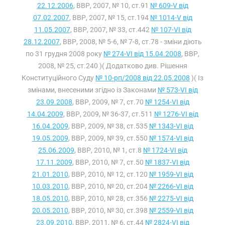
22.12.2006
, ВВР, 2007, № 10, ст.91
№ 609-V від
07.02.2007
, ВВР, 2007, № 15, ст.194
№ 1014-V від
11.05.2007
, ВВР, 2007, № 33, ст.442
№ 107-VI від
28.12.2007
, ВВР, 2008, № 5-6, № 7-8, ст.78 - зміни діють
по 31 грудня 2008 року
№ 274-VI від 15.04.2008
, ВВР,
2008, № 25, ст.240 )( Додатково див. Рішення
Конституційного Суду
№ 10-рп/2008 від 22.05.2008
)( Із
змінами, внесеними згідно із Законами
№ 573-VI від
23.09.2008
, ВВР, 2009, № 7, ст.70
№ 1254-VI від
14.04.2009
, ВВР, 2009, № 36-37, ст.511
№ 1276-VI від
16.04.2009
, ВВР, 2009, № 38, ст.535
№ 1343-VI від
19.05.2009
, ВВР, 2009, № 39, ст.550
№ 1574-VI від
25.06.2009
, ВВР, 2010, № 1, ст.8
№ 1724-VI від
17.11.2009
, ВВР, 2010, № 7, ст.50
№ 1837-VI від
21.01.2010
, ВВР, 2010, № 12, ст.120
№ 1959-VI від
10.03.2010
, ВВР, 2010, № 20, ст.204
№ 2266-VI від
18.05.2010
, ВВР, 2010, № 28, ст.356
№ 2275-VI від
20.05.2010
, ВВР, 2010, № 30, ст.398
№ 2559-VI від
23.09.2010
, ВВР, 2011, № 6, ст.44
№ 2824-VI від