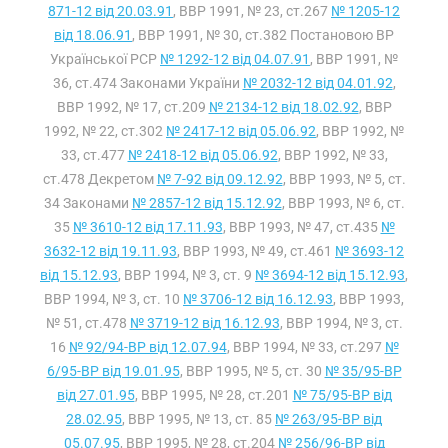
871-12 від 20.03.91
, ВВР 1991, № 23, ст.267
№ 1205-12
від 18.06.91
, ВВР 1991, № 30, ст.382 Постановою ВР
Української РСР
№ 1292-12 від 04.07.91
, ВВР 1991, №
36, ст.474 Законами України
№ 2032-12 від 04.01.92
,
ВВР 1992, № 17, ст.209
№ 2134-12 від 18.02.92
, ВВР
1992, № 22, ст.302
№ 2417-12 від 05.06.92
, ВВР 1992, №
33, ст.477
№ 2418-12 від 05.06.92
, ВВР 1992, № 33,
ст.478 Декретом
№ 7-92 від 09.12.92
, ВВР 1993, № 5, ст.
34 Законами
№ 2857-12 від 15.12.92
, ВВР 1993, № 6, ст.
35
№ 3610-12 від 17.11.93
, ВВР 1993, № 47, ст.435
№
3632-12 від 19.11.93
, ВВР 1993, № 49, ст.461
№ 3693-12
від 15.12.93
, ВВР 1994, № 3, ст. 9
№ 3694-12 від 15.12.93
,
ВВР 1994, № 3, ст. 10
№ 3706-12 від 16.12.93
, ВВР 1993,
№ 51, ст.478
№ 3719-12 від 16.12.93
, ВВР 1994, № 3, ст.
16
№ 92/94-ВР від 12.07.94
, ВВР 1994, № 33, ст.297
№
6/95-ВР від 19.01.95
, ВВР 1995, № 5, ст. 30
№ 35/95-ВР
від 27.01.95
, ВВР 1995, № 28, ст.201
№ 75/95-ВР від
28.02.95
, ВВР 1995, № 13, ст. 85
№ 263/95-ВР від
05.07.95
, ВВР 1995, № 28, ст.204
№ 256/96-ВР від