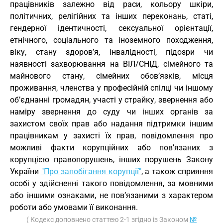
працівників залежно від раси, кольору шкіри,
політичних, релігійних та інших переконань, статі,
гендерної ідентичності, сексуальної орієнтації,
етнічного, соціального та іноземного походження,
віку, стану здоров’я, інвалідності, підозри чи
наявності захворювання на ВІЛ/СНІД, сімейного та
майнового стану, сімейних обов’язків, місця
проживання, членства у професійній спілці чи іншому
об’єднанні громадян, участі у страйку, звернення або
наміру звернення до суду чи інших органів за
захистом своїх прав або надання підтримки іншим
працівникам у захисті їх прав, повідомлення про
можливі факти корупційних або пов’язаних з
корупцією правопорушень, інших порушень Закону
України
"Про запобігання корупції"
, а також сприяння
особі у здійсненні такого повідомлення, за мовними
або іншими ознаками, не пов’язаними з характером
роботи або умовами її виконання.
( Кодекс доповнено статтею 2-1 згідно із Законом
№