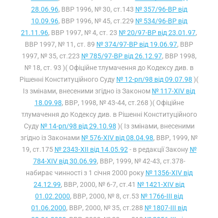
28.06.96
, ВВР 1996, № 30, ст.143
№ 357/96-ВР від
10.09.96
, ВВР 1996, № 45, ст.229
№ 534/96-ВР від
21.11.96
, ВВР 1997, № 4, ст. 23
№ 20/97-ВР від 23.01.97
,
ВВР 1997, № 11, ст. 89
№ 374/97-ВР від 19.06.97
, ВВР
1997, № 35, ст.223
№ 785/97-ВР від 26.12.97
, ВВР 1998,
№ 18, ст. 93 )( Офіційне тлумачення до Кодексу див. в
Рішенні Конституційного Суду
№ 12-рп/98 від 09.07.98
)(
Із змінами, внесеними згідно із Законом
№ 117-XIV від
18.09.98
, ВВР, 1998, № 43-44, ст.268 )( Офіційне
тлумачення до Кодексу див. в Рішенні Конституційного
Суду
№ 14-рп/98 від 29.10.98
)( Із змінами, внесеними
згідно із Законами
№ 576-XIV від 08.04.98
, ВВР, 1999, №
19, ст.175
№ 2343-XII від 14.05.92
- в редакції Закону
№
784-XIV від 30.06.99
, ВВР, 1999, № 42-43, ст.378-
набирає чинності з 1 січня 2000 року
№ 1356-XIV від
24.12.99
, ВВР, 2000, № 6-7, ст.41
№ 1421-XIV від
01.02.2000
, ВВР, 2000, № 8, ст.53
№ 1766-III від
01.06.2000
, ВВР, 2000, № 35, ст.288
№ 1807-III від