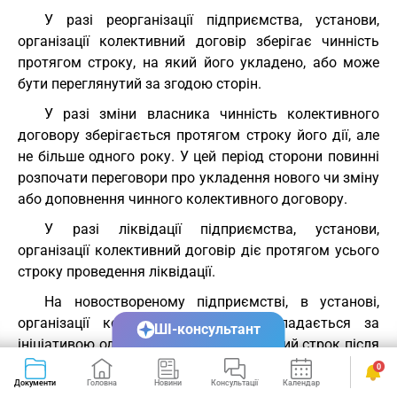
У разі реорганізації підприємства, установи,
організації колективний договір зберігає чинність
протягом строку, на який його укладено, або може
бути переглянутий за згодою сторін.
У разі зміни власника чинність колективного
договору зберігається протягом строку його дії, але
не більше одного року. У цей період сторони повинні
розпочати переговори про укладення нового чи зміну
або доповнення чинного колективного договору.
У разі ліквідації підприємства, установи,
організації колективний договір діє протягом усього
строку проведення ліквідації.
На новоствореному підприємстві, в установі,
організації колективний договір укладається за
ШІ-консультант
ініціативою однієї із сторін у тримісячний строк після
реєстрації підприємства, установи, організації, якщо
0
Документи
Головна
Новини
Консультації
Календар
Сервіси
законодавством передбачено реєстрацію, або після