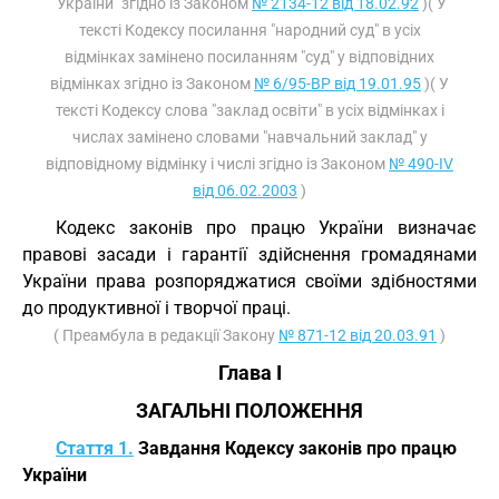
"України" згідно із Законом
№ 2134-12 від 18.02.92
)( У
тексті Кодексу посилання "народний суд" в усіх
відмінках замінено посиланням "суд" у відповідних
відмінках згідно із Законом
№ 6/95-ВР від 19.01.95
)( У
тексті Кодексу слова "заклад освіти" в усіх відмінках і
числах замінено словами "навчальний заклад" у
відповідному відмінку і числі згідно із Законом
№ 490-IV
від 06.02.2003
)
Кодекс законів про працю України визначає
правові засади і гарантії здійснення громадянами
України права розпоряджатися своїми здібностями
до продуктивної і творчої праці.
( Преамбула в редакції Закону
№ 871-12 від 20.03.91
)
Глава I
ЗАГАЛЬНІ ПОЛОЖЕННЯ
Стаття 1.
Завдання Кодексу законів про працю
України