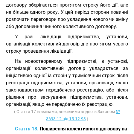
договору зберігається протягом строку його дії, але
не більше одного року. У цей період сторони повинні
розпочати переговори про укладення нового чи зміну
або доповнення чинного колективного договору.
У разі ліквідації підприємства, установи,
організації колективний договір діє протягом усього
строку проведення ліквідації.
На новоствореному підприємстві, в установі,
організації колективний договір укладається за
ініціативою однієї із сторін у тримісячний строк після
реєстрації підприємства, установи, організації, якщо
законодавством передбачено реєстрацію, або після
рішення про заснування підприємства, установи,
організації, якщо не передбачено їх реєстрацію.
( Стаття 17 із змінами, внесеними згідно із Законом
№
3693-12 від 15.12.93
)
Стаття 18.
Поширення колективного договору на