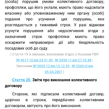
(особа) порушив умови колективного договору,
профспілки, що його уклали, мають право надсилати
власнику або уповноваженому ним органу (особі)
подання про усунення цих порушень, яке
розглядається у тижневий строк. У разі відмови
усунути порушення або недосягнення згоди у
зазначений строк профспілки мають право
оскаржити неправомірні дії або бездіяльність
посадових осіб до суду.
( Стаття 19 із змінами, внесеними згідно з Указами ПВР
№ 4617-10 від 24.01.83
,
№ 5938-11 від 27.05.88
;
Законами
№ 3693-12 від 15.12.93
,
№ 2343-III від
05.04.2001
)
Стаття 20.
Звіти про виконання колективного
договору
Сторони, які підписали колективний договір,
щорічно в строки, передбачені колективним
договором, звітують про його виконання.