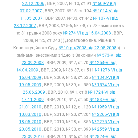
22.12.2006
, ВВР, 2007, № 10, ст.91
№ 609-V від
07.02.2007
, ВВР, 2007, № 15, ст.194
№ 1014-V від
11.05.2007
, ВВР, 2007, № 33, ст.442
№ 107-VI від
28.12.2007
, ВВР, 2008, № 5-6, № 7-8, ст.78 - зміни діють
по 31 грудня 2008 року
№ 274-VI від 15.04.2008
, ВВР,
2008, № 25, ст.240 )( Додатково див. Рішення
Конституційного Суду
№ 10-рп/2008 від 22.05.2008
)( Із
змінами, внесеними згідно із Законами
№ 573-VI від
23.09.2008
, ВВР, 2009, № 7, ст.70
№ 1254-VI від
14.04.2009
, ВВР, 2009, № 36-37, ст.511
№ 1276-VI від
16.04.2009
, ВВР, 2009, № 38, ст.535
№ 1343-VI від
19.05.2009
, ВВР, 2009, № 39, ст.550
№ 1574-VI від
25.06.2009
, ВВР, 2010, № 1, ст.8
№ 1724-VI від
17.11.2009
, ВВР, 2010, № 7, ст.50
№ 1837-VI від
21.01.2010
, ВВР, 2010, № 12, ст.120
№ 1959-VI від
10.03.2010
, ВВР, 2010, № 20, ст.204
№ 2266-VI від
18.05.2010
, ВВР, 2010, № 28, ст.356
№ 2275-VI від
20.05.2010
, ВВР, 2010, № 30, ст.398
№ 2559-VI від
23.09.2010
, ВВР, 2011, № 6, ст.44
№ 2824-VI від