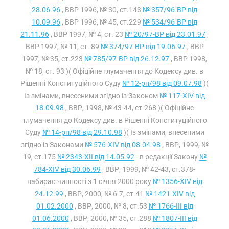
28.06.96
, ВВР 1996, № 30, ст.143
№ 357/96-ВР від
10.09.96
, ВВР 1996, № 45, ст.229
№ 534/96-ВР від
21.11.96
, ВВР 1997, № 4, ст. 23
№ 20/97-ВР від 23.01.97
,
ВВР 1997, № 11, ст. 89
№ 374/97-ВР від 19.06.97
, ВВР
1997, № 35, ст.223
№ 785/97-ВР від 26.12.97
, ВВР 1998,
№ 18, ст. 93 )( Офіційне тлумачення до Кодексу див. в
Рішенні Конституційного Суду
№ 12-рп/98 від 09.07.98
)(
Із змінами, внесеними згідно із Законом
№ 117-XIV від
18.09.98
, ВВР, 1998, № 43-44, ст.268 )( Офіційне
тлумачення до Кодексу див. в Рішенні Конституційного
Суду
№ 14-рп/98 від 29.10.98
)( Із змінами, внесеними
згідно із Законами
№ 576-XIV від 08.04.98
, ВВР, 1999, №
19, ст.175
№ 2343-XII від 14.05.92
- в редакції Закону
№
784-XIV від 30.06.99
, ВВР, 1999, № 42-43, ст.378-
набирає чинності з 1 січня 2000 року
№ 1356-XIV від
24.12.99
, ВВР, 2000, № 6-7, ст.41
№ 1421-XIV від
01.02.2000
, ВВР, 2000, № 8, ст.53
№ 1766-III від
01.06.2000
, ВВР, 2000, № 35, ст.288
№ 1807-III від