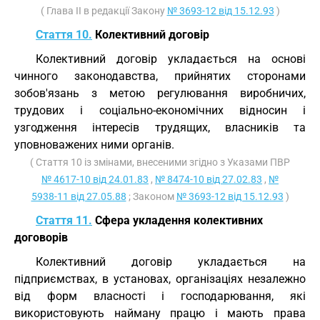
( Глава II в редакції Закону
№ 3693-12 від 15.12.93
)
Стаття 10.
Колективний договір
Колективний договір укладається на основі
чинного законодавства, прийнятих сторонами
зобов'язань з метою регулювання виробничих,
трудових і соціально-економічних відносин і
узгодження інтересів трудящих, власників та
уповноважених ними органів.
( Стаття 10 із змінами, внесеними згідно з Указами ПВР
№ 4617-10 від 24.01.83
,
№ 8474-10 від 27.02.83
,
№
5938-11 від 27.05.88
; Законом
№ 3693-12 від 15.12.93
)
Стаття 11.
Сфера укладення колективних
договорів
Колективний договір укладається на
підприємствах, в установах, організаціях незалежно
від форм власності і господарювання, які
використовують найману працю і мають права