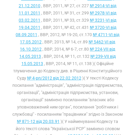
21.12.2010
, ВВР, 2011, № 27, ст.227
№ 2914-VI від
11.01.2011
, ВВР, 2011, № 31, ст.299
№ 2978-VI від
03.02.2011
, ВВР, 2011, № 33, ст.329
№ 3231-VI від
19.04.2011
, ВВР, 2011, № 42, ст.431
№ 3720-VI від
08.09.2011
, ВВР, 2012, № 19-20, ст.170
№ 4711-VI від
17.05.2012
, ВВР, 2013, № 14, ст.89
№ 5462-VI від
16.10.2012
, ВВР, 2014, № 6-7, ст.80
№ 224-VII від
14.05.2013
, ВВР, 2014, № 11, ст.132
№ 239-VII від
15.05.2013
, ВВР, 2014, № 11, ст.138 )( Офіційне
тлумачення до Кодексу див. в Рішенні Конституційного
Суду
№ 4-рп/2012 від 22.02.2012
)( У тексті Кодексу
посилання "адміністрація", "адміністрація підприємства,
організації", "адміністрація підприємства, установи,
організації" замінено посиланням "власник або
уповноважений ним орган", посилання "робітники і
службовці" - посиланням "працівники" згідно із Законом
№ 871-12 від 20.03.91
)( У найменуванні Кодексу та
його тексті слова "Української РСР" замінено словом