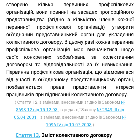
створено кілька первинних профспілкових
організацій, вони повинні на засадах пропорційного
представництва (згідно з кількістю членів кожної
первинної профспілкової організації) утворити
об'єднаний представницький орган для укладення
колективного договору. В цьому разі кожна первинна
профспілкова організація має визначитися щодо
своїх конкретних зобов'язань за колективним
договором та відповідальності за їх невиконання.
Первинна профспілкова організація, що відмовилася
від участі в об'єднаному представницькому органі,
позбавляється права представляти інтереси
працівників при підписанні колективного договору.
( Стаття 12 із змінами, внесеними згідно із Законом
№
3693-12 від 15.12.93
, в редакції Закону
№ 2343-III від
05.04.2001
, із змінами, внесеними згідно із Законом
№
1096-IV від 10.07.2003
)
Стаття 13.
Зміст колективного договору