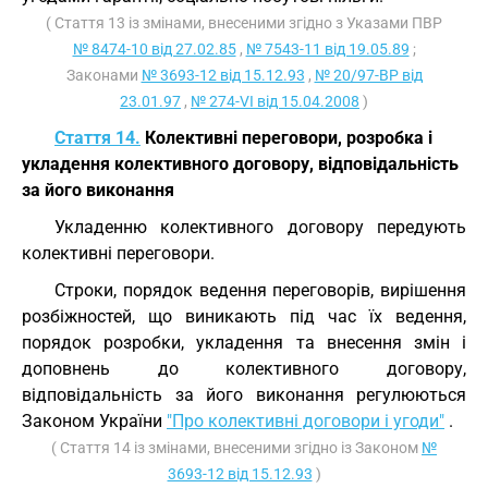
( Стаття 13 із змінами, внесеними згідно з Указами ПВР
№ 8474-10 від 27.02.85
,
№ 7543-11 від 19.05.89
;
Законами
№ 3693-12 від 15.12.93
,
№ 20/97-ВР від
23.01.97
,
№ 274-VI від 15.04.2008
)
Стаття 14.
Колективні переговори, розробка і
укладення колективного договору, відповідальність
за його виконання
Укладенню колективного договору передують
колективні переговори.
Строки, порядок ведення переговорів, вирішення
розбіжностей, що виникають під час їх ведення,
порядок розробки, укладення та внесення змін і
доповнень до колективного договору,
відповідальність за його виконання регулюються
Законом України
"Про колективні договори і угоди"
.
( Стаття 14 із змінами, внесеними згідно із Законом
№
3693-12 від 15.12.93
)