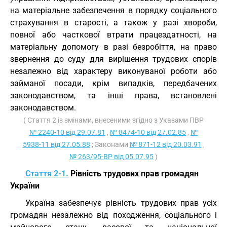
на матеріальне забезпечення в порядку соціального
страхування в старості, а також у разі хвороби,
повної або часткової втрати працездатності, на
матеріальну допомогу в разі безробіття, на право
звернення до суду для вирішення трудових спорів
незалежно від характеру виконуваної роботи або
займаної посади, крім випадків, передбачених
законодавством, та інші права, встановлені
законодавством.
( Стаття 2 із змінами, внесеними згідно з Указами ПВР
№ 2240-10 від 29.07.81
,
№ 8474-10 від 27.02.85
,
№
5938-11 від 27.05.88
; Законами
№ 871-12 від 20.03.91
,
№ 263/95-ВР від 05.07.95
)
Стаття 2-1.
Рівність трудових прав громадян
України
Україна забезпечує рівність трудових прав усіх
громадян незалежно від походження, соціального і