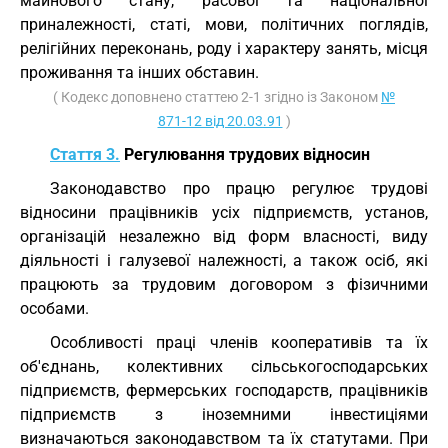
майнового стану, расової та національної
приналежності, статі, мови, політичних поглядів,
релігійних переконань, роду і характеру занять, місця
проживання та інших обставин.
( Кодекс доповнено статтею 2-1 згідно із Законом
№
871-12 від 20.03.91
)
Стаття 3.
Регулювання трудових відносин
Законодавство про працю регулює трудові
відносини працівників усіх підприємств, установ,
організацій незалежно від форм власності, виду
діяльності і галузевої належності, а також осіб, які
працюють за трудовим договором з фізичними
особами.
Особливості праці членів кооперативів та їх
об'єднань, колективних сільськогосподарських
підприємств, фермерських господарств, працівників
підприємств з іноземними інвестиціями
визначаються законодавством та їх статутами. При