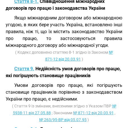
Стаття 8-1.
Співвідношення міжнародних
договорів про працю і законодавства України
Якщо міжнародним договором або міжнародною
угодою, в яких бере участь Україна, встановлено інші
правила, ніж ті, що їх містить законодавство України
про працю, то застосовуються правила
міжнародного договору або міжнародної угоди.
( Кодекс доповнено статтею 8-1 згідно із Законом
№
871-12 від 20.03.91
)
Стаття 9.
Недійсність умов договорів про працю,
які погіршують становище працівників
Умови договорів про працю, які погіршують
становище працівників порівняно з законодавством
України про працю, є недійсними.
( Стаття 9 із змінами, внесеними згідно з Указом ПВР
№
5938-11 від 27.05.88
; Законами
№ 871-12 від 20.03.91
,
№ 263/95-ВР від 05.07.95
)