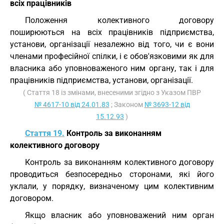
всіх працівників
Положення колективного договору
поширюються на всіх працівників підприємства,
установи, організації незалежно від того, чи є вони
членами професійної спілки, і є обов'язковими як для
власника або уповноваженого ним органу, так і для
працівників підприємства, установи, організації.
( Стаття 18 із змінами, внесеними згідно з Указом ПВР
№ 4617-10 від 24.01.83
; Законом
№ 3693-12 від
15.12.93
)
Стаття 19.
Контроль за виконанням
колективного договору
Контроль за виконанням колективного договору
проводиться безпосередньо сторонами, які його
уклали, у порядку, визначеному цим колективним
договором.
Якщо власник або уповноважений ним орган