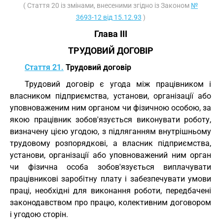
( Стаття 20 із змінами, внесеними згідно із Законом
№
3693-12 від 15.12.93
)
Глава III
ТРУДОВИЙ ДОГОВІР
Стаття 21.
Трудовий договір
Трудовий договір є угода між працівником і
власником підприємства, установи, організації або
уповноваженим ним органом чи фізичною особою, за
якою працівник зобов'язується виконувати роботу,
визначену цією угодою, з підляганням внутрішньому
трудовому розпорядкові, а власник підприємства,
установи, організації або уповноважений ним орган
чи фізична особа зобов'язується виплачувати
працівникові заробітну плату і забезпечувати умови
праці, необхідні для виконання роботи, передбачені
законодавством про працю, колективним договором
і угодою сторін.