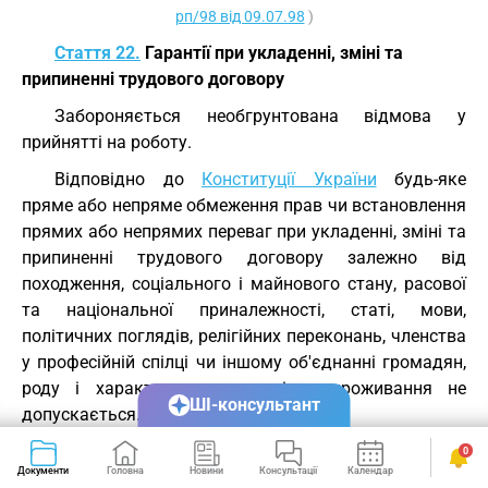
рп/98 від 09.07.98
)
Стаття 22.
Гарантії при укладенні, зміні та
припиненні трудового договору
Забороняється необгрунтована відмова у
прийнятті на роботу.
Відповідно до
Конституції України
будь-яке
пряме або непряме обмеження прав чи встановлення
прямих або непрямих переваг при укладенні, зміні та
припиненні трудового договору залежно від
походження, соціального і майнового стану, расової
та національної приналежності, статі, мови,
політичних поглядів, релігійних переконань, членства
у професійній спілці чи іншому об'єднанні громадян,
роду і характеру занять, місця проживання не
ШІ-консультант
допускається.
Вимоги щодо віку, рівня освіти, стану здоров'я
0
Документи
Головна
Новини
Консультації
Календар
Сервіси
працівника можуть встановлюватись