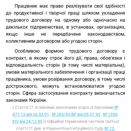
Працівник має право реалізувати свої здібності
до продуктивної і творчої праці шляхом укладення
трудового договору на одному або одночасно на
декількох підприємствах, в установах, організаціях,
якщо інше не передбачене законодавством,
колективним договором або угодою сторін.
Особливою формою трудового договору є
контракт, в якому строк його дії, права, обов'язки і
відповідальність сторін (в тому числі матеріальна),
умови матеріального забезпечення і організації праці
працівника, умови розірвання договору, в тому числі
дострокового, можуть встановлюватися угодою
сторін. Сфера застосування контракту визначається
законами України.
( Стаття 21 із змінами, внесеними згідно із Законами
№
871-12 від 20.03.91
,
№ 263/95-ВР від 05.07.95
,
№ 1356-
XIV від 24.12.99
)( Офіційне тлумачення частини третьої
статті 21 див. в Рішенні Конституційного Суду
№ 12-