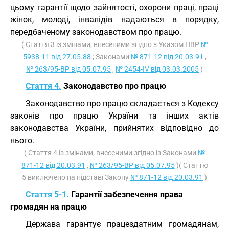
цьому гарантії щодо зайнятості, охорони праці, праці
жінок, молоді, інвалідів надаються в порядку,
передбаченому законодавством про працю.
( Стаття 3 із змінами, внесеними згідно з Указом ПВР
№
5938-11 від 27.05.88
; Законами
№ 871-12 від 20.03.91
,
№ 263/95-ВР від 05.07.95
,
№ 2454-IV від 03.03.2005
)
Стаття 4.
Законодавство про працю
Законодавство про працю складається з Кодексу
законів про працю України та інших актів
законодавства України, прийнятих відповідно до
нього.
( Стаття 4 із змінами, внесеними згідно із Законами
№
871-12 від 20.03.91
,
№ 263/95-ВР від 05.07.95
)( Статтю
5 виключено на підставі Закону
№ 871-12 від 20.03.91
)
Стаття 5-1.
Гарантії забезпечення права
громадян на працю
Держава гарантує працездатним громадянам,