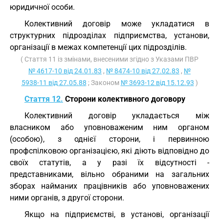
юридичної особи.
Колективний договір може укладатися в
структурних підрозділах підприємства, установи,
організації в межах компетенції цих підрозділів.
( Стаття 11 із змінами, внесеними згідно з Указами ПВР
№ 4617-10 від 24.01.83
,
№ 8474-10 від 27.02.83
,
№
5938-11 від 27.05.88
; Законом
№ 3693-12 від 15.12.93
)
Стаття 12.
Сторони колективного договору
Колективний договір укладається між
власником або уповноваженим ним органом
(особою), з однієї сторони, і первинною
профспілковою організацією, які діють відповідно до
своїх статутів, а у разі їх відсутності -
представниками, вільно обраними на загальних
зборах найманих працівників або уповноважених
ними органів, з другої сторони.
Якщо на підприємстві, в установі, організації