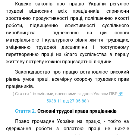
Кодекс законів про працю України регулює
трудові відносини всіх працівників, сприяючи
зростанню продуктивності праці, поліпшенню якості
роботи, підвищенню ефективності суспільного
виробництва і піднесенню на цій основі
матеріального і культурного рівня життя трудящих,
зміцненню трудової дисципліни і поступовому
перетворенню праці на благо суспільства в першу
життєву потребу кожної працездатної людини.
Законодавство про працю встановлює високий
рівень умов праці, всемірну охорону трудових прав
працівників.
( Стаття 1 із змінами, внесеними згідно з Указом ПВР
№
5938-11 від 27.05.88
)
Стаття 2.
Основні трудові права працівників
Право громадян України на працю, - тобто на
одержання роботи з оплатою праці не нижче