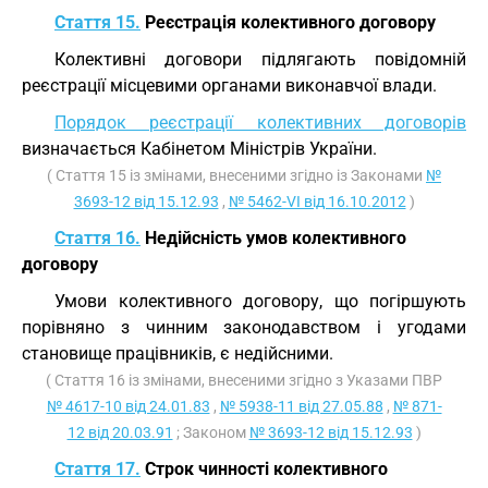
Стаття 15.
Реєстрація колективного договору
Колективні договори підлягають повідомній
реєстрації місцевими органами виконавчої влади.
Порядок реєстрації колективних договорів
визначається Кабінетом Міністрів України.
( Стаття 15 із змінами, внесеними згідно із Законами
№
3693-12 від 15.12.93
,
№ 5462-VI від 16.10.2012
)
Стаття 16.
Недійсність умов колективного
договору
Умови колективного договору, що погіршують
порівняно з чинним законодавством і угодами
становище працівників, є недійсними.
( Стаття 16 із змінами, внесеними згідно з Указами ПВР
№ 4617-10 від 24.01.83
,
№ 5938-11 від 27.05.88
,
№ 871-
12 від 20.03.91
; Законом
№ 3693-12 від 15.12.93
)
Стаття 17.
Строк чинності колективного