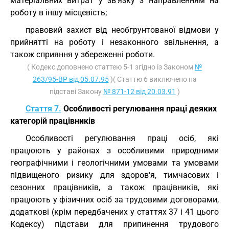
матеріальних витрат у зв'язку з направленням на
роботу в іншу місцевість;
правовий захист від необгрунтованої відмови у
прийнятті на роботу і незаконного звільнення, а
також сприяння у збереженні роботи.
( Кодекс доповнено статтею 5-1 згідно із Законом
№
263/95-ВР від 05.07.95
)( Статтю 6 виключено на
підставі Закону
№ 871-12 від 20.03.91
)
Стаття 7.
Особливості регулювання праці деяких
категорій працівників
Особливості регулювання праці осіб, які
працюють у районах з особливими природними
географічними і геологічними умовами та умовами
підвищеного ризику для здоров'я, тимчасових і
сезонних працівників, а також працівників, які
працюють у фізичних осіб за трудовими договорами,
додаткові (крім передбачених у статтях 37 і 41 цього
Кодексу) підстави для припинення трудового