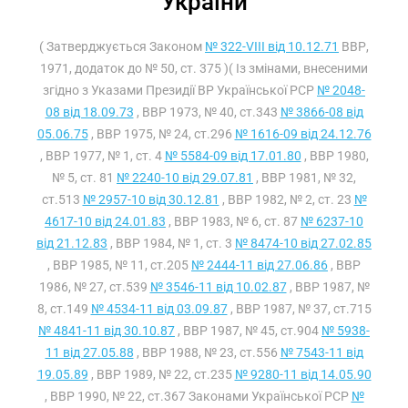
України
( Затверджується Законом
№ 322-VIII від 10.12.71
ВВР,
1971, додаток до № 50, ст. 375 )( Із змінами, внесеними
згідно з Указами Президії ВР Української РСР
№ 2048-
08 від 18.09.73
, ВВР 1973, № 40, ст.343
№ 3866-08 від
05.06.75
, ВВР 1975, № 24, ст.296
№ 1616-09 від 24.12.76
, ВВР 1977, № 1, ст. 4
№ 5584-09 від 17.01.80
, ВВР 1980,
№ 5, ст. 81
№ 2240-10 від 29.07.81
, ВВР 1981, № 32,
ст.513
№ 2957-10 від 30.12.81
, ВВР 1982, № 2, ст. 23
№
4617-10 від 24.01.83
, ВВР 1983, № 6, ст. 87
№ 6237-10
від 21.12.83
, ВВР 1984, № 1, ст. 3
№ 8474-10 від 27.02.85
, ВВР 1985, № 11, ст.205
№ 2444-11 від 27.06.86
, ВВР
1986, № 27, ст.539
№ 3546-11 від 10.02.87
, ВВР 1987, №
8, ст.149
№ 4534-11 від 03.09.87
, ВВР 1987, № 37, ст.715
№ 4841-11 від 30.10.87
, ВВР 1987, № 45, ст.904
№ 5938-
11 від 27.05.88
, ВВР 1988, № 23, ст.556
№ 7543-11 від
19.05.89
, ВВР 1989, № 22, ст.235
№ 9280-11 від 14.05.90
, ВВР 1990, № 22, ст.367 Законами Української РСР
№