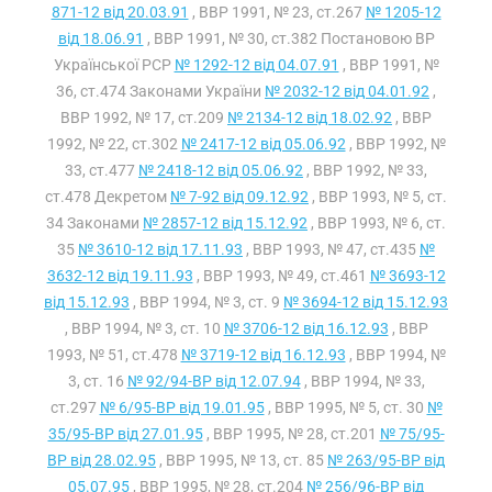
871-12 від 20.03.91
, ВВР 1991, № 23, ст.267
№ 1205-12
від 18.06.91
, ВВР 1991, № 30, ст.382 Постановою ВР
Української РСР
№ 1292-12 від 04.07.91
, ВВР 1991, №
36, ст.474 Законами України
№ 2032-12 від 04.01.92
,
ВВР 1992, № 17, ст.209
№ 2134-12 від 18.02.92
, ВВР
1992, № 22, ст.302
№ 2417-12 від 05.06.92
, ВВР 1992, №
33, ст.477
№ 2418-12 від 05.06.92
, ВВР 1992, № 33,
ст.478 Декретом
№ 7-92 від 09.12.92
, ВВР 1993, № 5, ст.
34 Законами
№ 2857-12 від 15.12.92
, ВВР 1993, № 6, ст.
35
№ 3610-12 від 17.11.93
, ВВР 1993, № 47, ст.435
№
3632-12 від 19.11.93
, ВВР 1993, № 49, ст.461
№ 3693-12
від 15.12.93
, ВВР 1994, № 3, ст. 9
№ 3694-12 від 15.12.93
, ВВР 1994, № 3, ст. 10
№ 3706-12 від 16.12.93
, ВВР
1993, № 51, ст.478
№ 3719-12 від 16.12.93
, ВВР 1994, №
3, ст. 16
№ 92/94-ВР від 12.07.94
, ВВР 1994, № 33,
ст.297
№ 6/95-ВР від 19.01.95
, ВВР 1995, № 5, ст. 30
№
35/95-ВР від 27.01.95
, ВВР 1995, № 28, ст.201
№ 75/95-
ВР від 28.02.95
, ВВР 1995, № 13, ст. 85
№ 263/95-ВР від
05.07.95
, ВВР 1995, № 28, ст.204
№ 256/96-ВР від