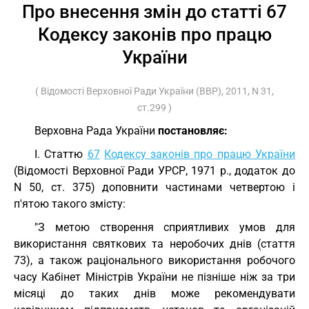
Про внесення змін до статті 67
Кодексу законів про працю
України
( Відомості Верховної Ради України (ВВР), 2011, N 31,
ст.299 )
Верховна Рада України
постановляє:
I. Статтю
67
Кодексу законів про працю України
(Відомості Верховної Ради УРСР, 1971 р., додаток до
N 50, ст. 375) доповнити частинами четвертою і
п'ятою такого змісту:
"З метою створення сприятливих умов для
використання святкових та неробочих днів (стаття
73), а також раціонального використання робочого
часу Кабінет Міністрів України не пізніше ніж за три
місяці до таких днів може рекомендувати