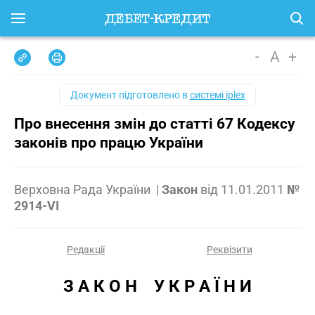
-
A
+
Документ підготовлено в
системі iplex
Про внесення змін до статті 67 Кодексу
законів про працю України
Верховна Рада України
|
Закон
від
11.01.2011
№
2914-VI
Редакції
Реквізити
З А К О Н    У К Р А Ї Н И