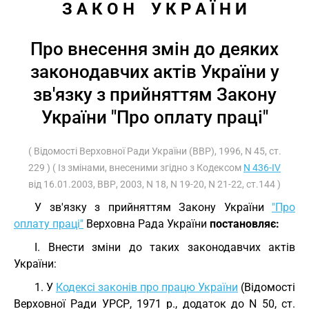
З А К О Н    У К Р А Ї Н И
Про внесення змін до деяких
законодавчих актів України у
зв'язку з прийняттям Закону
України "Про оплату праці"
( Відомості Верховної Ради України (ВВР), 1996, N 45, ст.
229 ) ( Із змінами, внесеними згідно з Кодексом
N 436-IV
від 16.01.2003, ВВР, 2003, N 18, N 19-20, N 21-22, ст.144 )
У зв'язку з прийняттям Закону України
"Про
оплату праці"
Верховна Рада України
постановляє:
I. Внести зміни до таких законодавчих актів
України:
1. У
Кодексі законів про працю України
(Відомості
Верховної Ради УРСР, 1971 р., додаток до N 50, ст.