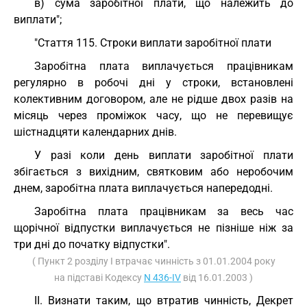
в) сума заробітної плати, що належить до
виплати";
"Стаття 115. Строки виплати заробітної плати
Заробітна плата виплачується працівникам
регулярно в робочі дні у строки, встановлені
колективним договором, але не рідше двох разів на
місяць через проміжок часу, що не перевищує
шістнадцяти календарних днів.
У разі коли день виплати заробітної плати
збігається з вихідним, святковим або неробочим
днем, заробітна плата виплачується напередодні.
Заробітна плата працівникам за весь час
щорічної відпустки виплачується не пізніше ніж за
три дні до початку відпустки".
( Пункт 2 розділу I втрачає чинність з 01.01.2004 року
на підставі Кодексу
N 436-IV
від 16.01.2003 )
II. Визнати таким, що втратив чинність, Декрет