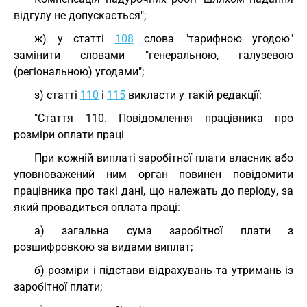
відгулу не допускається";
ж) у статті
108
слова "тарифною угодою"
замінити словами "генеральною, галузевою
(регіональною) угодами";
з) статті
110
і
115
викласти у такій редакції:
"Стаття 110. Повідомлення працівника про
розміри оплати праці
При кожній виплаті заробітної плати власник або
уповноважений ним орган повинен повідомити
працівника про такі дані, що належать до періоду, за
який провадиться оплата праці:
а) загальна сума заробітної плати з
розшифровкою за видами виплат;
б) розміри і підстави відрахувань та утримань із
заробітної плати;