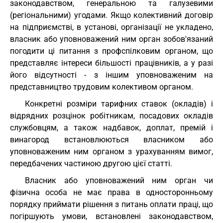
законодавством, генеральною та галузевими
(регіональними) угодами. Якщо колективний договір
на підприємстві, в установі, організації не укладено,
власник або уповноважений ним орган зобов'язаний
погодити ці питання з профспілковим органом, що
представляє інтереси більшості працівників, а у разі
його відсутності - з іншим уповноваженим на
представництво трудовим колективом органом.
Конкретні розміри тарифних ставок (окладів) і
відрядних розцінок робітникам, посадових окладів
службовцям, а також надбавок, доплат, премій і
винагород встановлюються власником або
уповноваженим ним органом з урахуванням вимог,
передбачених частиною другою цієї статті.
Власник або уповноважений ним орган чи
фізична особа не має права в односторонньому
порядку приймати рішення з питань оплати праці, що
погіршують умови, встановлені законодавством,