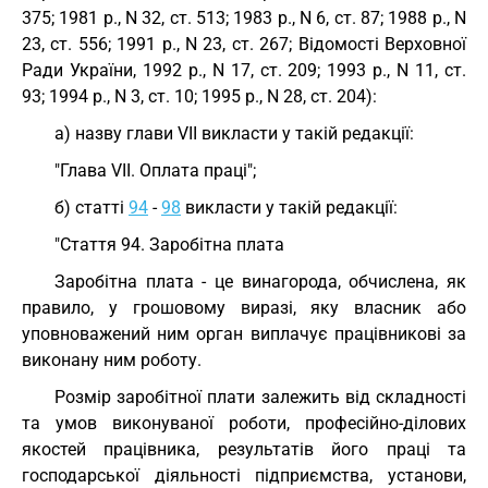
375; 1981 р., N 32, ст. 513; 1983 р., N 6, ст. 87; 1988 р., N
23, ст. 556; 1991 р., N 23, ст. 267; Відомості Верховної
Ради України, 1992 р., N 17, ст. 209; 1993 р., N 11, ст.
93; 1994 р., N 3, ст. 10; 1995 р., N 28, ст. 204):
а) назву глави VII викласти у такій редакції:
"Глава VII. Оплата праці";
б) статті
94
-
98
викласти у такій редакції:
"Стаття 94. Заробітна плата
Заробітна плата - це винагорода, обчислена, як
правило, у грошовому виразі, яку власник або
уповноважений ним орган виплачує працівникові за
виконану ним роботу.
Розмір заробітної плати залежить від складності
та умов виконуваної роботи, професійно-ділових
якостей працівника, результатів його праці та
господарської діяльності підприємства, установи,