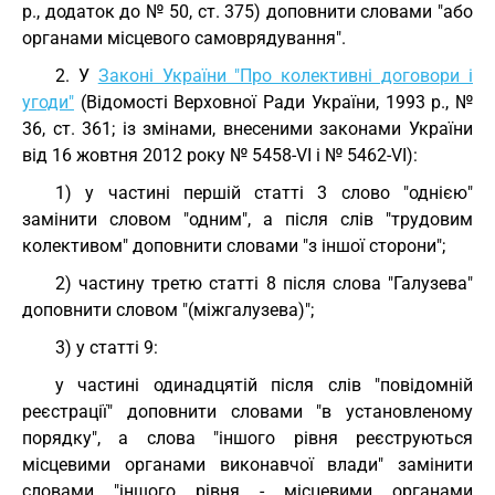
р., додаток до № 50, ст. 375) доповнити словами "або
органами місцевого самоврядування".
2. У
Законі України "Про колективні договори і
угоди"
(Відомості Верховної Ради України, 1993 р., №
36, ст. 361; із змінами, внесеними законами України
від 16 жовтня 2012 року № 5458-VI і № 5462-VI):
1) у частині першій статті 3 слово "однією"
замінити словом "одним", а після слів "трудовим
колективом" доповнити словами "з іншої сторони";
2) частину третю статті 8 після слова "Галузева"
доповнити словом "(міжгалузева)";
3) у статті 9:
у частині одинадцятій після слів "повідомній
реєстрації" доповнити словами "в установленому
порядку", а слова "іншого рівня реєструються
місцевими органами виконавчої влади" замінити
словами "іншого рівня - місцевими органами