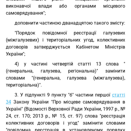
виконавчої влади або органами місцевого
самоврядування";
доповнити частиною дванадцятою такого змісту:
"Порядок повідомної реєстрації галузевих
(міжгалузевих) і територіальних угод, колективних
договорів затверджується Кабінетом Міністрів
України";
4) у частині четвертій статті 13 слова "
(генеральна, галузева, регіональна)" замінити
словами "(генеральна, галузева (міжгалузева),
територіальна)".
3. У підпункті 9 пункту "б" частини першої
статті
34
Закону України "Про місцеве самоврядування в
Україні" (Відомості Верховної Ради України, 1997 р., №
24, ст. 170; 2013 р., № 15, ст. 97) слова "реєстрація
колективних договорів і угод" замінити словами
"повідомна реєстрація в установленому порядку