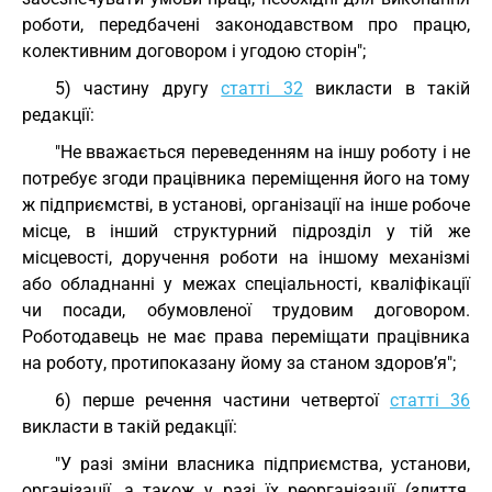
роботи, передбачені законодавством про працю,
колективним договором і угодою сторін";
5) частину другу
статті 32
викласти в такій
редакції:
"Не вважається переведенням на іншу роботу і не
потребує згоди працівника переміщення його на тому
ж підприємстві, в установі, організації на інше робоче
місце, в інший структурний підрозділ у тій же
місцевості, доручення роботи на іншому механізмі
або обладнанні у межах спеціальності, кваліфікації
чи посади, обумовленої трудовим договором.
Роботодавець не має права переміщати працівника
на роботу, протипоказану йому за станом здоров’я";
6) перше речення частини четвертої
статті 36
викласти в такій редакції:
"У разі зміни власника підприємства, установи,
організації, а також у разі їх реорганізації (злиття,