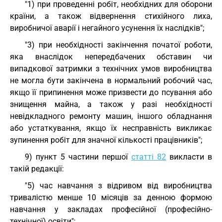
"1) при проведенні робіт, необхідних для оборони
країни, а також відвернення стихійного лиха,
виробничої аварії і негайного усунення їх наслідків";
"3) при необхідності закінчення початої роботи,
яка внаслідок непередбачених обставин чи
випадкової затримки з технічних умов виробництва
не могла бути закінчена в нормальний робочий час,
якщо її припинення може призвести до псування або
знищення майна, а також у разі необхідності
невідкладного ремонту машин, іншого обладнання
або устаткування, якщо їх несправність викликає
зупинення робіт для значної кількості працівників";
9) пункт 5 частини першої
статті 82
викласти в
такій редакції:
"5) час навчання з відривом від виробництва
тривалістю менше 10 місяців за денною формою
навчання у закладах професійної (професійно-
технічної) освіти";