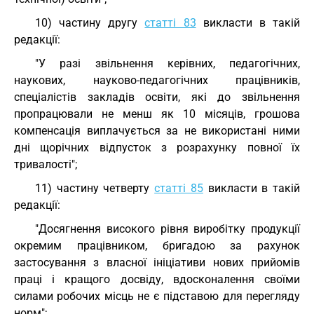
10) частину другу
статті 83
викласти в такій
редакції:
"У разі звільнення керівних, педагогічних,
наукових, науково-педагогічних працівників,
спеціалістів закладів освіти, які до звільнення
пропрацювали не менш як 10 місяців, грошова
компенсація виплачується за не використані ними
дні щорічних відпусток з розрахунку повної їх
тривалості";
11) частину четверту
статті 85
викласти в такій
редакції:
"Досягнення високого рівня виробітку продукції
окремим працівником, бригадою за рахунок
застосування з власної ініціативи нових прийомів
праці і кращого досвіду, вдосконалення своїми
силами робочих місць не є підставою для перегляду
норм";