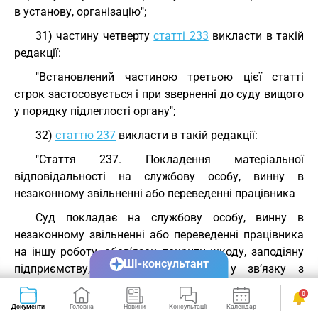
в установу, організацію";
31) частину четверту
статті 233
викласти в такій
редакції:
"Встановлений частиною третьою цієї статті
строк застосовується і при зверненні до суду вищого
у порядку підлеглості органу";
32)
статтю 237
викласти в такій редакції:
"Стаття 237. Покладення матеріальної
відповідальності на службову особу, винну в
незаконному звільненні або переведенні працівника
Суд покладає на службову особу, винну в
незаконному звільненні або переведенні працівника
на іншу роботу, обов’язок покрити шкоду, заподіяну
ШІ-консультант
підприємству, установі, організації у зв’язку з
оплатою працівникові часу вимушеного прогулу або
0
часу виконання нижчеоплачуваної роботи. Такий
Документи
Головна
Новини
Консультації
Календар
Сервіси