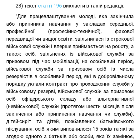
23) текст
статті 196
викласти в такій редакції:
"Для працевлаштування молоді, яка закінчила
або припинила навчання у закладах середньої,
професійної (професійно-технічної), фахової
передвищої чи вищої освіти, звільнилася із строкової
військової служби і вперше приймається на роботу, а
також осіб, звільнених із військової служби за
призовом під час мобілізації, на особливий період,
військової служби за призовом осіб із числа
резервістів в особливий період, які в добровільному
порядку уклали контракт про проходження служби у
військовому резерві, військової служби за призовом
осіб офіцерського складу або альтернативної
(невійськової) служби (протягом шести місяців після
закінчення або припинення навчання чи служби),
дітей-сиріт та дітей, позбавлених батьківського
піклування, осіб, яким виповнилося 15 років та які за
згодою одного з батьків або особи, яка їх замінює,