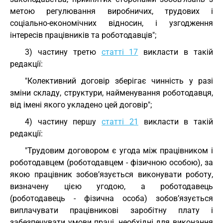
метою регулювання виробничих, трудових і
соціально-економічних відносин, і узгодження
інтересів працівників та роботодавців";
3) частину третю
статті 17
викласти в такій
редакції:
"Колективний договір зберігає чинність у разі
зміни складу, структури, найменування роботодавця,
від імені якого укладено цей договір";
4) частину першу
статті 21
викласти в такій
редакції:
"Трудовим договором є угода між працівником і
роботодавцем (роботодавцем - фізичною особою), за
якою працівник зобов’язується виконувати роботу,
визначену цією угодою, а роботодавець
(роботодавець - фізична особа) зобов’язується
виплачувати працівникові заробітну плату і
забезпечувати умови праці, необхідні для виконання