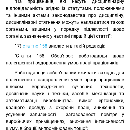
"На працівників, які несуть дисциплінарну
відповідальність згідно із статутами, положеннями
та іншими актами законодавства про дисципліну,
дисциплінарні стягнення можуть накладатися також
органами, вищими у порядку підлеглості щодо
органів, зазначених у частині першій цієї статті";
17)
статтю 158
викласти в такій редакції:
"Стаття 158. Обов’язок роботодавця щодо
полегшення і оздоровлення умов праці працівників
Роботодавець зобов’язаний вживати заходів для
полегшення і оздоровлення умов праці працівників
шляхом впровадження сучасних технологій,
досягнень науки і техніки, засобів механізації та
автоматизації виробництва, вимог ергономіки,
кращого досвіду з охорони праці, зниження та
усунення запиленості і загазованості повітря у
виробничих приміщеннях, зниження інтенсивності
шуму, вібрації, випромінювань тощо";