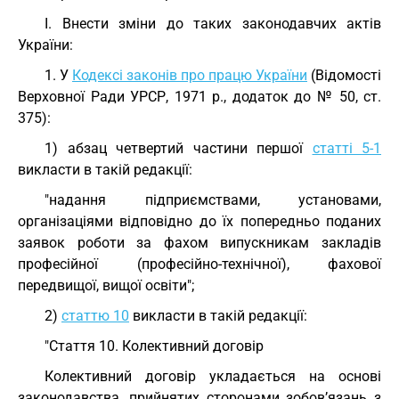
I. Внести зміни до таких законодавчих актів
України:
1. У
Кодексі законів про працю України
(Відомості
Верховної Ради УРСР, 1971 р., додаток до № 50, ст.
375):
1) абзац четвертий частини першої
статті 5-1
викласти в такій редакції:
"надання підприємствами, установами,
організаціями відповідно до їх попередньо поданих
заявок роботи за фахом випускникам закладів
професійної (професійно-технічної), фахової
передвищої, вищої освіти";
2)
статтю 10
викласти в такій редакції:
"Стаття 10. Колективний договір
Колективний договір укладається на основі
законодавства, прийнятих сторонами зобов’язань з