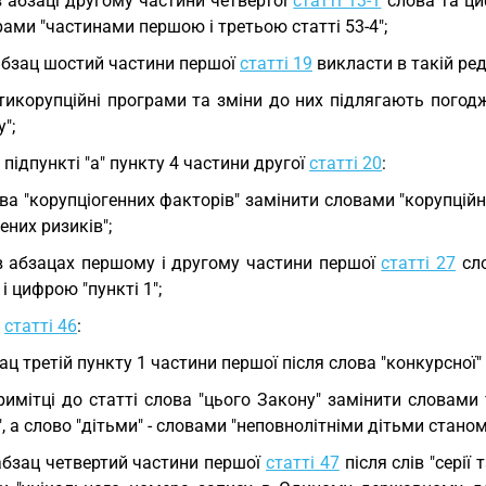
в абзаці другому частини четвертої
статті 13-1
слова та ци
ами "частинами першою і третьою статті 53-4";
абзац шостий частини першої
статті 19
викласти в такій ред
тикорупційні програми та зміни до них підлягають пого
";
у підпункті "а" пункту 4 частини другої
статті 20
:
ва "корупціогенних факторів" замінити словами "корупційни
ених ризиків";
в абзацах першому і другому частини першої
статті 27
сло
і цифрою "пункті 1";
у
статті 46
:
ац третій пункту 1 частини першої після слова "конкурсної
римітці до статті слова "цього Закону" замінити словам
, а слово "дітьми" - словами "неповнолітніми дітьми станом
абзац четвертий частини першої
статті 47
після слів "сері