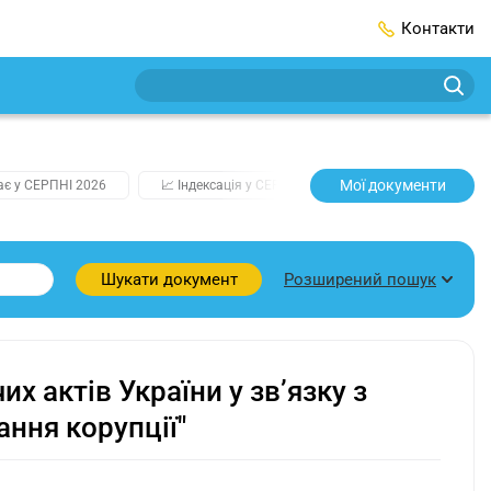
Контакти
Мої документи
ає у СЕРПНІ 2026
📈 Індексація у СЕРПНІ
2️⃣0️⃣2️⃣7️⃣ Усі ключо
Розширений пошук
Шукати документ
х актів України у зв’язку з
ання корупції"