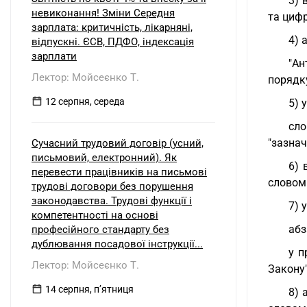
3) 
невиконання! Зміни Середня
та цифр
зарплата: критичність, лікарняні,
4) 
відпускні. ЄСВ, ПДФО, індексація
зарплати
"Ан
Лектор: Мойсеєнко Т.
порядку
12 серпня, середа
5) 
сло
"зазнач
Сучасний трудовий договір (усний,
письмовий, електронний). Як
6) 
перевести працівників на письмові
словом 
трудові договори без порушення
законодавства. Трудові функції і
7) 
компетентності на основі
абз
професійного стандарту без
дублювання посадової інструкції...
у п
Лектор: Мойсеєнко Т.
Закону"
14 серпня, пʼятниця
8) 