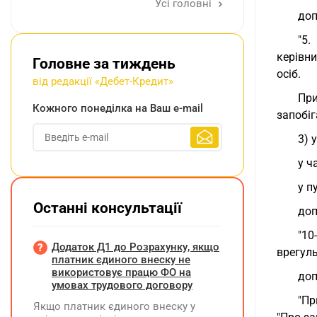
Усі головні
доп
"5.
керівн
Головне за тиждень
осіб.
від редакції «Дебет-Кредит»
При
Кожного понеділка на Ваш e-mail
запобіг
3) 
у ч
у п
Останні консультації
доп
"10
Додаток Д1 до Розрахунку, якщо
врегуль
платник єдиного внеску не
використовує працю ФО на
доп
умовах трудового договору
"Пр
Якщо платник єдиного внеску у