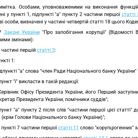
имітка. Особами, уповноваженими на виконання функцій
ні у пункті 1, підпункті "а" пункту 2 частини першої
статті 
і особи, визначені у частині четвертій статті 18 цього Коде
 У
Законі України
"Про запобігання корупції" (Відомості 
ними змінами):
у частині першій
статті 3
:
ункті 1:
ідпункті "а" слова "член Ради Національного банку України
пункт "ї" викласти в такій редакції:
 Керівник Офісу Президента України, його Перший заступни
кретар Президента України, помічники суддів";
пункт "а" пункту 2 після слів "частини першої цієї статті
 (крім Голови Національного банку України)";
у пункті 7 частини першої
статті 11
слово "корупціогенних" з