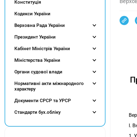
Верхов
Конституція
Кодекси України
Верховна Рада України
Президент України
Кабінет Міністрів України
Міністерства України
Органи судової влади
П
Нормативні акти міжнародного
характеру
Документи СРСР та УРСР
Cтандарти бух.обліку
Вер
I. 
1. 