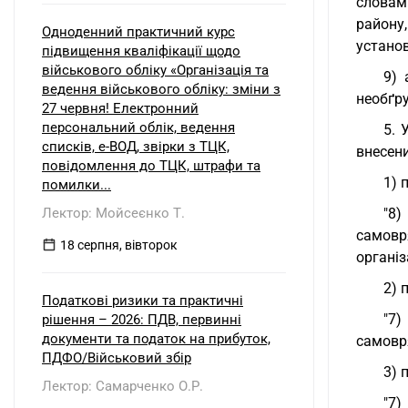
словам
району
Одноденний практичний курс
установ
підвищення кваліфікації щодо
військового обліку «Організація та
9) 
ведення військового обліку: зміни з
необґру
27 червня! Електронний
персональний облік, ведення
5. 
списків, е-ВОД, звірки з ТЦК,
внесени
повідомлення до ТЦК, штрафи та
1) 
помилки...
Лектор: Мойсеєнко Т.
"8)
самовр
18 серпня, вівторок
організ
2) 
Податкові ризики та практичні
"7)
рішення – 2026: ПДВ, первинні
документи та податок на прибуток,
самовря
ПДФО/Військовий збір
3) 
Лектор: Самарченко О.Р.
"7)