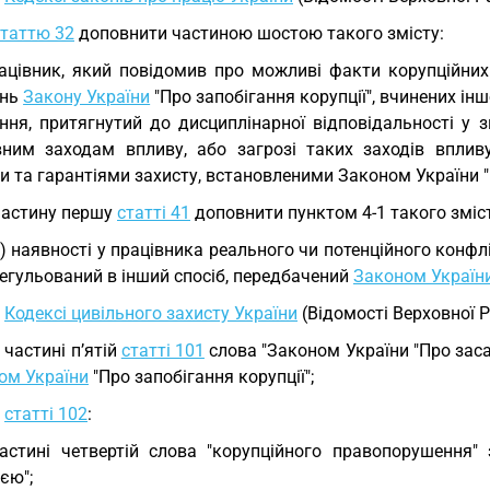
статтю 32
доповнити частиною шостою такого змісту:
ацівник, який повідомив про можливі факти корупційних
ень
Закону України
"Про запобігання корупції", вчинених і
ення, притягнутий до дисциплінарної відповідальності у
вним заходам впливу, або загрозі таких заходів вплив
 та гарантіями захисту, встановленими Законом України "П
частину першу
статті 41
доповнити пунктом 4-1 такого зміст
1) наявності у працівника реального чи потенційного конфлі
егульований в інший спосіб, передбачений
Законом Україн
У
Кодексі цивільного захисту України
(Відомості Верховної Ра
у частині п’ятій
статті 101
слова "Законом України "Про засад
ом України
"Про запобігання корупції";
у
статті 102
:
астині четвертій слова "корупційного правопорушення"
єю";