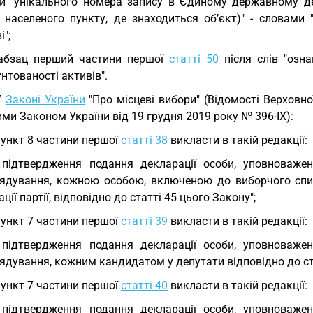
и "унікального номера запису в Єдиному державному демо
, населеного пункту, де знаходиться об’єкт)" - словами 
і";
абзац перший частини першої
статті 50
після слів "озн
нтованості активів".
У
Законі України
"Про місцеві вибори" (Відомості Верховної 
ми Законом України від 19 грудня 2019 року № 396-IX):
пункт 8 частини першої
статті 38
викласти в такій редакції:
 підтвердження подання декларації особи, уповноваже
ядування, кожною особою, включеною до виборчого списк
ації партії, відповідно до статті 45 цього Закону";
пункт 7 частини першої
статті 39
викласти в такій редакції:
 підтвердження подання декларації особи, уповноваже
дування, кожним кандидатом у депутати відповідно до ста
пункт 7 частини першої
статті 40
викласти в такій редакції:
 підтвердження подання декларації особи, уповноваже