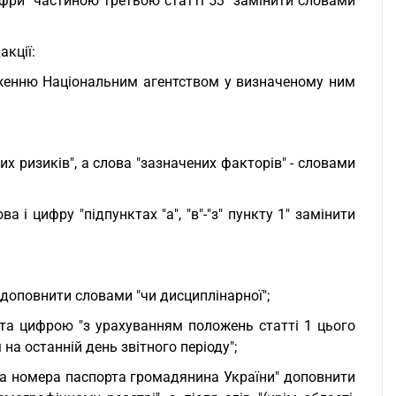
фри "частиною третьою статті 53" замінити словами
акції:
дженню Національним агентством у визначеному ним
х ризиків", а слова "зазначених факторів" - словами
ва і цифру "підпунктах "а", "в"-"з" пункту 1" замінити
" доповнити словами "чи дисциплінарної";
и та цифрою "з урахуванням положень статті 1 цього
 на останній день звітного періоду";
ї та номера паспорта громадянина України" доповнити