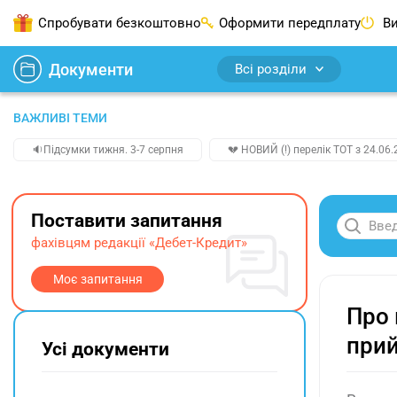
Спробувати безкоштовно
Оформити передплату
Ви
Документи
Всі розділи
ВАЖЛИВІ ТЕМИ
🔉Підсумки тижня. 3-7 серпня
💔 НОВИЙ (!) перелік ТОТ з 24.06.
Поставити запитання
фахівцям редакції «Дебет-Кредит»
Моє запитання
Про 
прий
Усі документи