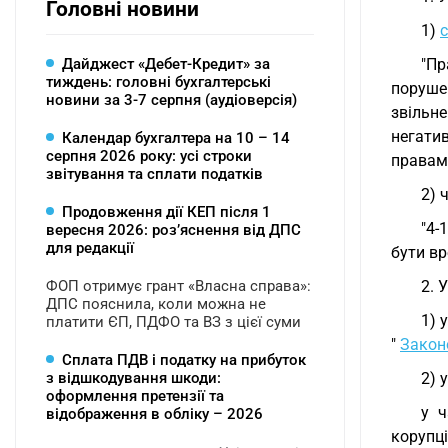
Головні новини
1)
Дайджест «Дебет-Кредит» за
"Пр
тиждень: головні бухгалтерські
поруш
новини за 3-7 серпня (аудіоверсія)
звільн
негати
Календар бухгалтера на 10 – 14
серпня 2026 року: усі строки
правами
звітування та сплати податків
2) 
Продовження дії КЕП після 1
"4-
вересня 2026: розʼяснення від ДПС
для редакції
бути вр
ФОП отримує грант «Власна справа»:
2. 
ДПС пояснила, коли можна не
1) 
платити ЄП, ПДФО та ВЗ з цієї суми
"
Закон
Сплата ПДВ і податку на прибуток
з відшкодування шкоди:
2) 
оформлення претензії та
у ч
відображення в обліку – 2026
корупці