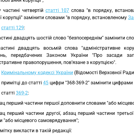
побігання корупції";
у частині четвертій
статті 107
слова "в порядку, встанов
ї корупції" замінити словами "в порядку, встановленому
За
у
статті 129
:
астині двадцять шостій слово "безпосереднім" замінити сл
астині двадцять восьмій слова "адміністративне кор
нь, передбачених Законом України "Про засади запо
стративне правопорушення, пов’язане з корупцією".
У
Кримінальному кодексі України
(Відомості Верховної Ради У
у примітці до статті
45
цифри "368-369-2" замінити цифрами "3
у статті
369-2
:
ац перший частини першої доповнити словами "або місцев
ац перший частини другої, абзац перший частини третьої
и "або місцевого самоврядування";
мітку викласти в такій редакції: