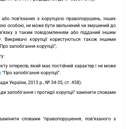
 або пов’язаних з корупцією правопорушень, інших
ншою особою, не може бути звільнений чи змушений до
 зв’язку з таким повідомленням або підданий іншим
у. Викривачі корупції користуються також іншими
ро запобігання корупції";
у:
кту інтересів, який має постійний характер і не може
и
"Про запобігання корупції".
ди України, 2013 р., № 34-35, ст. 458):
и запобігання і протидії корупції" замінити словами
 замінити словами "правопорушення, пов’язаного з