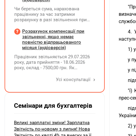
"Пр
Чи береться сума, нарахована
визначе
працівнику за час затримки
розрахунку в разі звільнення при
службов
обчсиленні середньомісячної
заробітної плати (винагороди), для
Розрахунок компенсації при
4.
розрахунку внеску на підтримку
звільненні, якщо немає
наступ
працевлаштування осіб з
повністю відпрацьованого
інвалідністю?
місяця (аудіоверсія)
1) 
Працівник звільняється 29.07.2026
у п
року, дата прийняття - 18.06.2026
року, оклад - 7500,00 грн. Як
у п
розрахувати компенсацію трьох
невикористаних днів відпустки при
Усі консультації
під
звільненні?
"ї)
прес-се
Семінари для бухгалтерів
під
України
Великі зарплатні зміни! Зарплатна
2) 
Звітність по-новому з липня! Нова
Звітність по квоті 4% та внеску за її