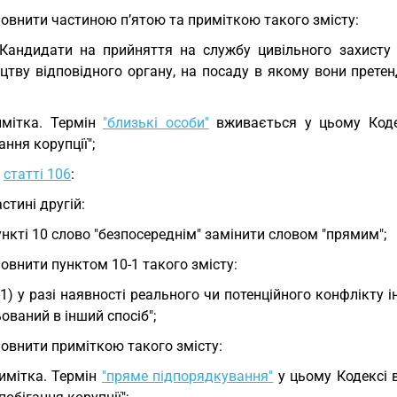
овнити частиною п’ятою та приміткою такого змісту:
 Кандидати на прийняття на службу цивільного захисту
ицтву відповідного органу, на посаду в якому вони прете
мітка. Термін
"близькі особи"
вживається у цьому Кодек
ання корупції";
у
статті 106
:
астині другій:
ункті 10 слово "безпосереднім" замінити словом "прямим";
овнити пунктом 10-1 такого змісту:
-1) у разі наявності реального чи потенційного конфлікту і
ований в інший спосіб";
овнити приміткою такого змісту:
имітка. Термін
"пряме підпорядкування"
у цьому Кодексі в