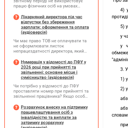
"Про за
звітному періоді не використовує
працю фізичних осіб на умовах
4) 
трудового договору (контракту) або
на інших умовах, передбачених
протиді
Лікарняний директора під час
законодавством, Додаток Д1/
відпустки без збереження
5) 
Додаток ФІЗ-Д1 за відповідний
зарплати: оформлення та оплата
період не подається
(аудіоверсія)
у ч
Чи має право ТОВ не оплачувати та
у ч
не оформлювати листок
непрацездатності директора, який
обмеже
перебуває у відпустці без
"адміні
збереження заробітної плати під час
Нумерація у відомості до ПФУ у
призупинення діяльності
2026 році при прийнятті та
3. 
підприємства?
звільненні: основне місце і
сумісництво (аудіоверсія)
1) 
Чи потрібно у відомості до ПФУ
2) 
проставляти номер при прийнятті та
звільненні працівника? Якщо особа
абз
одночасно працювала за основним
місцем роботи та за сумісництвом,
Розрахунок внеску на підтримку
абз
чи рахується це як два роботодавці?
працевлаштування осіб з
словам
інвалідністю та виплати за
затримку розрахунку
при
(аудіоверсія)