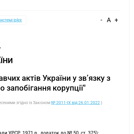
-
A
+
системі iplex
ЇНИ
чих актів України у зв’язку з
о запобігання корупції"
несеними згідно із Законом
№ 2011-IX від 26.01.2022
)
ди УРСР, 1971 р., додаток до № 50, ст. 375):