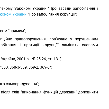
леному Законом України "Про засади запобігання і
коном України
"Про запобігання корупції";
овом "прямим";
упційне правопорушення, пов’язане з порушенням
бігання і протидії корупції" замінити словами
країни, 2001 р., № 25-26, ст. 131):
68, 368-3-369, 369-2, 369-3";
ого самоврядування";
 після слів "виконання функцій держави" доповнити