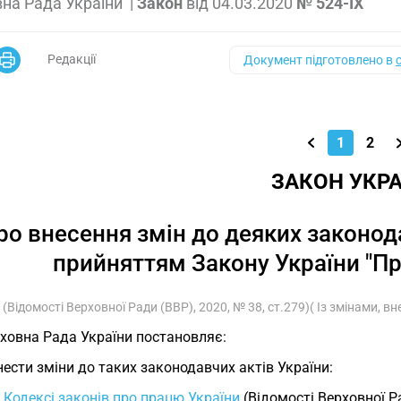
на Рада України
|
Закон
від
04.03.2020
№ 524-IX
Редакції
Документ підготовлено в
1
2
ЗАКОН УКРА
ро внесення змін до деяких законодав
прийняттям Закону України "Пр
(Відомості Верховної Ради (ВВР), 2020, № 38, ст.279)( Із змінами, в
ховна Рада України постановляє:
Внести зміни до таких законодавчих актів України:
У
Кодексі законів про працю України
(Відомості Верховної Ра