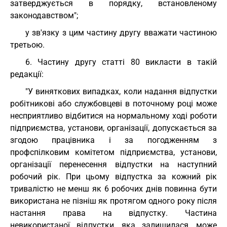
затверджується в порядку, встановленому
законодавством";
у зв'язку з цим частину другу вважати частиною
третьою.
6. Частину другу статті 80 викласти в такій
редакції:
"У виняткових випадках, коли надання відпустки
робітникові або службовцеві в поточному році може
несприятливо відбитися на нормальному ході роботи
підприємства, установи, організації, допускається за
згодою працівника і за погодженням з
профспілковим комітетом підприємства, установи,
організації перенесення відпустки на наступний
робочий рік. При цьому відпустка за кожний рік
тривалістю не менш як 6 робочих днів повинна бути
використана не пізніш як протягом одного року після
настання права на відпустку. Частина
невикористаної відпустки, яка залишилася, може