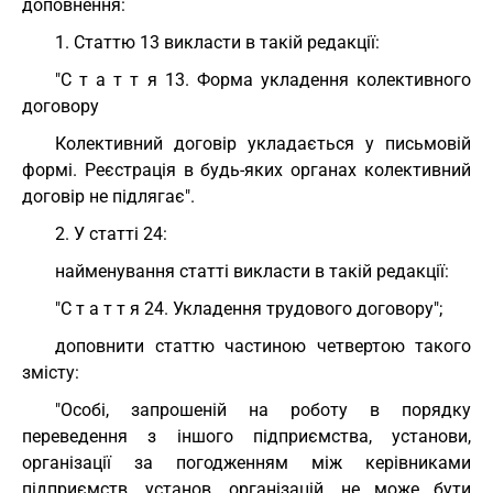
доповнення:
1. Статтю 13 викласти в такій редакції:
"С т а т т я 13. Форма укладення колективного
договору
Колективний договір укладається у письмовій
формі. Реєстрація в будь-яких органах колективний
договір не підлягає".
2. У статті 24:
найменування статті викласти в такій редакції:
"С т а т т я 24. Укладення трудового договору";
доповнити статтю частиною четвертою такого
змісту:
"Особі, запрошеній на роботу в порядку
переведення з іншого підприємства, установи,
організації за погодженням між керівниками
підприємств, установ, організацій, не може бути