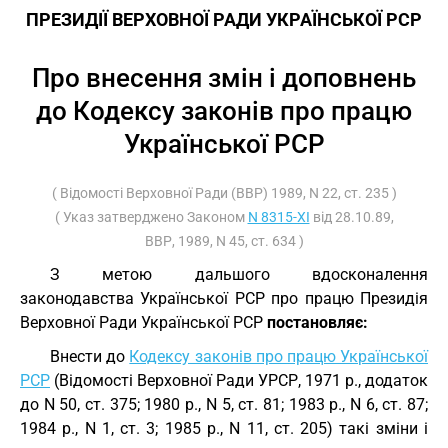
ПРЕЗИДІЇ ВЕРХОВНОЇ РАДИ УКРАЇНСЬКОЇ РСР
Про внесення змін і доповнень
до Кодексу законів про працю
Української РСР
( Відомості Верховної Ради (ВВР) 1989, N 22, ст. 235 )
( Указ затверджено Законом
N 8315-XI
від 28.10.89,
ВВР, 1989, N 45, ст. 634 )
З метою дальшого вдосконалення
законодавства Української РСР про працю Президія
Верховної Ради Української РСР
постановляє:
Внести до
Кодексу законів про працю Української
РСР
(Відомості Верховної Ради УРСР, 1971 р., додаток
до N 50, ст. 375; 1980 р., N 5, ст. 81; 1983 р., N 6, ст. 87;
1984 р., N 1, ст. 3; 1985 р., N 11, ст. 205) такі зміни і