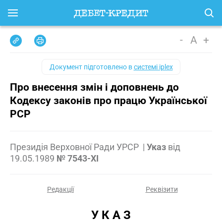
-
A
+
Документ підготовлено в
системі iplex
Про внесення змін і доповнень до
Кодексу законів про працю Української
РСР
Президія Верховної Ради УРСР
|
Указ
від
19.05.1989
№ 7543-XI
Редакції
Реквізити
У К А З