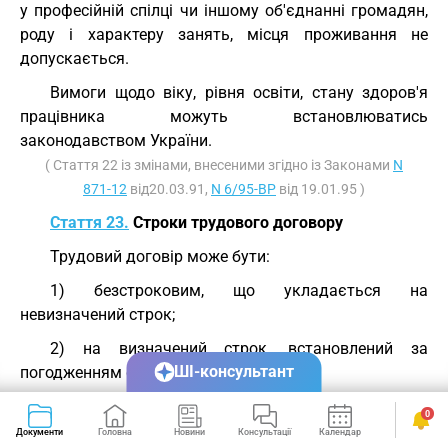
у професійній спілці чи іншому об'єднанні громадян,
роду і характеру занять, місця проживання не
допускається.
Вимоги щодо віку, рівня освіти, стану здоров'я
працівника можуть встановлюватись
законодавством України.
( Стаття 22 із змінами, внесеними згідно із Законами
N
871-12
від20.03.91,
N 6/95-ВР
від 19.01.95 )
Стаття 23.
Строки трудового договору
Трудовий договір може бути:
1) безстроковим, що укладається на
невизначений строк;
2) на визначений строк, встановлений за
ШІ-консультант
погодженням сторін;
3) таким, що укладається на час виконання
0
певної роботи.
Документи
Головна
Новини
Консультації
Календар
Сервіси