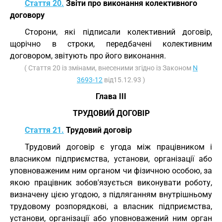
Стаття 20.
Звіти про виконання колективного
договору
Сторони, які підписали колективний договір,
щорічно в строки, передбачені колективним
договором, звітують про його виконання.
( Стаття 20 із змінами, внесеними згідно із Законом
N
3693-12
від15.12.93 )
Глава III
ТРУДОВИЙ ДОГОВІР
Стаття 21.
Трудовий договір
Трудовий договір є угода між працівником і
власником підприємства, установи, організації або
уповноваженим ним органом чи фізичною особою, за
якою працівник зобов'язується виконувати роботу,
визначену цією угодою, з підляганням внутрішньому
трудовому розпорядкові, а власник підприємства,
установи, організації або уповноважений ним орган