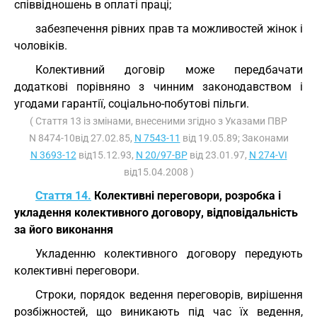
співвідношень в оплаті праці;
забезпечення рівних прав та можливостей жінок і
чоловіків.
Колективний договір може передбачати
додаткові порівняно з чинним законодавством і
угодами гарантії, соціально-побутові пільги.
( Стаття 13 із змінами, внесеними згідно з Указами ПВР
N 8474-10від 27.02.85,
N 7543-11
від 19.05.89; Законами
N 3693-12
від15.12.93,
N 20/97-ВР
від 23.01.97,
N 274-VI
від15.04.2008 )
Стаття 14.
Колективні переговори, розробка і
укладення колективного договору, відповідальність
за його виконання
Укладенню колективного договору передують
колективні переговори.
Строки, порядок ведення переговорів, вирішення
розбіжностей, що виникають під час їх ведення,