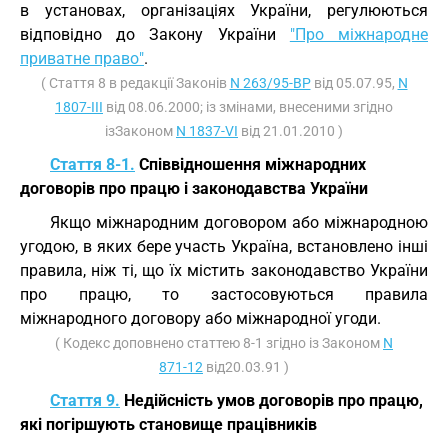
в установах, організаціях України, регулюються
відповідно до Закону України
"Про міжнародне
приватне право"
.
( Стаття 8 в редакції Законів
N 263/95-ВР
від 05.07.95,
N
1807-III
від 08.06.2000; із змінами, внесеними згідно
ізЗаконом
N 1837-VI
від 21.01.2010 )
Стаття 8-1.
Співвідношення міжнародних
договорів про працю і законодавства України
Якщо міжнародним договором або міжнародною
угодою, в яких бере участь Україна, встановлено інші
правила, ніж ті, що їх містить законодавство України
про працю, то застосовуються правила
міжнародного договору або міжнародної угоди.
( Кодекс доповнено статтею 8-1 згідно із Законом
N
871-12
від20.03.91 )
Стаття 9.
Недійсність умов договорів про працю,
які погіршують становище працівників