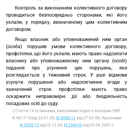
Контроль за виконанням колективного договору
проводиться безпосередньо сторонами, які його
уклали, у порядку, визначеному цим колективним
договором.
Якщо власник або уповноважений ним орган
(особа) порушив умови колективного договору,
профспілки, що його уклали, мають право надсилати
власнику або уповноваженому ним органу (особі)
подання про усунення цих порушень, яке
розглядається у тижневий строк. У разі відмови
усунути порушення або недосягнення згоди у
зазначений строк профспілки мають право
оскаржити неправомірні дії або бездіяльність
посадових осіб до суду.
( Стаття 19 із змінами, внесеними згідно з Указами ПВР
N 4617-10від 24.01.83,
N 5938-11
від 27.05.88; Законами
N 3693-12
від15.12.93,
N 2343-III
від 05.04.2001 )