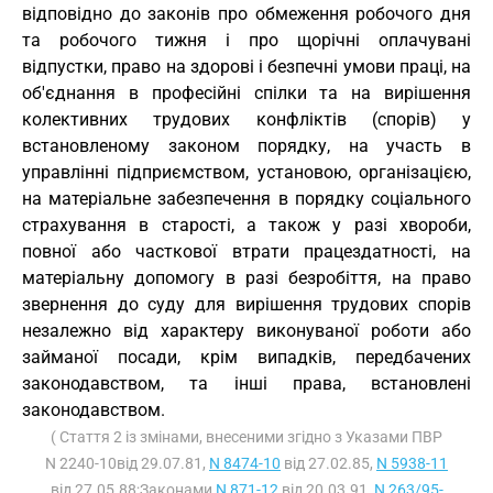
відповідно до законів про обмеження робочого дня
та робочого тижня і про щорічні оплачувані
відпустки, право на здорові і безпечні умови праці, на
об'єднання в професійні спілки та на вирішення
колективних трудових конфліктів (спорів) у
встановленому законом порядку, на участь в
управлінні підприємством, установою, організацією,
на матеріальне забезпечення в порядку соціального
страхування в старості, а також у разі хвороби,
повної або часткової втрати працездатності, на
матеріальну допомогу в разі безробіття, на право
звернення до суду для вирішення трудових спорів
незалежно від характеру виконуваної роботи або
займаної посади, крім випадків, передбачених
законодавством, та інші права, встановлені
законодавством.
( Стаття 2 із змінами, внесеними згідно з Указами ПВР
N 2240-10від 29.07.81,
N 8474-10
від 27.02.85,
N 5938-11
від 27.05.88;Законами
N 871-12
від 20.03.91,
N 263/95-