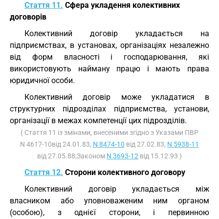
Стаття 11.
Сфера укладення колективних
договорів
Колективний договір укладається на
підприємствах, в установах, організаціях незалежно
від форм власності і господарювання, які
використовують найману працю і мають права
юридичної особи.
Колективний договір може укладатися в
структурних підрозділах підприємства, установи,
організації в межах компетенції цих підрозділів.
( Стаття 11 із змінами, внесеними згідно з Указами ПВР
N 4617-10від 24.01.83,
N 8474-10
від 27.02.83,
N 5938-11
від 27.05.88;Законом
N 3693-12
від 15.12.93 )
Стаття 12.
Сторони колективного договору
Колективний договір укладається між
власником або уповноваженим ним органом
(особою), з однієї сторони, і первинною