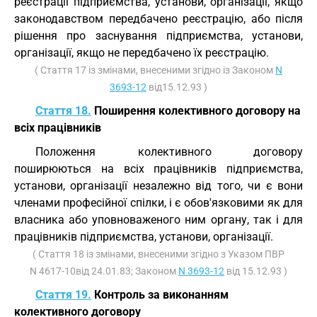
реєстрації підприємства, установи, організації, якщо
законодавством передбачено реєстрацію, або після
рішення про заснування підприємства, установи,
організації, якщо не передбачено їх реєстрацію.
( Стаття 17 із змінами, внесеними згідно із Законом
N
3693-12
від15.12.93 )
Стаття 18.
Поширення колективного договору на
всіх працівників
Положення колективного договору
поширюються на всіх працівників підприємства,
установи, організації незалежно від того, чи є вони
членами професійної спілки, і є обов'язковими як для
власника або уповноваженого ним органу, так і для
працівників підприємства, установи, організації.
( Стаття 18 із змінами, внесеними згідно з Указом ПВР
N 4617-10від 24.01.83; Законом
N 3693-12
від 15.12.93 )
Стаття 19.
Контроль за виконанням
колективного договору