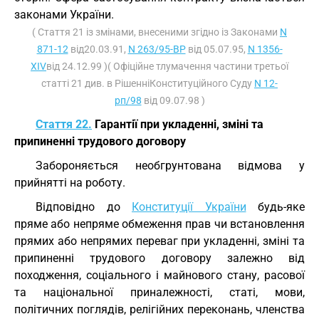
законами України.
( Стаття 21 із змінами, внесеними згідно із Законами
N
871-12
від20.03.91,
N 263/95-ВР
від 05.07.95,
N 1356-
XIV
від 24.12.99 )( Офіційне тлумачення частини третьої
статті 21 див. в РішенніКонституційного Суду
N 12-
рп/98
від 09.07.98 )
Стаття 22.
Гарантії при укладенні, зміні та
припиненні трудового договору
Забороняється необгрунтована відмова у
прийнятті на роботу.
Відповідно до
Конституції України
будь-яке
пряме або непряме обмеження прав чи встановлення
прямих або непрямих переваг при укладенні, зміні та
припиненні трудового договору залежно від
походження, соціального і майнового стану, расової
та національної приналежності, статі, мови,
політичних поглядів, релігійних переконань, членства