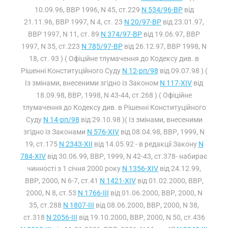
10.09.96, ВВР 1996, N 45, ст.229
N 534/96-ВР
від
21.11.96, ВВР 1997, N 4, ст. 23
N 20/97-ВР
від 23.01.97,
ВВР 1997, N 11, ст. 89
N 374/97-ВР
від 19.06.97, ВВР
1997, N 35, ст.223
N 785/97-ВР
від 26.12.97, ВВР 1998, N
18, ст. 93 ) ( Офіційне тлумачення до Кодексу див. в
Рішенні Конституційного Суду
N 12-рп/98
від 09.07.98 ) (
Із змінами, внесеними згідно із Законом
N 117-XIV
від
18.09.98, ВВР, 1998, N 43-44, ст.268 ) ( Офіційне
тлумачення до Кодексу див. в Рішенні Конституційного
Суду
N 14-рп/98
від 29.10.98 )( Із змінами, внесеними
згідно із Законами
N 576-XIV
від 08.04.98, ВВР, 1999, N
19, ст.175
N 2343-XII
від 14.05.92 - в редакції Закону
N
784-XIV
від 30.06.99, ВВР, 1999, N 42-43, ст.378- набирає
чинності з 1 січня 2000 року
N 1356-XIV
від 24.12.99,
ВВР, 2000, N 6-7, ст.41
N 1421-XIV
від 01.02.2000, ВВР,
2000, N 8, ст.53
N 1766-III
від 01.06.2000, ВВР, 2000, N
35, ст.288
N 1807-III
від 08.06.2000, ВВР, 2000, N 38,
ст.318
N 2056-III
від 19.10.2000, ВВР, 2000, N 50, ст.436