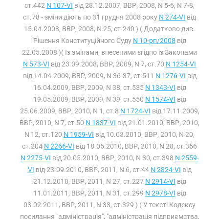
ст.442
N 107-VI
від 28.12.2007, ВВР, 2008, N 5-6, N 7-8,
ст.78 - зміни діють по 31 грудня 2008 року
N 274-VI
від
15.04.2008, ВВР, 2008, N 25, ст.240 ) ( Додатково див.
Рішення Конституційного Суду
N 10-рп/2008
від
22.05.2008 )( Із змінами, внесеними згідно із Законами
N 573-VI
від 23.09.2008, ВВР, 2009, N 7, ст.70
N 1254-VI
від 14.04.2009, ВВР, 2009, N 36-37, ст.511
N 1276-VI
від
16.04.2009, ВВР, 2009, N 38, ст.535
N 1343-VI
від
19.05.2009, ВВР, 2009, N 39, ст.550
N 1574-VI
від
25.06.2009, ВВР, 2010, N 1, ст.8
N 1724-VI
від 17.11.2009,
ВВР, 2010, N 7, ст.50
N 1837-VI
від 21.01.2010, ВВР, 2010,
N 12, ст.120
N 1959-VI
від 10.03.2010, ВВР, 2010, N 20,
ст.204
N 2266-VI
від 18.05.2010, ВВР, 2010, N 28, ст.356
N 2275-VI
від 20.05.2010, ВВР, 2010, N 30, ст.398
N 2559-
VI
від 23.09.2010, ВВР, 2011, N 6, ст.44
N 2824-VI
від
21.12.2010, ВВР, 2011, N 27, ст.227
N 2914-VI
від
11.01.2011, ВВР, 2011, N 31, ст.299
N 2978-VI
від
03.02.2011, ВВР, 2011, N 33, ст.329 ) ( У тексті Кодексу
посилання "адміністрація", "адміністрація підприємства,