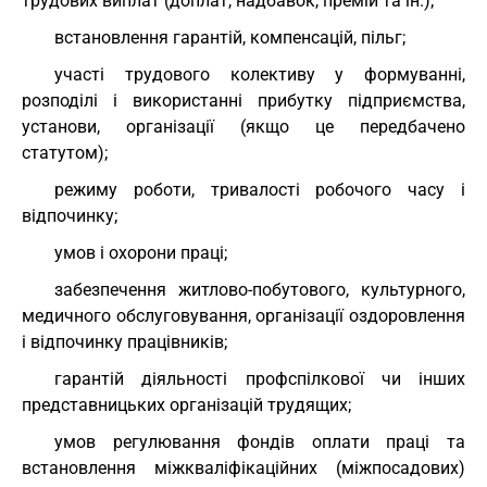
трудових виплат (доплат, надбавок, премій та ін.);
встановлення гарантій, компенсацій, пільг;
участі трудового колективу у формуванні,
розподілі і використанні прибутку підприємства,
установи, організації (якщо це передбачено
статутом);
режиму роботи, тривалості робочого часу і
відпочинку;
умов і охорони праці;
забезпечення житлово-побутового, культурного,
медичного обслуговування, організації оздоровлення
і відпочинку працівників;
гарантій діяльності профспілкової чи інших
представницьких організацій трудящих;
умов регулювання фондів оплати праці та
встановлення міжкваліфікаційних (міжпосадових)