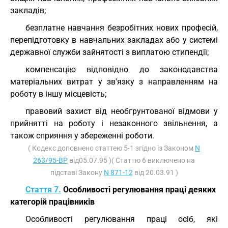
закладів;
безплатне навчання безробітних нових професій,
перепідготовку в навчальних закладах або у системі
державної служби зайнятості з виплатою стипендії;
компенсацію відповідно до законодавства
матеріальних витрат у зв'язку з направленням на
роботу в іншу місцевість;
правовий захист від необгрунтованої відмови у
прийнятті на роботу і незаконного звільнення, а
також сприяння у збереженні роботи.
( Кодекс доповнено статтею 5-1 згідно із Законом
N
263/95-ВР
від05.07.95 )( Статтю 6 виключено на
підставі Закону
N 871-12
від 20.03.91 )
Стаття 7.
Особливості регулювання праці деяких
категорій працівників
Особливості регулювання праці осіб, які