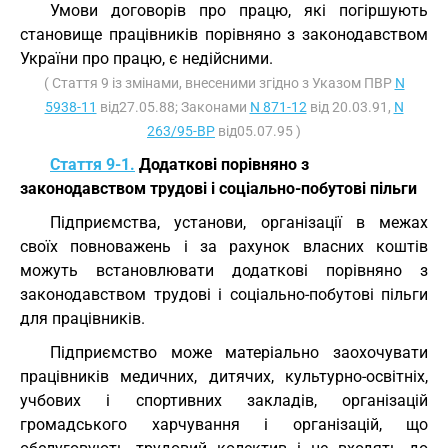
Умови договорів про працю, які погіршують
становище працівників порівняно з законодавством
України про працю, є недійсними.
( Стаття 9 із змінами, внесеними згідно з Указом ПВР
N
5938-11
від27.05.88; Законами
N 871-12
від 20.03.91,
N
263/95-ВР
від05.07.95 )
Стаття 9-1.
Додаткові порівняно з
законодавством трудові і соціально-побутові пільги
Підприємства, установи, організації в межах
своїх повноважень і за рахунок власних коштів
можуть встановлювати додаткові порівняно з
законодавством трудові і соціально-побутові пільги
для працівників.
Підприємство може матеріально заохочувати
працівників медичних, дитячих, культурно-освітніх,
учбових і спортивних закладів, організацій
громадського харчування і організацій, що