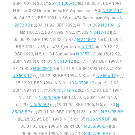
ВВР 1991, N 23, ст.267
N 1205-12
від 18.06.91, ВВР 1991,
N 30, ст.382 Постановою ВР Української РСР
N 1292-12
від 04.07.91, ВВР 1991, N 36, ст.474 Законами України
N
2032-12
від 04.01.92, ВВР 1992, N 17, ст.209
N 2134-12
від 18.02.92, ВВР 1992, N 22, ст.302
N 2417-12
від
05.06.92, ВВР 1992, N 33, ст.477
N 2418-12
від 05.06.92,
ВВР 1992, N 33, ст.478 Декретом
N 7-92
від 09.12.92,
ВВР 1993, N 5, ст. 34 Законами
N 2857-12
від 15.12.92,
ВВР 1993, N 6, ст. 35
N 3610-12
від 17.11.93, ВВР 1993, N
47, ст.435
N 3632-12
від 19.11.93, ВВР 1993, N 49, ст.461
N 3693-12
від 15.12.93, ВВР 1994, N 3, ст. 9
N 3694-12
від
15.12.93, ВВР 1994, N 3, ст. 10
N 3706-12
від 16.12.93,
ВВР 1993, N 51, ст.478
N 3719-12
від 16.12.93, ВВР 1994,
N 3, ст. 16
N 92/94-ВР
від 12.07.94, ВВР 1994, N 33,
ст.297
N 6/95-ВР
від 19.01.95, ВВР 1995, N 5, ст. 30
N
35/95-ВР
від 27.01.95, ВВР 1995, N 28, ст.201
N 75/95-ВР
від 28.02.95, ВВР 1995, N 13, ст. 85
N 263/95-ВР
від
05.07.95, ВВР 1995, N 28, ст.204
N 256/96-ВР
від
28.06.96, ВВР 1996, N 30, ст.143
N 357/96-ВР
від