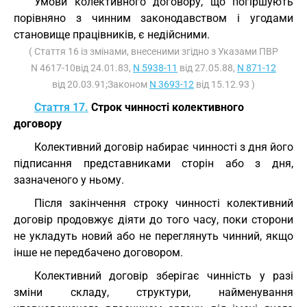
Умови колективного договору, що погіршують
порівняно з чинним законодавством і угодами
становище працівників, є недійсними.
( Стаття 16 із змінами, внесеними згідно з Указами ПВР
N 4617-10від 24.01.83,
N 5938-11
від 27.05.88,
N 871-12
від 20.03.91;Законом
N 3693-12
від 15.12.93 )
Стаття 17.
Строк чинності колективного
договору
Колективний договір набирає чинності з дня його
підписання представниками сторін або з дня,
зазначеного у ньому.
Після закінчення строку чинності колективний
договір продовжує діяти до того часу, поки сторони
не укладуть новий або не переглянуть чинний, якщо
інше не передбачено договором.
Колективний договір зберігає чинність у разі
зміни складу, структури, найменування