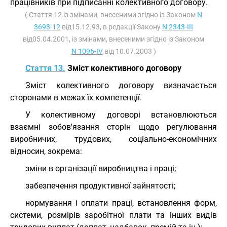
працівників при підписанні колективного договору.
( Стаття 12 із змінами, внесеними згідно із Законом
N
3693-12
від15.12.93, в редакції Закону
N 2343-III
від05.04.2001, із змінами, внесеними згідно із Законом
N 1096-IV
від 10.07.2003 )
Стаття 13.
Зміст колективного договору
Зміст колективного договору визначається
сторонами в межах їх компетенції.
У колективному договорі встановлюються
взаємні зобов'язання сторін щодо регулювання
виробничих, трудових, соціально-економічних
відносин, зокрема:
зміни в організації виробництва і праці;
забезпечення продуктивної зайнятості;
нормування і оплати праці, встановлення форм,
системи, розмірів заробітної плати та інших видів