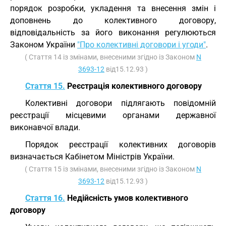
порядок розробки, укладення та внесення змін і
доповнень до колективного договору,
відповідальність за його виконання регулюються
Законом України
"Про колективні договори і угоди"
.
( Стаття 14 із змінами, внесеними згідно із Законом
N
3693-12
від15.12.93 )
Стаття 15.
Реєстрація колективного договору
Колективні договори підлягають повідомній
реєстрації місцевими органами державної
виконавчої влади.
Порядок реєстрації колективних договорів
визначається Кабінетом Міністрів України.
( Стаття 15 із змінами, внесеними згідно із Законом
N
3693-12
від15.12.93 )
Стаття 16.
Недійсність умов колективного
договору