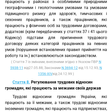
працюють у районах з особливими природними
географічними і геологічними умовами та умовами
підвищеного ризику для здоров'я, тимчасових і
сезонних працівників, а також працівників, які
працюють у фізичних осіб за трудовими договорами,
додаткові (крім передбачених у статтях 37 і 41 цього
Кодексу) підстави для припинення трудового
договору деяких категорій працівників за певних
умов (порушення встановлених правил прийняття на
роботу та ін.) встановлюються законодавством.
( Стаття 7 із змінами, внесеними згідно з Указом ПВР
N
5938-11
від27.05.88; Законами
N 3694-12
від 15.12.93,
N
1356-XIV
від 24.12.99 )
Стаття 8.
Регулювання трудових відносин
громадян, які працюють за межами своїх держав
Трудові відносини громадян України, які
працюють за її межами, а також трудові відносини
іноземних громадян, які працюють на підприємствах,