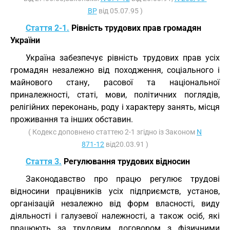
ВР
від 05.07.95 )
Стаття 2-1.
Рівність трудових прав громадян
України
Україна забезпечує рівність трудових прав усіх
громадян незалежно від походження, соціального і
майнового стану, расової та національної
приналежності, статі, мови, політичних поглядів,
релігійних переконань, роду і характеру занять, місця
проживання та інших обставин.
( Кодекс доповнено статтею 2-1 згідно із Законом
N
871-12
від20.03.91 )
Стаття 3.
Регулювання трудових відносин
Законодавство про працю регулює трудові
відносини працівників усіх підприємств, установ,
організацій незалежно від форм власності, виду
діяльності і галузевої належності, а також осіб, які
працюють за трудовим договором з фізичними