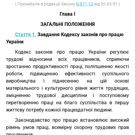
( Преамбула в редакції Закону
N 871-12
від 20.03.91 )
Глава I
ЗАГАЛЬНІ ПОЛОЖЕННЯ
Стаття 1.
Завдання Кодексу законів про працю
України
Кодекс законів про працю України регулює
трудові відносини всіх працівників, сприяючи
зростанню продуктивності праці, поліпшенню якості
роботи, підвищенню ефективності суспільного
виробництва і піднесенню на цій основі
матеріального і культурного рівня життя трудящих,
зміцненню трудової дисципліни і поступовому
перетворенню праці на благо суспільства в першу
життєву потребу кожної працездатної людини.
Законодавство про працю встановлює високий
рівень умов праці, всемірну охорону трудових прав
працівників.