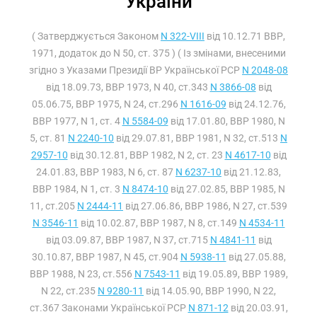
України
( Затверджується Законом
N 322-VIII
від 10.12.71 ВВР,
1971, додаток до N 50, ст. 375 ) ( Із змінами, внесеними
згідно з Указами Президії ВР Української РСР
N 2048-08
від 18.09.73, ВВР 1973, N 40, ст.343
N 3866-08
від
05.06.75, ВВР 1975, N 24, ст.296
N 1616-09
від 24.12.76,
ВВР 1977, N 1, ст. 4
N 5584-09
від 17.01.80, ВВР 1980, N
5, ст. 81
N 2240-10
від 29.07.81, ВВР 1981, N 32, ст.513
N
2957-10
від 30.12.81, ВВР 1982, N 2, ст. 23
N 4617-10
від
24.01.83, ВВР 1983, N 6, ст. 87
N 6237-10
від 21.12.83,
ВВР 1984, N 1, ст. 3
N 8474-10
від 27.02.85, ВВР 1985, N
11, ст.205
N 2444-11
від 27.06.86, ВВР 1986, N 27, ст.539
N 3546-11
від 10.02.87, ВВР 1987, N 8, ст.149
N 4534-11
від 03.09.87, ВВР 1987, N 37, ст.715
N 4841-11
від
30.10.87, ВВР 1987, N 45, ст.904
N 5938-11
від 27.05.88,
ВВР 1988, N 23, ст.556
N 7543-11
від 19.05.89, ВВР 1989,
N 22, ст.235
N 9280-11
від 14.05.90, ВВР 1990, N 22,
ст.367 Законами Української РСР
N 871-12
від 20.03.91,