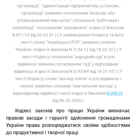
організації", "адміністрація підприємства, установи,
організації" замінено посиланням "власник або
уповноважений ним орган", посилання "робітники і
службовці" - посиланням "працівники" згідно із Законом
N 871-12 від 20.03.91 ) ( У найменуванні Кодексу та його
тексті слова "Української РСР" замінено словом
"України" згідно із Законом N 2134-12 від 18.02.92 ) ( У
тексті Кодексу посилання "народний суд" в усіх
відмінках замінено посиланням "суд" у відповідних
відмінках згідно із Законом N 6/95-ВР від 19.01.95 ) ( У
тексті Кодексу слова "заклад освіти" в усіх відмінках і
числах замінено словами "навчальний заклад" у
відповідному відмінку і числі згідно із Законом
N 490-IV
від 06.02.2003 )
Кодекс законів про працю України визначає
правові засади і гарантії здійснення громадянами
України права розпоряджатися своїми здібностями
до продуктивної і творчої праці.