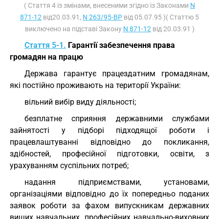
( Стаття 4 із змінами, внесеними згідно із Законами
N
871-12
від20.03.91,
N 263/95-ВР
від 05.07.95 )( Статтю 5
виключено на підставі Закону
N 871-12
від 20.03.91 )
Стаття 5-1.
Гарантії забезпечення права
громадян на працю
Держава гарантує працездатним громадянам,
які постійно проживають на території України:
вільний вибір виду діяльності;
безплатне сприяння державними службами
зайнятості у підборі підходящої роботи і
працевлаштуванні відповідно до покликання,
здібностей, професійної підготовки, освіти, з
урахуванням суспільних потреб;
надання підприємствами, установами,
організаціями відповідно до їх попередньо поданих
заявок роботи за фахом випускникам державних
вищих навчальних, професійних навчально-виховних