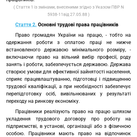
( Стаття 1 із змінами, внесеними згідно з Указом ПВР N
5938-11від 27.05.88 )
Стаття 2.
Основні трудові права працівників
Право громадян України на працю, - тобто на
одержання роботи з оплатою праці не нижче
встановленого державою мінімального розміру, -
включаючи право на вільний вибір професії, роду
занять і роботи, забезпечується державою. Держава
створює умови для ефективної зайнятості населення,
сприяє працевлаштуванню, підготовці і підвищенню
трудової кваліфікації, а при необхідності забезпечує
перепідготовку осіб, вивільнюваних у результаті
переходу на ринкову економіку.
Працівники реалізують право на працю шляхом
укладення трудового договору про роботу на
підприємстві, в установі, організації або з фізичною
особою. Працівники мають право на відпочинок