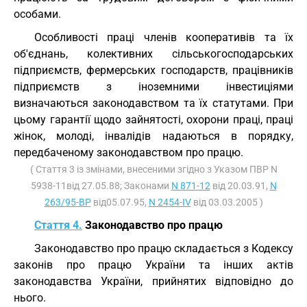
особами.
Особливості праці членів кооперативів та їх
об'єднань, колективних сільськогосподарських
підприємств, фермерських господарств, працівників
підприємств з іноземними інвестиціями
визначаються законодавством та їх статутами. При
цьому гарантії щодо зайнятості, охорони праці, праці
жінок, молоді, інвалідів надаються в порядку,
передбаченому законодавством про працю.
( Стаття 3 із змінами, внесеними згідно з Указом ПВР N
5938-11від 27.05.88; Законами
N 871-12
від 20.03.91,
N
263/95-ВР
від05.07.95,
N 2454-IV
від 03.03.2005 )
Стаття 4.
Законодавство про працю
Законодавство про працю складається з Кодексу
законів про працю України та інших актів
законодавства України, прийнятих відповідно до
нього.