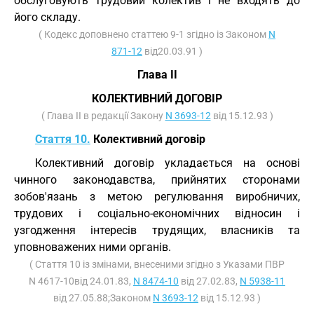
обслуговують трудовий колектив і не входять до
його складу.
( Кодекс доповнено статтею 9-1 згідно із Законом
N
871-12
від20.03.91 )
Глава II
КОЛЕКТИВНИЙ ДОГОВІР
( Глава II в редакції Закону
N 3693-12
від 15.12.93 )
Стаття 10.
Колективний договір
Колективний договір укладається на основі
чинного законодавства, прийнятих сторонами
зобов'язань з метою регулювання виробничих,
трудових і соціально-економічних відносин і
узгодження інтересів трудящих, власників та
уповноважених ними органів.
( Стаття 10 із змінами, внесеними згідно з Указами ПВР
N 4617-10від 24.01.83,
N 8474-10
від 27.02.83,
N 5938-11
від 27.05.88;Законом
N 3693-12
від 15.12.93 )