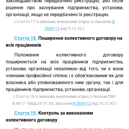
законодавством передбачено реєстрацію, або після
рішення про заснування підприємства, установи,
організації, якщо не передбачено їх реєстрацію.
( Стаття 17 із змінами, внесеними згідно із Законом
N
3693-12
від15.12.93 )
Стаття 18.
Поширення колективного договору на
всіх працівників
Положення колективного договору
поширюються на всіх працівників підприємства,
установи, організації незалежно від того, чи є вони
членами професійної спілки, і є обов'язковими як для
власника або уповноваженого ним органу, так і для
працівників підприємства, установи, організації.
( Стаття 18 із змінами, внесеними згідно з Указом ПВР
N 4617-10від 24.01.83; Законом
N 3693-12
від 15.12.93 )
Стаття 19.
Контроль за виконанням
колективного договору