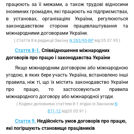
працюють за її межами, а також трудові відносини
іноземних громадян, які працюють на підприємствах,
в установах, організаціях України, регулюються
законодавством сторони працевлаштування та
міжнародними договорами України.
( Стаття 8 в редакції Закону
N 263/95-ВР
від 05.07.95 )
Стаття 8-1.
Співвідношення міжнародних
договорів про працю і законодавства України
Якщо міжнародним договором або міжнародною
угодою, в яких бере участь Україна, встановлено інші
правила, ніж ті, що їх містить законодавство України
про працю, то застосовуються правила
міжнародного договору або міжнародної угоди.
( Кодекс доповнено статтею 8-1 згідно із Законом
N
871-12
від20.03.91 )
Стаття 9.
Недійсність умов договорів про працю,
які погіршують становище працівників