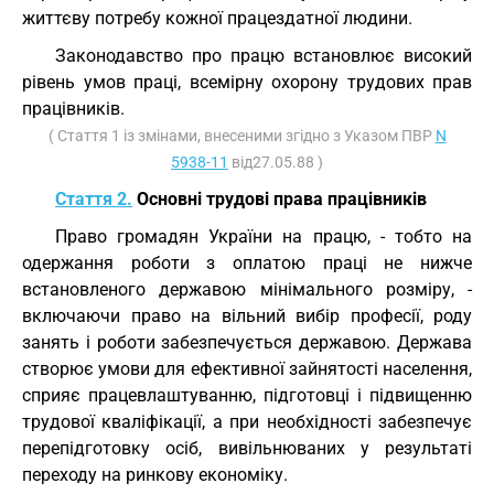
життєву потребу кожної працездатної людини.
Законодавство про працю встановлює високий
рівень умов праці, всемірну охорону трудових прав
працівників.
( Стаття 1 із змінами, внесеними згідно з Указом ПВР
N
5938-11
від27.05.88 )
Стаття 2.
Основні трудові права працівників
Право громадян України на працю, - тобто на
одержання роботи з оплатою праці не нижче
встановленого державою мінімального розміру, -
включаючи право на вільний вибір професії, роду
занять і роботи забезпечується державою. Держава
створює умови для ефективної зайнятості населення,
сприяє працевлаштуванню, підготовці і підвищенню
трудової кваліфікації, а при необхідності забезпечує
перепідготовку осіб, вивільнюваних у результаті
переходу на ринкову економіку.