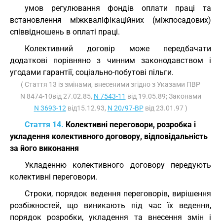
умов регулювання фондів оплати праці та
встановлення міжкваліфікаційних (міжпосадових)
співвідношень в оплаті праці.
Колективний договір може передбачати
додаткові порівняно з чинним законодавством і
угодами гарантії, соціально-побутові пільги.
( Стаття 13 із змінами, внесеними згідно з Указами ПВР
N 8474-10від 27.02.85,
N 7543-11
від 19.05.89; Законами
N 3693-12
від15.12.93,
N 20/97-ВР
від 23.01.97 )
Стаття 14.
Колективні переговори, розробка і
укладення колективного договору, відповідальність
за його виконання
Укладенню колективного договору передують
колективні переговори.
Строки, порядок ведення переговорів, вирішення
розбіжностей, що виникають під час їх ведення,
порядок розробки, укладення та внесення змін і