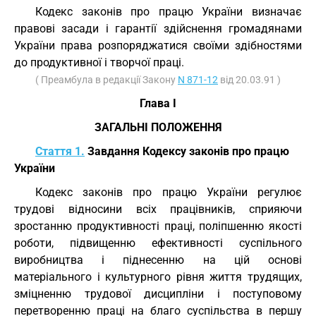
Кодекс законів про працю України визначає
правові засади і гарантії здійснення громадянами
України права розпоряджатися своїми здібностями
до продуктивної і творчої праці.
( Преамбула в редакції Закону
N 871-12
від 20.03.91 )
Глава I
ЗАГАЛЬНІ ПОЛОЖЕННЯ
Стаття 1.
Завдання Кодексу законів про працю
України
Кодекс законів про працю України регулює
трудові відносини всіх працівників, сприяючи
зростанню продуктивності праці, поліпшенню якості
роботи, підвищенню ефективності суспільного
виробництва і піднесенню на цій основі
матеріального і культурного рівня життя трудящих,
зміцненню трудової дисципліни і поступовому
перетворенню праці на благо суспільства в першу