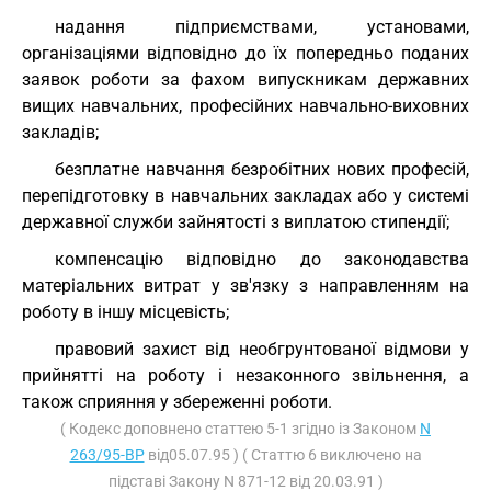
надання підприємствами, установами,
організаціями відповідно до їх попередньо поданих
заявок роботи за фахом випускникам державних
вищих навчальних, професійних навчально-виховних
закладів;
безплатне навчання безробітних нових професій,
перепідготовку в навчальних закладах або у системі
державної служби зайнятості з виплатою стипендії;
компенсацію відповідно до законодавства
матеріальних витрат у зв'язку з направленням на
роботу в іншу місцевість;
правовий захист від необгрунтованої відмови у
прийнятті на роботу і незаконного звільнення, а
також сприяння у збереженні роботи.
( Кодекс доповнено статтею 5-1 згідно із Законом
N
263/95-ВР
від05.07.95 ) ( Статтю 6 виключено на
підставі Закону N 871-12 від 20.03.91 )