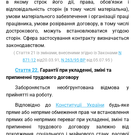
в якому строк його дії, права, обов'язки і
відповідальність сторін (в тому числі матеріальна),
умови матеріального забезпечення і організації праці
працівника, умови розірвання договору, в тому числі
дострокового, можуть встановлюватися угодою
сторін. Сфера застосування контракту визначається
законодавством.
( Стаття 21 із змінами, внесеними згідно із Законами
N
871-12
від20.03.91,
N 263/95-ВР
від 05.07.95 )
Стаття 22.
Гарантії при укладенні, зміні та
припиненні трудового договору
Забороняється необгрунтована відмова у
прийнятті на роботу.
Відповідно до
Конституції України
будь-яке
пряме або непряме обмеження прав чи встановлення
прямих або непрямих переваг при укладенні, зміні та
припиненні трудового договору залежно від
походження, соціального і майнового стану, расової