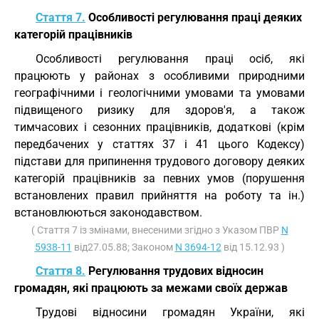
Стаття 7.
Особливості регулювання праці деяких
категорій працівників
Особливості регулювання праці осіб, які
працюють у районах з особливими природними
географічними і геологічними умовами та умовами
підвищеного ризику для здоров'я, а також
тимчасових і сезонних працівників, додаткові (крім
передбачених у статтях 37 і 41 цього Кодексу)
підстави для припинення трудового договору деяких
категорій працівників за певних умов (порушення
встановлених правил прийняття на роботу та ін.)
встановлюються законодавством.
( Стаття 7 із змінами, внесеними згідно з Указом ПВР
N
5938-11
від27.05.88; Законом
N 3694-12
від 15.12.93 )
Стаття 8.
Регулювання трудових відносин
громадян, які працюють за межами своїх держав
Трудові відносини громадян України, які