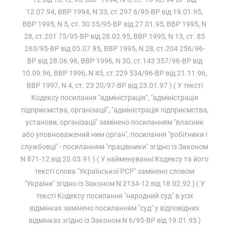
12.07.94, ВВР 1994, N 33, ст.297 6/95-ВР від 19.01.95,
ВВР 1995, N 5, ст. 30 35/95-ВР від 27.01.95, ВВР 1995, N
28, ст.201 75/95-ВР від 28.02.95, ВВР 1995, N 13, ст. 85
263/95-ВР від 05.07.95, ВВР 1995, N 28, ст.204 256/96-
ВР від 28.06.96, ВВР 1996, N 30, ст.143 357/96-ВР від
10.09.96, ВВР 1996, N 45, ст.229 534/96-ВР від 21.11.96,
ВВР 1997, N 4, ст. 23 20/97-ВР від 23.01.97 ) ( У тексті
Кодексу посилання "адміністрація", "адміністрація
підприємства, організації", "адміністрація підприємства,
установи, організації" замінено посиланням "власник
або уповноважений ним орган", посилання "робітники і
службовці" - посиланням "працівники" згідно із Законом
N 871-12 від 20.03.91 ) ( У найменуванні Кодексу та його
тексті слова "Української РСР" замінено словом
"України" згідно із Законом N 2134-12 від 18.02.92 ) ( У
тексті Кодексу посилання "народний суд" в усіх
відмінках замінено посиланням "суд" у відповідних
відмінках згідно із Законом N 6/95-ВР від 19.01.95 )