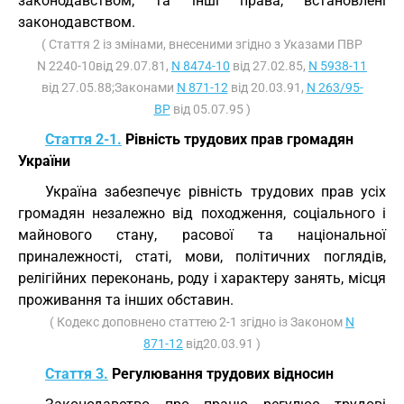
законодавством, та інші права, встановлені
законодавством.
( Стаття 2 із змінами, внесеними згідно з Указами ПВР
N 2240-10від 29.07.81,
N 8474-10
від 27.02.85,
N 5938-11
від 27.05.88;Законами
N 871-12
від 20.03.91,
N 263/95-
ВР
від 05.07.95 )
Стаття 2-1.
Рівність трудових прав громадян
України
Україна забезпечує рівність трудових прав усіх
громадян незалежно від походження, соціального і
майнового стану, расової та національної
приналежності, статі, мови, політичних поглядів,
релігійних переконань, роду і характеру занять, місця
проживання та інших обставин.
( Кодекс доповнено статтею 2-1 згідно із Законом
N
871-12
від20.03.91 )
Стаття 3.
Регулювання трудових відносин