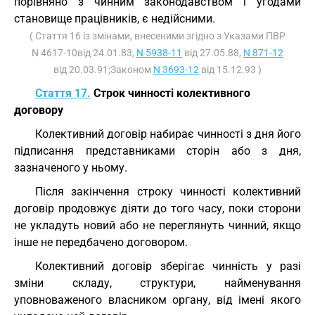
порівняно з чинним законодавством і угодами
становище працівників, є недійсними.
( Стаття 16 із змінами, внесеними згідно з Указами ПВР
N 4617-10від 24.01.83,
N 5938-11
від 27.05.88,
N 871-12
від 20.03.91;Законом
N 3693-12
від 15.12.93 )
Стаття 17.
Строк чинності колективного
договору
Колективний договір набирає чинності з дня його
підписання представниками сторін або з дня,
зазначеного у ньому.
Після закінчення строку чинності колективний
договір продовжує діяти до того часу, поки сторони
не укладуть новий або не переглянуть чинний, якщо
інше не передбачено договором.
Колективний договір зберігає чинність у разі
зміни складу, структури, найменування
уповноваженого власником органу, від імені якого