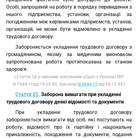
Особі, запрошеній на роботу в порядку переведення з
іншого підприємства, установи, організації за
погодженням між керівниками підприємств, установ,
організацій, не може бути відмовлено в укладенні
трудового договору.
Забороняється укладення трудового договору з
громадянином, якому за медичним висновком
запропонована робота протипоказана за станом
здоров'я.
( Стаття 24 із змінами, внесеними згідно з Указом ПВР
N 7543-11від 19.05.89; Законом
N 3694-12
від 15.12.93 )
Стаття 25.
Заборона вимагати при укладенні
трудового договору деякі відомості та документи
При укладенні трудового договору
забороняється вимагати від осіб, які поступають на
роботу, відомості про їх партійну і національну
приналежність, походження та документи, подання