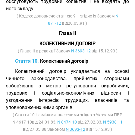
обслуговують трудовий колектив і не входять до
його складу.
( Кодекс доповнено статтею 9-1 згідно із Законом
N
871-12
від20.03.91 )
Глава II
КОЛЕКТИВНИЙ ДОГОВІР
( Глава II в редакції Закону
N 3693-12
від 15.12.93 )
Стаття 10.
Колективний договір
Колективний договір укладається на основі
чинного законодавства, прийнятих сторонами
зобов'язань з метою регулювання виробничих,
трудових і соціально-економічних відносин і
узгодження інтересів трудящих, власників та
уповноважених ними органів.
( Стаття 10 із змінами, внесеними згідно з Указами ПВР
N 4617-10від 24.01.83,
N 8474-10
від 27.02.83,
N 5938-11
від 27.05.88;Законом
N 3693-12
від 15.12.93 )