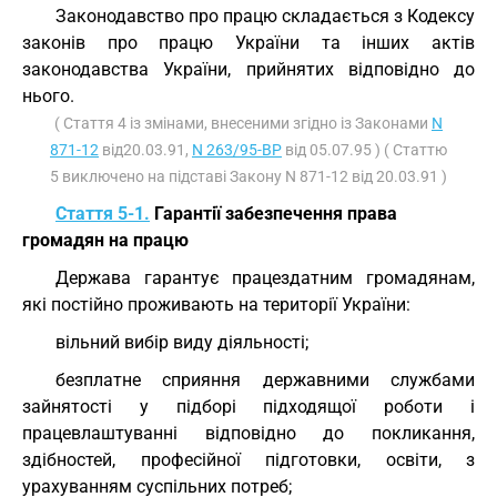
Законодавство про працю складається з Кодексу
законів про працю України та інших актів
законодавства України, прийнятих відповідно до
нього.
( Стаття 4 із змінами, внесеними згідно із Законами
N
871-12
від20.03.91,
N 263/95-ВР
від 05.07.95 ) ( Статтю
5 виключено на підставі Закону N 871-12 від 20.03.91 )
Стаття 5-1.
Гарантії забезпечення права
громадян на працю
Держава гарантує працездатним громадянам,
які постійно проживають на території України:
вільний вибір виду діяльності;
безплатне сприяння державними службами
зайнятості у підборі підходящої роботи і
працевлаштуванні відповідно до покликання,
здібностей, професійної підготовки, освіти, з
урахуванням суспільних потреб;