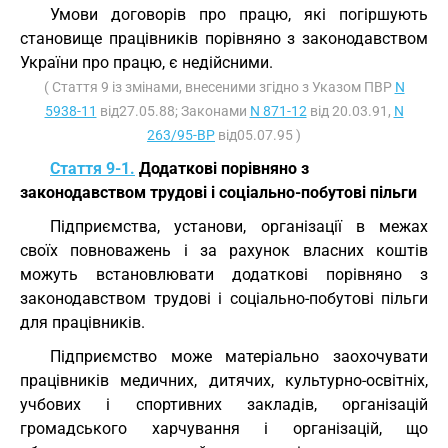
Умови договорів про працю, які погіршують
становище працівників порівняно з законодавством
України про працю, є недійсними.
( Стаття 9 із змінами, внесеними згідно з Указом ПВР
N
5938-11
від27.05.88; Законами
N 871-12
від 20.03.91,
N
263/95-ВР
від05.07.95 )
Стаття 9-1.
Додаткові порівняно з
законодавством трудові і соціально-побутові пільги
Підприємства, установи, організації в межах
своїх повноважень і за рахунок власних коштів
можуть встановлювати додаткові порівняно з
законодавством трудові і соціально-побутові пільги
для працівників.
Підприємство може матеріально заохочувати
працівників медичних, дитячих, культурно-освітніх,
учбових і спортивних закладів, організацій
громадського харчування і організацій, що