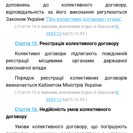
доповнень до колективного договору,
відповідальність за його виконання регулюються
Законом України
"Про колективні договори і угоди"
.
( Стаття 14 із змінами, внесеними згідно із Законом
N
3693-12
від15.12.93 )
Стаття 15.
Реєстрація колективного договору
Колективні договори підлягають повідомній
реєстрації місцевими органами державної
виконавчої влади.
Порядок реєстрації колективних договорів
визначається Кабінетом Міністрів України.
( Стаття 15 із змінами, внесеними згідно із Законом
N
3693-12
від15.12.93 )
Стаття 16.
Недійсність умов колективного
договору
Умови колективного договору, що погіршують