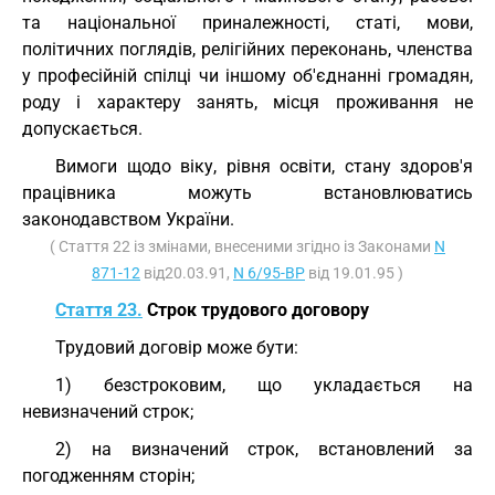
та національної приналежності, статі, мови,
політичних поглядів, релігійних переконань, членства
у професійній спілці чи іншому об'єднанні громадян,
роду і характеру занять, місця проживання не
допускається.
Вимоги щодо віку, рівня освіти, стану здоров'я
працівника можуть встановлюватись
законодавством України.
( Стаття 22 із змінами, внесеними згідно із Законами
N
871-12
від20.03.91,
N 6/95-ВР
від 19.01.95 )
Стаття 23.
Строк трудового договору
Трудовий договір може бути:
1) безстроковим, що укладається на
невизначений строк;
2) на визначений строк, встановлений за
погодженням сторін;