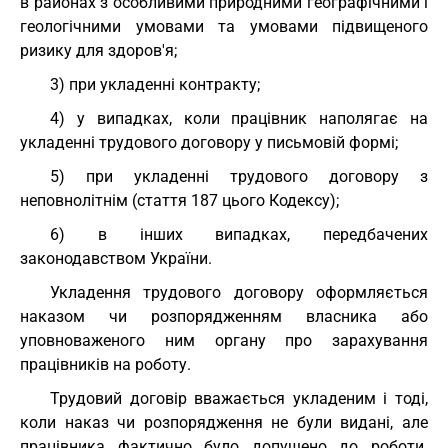
в районах з особливими природними географічними і
геологічними умовами та умовами підвищеного
ризику для здоров'я;
3) при укладенні контракту;
4) у випадках, коли працівник наполягає на
укладенні трудового договору у письмовій формі;
5) при укладенні трудового договору з
неповнолітнім (стаття 187 цього Кодексу);
6) в інших випадках, передбачених
законодавством України.
Укладення трудового договору оформляється
наказом чи розпорядженням власника або
уповноваженого ним органу про зарахування
працівників на роботу.
Трудовий договір вважається укладеним і тоді,
коли наказ чи розпорядження не були видані, але
працівника фактично було допущено до роботи.