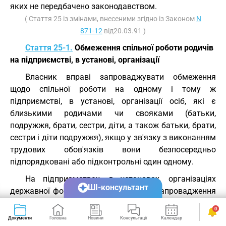
яких не передбачено законодавством.
( Стаття 25 із змінами, внесеними згідно із Законом
N
871-12
від20.03.91 )
Стаття 25-1.
Обмеження спільної роботи родичів
на підприємстві, в установі, організації
Власник вправі запроваджувати обмеження
щодо спільної роботи на одному і тому ж
підприємстві, в установі, організації осіб, які є
близькими родичами чи свояками (батьки,
подружжя, брати, сестри, діти, а також батьки, брати,
сестри і діти подружжя), якщо у зв'язку з виконанням
трудових обов'язків вони безпосередньо
підпорядковані або підконтрольні один одному.
На підприємствах, в установах, організаціях
ШІ-консультант
державної форми власності порядок запровадження
таких обмежень встановлюється законодавством.
0
( Кодекс доповнено статтею 25-1 згідно із Законом
N
Документи
Головна
Новини
Консультації
Календар
Сервіси