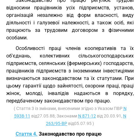
Законодавство про працю регулює трудові
відносини працівників усіх підприємств, установ,
організацій незалежно від форм власності, виду
діяльності і галузевої належності, а також осіб, які
працюють за трудовим договором з фізичними
особами.
Особливості праці членів кооперативів та їх
об'єднань, колективних сільськогосподарських
підприємств, селянських (фермерських) господарств,
працівників підприємств з іноземними інвестиціями
визначаються законодавством та їх статутами. При
цьому гарантії щодо зайнятості, охорони праці, праці
жінок, молоді, інвалідів надаються в порядку,
передбаченому законодавством про працю.
( Стаття 3 із змінами, внесеними згідно з Указом ПВР
N
5938-11
від27.05.88; Законами
N 871-12
від 20.03.91,
N
263/95-ВР
від05.07.95 )
Стаття 4.
Законодавство про працю