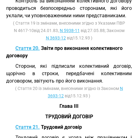
Контроль за виконанням колективного договору
проводиться безпосередньо сторонами, які його
уклали, чи уповноваженими ними представниками.
( Стаття 19 із змінами, внесеними згідно з Указами ПВР
N 4617-10від 24.01.83,
N 5938-11
від 27.05.88; Законом
N 3693-12
від15.12.93 )
Стаття 20.
Звіти про виконання колективного
договору
Сторони, які підписали колективний договір,
щорічно в строки, передбачені колективним
договором, звітують про його виконання.
( Стаття 20 із змінами, внесеними згідно із Законом
N
3693-12
від15.12.93 )
Глава III
ТРУДОВИЙ ДОГОВІР
Стаття 21.
Трудовий договір
Трудовий договір є угода між працівником і