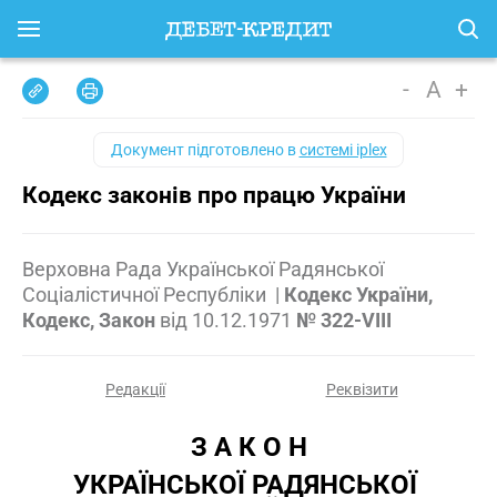
-
A
+
Документ підготовлено в
системі iplex
Кодекс законів про працю України
Верховна Рада Української Радянської
Соціалістичної Республіки
|
Кодекс України,
Кодекс, Закон
від
10.12.1971
№ 322-VIII
Редакції
Реквізити
З А К О Н
УКРАЇНСЬКОЇ РАДЯНСЬКОЇ 