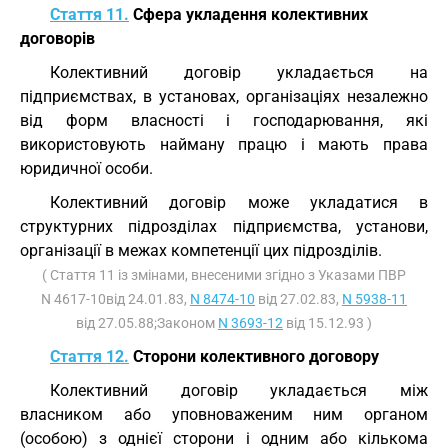
Стаття 11.
Сфера укладення колективних
договорів
Колективний договір укладається на
підприємствах, в установах, організаціях незалежно
від форм власності і господарювання, які
використовують найману працю і мають права
юридичної особи.
Колективний договір може укладатися в
структурних підрозділах підприємства, установи,
організації в межах компетенції цих підрозділів.
( Стаття 11 із змінами, внесеними згідно з Указами ПВР
N 4617-10від 24.01.83,
N 8474-10
від 27.02.83,
N 5938-11
від 27.05.88;Законом
N 3693-12
від 15.12.93 )
Стаття 12.
Сторони колективного договору
Колективний договір укладається між
власником або уповноваженим ним органом
(особою) з однієї сторони і одним або кількома