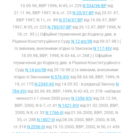
10.09.96, ВВР 1996, N 45, ст.229
N 534/96-ВР
від
21.11.96, ВВР 1997, N 4, ст. 23
N 20/97-ВР
від 23.01.97,
ВВР 1997, N 11, ст. 89
N 374/97-ВР
від 19.06.97, ВВР
1997, N 35, ст.223
N 785/97-ВР
від 26.12.97, ВВР 1998, N
18, ст. 93 ) ( Офіційне тлумачення до Кодексу див. в
Рішенні Конституційного Суду
N 12-рп/98
від 09.07.98 ) (
Із змінами, внесеними згідно із Законом
N 117-XIV
від
18.09.98, ВВР, 1998, N 43-44, ст.268 ) ( Офіційне
тлумачення до Кодексу див. в Рішенні Конституційного
Суду
N 14-рп/98
від 29.10.98 )( Із змінами, внесеними
згідно із Законами
N 576-XIV
від 08.04.98, ВВР, 1999, N
19, ст.175
N 2343-XII
від 14.05.92 - в редакції Закону
N
784-XIV
від 30.06.99, ВВР, 1999, N 42-43, ст.378- набирає
чинності з 1 січня 2000 року
N 1356-XIV
від 24.12.99,
ВВР, 2000, N 6-7, ст.41
N 1421-XIV
від 01.02.2000, ВВР,
2000, N 8, ст.53
N 1766-III
від 01.06.2000, ВВР, 2000, N
35, ст.288
N 1807-III
від 08.06.2000, ВВР, 2000, N 38,
ст.318
N 2056-III
від 19.10.2000, ВВР, 2000, N 50, ст.436