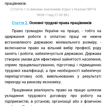
працівників.
( Стаття 1 із змінами, внесеними згідно з Указом ПВР N
5938-11від 27.05.88 )
Стаття 2.
Основні трудові права працівників
Право громадян України на працю, - тобто на
одержання роботи з оплатою праці не нижче
встановленого державою мінімального розміру, -
включаючи право на вільний вибір професії, роду
занять і роботи, забезпечується державою. Держава
створює умови для ефективної зайнятості населення,
сприяє працевлаштуванню, підготовці і підвищенню
трудової кваліфікації, а при необхідності забезпечує
перепідготовку осіб, вивільнюваних у результаті
переходу на ринкову економіку.
Працівники реалізують право на працю шляхом
укладення трудового договору про роботу на
підприємстві, в установі, організації або з фізичною