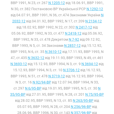
ВВР 1991, N 23, ст.267
N 1205-12
від 18.06.91, ВВР 1991,
N 30, ст.382 Постановою ВР Української РСР
N 1292-12
від 04.07.91, ВВР 1991, N 36, ст.474 Законами України
N
2032-12
від 04.01.92, ВВР 1992, N 17, ст.209
N 2134-12
від 18.02.92, ВВР 1992, N 22, ст.302
N 2417-12
від
05.06.92, ВВР 1992, N 33, ст.477
N 2418-12
від 05.06.92,
ВВР 1992, N 33, ст.478 Декретом
N 7-92
від 09.12.92,
ВВР 1993, N 5, ст. 34 Законами
N 2857-12
від 15.12.92,
ВВР 1993, N 6, ст. 35
N 3610-12
від 17.11.93, ВВР 1993, N
47, ст.435
N 3632-12
від 19.11.93, ВВР 1993, N 49, ст.461
N 3693-12
від 15.12.93, ВВР 1994, N 3, ст. 9
N 3694-12
від
15.12.93, ВВР 1994, N 3, ст. 10
N 3706-12
від 16.12.93,
ВВР 1993, N 51, ст.478
N 3719-12
від 16.12.93, ВВР 1994,
N 3, ст. 16
N 92/94-ВР
від 12.07.94, ВВР 1994, N 33,
ст.297
N 6/95-ВР
від 19.01.95, ВВР 1995, N 5, ст. 30
N
35/95-ВР
від 27.01.95, ВВР 1995, N 28, ст.201
N 75/95-ВР
від 28.02.95, ВВР 1995, N 13, ст. 85
N 263/95-ВР
від
05.07.95, ВВР 1995, N 28, ст.204
N 256/96-ВР
від
28.06.96, ВВР 1996, N 30, ст.143
N 357/96-ВР
від