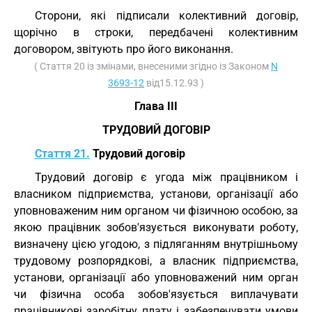
Сторони, які підписали колективний договір,
щорічно в строки, передбачені колективним
договором, звітують про його виконання.
( Стаття 20 із змінами, внесеними згідно із Законом
N
3693-12
від15.12.93 )
Глава III
ТРУДОВИЙ ДОГОВІР
Стаття 21.
Трудовий договір
Трудовий договір є угода між працівником і
власником підприємства, установи, організації або
уповноваженим ним органом чи фізичною особою, за
якою працівник зобов'язується виконувати роботу,
визначену цією угодою, з підляганням внутрішньому
трудовому розпорядкові, а власник підприємства,
установи, організації або уповноважений ним орган
чи фізична особа зобов'язується виплачувати
працівникові заробітну плату і забезпечувати умови