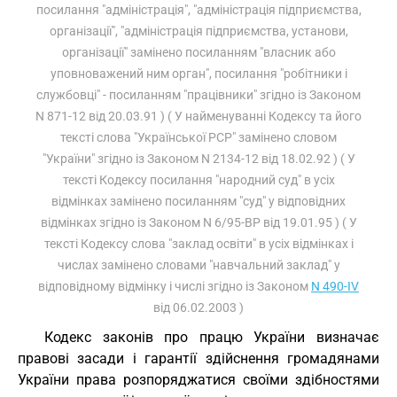
посилання "адміністрація", "адміністрація підприємства,
організації", "адміністрація підприємства, установи,
організації" замінено посиланням "власник або
уповноважений ним орган", посилання "робітники і
службовці" - посиланням "працівники" згідно із Законом
N 871-12 від 20.03.91 ) ( У найменуванні Кодексу та його
тексті слова "Української РСР" замінено словом
"України" згідно із Законом N 2134-12 від 18.02.92 ) ( У
тексті Кодексу посилання "народний суд" в усіх
відмінках замінено посиланням "суд" у відповідних
відмінках згідно із Законом N 6/95-ВР від 19.01.95 ) ( У
тексті Кодексу слова "заклад освіти" в усіх відмінках і
числах замінено словами "навчальний заклад" у
відповідному відмінку і числі згідно із Законом
N 490-IV
від 06.02.2003 )
Кодекс законів про працю України визначає
правові засади і гарантії здійснення громадянами
України права розпоряджатися своїми здібностями