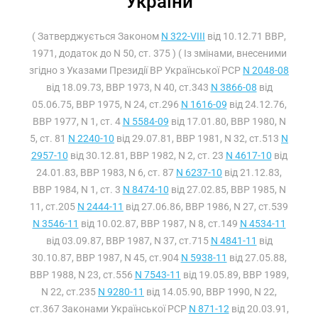
України
( Затверджується Законом
N 322-VIII
від 10.12.71 ВВР,
1971, додаток до N 50, ст. 375 ) ( Із змінами, внесеними
згідно з Указами Президії ВР Української РСР
N 2048-08
від 18.09.73, ВВР 1973, N 40, ст.343
N 3866-08
від
05.06.75, ВВР 1975, N 24, ст.296
N 1616-09
від 24.12.76,
ВВР 1977, N 1, ст. 4
N 5584-09
від 17.01.80, ВВР 1980, N
5, ст. 81
N 2240-10
від 29.07.81, ВВР 1981, N 32, ст.513
N
2957-10
від 30.12.81, ВВР 1982, N 2, ст. 23
N 4617-10
від
24.01.83, ВВР 1983, N 6, ст. 87
N 6237-10
від 21.12.83,
ВВР 1984, N 1, ст. 3
N 8474-10
від 27.02.85, ВВР 1985, N
11, ст.205
N 2444-11
від 27.06.86, ВВР 1986, N 27, ст.539
N 3546-11
від 10.02.87, ВВР 1987, N 8, ст.149
N 4534-11
від 03.09.87, ВВР 1987, N 37, ст.715
N 4841-11
від
30.10.87, ВВР 1987, N 45, ст.904
N 5938-11
від 27.05.88,
ВВР 1988, N 23, ст.556
N 7543-11
від 19.05.89, ВВР 1989,
N 22, ст.235
N 9280-11
від 14.05.90, ВВР 1990, N 22,
ст.367 Законами Української РСР
N 871-12
від 20.03.91,