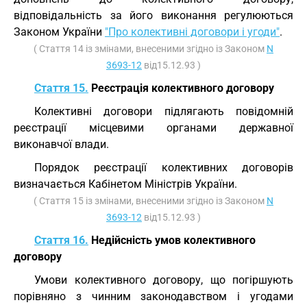
відповідальність за його виконання регулюються
Законом України
"Про колективні договори і угоди"
.
( Стаття 14 із змінами, внесеними згідно із Законом
N
3693-12
від15.12.93 )
Стаття 15.
Реєстрація колективного договору
Колективні договори підлягають повідомній
реєстрації місцевими органами державної
виконавчої влади.
Порядок реєстрації колективних договорів
визначається Кабінетом Міністрів України.
( Стаття 15 із змінами, внесеними згідно із Законом
N
3693-12
від15.12.93 )
Стаття 16.
Недійсність умов колективного
договору
Умови колективного договору, що погіршують
порівняно з чинним законодавством і угодами