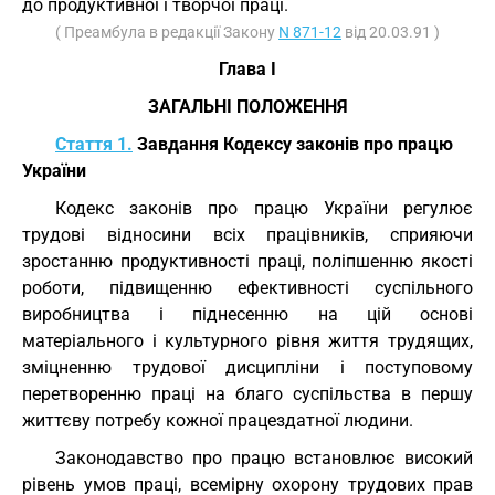
до продуктивної і творчої праці.
( Преамбула в редакції Закону
N 871-12
від 20.03.91 )
Глава I
ЗАГАЛЬНІ ПОЛОЖЕННЯ
Стаття 1.
Завдання Кодексу законів про працю
України
Кодекс законів про працю України регулює
трудові відносини всіх працівників, сприяючи
зростанню продуктивності праці, поліпшенню якості
роботи, підвищенню ефективності суспільного
виробництва і піднесенню на цій основі
матеріального і культурного рівня життя трудящих,
зміцненню трудової дисципліни і поступовому
перетворенню праці на благо суспільства в першу
життєву потребу кожної працездатної людини.
Законодавство про працю встановлює високий
рівень умов праці, всемірну охорону трудових прав