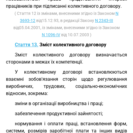
працівників при підписанні колективного договору.
( Стаття 12 із змінами, внесеними згідно із Законом
N
3693-12
від15.12.93, в редакції Закону
N 2343-III
від05.04.2001, із змінами, внесеними згідно із Законом
N 1096-IV
від 10.07.2003 )
Стаття 13.
Зміст колективного договору
Зміст колективного договору визначається
сторонами в межах їх компетенції.
У колективному договорі встановлюються
взаємні зобов'язання сторін щодо регулювання
виробничих, трудових, соціально-економічних
відносин, зокрема:
зміни в організації виробництва і праці;
забезпечення продуктивної зайнятості;
нормування і оплати праці, встановлення форм,
системи, розмірів заробітної плати та інших видів