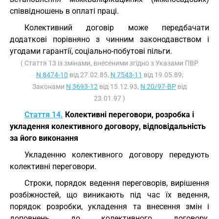
співвідношень в оплаті праці.
Колективний договір може передбачати
додаткові порівняно з чинним законодавством і
угодами гарантії, соціально-побутові пільги.
( Стаття 13 із змінами, внесеними згідно з Указами ПВР
N 8474-10
від 27.02.85,
N 7543-11
від 19.05.89;
Законами
N 3693-12
від 15.12.93,
N 20/97-ВР
від
23.01.97 )
Стаття 14.
Колективні переговори, розробка і
укладення колективного договору, відповідальність
за його виконання
Укладенню колективного договору передують
колективні переговори.
Строки, порядок ведення переговорів, вирішення
розбіжностей, що виникають під час їх ведення,
порядок розробки, укладення та внесення змін і
доповнень до колективного договору,