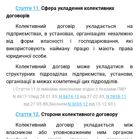
Стаття 11.
Сфера укладення колективних
договорів
Колективний договір укладається на
підприємствах, в установах, організаціях незалежно
від форм власності і господарювання, які
використовують найману працю і мають права
юридичної особи.
Колективний договір може укладатися в
структурних підрозділах підприємства, установи,
організації в межах компетенції цих підрозділів.
( Стаття 11 із змінами, внесеними згідно з Указами ПВР
N 4617-10від 24.01.83,
N 8474-10
від 27.02.83,
N 5938-11
від 27.05.88;Законом
N 3693-12
від 15.12.93 )
Стаття 12.
Сторони колективного договору
Колективний договір укладається між
власником або уповноваженим ним органом