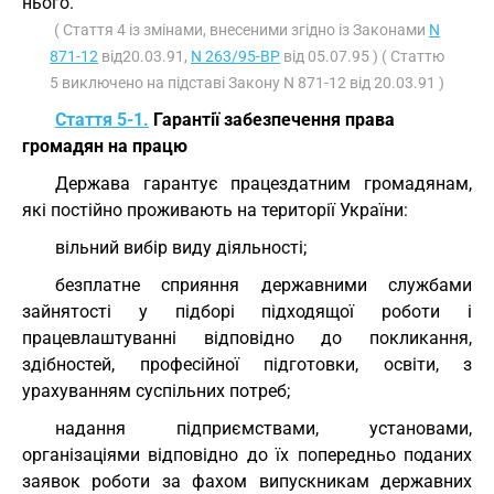
нього.
( Стаття 4 із змінами, внесеними згідно із Законами
N
871-12
від20.03.91,
N 263/95-ВР
від 05.07.95 ) ( Статтю
5 виключено на підставі Закону N 871-12 від 20.03.91 )
Стаття 5-1.
Гарантії забезпечення права
громадян на працю
Держава гарантує працездатним громадянам,
які постійно проживають на території України:
вільний вибір виду діяльності;
безплатне сприяння державними службами
зайнятості у підборі підходящої роботи і
працевлаштуванні відповідно до покликання,
здібностей, професійної підготовки, освіти, з
урахуванням суспільних потреб;
надання підприємствами, установами,
організаціями відповідно до їх попередньо поданих
заявок роботи за фахом випускникам державних