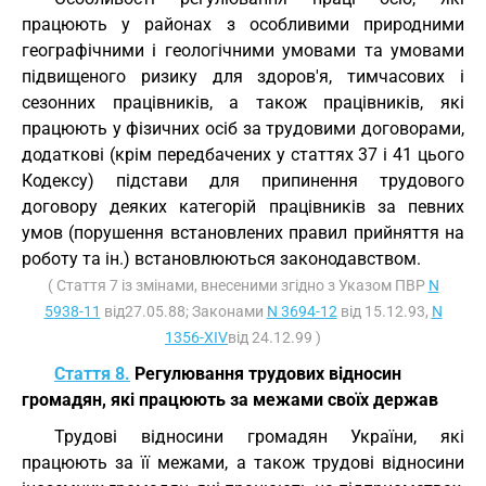
працюють у районах з особливими природними
географічними і геологічними умовами та умовами
підвищеного ризику для здоров'я, тимчасових і
сезонних працівників, а також працівників, які
працюють у фізичних осіб за трудовими договорами,
додаткові (крім передбачених у статтях 37 і 41 цього
Кодексу) підстави для припинення трудового
договору деяких категорій працівників за певних
умов (порушення встановлених правил прийняття на
роботу та ін.) встановлюються законодавством.
( Стаття 7 із змінами, внесеними згідно з Указом ПВР
N
5938-11
від27.05.88; Законами
N 3694-12
від 15.12.93,
N
1356-XIV
від 24.12.99 )
Стаття 8.
Регулювання трудових відносин
громадян, які працюють за межами своїх держав
Трудові відносини громадян України, які
працюють за її межами, а також трудові відносини