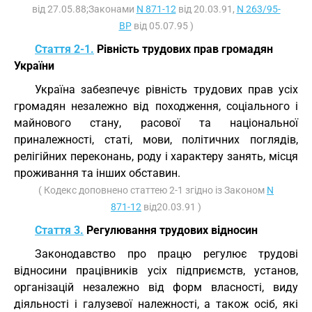
від 27.05.88;Законами
N 871-12
від 20.03.91,
N 263/95-
ВР
від 05.07.95 )
Стаття 2-1.
Рівність трудових прав громадян
України
Україна забезпечує рівність трудових прав усіх
громадян незалежно від походження, соціального і
майнового стану, расової та національної
приналежності, статі, мови, політичних поглядів,
релігійних переконань, роду і характеру занять, місця
проживання та інших обставин.
( Кодекс доповнено статтею 2-1 згідно із Законом
N
871-12
від20.03.91 )
Стаття 3.
Регулювання трудових відносин
Законодавство про працю регулює трудові
відносини працівників усіх підприємств, установ,
організацій незалежно від форм власності, виду
діяльності і галузевої належності, а також осіб, які