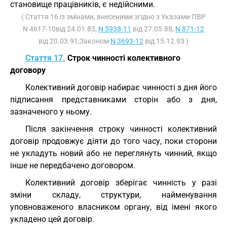
становище працівників, є недійсними.
( Стаття 16 із змінами, внесеними згідно з Указами ПВР
N 4617-10від 24.01.83,
N 5938-11
від 27.05.88,
N 871-12
від 20.03.91;Законом
N 3693-12
від 15.12.93 )
Стаття 17.
Строк чинності колективного
договору
Колективний договір набирає чинності з дня його
підписання представниками сторін або з дня,
зазначеного у ньому.
Після закінчення строку чинності колективний
договір продовжує діяти до того часу, поки сторони
не укладуть новий або не переглянуть чинний, якщо
інше не передбачено договором.
Колективний договір зберігає чинність у разі
зміни складу, структури, найменування
уповноваженого власником органу, від імені якого
укладено цей договір.