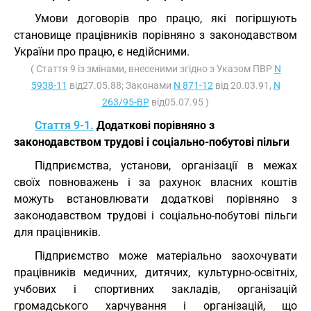
Умови договорів про працю, які погіршують
становище працівників порівняно з законодавством
України про працю, є недійсними.
( Стаття 9 із змінами, внесеними згідно з Указом ПВР
N
5938-11
від27.05.88; Законами
N 871-12
від 20.03.91,
N
263/95-ВР
від05.07.95 )
Стаття 9-1.
Додаткові порівняно з
законодавством трудові і соціально-побутові пільги
Підприємства, установи, організації в межах
своїх повноважень і за рахунок власних коштів
можуть встановлювати додаткові порівняно з
законодавством трудові і соціально-побутові пільги
для працівників.
Підприємство може матеріально заохочувати
працівників медичних, дитячих, культурно-освітніх,
учбових і спортивних закладів, організацій
громадського харчування і організацій, що