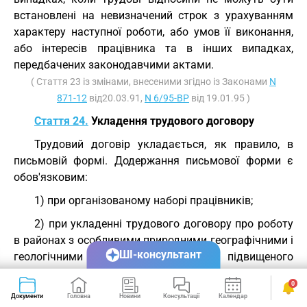
встановлені на невизначений строк з урахуванням
характеру наступної роботи, або умов її виконання,
або інтересів працівника та в інших випадках,
передбачених законодавчими актами.
( Стаття 23 із змінами, внесеними згідно із Законами
N
871-12
від20.03.91,
N 6/95-ВР
від 19.01.95 )
Стаття 24.
Укладення трудового договору
Трудовий договір укладається, як правило, в
письмовій формі. Додержання письмової форми є
обов'язковим:
1) при організованому наборі працівників;
2) при укладенні трудового договору про роботу
в районах з особливими природними географічними і
ШІ-консультант
геологічними умовами та умовами підвищеного
ризику для здоров'я;
0
3) при укладенні контракту;
Документи
Головна
Новини
Консультації
Календар
Сервіси