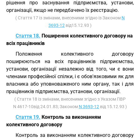
рішення про заснування підприємства, установи,
організації, якщо не передбачено їх реєстрацію.
( Стаття 17 із змінами, внесеними згідно із Законом
N
3693-12
від15.12.93 )
Стаття 18.
Поширення колективного договору на
всіх працівників
Положення колективного договору
поширюються на всіх працівників підприємства,
установи, організації незалежно від того, чи є вони
членами професійної спілки, і є обов'язковими як для
власника або уповноваженого ним органу, так і для
працівників підприємства, установи, організації.
( Стаття 18 із змінами, внесеними згідно з Указом ПВР
N 4617-10від 24.01.83; Законом
N 3693-12
від 15.12.93 )
Стаття 19.
Контроль за виконанням
колективного договору
Контроль за виконанням колективного договору