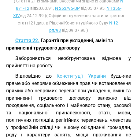
( Стаття 21 із змінами, внесеними згідно із Законами
N
871-12
від20.03.91,
N 263/95-ВР
від 05.07.95,
N 1356-
XIV
від 24.12.99 )( Офіційне тлумачення частини третьої
статті 21 див. в РішенніКонституційного Суду
N 12-
рп/98
від 09.07.98 )
Стаття 22.
Гарантії при укладенні, зміні та
припиненні трудового договору
Забороняється необгрунтована відмова у
прийнятті на роботу.
Відповідно до
Конституції України
будь-яке
пряме або непряме обмеження прав чи встановлення
прямих або непрямих переваг при укладенні, зміні та
припиненні трудового договору залежно від
походження, соціального і майнового стану, расової
та національної приналежності, статі, мови,
політичних поглядів, релігійних переконань, членства
у професійній спілці чи іншому об'єднанні громадян,
роду і характеру занять, місця проживання не