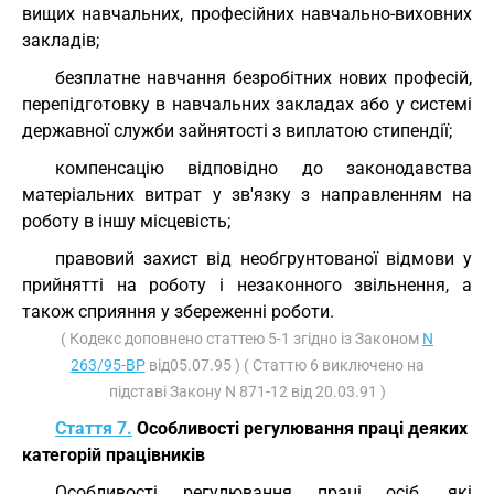
вищих навчальних, професійних навчально-виховних
закладів;
безплатне навчання безробітних нових професій,
перепідготовку в навчальних закладах або у системі
державної служби зайнятості з виплатою стипендії;
компенсацію відповідно до законодавства
матеріальних витрат у зв'язку з направленням на
роботу в іншу місцевість;
правовий захист від необгрунтованої відмови у
прийнятті на роботу і незаконного звільнення, а
також сприяння у збереженні роботи.
( Кодекс доповнено статтею 5-1 згідно із Законом
N
263/95-ВР
від05.07.95 ) ( Статтю 6 виключено на
підставі Закону N 871-12 від 20.03.91 )
Стаття 7.
Особливості регулювання праці деяких
категорій працівників
Особливості регулювання праці осіб, які