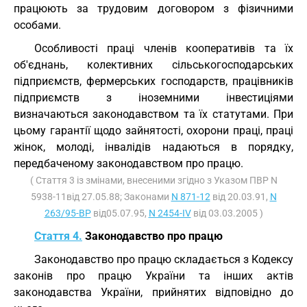
працюють за трудовим договором з фізичними
особами.
Особливості праці членів кооперативів та їх
об'єднань, колективних сільськогосподарських
підприємств, фермерських господарств, працівників
підприємств з іноземними інвестиціями
визначаються законодавством та їх статутами. При
цьому гарантії щодо зайнятості, охорони праці, праці
жінок, молоді, інвалідів надаються в порядку,
передбаченому законодавством про працю.
( Стаття 3 із змінами, внесеними згідно з Указом ПВР N
5938-11від 27.05.88; Законами
N 871-12
від 20.03.91,
N
263/95-ВР
від05.07.95,
N 2454-IV
від 03.03.2005 )
Стаття 4.
Законодавство про працю
Законодавство про працю складається з Кодексу
законів про працю України та інших актів
законодавства України, прийнятих відповідно до