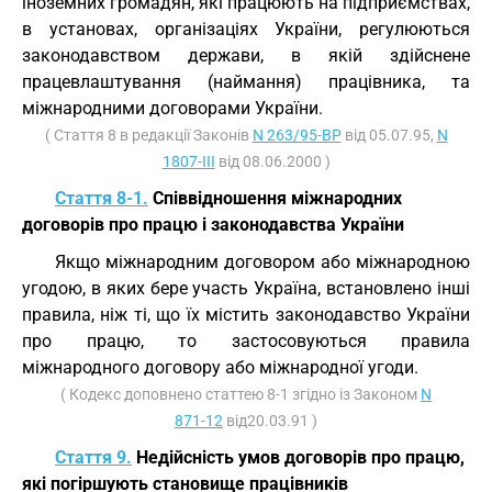
іноземних громадян, які працюють на підприємствах,
в установах, організаціях України, регулюються
законодавством держави, в якій здійснене
працевлаштування (наймання) працівника, та
міжнародними договорами України.
( Стаття 8 в редакції Законів
N 263/95-ВР
від 05.07.95,
N
1807-III
від 08.06.2000 )
Стаття 8-1.
Співвідношення міжнародних
договорів про працю і законодавства України
Якщо міжнародним договором або міжнародною
угодою, в яких бере участь Україна, встановлено інші
правила, ніж ті, що їх містить законодавство України
про працю, то застосовуються правила
міжнародного договору або міжнародної угоди.
( Кодекс доповнено статтею 8-1 згідно із Законом
N
871-12
від20.03.91 )
Стаття 9.
Недійсність умов договорів про працю,
які погіршують становище працівників