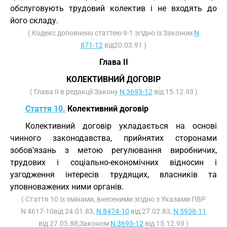
обслуговують трудовий колектив і не входять до
його складу.
( Кодекс доповнено статтею 9-1 згідно із Законом
N
871-12
від20.03.91 )
Глава II
КОЛЕКТИВНИЙ ДОГОВІР
( Глава II в редакції Закону
N 3693-12
від 15.12.93 )
Стаття 10.
Колективний договір
Колективний договір укладається на основі
чинного законодавства, прийнятих сторонами
зобов'язань з метою регулювання виробничих,
трудових і соціально-економічних відносин і
узгодження інтересів трудящих, власників та
уповноважених ними органів.
( Стаття 10 із змінами, внесеними згідно з Указами ПВР
N 4617-10від 24.01.83,
N 8474-10
від 27.02.83,
N 5938-11
від 27.05.88;Законом
N 3693-12
від 15.12.93 )