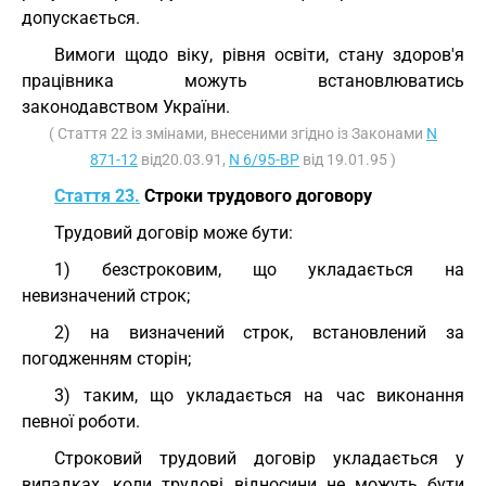
допускається.
Вимоги щодо віку, рівня освіти, стану здоров'я
працівника можуть встановлюватись
законодавством України.
( Стаття 22 із змінами, внесеними згідно із Законами
N
871-12
від20.03.91,
N 6/95-ВР
від 19.01.95 )
Стаття 23.
Строки трудового договору
Трудовий договір може бути:
1) безстроковим, що укладається на
невизначений строк;
2) на визначений строк, встановлений за
погодженням сторін;
3) таким, що укладається на час виконання
певної роботи.
Строковий трудовий договір укладається у
випадках, коли трудові відносини не можуть бути