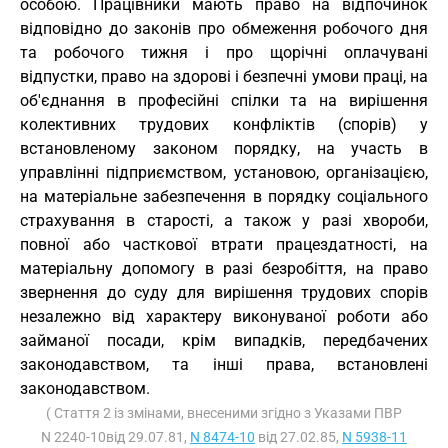
особою. Працівники мають право на відпочинок
відповідно до законів про обмеження робочого дня
та робочого тижня і про щорічні оплачувані
відпустки, право на здорові і безпечні умови праці, на
об'єднання в професійні спілки та на вирішення
колективних трудових конфліктів (спорів) у
встановленому законом порядку, на участь в
управлінні підприємством, установою, організацією,
на матеріальне забезпечення в порядку соціального
страхування в старості, а також у разі хвороби,
повної або часткової втрати працездатності, на
матеріальну допомогу в разі безробіття, на право
звернення до суду для вирішення трудових спорів
незалежно від характеру виконуваної роботи або
займаної посади, крім випадків, передбачених
законодавством, та інші права, встановлені
законодавством.
( Стаття 2 із змінами, внесеними згідно з Указами ПВР
N 2240-10від 29.07.81,
N 8474-10
від 27.02.85,
N 5938-11