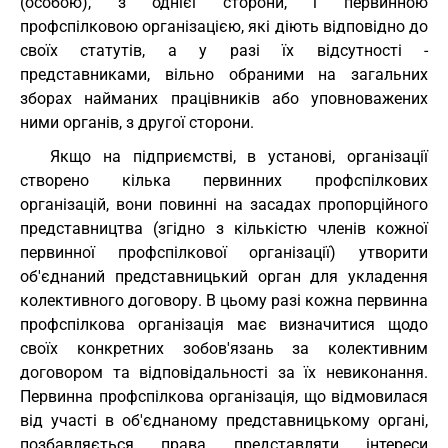
(особою), з однієї сторони, і первинною
профспілковою організацією, які діють відповідно до
своїх статутів, а у разі їх відсутності -
представниками, вільно обраними на загальних
зборах найманих працівників або уповноважених
ними органів, з другої сторони.
Якщо на підприємстві, в установі, організації
створено кілька первинних профспілкових
організацій, вони повинні на засадах пропорційного
представництва (згідно з кількістю членів кожної
первинної профспілкової організації) утворити
об'єднаний представницький орган для укладення
колективного договору. В цьому разі кожна первинна
профспілкова організація має визначитися щодо
своїх конкретних зобов'язань за колективним
договором та відповідальності за їх невиконання.
Первинна профспілкова організація, що відмовилася
від участі в об'єднаному представницькому органі,
позбавляється права представляти інтереси