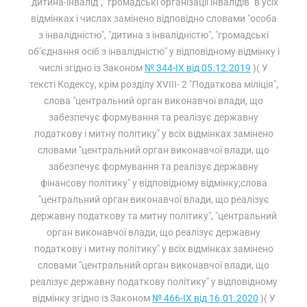
"дитина-інвалід", "громадські організації інвалідів" в усіх
відмінках і числах замінено відповідно словами "особа
з інвалідністю", "дитина з інвалідністю", "громадські
об’єднання осіб з інвалідністю" у відповідному відмінку і
числі згідно із Законом
№ 344-IX від 05.12.2019
)( У
тексті Кодексу, крім розділу XVIII- 2 "Податкова міліція",
слова "центральний орган виконавчої влади, що
забезпечує формування та реалізує державну
податкову і митну політику" у всіх відмінках замінено
словами "центральний орган виконавчої влади, що
забезпечує формування та реалізує державну
фінансову політику" у відповідному відмінку;слова
"центральний орган виконавчої влади, що реалізує
державну податкову та митну політику", "центральний
орган виконавчої влади, що реалізує державну
податкову і митну політику" у всіх відмінках замінено
словами "центральний орган виконавчої влади, що
реалізує державну податкову політику" у відповідному
відмінку згідно із Законом
№ 466-IX від 16.01.2020
)( У