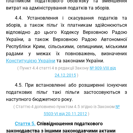
платником податкового обов'язку та зменшення
витрат на адміністрування податків та зборів.
4.4. Установлення і скасування податків та
зборів, а також пільг їх платникам здійснюються
відповідно до цього Кодексу Верховною Радою
України, а також Верховною Радою Автономної
Республіки Крим, сільськими, селищними, міськими
радами у межах їх повноважень, визначених
Конституцією України
та законами України.
( Пункт 4.4 статті 4 в редакції Закону
№ 909-VIII від
24.12.2015
)
4.5. При встановленні або розширенні існуючих
податкових пільг такі пільги застосовуються з
наступного бюджетного року.
( Статтю 4 доповнено пунктом 4.5 згідно із Законом
№
5503-VI від 20.11.2012
)
Стаття 5.
Співвідношення податкового
законодавства з іншими законодавчими актами