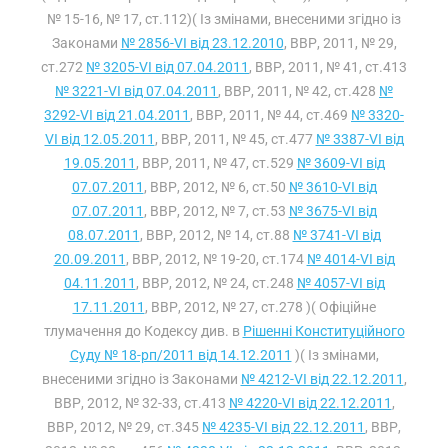
№ 15-16, № 17, ст.112)( Із змінами, внесеними згідно із
Законами
№ 2856-VI від 23.12.2010
, ВВР, 2011, № 29,
ст.272
№ 3205-VI від 07.04.2011
, ВВР, 2011, № 41, ст.413
№ 3221-VI від 07.04.2011
, ВВР, 2011, № 42, ст.428
№
3292-VI від 21.04.2011
, ВВР, 2011, № 44, ст.469
№ 3320-
VI від 12.05.2011
, ВВР, 2011, № 45, ст.477
№ 3387-VI від
19.05.2011
, ВВР, 2011, № 47, ст.529
№ 3609-VI від
07.07.2011
, ВВР, 2012, № 6, ст.50
№ 3610-VI від
07.07.2011
, ВВР, 2012, № 7, ст.53
№ 3675-VI від
08.07.2011
, ВВР, 2012, № 14, ст.88
№ 3741-VI від
20.09.2011
, ВВР, 2012, № 19-20, ст.174
№ 4014-VI від
04.11.2011
, ВВР, 2012, № 24, ст.248
№ 4057-VI від
17.11.2011
, ВВР, 2012, № 27, ст.278 )( Офіційне
тлумачення до Кодексу див. в
Рішенні Конституційного
Суду № 18-рп/2011 від 14.12.2011
)( Із змінами,
внесеними згідно із Законами
№ 4212-VI від 22.12.2011
,
ВВР, 2012, № 32-33, ст.413
№ 4220-VI від 22.12.2011
,
ВВР, 2012, № 29, ст.345
№ 4235-VI від 22.12.2011
, ВВР,