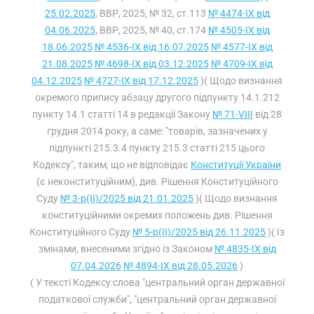
25.02.2025
, ВВР, 2025, № 32, ст.113
№ 4474-IX від
04.06.2025
, ВВР, 2025, № 40, ст.174
№ 4505-IX від
18.06.2025
№ 4536-IX від 16.07.2025
№ 4577-IX від
21.08.2025
№ 4698-IX від 03.12.2025
№ 4709-IX від
04.12.2025
№ 4727-IX від 17.12.2025
)( Щодо визнання
окремого припису абзацу другого підпункту 14.1.212
пункту 14.1 статті 14 в редакції Закону
№ 71-VIII
від 28
грудня 2014 року, а саме: "товарів, зазначених у
підпункті 215.3.4 пункту 215.3 статті 215 цього
Кодексу", таким, що не відповідає
Конституції України
(є неконституційним), див. Рішення Конституційного
Суду
№ 3-р(II)/2025 від 21.01.2025
)( Щодо визнання
конституційними окремих положень див. Рішення
Конституційного Суду
№ 5-р(II)/2025 від 26.11.2025
)( Із
змінами, внесеними згідно із Законом
№ 4835-IX від
07.04.2026
№ 4894-IX від 28.05.2026
)
( У тексті Кодексу:слова "центральний орган державної
податкової служби", "центральний орган державної