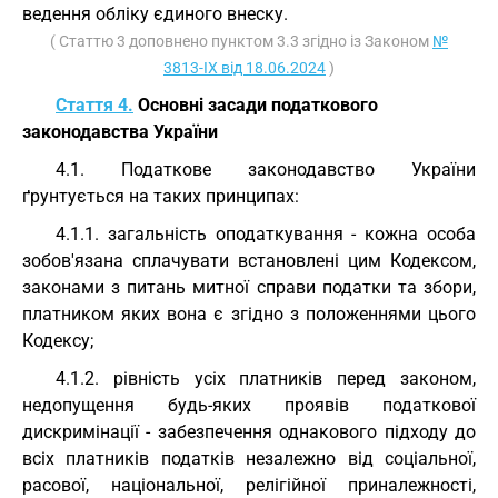
ведення обліку єдиного внеску.
( Статтю 3 доповнено пунктом 3.3 згідно із Законом
№
3813-IX від 18.06.2024
)
Стаття 4.
Основні засади податкового
законодавства України
4.1. Податкове законодавство України
ґрунтується на таких принципах:
4.1.1. загальність оподаткування - кожна особа
зобов'язана сплачувати встановлені цим Кодексом,
законами з питань митної справи податки та збори,
платником яких вона є згідно з положеннями цього
Кодексу;
4.1.2. рівність усіх платників перед законом,
недопущення будь-яких проявів податкової
дискримінації - забезпечення однакового підходу до
всіх платників податків незалежно від соціальної,
расової, національної, релігійної приналежності,