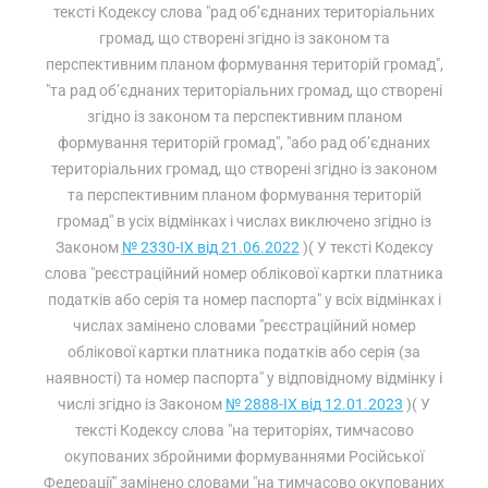
тексті Кодексу слова "рад об’єднаних територіальних
громад, що створені згідно із законом та
перспективним планом формування територій громад",
"та рад об’єднаних територіальних громад, що створені
згідно із законом та перспективним планом
формування територій громад", "або рад об’єднаних
територіальних громад, що створені згідно із законом
та перспективним планом формування територій
громад" в усіх відмінках і числах виключено згідно із
Законом
№ 2330-IX від 21.06.2022
)( У тексті Кодексу
слова "реєстраційний номер облікової картки платника
податків або серія та номер паспорта" у всіх відмінках і
числах замінено словами "реєстраційний номер
облікової картки платника податків або серія (за
наявності) та номер паспорта" у відповідному відмінку і
числі згідно із Законом
№ 2888-IX від 12.01.2023
)( У
тексті Кодексу слова "на територіях, тимчасово
окупованих збройними формуваннями Російської
Федерації" замінено словами "на тимчасово окупованих