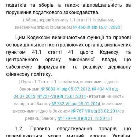
податків та зборів, а також відповідальність за
порушення податкового законодавства.
( Абзац перший пункту 1.1 статті 1 із змінами,
внесеними згідно із Законом
№ 466-IX від 16.01.2020
)
Цим Кодексом визначаються функції та правові
основи діяльності контролюючих органів, визначених
пунктом 41.1 статті 41 цього Кодексу, та
центрального органу виконавчої влади, що
забезпечує формування та реалізує державну
фінансову політику.
( Пункт 1.1 статті 1 із змінами, внесеними згідно із
Законами
№ 5083-VI від 05.07.2012
,
№ 404-VII від
04.07.2013
,
№ 721-VII від 16.01.2014
- втратив чинність
на підставі Закону
№ 732-VII від 28.01.2014
; із змінами,
внесеними згідно із Законом
№ 767-VII від 23.02.2014
; в
редакції Закону
№ 1797-VIII від 21.12.2016
)
1.2. Правила оподаткування товарів, що
переміщуються через митний кордон України,