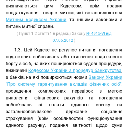
визначаються цим Кодексом, крім правил
оподаткування товарів митом, які встановлюються
Митним кодексом України
та іншими законами з
питань митної справи.
( Пункт 1.2 статті 1 в редакції Закону
№ 4915-VI від
07.06.2012
)
1.3. Цей Кодекс не регулює питання погашення
податкових зобов'язань або стягнення податкового
боргу з осіб, на яких поширюються судові процедури,
визначені
Кодексом України з процедур банкрутства
,
з банків, на які поширюються норми
Закону України
"Про систему гарантування вкладів фізичних осіб"
,
проведення комплексних перевірок з метою
виявлення фінансових рахунків та погашення
зобов'язань зі сплати єдиного внеску на
загальнообов'язкове державне соціальне
страхування (крім особливостей функціонування
єдиного рахунку, подання звітності щодо суми