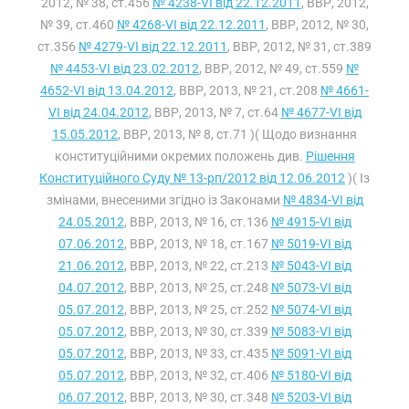
2012, № 38, ст.456
№ 4238-VI від 22.12.2011
, ВВР, 2012,
№ 39, ст.460
№ 4268-VI від 22.12.2011
, ВВР, 2012, № 30,
ст.356
№ 4279-VI від 22.12.2011
, ВВР, 2012, № 31, ст.389
№ 4453-VI від 23.02.2012
, ВВР, 2012, № 49, ст.559
№
4652-VI від 13.04.2012
, ВВР, 2013, № 21, ст.208
№ 4661-
VI від 24.04.2012
, ВВР, 2013, № 7, ст.64
№ 4677-VI від
15.05.2012
, ВВР, 2013, № 8, ст.71 )( Щодо визнання
конституційними окремих положень див.
Рішення
Конституційного Суду № 13-рп/2012 від 12.06.2012
)( Із
змінами, внесеними згідно із Законами
№ 4834-VI від
24.05.2012
, ВВР, 2013, № 16, ст.136
№ 4915-VI від
07.06.2012
, ВВР, 2013, № 18, ст.167
№ 5019-VI від
21.06.2012
, ВВР, 2013, № 22, ст.213
№ 5043-VI від
04.07.2012
, ВВР, 2013, № 25, ст.248
№ 5073-VI від
05.07.2012
, ВВР, 2013, № 25, ст.252
№ 5074-VI від
05.07.2012
, ВВР, 2013, № 30, ст.339
№ 5083-VI від
05.07.2012
, ВВР, 2013, № 33, ст.435
№ 5091-VI від
05.07.2012
, ВВР, 2013, № 32, ст.406
№ 5180-VI від
06.07.2012
, ВВР, 2013, № 30, ст.348
№ 5203-VI від