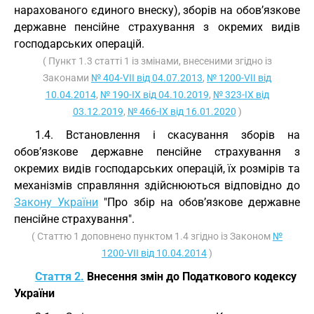
нарахованого єдиного внеску), зборів на обов’язкове
державне пенсійне страхування з окремих видів
господарських операцій.
( Пункт 1.3 статті 1 із змінами, внесеними згідно із
Законами
№ 404-VII від 04.07.2013
,
№ 1200-VII від
10.04.2014
,
№ 190-IX від 04.10.2019
,
№ 323-IX від
03.12.2019
,
№ 466-IX від 16.01.2020
)
1.4. Встановлення і скасування зборів на
обов’язкове державне пенсійне страхування з
окремих видів господарських операцій, їх розмірів та
механізмів справляння здійснюються відповідно до
Закону України
"Про збір на обов’язкове державне
пенсійне страхування".
( Статтю 1 доповнено пунктом 1.4 згідно із Законом
№
1200-VII від 10.04.2014
)
Стаття 2.
Внесення змін до Податкового кодексу
України