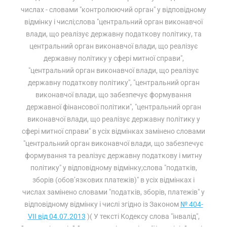
числах - словами "контролюючий орган" у відповідному
відмінку і числі;слова "центральний орган виконавчої
влади, що реалізує державну податкову політику, та
центральний орган виконавчої влади, що реалізує
державну політику у сфері митної справи",
"центральний орган виконавчої влади, що реалізує
державну податкову політику", "центральний орган
виконавчої влади, що забезпечує формування
державної фінансової політики", "центральний орган
виконавчої влади, що реалізує державну політику у
сфері митної справи" в усіх відмінках замінено словами
"центральний орган виконавчої влади, що забезпечує
формування та реалізує державну податкову і митну
політику" у відповідному відмінку;слова "податків,
зборів (обов’язкових платежів)" в усіх відмінках і
числах замінено словами "податків, зборів, платежів" у
відповідному відмінку і числі згідно із Законом
№ 404-
VII від 04.07.2013
)( У тексті Кодексу слова "інвалід",