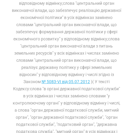
відповідному відмінку;слова "центральний орган
виконавчої влади, що забезпечує реалізацію державної
економічної політики" в усіх відмінках замінено
словами "центральний орган виконавчої влади, що
забезпечує формування державної політики у сфері
економічного розвитку" у відповідному відмінку;слова
"центральний орган виконавчої влади з питань
земельних ресурсів" у всіх відмінках і числах замінено
словами "центральний орган виконавчої влади, що
реалізує державну політику у сфері земельних
відносин" у відповідному відмінку і числі згідно із
Законом
№ 5083-VI від 05.07.2012
)( У тексті
Кодексу:слова "в органі державної податкової служби"
в усіх відмінках і числах замінено словами "у
контролюючому органі" у відповідному відмінку і числі,
а слова "орган державної податкової служби, митний
орган", "орган державної податкової служби", "орган
податкової служби", "податковий орган", "державна
податкова служба", "митний орган" в усіх відмінках і