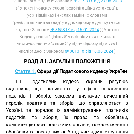
та пального" згідно із Законом
№ 3193-IX від 29.06.2023
)( У тексті Кодексу слова "реабілітаційна установа" в
усіх відмінках і числах замінено словами
"реабілітаційний заклад" у відповідному відмінку і числі
згідно із Законом
№ 3553-IX від 16.01.2024
)( У тексті
Кодексу слово "цілісний" у всіх відмінках і числах
замінено словом "єдиний" у відповідному відмінку і
числі згідно із Законом
№ 3813-IX від 18.06.2024
)
РОЗДІЛ I. ЗАГАЛЬНІ ПОЛОЖЕННЯ
Стаття 1.
Сфера дії Податкового кодексу України
1.1. Податковий кодекс України регулює
відносини, що виникають у сфері справляння
податків і зборів, зокрема визначає вичерпний
перелік податків та зборів, що справляються в
Україні, та порядок їх адміністрування, платників
податків та зборів, їх права та обов’язки,
компетенцію контролюючих органів, повноваження і
обов’язки їх посадових осіб під час адміністрування