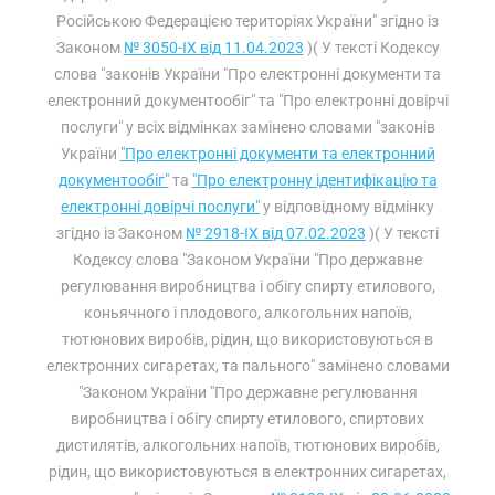
Російською Федерацією територіях України" згідно із
Законом
№ 3050-IX від 11.04.2023
)( У тексті Кодексу
слова "законів України "Про електронні документи та
електронний документообіг" та "Про електронні довірчі
послуги" у всіх відмінках замінено словами "законів
України
"Про електронні документи та електронний
документообіг"
та
"Про електронну ідентифікацію та
електронні довірчі послуги"
у відповідному відмінку
згідно із Законом
№ 2918-IX від 07.02.2023
)( У тексті
Кодексу слова "Законом України "Про державне
регулювання виробництва і обігу спирту етилового,
коньячного і плодового, алкогольних напоїв,
тютюнових виробів, рідин, що використовуються в
електронних сигаретах, та пального" замінено словами
"Законом України "Про державне регулювання
виробництва і обігу спирту етилового, спиртових
дистилятів, алкогольних напоїв, тютюнових виробів,
рідин, що використовуються в електронних сигаретах,