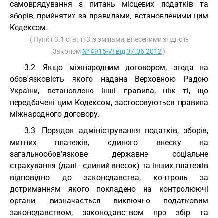
самоврядування з питань місцевих податків та
зборів, прийнятих за правилами, встановленими цим
Кодексом.
( Пункт 3.1 статті 3 із змінами, внесеними згідно із
Законом
№ 4915-VI від 07.06.2012
)
3.2. Якщо міжнародним договором, згода на
обов'язковість якого надана Верховною Радою
України, встановлено інші правила, ніж ті, що
передбачені цим Кодексом, застосовуються правила
міжнародного договору.
3.3. Порядок адміністрування податків, зборів,
митних платежів, єдиного внеску на
загальнообов’язкове державне соціальне
страхування (далі - єдиний внесок) та інших платежів
відповідно до законодавства, контроль за
дотриманням якого покладено на контролюючі
органи, визначається виключно податковим
законодавством, законодавством про збір та