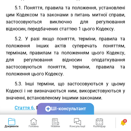
5.1. Поняття, правила та положення, установлені
цим Кодексом та законами з питань митної справи,
застосовуються виключно для регулювання
відносин, передбачених статтею 1 цього Кодексу.
5.2. У разі якщо поняття, терміни, правила та
положення інших актів суперечать поняттям,
термінам, правилам та положенням цього Кодексу,
для регулювання відносин оподаткування
застосовуються поняття, терміни, правила та
положення цього Кодексу.
5.3. Інші терміни, що застосовуються у цьому
Кодексі і не визначаються ним, використовуються у
значенні, встановленому іншими законами.
Стаття 6.
Поняття податку та збору
ШІ-консультант
6.1. Податком є обов'язковий, безумовний платіж
0
до відповідного бюджету або на єдиний рахунок, що
Документи
Головна
Новини
Консультації
Календар
Сервіси