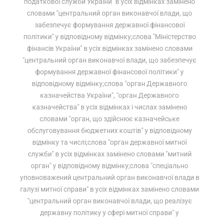
податкової служби України" в усіх відмінках замінено
словами "центральний орган виконавчої влади, що
забезпечує формування державної фінансової
політики" у відповідному відмінку;слова "Міністерство
фінансів України" в усіх відмінках замінено словами
"центральний орган виконавчої влади, що забезпечує
формування державної фінансової політики" у
відповідному відмінку;слова "орган Державного
казначейства України", "орган Державного
казначейства" в усіх відмінках і числах замінено
словами "орган, що здійснює казначейське
обслуговування бюджетних коштів" у відповідному
відмінку та числі;слова "орган державної митної
служби" в усіх відмінках замінено словами "митний
орган" у відповідному відмінку;слова "спеціально
уповноважений центральний орган виконавчої влади в
галузі митної справи" в усіх відмінках замінено словами
"центральний орган виконавчої влади, що реалізує
державну політику у сфері митної справи" у