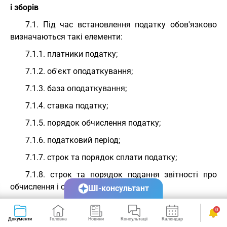
і зборів
7.1. Під час встановлення податку обов'язково
визначаються такі елементи:
7.1.1. платники податку;
7.1.2. об'єкт оподаткування;
7.1.3. база оподаткування;
7.1.4. ставка податку;
7.1.5. порядок обчислення податку;
7.1.6. податковий період;
7.1.7. строк та порядок сплати податку;
7.1.8. строк та порядок подання звітності про
обчислення і сплату податку.
ШІ-консультант
7.2. Під час встановлення податку можуть
0
передбачатися податкові пільги та порядок їх
Документи
Головна
Новини
Консультації
Календар
Сервіси