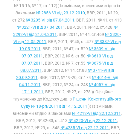
№ 15-16, № 17, ст.112)( Із змінами, внесеними згідно із
Законами
№ 2856-VI від 23.12.2010
, ВВР, 2011, № 29,
ст.272
№ 3205-VI від 07.04.2011
, ВВР, 2011, № 41, ст.413
№ 3221-VI від 07.04.2011
, ВВР, 2011, № 42, ст.428
№
3292-VI від 21.04.2011
, ВВР, 2011, № 44, ст.469
№ 3320-
VI від 12.05.2011
, ВВР, 2011, № 45, ст.477
№ 3387-VI від
19.05.2011
, ВВР, 2011, № 47, ст.529
№ 3609-VI від
07.07.2011
, ВВР, 2012, № 6, ст.50
№ 3610-VI від
07.07.2011
, ВВР, 2012, № 7, ст.53
№ 3675-VI від
08.07.2011
, ВВР, 2012, № 14, ст.88
№ 3741-VI від
20.09.2011
, ВВР, 2012, № 19-20, ст.174
№ 4014-VI від
04.11.2011
, ВВР, 2012, № 24, ст.248
№ 4057-VI від
17.11.2011
, ВВР, 2012, № 27, ст.278 )( Офіційне
тлумачення до Кодексу див. в
Рішенні Конституційного
Суду № 18-рп/2011 від 14.12.2011
)( Із змінами,
внесеними згідно із Законами
№ 4212-VI від 22.12.2011
,
ВВР, 2012, № 32-33, ст.413
№ 4220-VI від 22.12.2011
,
ВВР, 2012, № 29, ст.345
№ 4235-VI від 22.12.2011
, ВВР,