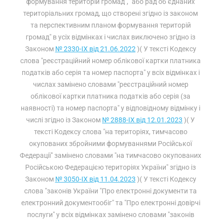
формування територій громад", "або рад об’єднаних
територіальних громад, що створені згідно із законом
та перспективним планом формування територій
громад" в усіх відмінках і числах виключено згідно із
Законом
№ 2330-IX від 21.06.2022
)( У тексті Кодексу
слова "реєстраційний номер облікової картки платника
податків або серія та номер паспорта" у всіх відмінках і
числах замінено словами "реєстраційний номер
облікової картки платника податків або серія (за
наявності) та номер паспорта" у відповідному відмінку і
числі згідно із Законом
№ 2888-IX від 12.01.2023
)( У
тексті Кодексу слова "на територіях, тимчасово
окупованих збройними формуваннями Російської
Федерації" замінено словами "на тимчасово окупованих
Російською Федерацією територіях України" згідно із
Законом
№ 3050-IX від 11.04.2023
)( У тексті Кодексу
слова "законів України "Про електронні документи та
електронний документообіг" та "Про електронні довірчі
послуги" у всіх відмінках замінено словами "законів