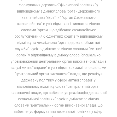
формування державної фінансової політики" у
відповідному відмінку;слова "орган Державного
казначейства України", "орган Державного
казначейства" в усіх відмінках і числах замінено
словами "орган, що здійснює казначейське
обслуговування бюджетних коштів" у відповідному
відмінку та числі;слова "орган державної митної
служби" в усіх відмінках замінено словами "митний
орган" у відповідному відмінку;слова "спеціально
уповноважений центральний орган виконавчої влади в
галузі митної справи" в усіх відмінках замінено словами
"центральний орган виконавчої влади, що реалізує
державну політику у сфері митної справи" у
відповідному відмінку;слова "центральний орган
виконавчої влади, що забезпечує реалізацію державної
економічної політики" в усіх відмінках замінено
словами "центральний орган виконавчої влади, що
забезпечує формування державної політики у сфері