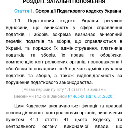
РОЗДІЛ I. ЗАГАЛЬНІ ПОЛОЖЕННЯ
Стаття 1.
Сфера дії Податкового кодексу України
1.1. Податковий кодекс України регулює
відносини, що виникають у сфері справляння
податків і зборів, зокрема визначає вичерпний
перелік податків та зборів, що справляються в
Україні, та порядок їх адміністрування, платників
податків та зборів, їх права та обов’язки,
компетенцію контролюючих органів, повноваження і
обов’язки їх посадових осіб під час адміністрування
податків та зборів, а також відповідальність за
порушення податкового законодавства.
( Абзац перший пункту 1.1 статті 1 із змінами,
внесеними згідно із Законом
№ 466-IX від 16.01.2020
)
Цим Кодексом визначаються функції та правові
основи діяльності контролюючих органів, визначених
пунктом 41.1 статті 41 цього Кодексу, та
центрального органу виконавчої влади, що