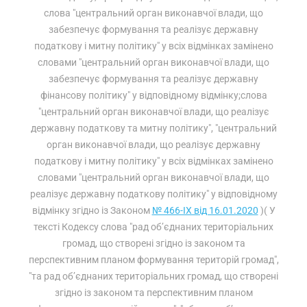
слова "центральний орган виконавчої влади, що
забезпечує формування та реалізує державну
податкову і митну політику" у всіх відмінках замінено
словами "центральний орган виконавчої влади, що
забезпечує формування та реалізує державну
фінансову політику" у відповідному відмінку;слова
"центральний орган виконавчої влади, що реалізує
державну податкову та митну політику", "центральний
орган виконавчої влади, що реалізує державну
податкову і митну політику" у всіх відмінках замінено
словами "центральний орган виконавчої влади, що
реалізує державну податкову політику" у відповідному
відмінку згідно із Законом
№ 466-IX від 16.01.2020
)( У
тексті Кодексу слова "рад об’єднаних територіальних
громад, що створені згідно із законом та
перспективним планом формування територій громад",
"та рад об’єднаних територіальних громад, що створені
згідно із законом та перспективним планом