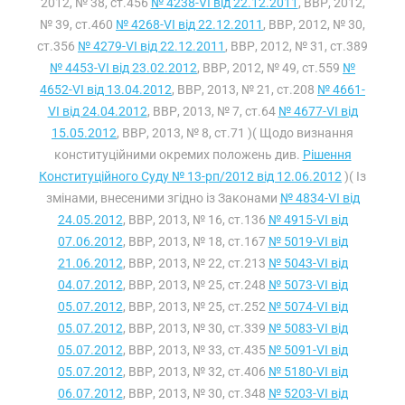
2012, № 38, ст.456
№ 4238-VI від 22.12.2011
, ВВР, 2012,
№ 39, ст.460
№ 4268-VI від 22.12.2011
, ВВР, 2012, № 30,
ст.356
№ 4279-VI від 22.12.2011
, ВВР, 2012, № 31, ст.389
№ 4453-VI від 23.02.2012
, ВВР, 2012, № 49, ст.559
№
4652-VI від 13.04.2012
, ВВР, 2013, № 21, ст.208
№ 4661-
VI від 24.04.2012
, ВВР, 2013, № 7, ст.64
№ 4677-VI від
15.05.2012
, ВВР, 2013, № 8, ст.71 )( Щодо визнання
конституційними окремих положень див.
Рішення
Конституційного Суду № 13-рп/2012 від 12.06.2012
)( Із
змінами, внесеними згідно із Законами
№ 4834-VI від
24.05.2012
, ВВР, 2013, № 16, ст.136
№ 4915-VI від
07.06.2012
, ВВР, 2013, № 18, ст.167
№ 5019-VI від
21.06.2012
, ВВР, 2013, № 22, ст.213
№ 5043-VI від
04.07.2012
, ВВР, 2013, № 25, ст.248
№ 5073-VI від
05.07.2012
, ВВР, 2013, № 25, ст.252
№ 5074-VI від
05.07.2012
, ВВР, 2013, № 30, ст.339
№ 5083-VI від
05.07.2012
, ВВР, 2013, № 33, ст.435
№ 5091-VI від
05.07.2012
, ВВР, 2013, № 32, ст.406
№ 5180-VI від
06.07.2012
, ВВР, 2013, № 30, ст.348
№ 5203-VI від