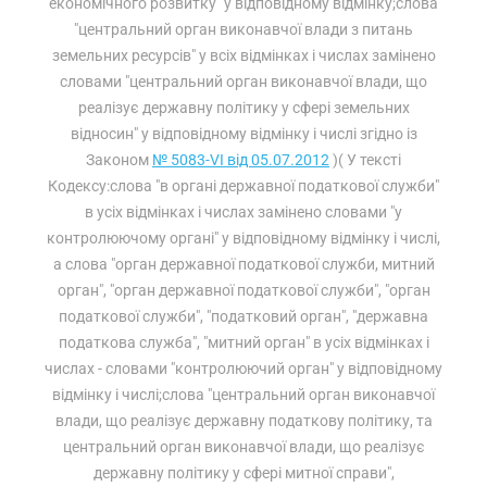
економічного розвитку" у відповідному відмінку;слова
"центральний орган виконавчої влади з питань
земельних ресурсів" у всіх відмінках і числах замінено
словами "центральний орган виконавчої влади, що
реалізує державну політику у сфері земельних
відносин" у відповідному відмінку і числі згідно із
Законом
№ 5083-VI від 05.07.2012
)( У тексті
Кодексу:слова "в органі державної податкової служби"
в усіх відмінках і числах замінено словами "у
контролюючому органі" у відповідному відмінку і числі,
а слова "орган державної податкової служби, митний
орган", "орган державної податкової служби", "орган
податкової служби", "податковий орган", "державна
податкова служба", "митний орган" в усіх відмінках і
числах - словами "контролюючий орган" у відповідному
відмінку і числі;слова "центральний орган виконавчої
влади, що реалізує державну податкову політику, та
центральний орган виконавчої влади, що реалізує
державну політику у сфері митної справи",