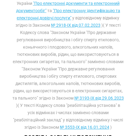
України
"Про електронні документи та електронний
документообіг"
та
"Про електронну ідентифікацію та
електронні довірчі послуги"
у відповідному відмінку
згідно із Законом
№ 2918-IX від 07.02.2023
)( У тексті
Кодексу слова "Законом України "Про державне
регулювання виробництва і обігу спирту етилового,
коньячного і плодового, алкогольних напоїв,
тютюнових виробів, рідин, що використовуються в
електронних сигаретах, та пального" замінено словами
"Законом України "Про державне регулювання
виробництва і обігу спирту етилового, спиртових
дистилятів, алкогольних напоїв, тютюнових виробів,
рідин, що використовуються в електронних сигаретах,
та пального" згідно із Законом
№ 3193-IX від 29.06.2023
)( У тексті Кодексу слова "реабілітаційна установа" в
усіх відмінках і числах замінено словами
"реабілітаційний заклад" у відповідному відмінку і числі
згідно із Законом
№ 3553-IX від 16.01.2024
)