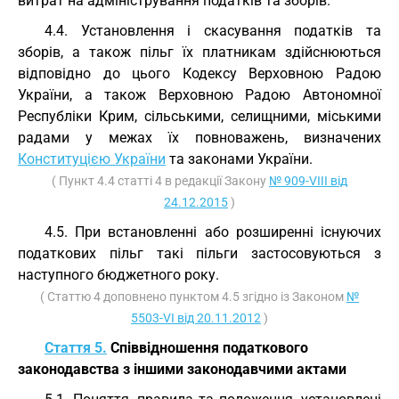
витрат на адміністрування податків та зборів.
4.4. Установлення і скасування податків та
зборів, а також пільг їх платникам здійснюються
відповідно до цього Кодексу Верховною Радою
України, а також Верховною Радою Автономної
Республіки Крим, сільськими, селищними, міськими
радами у межах їх повноважень, визначених
Конституцією України
та законами України.
( Пункт 4.4 статті 4 в редакції Закону
№ 909-VIII від
24.12.2015
)
4.5. При встановленні або розширенні існуючих
податкових пільг такі пільги застосовуються з
наступного бюджетного року.
( Статтю 4 доповнено пунктом 4.5 згідно із Законом
№
5503-VI від 20.11.2012
)
Стаття 5.
Співвідношення податкового
законодавства з іншими законодавчими актами