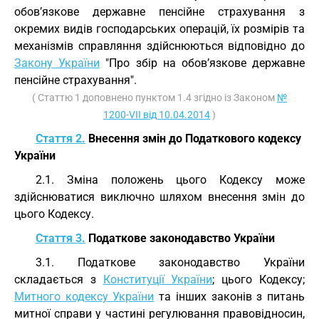
обов’язкове державне пенсійне страхування з
окремих видів господарських операцій, їх розмірів та
механізмів справляння здійснюються відповідно до
Закону України
"Про збір на обов’язкове державне
пенсійне страхування".
( Статтю 1 доповнено пунктом 1.4 згідно із Законом
№
1200-VII від 10.04.2014
)
Стаття 2.
Внесення змін до Податкового кодексу
України
2.1. Зміна положень цього Кодексу може
здійснюватися виключно шляхом внесення змін до
цього Кодексу.
Стаття 3.
Податкове законодавство України
3.1. Податкове законодавство України
складається з
Конституції України
; цього Кодексу;
Митного кодексу України
та інших законів з питань
митної справи у частині регулювання правовідносин,