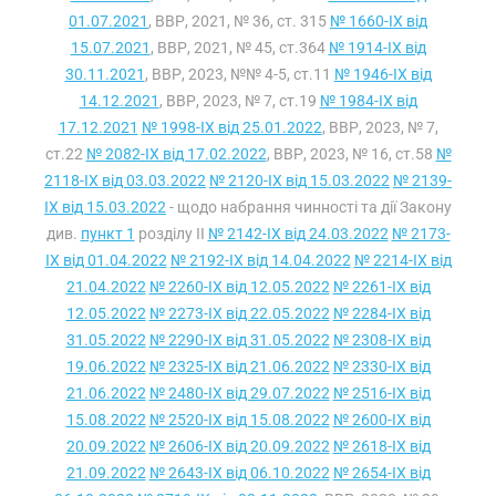
01.07.2021
, ВВР, 2021, № 36, ст. 315
№ 1660-IX від
15.07.2021
, ВВР, 2021, № 45, ст.364
№ 1914-IX від
30.11.2021
, ВВР, 2023, №№ 4-5, ст.11
№ 1946-IX від
14.12.2021
, ВВР, 2023, № 7, ст.19
№ 1984-IX від
17.12.2021
№ 1998-IX від 25.01.2022
, ВВР, 2023, № 7,
ст.22
№ 2082-IX від 17.02.2022
, ВВР, 2023, № 16, ст.58
№
2118-IX від 03.03.2022
№ 2120-IX від 15.03.2022
№ 2139-
IX від 15.03.2022
- щодо набрання чинності та дії Закону
див.
пункт 1
розділу II
№ 2142-IX від 24.03.2022
№ 2173-
IX від 01.04.2022
№ 2192-IX від 14.04.2022
№ 2214-IX від
21.04.2022
№ 2260-IX від 12.05.2022
№ 2261-IX від
12.05.2022
№ 2273-IX від 22.05.2022
№ 2284-IX від
31.05.2022
№ 2290-IX від 31.05.2022
№ 2308-IX від
19.06.2022
№ 2325-IX від 21.06.2022
№ 2330-IX від
21.06.2022
№ 2480-IX від 29.07.2022
№ 2516-IX від
15.08.2022
№ 2520-IX від 15.08.2022
№ 2600-IX від
20.09.2022
№ 2606-IX від 20.09.2022
№ 2618-IX від
21.09.2022
№ 2643-IX від 06.10.2022
№ 2654-IX від