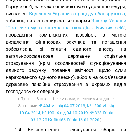
боргу з осіб, на яких поширюються судові процедури,
визначені
Кодексом України з процедур банкрутства
,
з банків, на які поширюються норми
Закону України
"Про систему гарантування вкладів фізичних осіб"
,
проведення комплексних перевірок з метою
виявлення фінансових рахунків та погашення
зобов'язань зі сплати єдиного внеску на
загальнообов'язкове державне соціальне
страхування (крім особливостей функціонування
єдиного рахунку, подання звітності щодо суми
нарахованого єдиного внеску), зборів на обов’язкове
державне пенсійне страхування з окремих видів
господарських операцій.
( Пункт 1.3 статті 1 із змінами, внесеними згідно із
Законами
№ 404-VII від 04.07.2013
,
№ 1200-VII від
10.04.2014
,
№ 190-IX від 04.10.2019
,
№ 323-IX від
03.12.2019
,
№ 466-IX від 16.01.2020
)
1.4. Встановлення і скасування зборів на