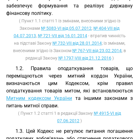
забезпечує формування та реалізує державну
фінансову політику.
( Пункт 1.1 статті 1 із змінами, внесеними згідно із
Законами
№ 5083-VI від 05.07.2012
,
№ 404-VII від
04.07.2013
,
№ 721-VII від 16.01.2014
- втратив чинність
на підставі Закону
№ 732-VII від 28.01.2014
; із змінами,
внесеними згідно із Законом
№ 767-VII від 23.02.2014
; в
редакції Закону
№ 1797-VIII від 21.12.2016
)
1.2. Правила оподаткування товарів, що
переміщуються через митний кордон України,
визначаються цим Кодексом, крім правил
оподаткування товарів митом, які встановлюються
Митним кодексом України
та іншими законами з
питань митної справи.
( Пункт 1.2 статті 1 в редакції Закону
№ 4915-VI від
07.06.2012
)
1.3. Цей Кодекс не регулює питання погашення
податкових зобов'язань або стягнення податкового