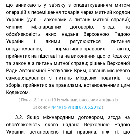
що виникають у зв'язку з оподаткуванням митом
операцій з переміщення товарів через митний кордон
України (далі - законами з питань митної справи);
чинних міжнародних договорів, згода на
обов'язковість яких надана Верховною Радою
України і якими регулюються питання
оподаткування; нормативно-правових актів,
прийнятих на підставі та на виконання цього Кодексу
та законів з питань митної справи; рішень Верховної
Ради Автономної Республіки Крим, органів місцевого
самоврядування з питань місцевих податків та
зборів, прийнятих за правилами, встановленими цим
Кодексом.
( Пункт 3.1 статті 3 із змінами, внесеними згідно із
Законом
№ 4915-VI від 07.06.2012
)
3.2. Якщо міжнародним договором, згода на
обов'язковість якого надана Верховною Радою
України, встановлено інші правила, ніж ті, що