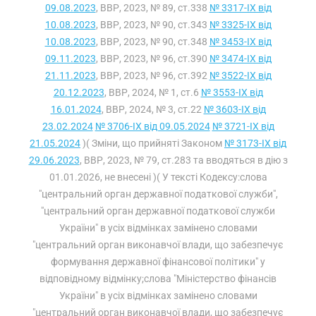
09.08.2023
, ВВР, 2023, № 89, ст.338
№ 3317-IX від
10.08.2023
, ВВР, 2023, № 90, ст.343
№ 3325-IX від
10.08.2023
, ВВР, 2023, № 90, ст.348
№ 3453-IX від
09.11.2023
, ВВР, 2023, № 96, ст.390
№ 3474-IX від
21.11.2023
, ВВР, 2023, № 96, ст.392
№ 3522-IX від
20.12.2023
, ВВР, 2024, № 1, ст.6
№ 3553-IX від
16.01.2024
, ВВР, 2024, № 3, ст.22
№ 3603-IX від
23.02.2024
№ 3706-IX від 09.05.2024
№ 3721-IX від
21.05.2024
)( Зміни, що прийняті Законом
№ 3173-IX від
29.06.2023
, ВВР, 2023, № 79, ст.283 та вводяться в дію з
01.01.2026, не внесені )( У тексті Кодексу:слова
"центральний орган державної податкової служби",
"центральний орган державної податкової служби
України" в усіх відмінках замінено словами
"центральний орган виконавчої влади, що забезпечує
формування державної фінансової політики" у
відповідному відмінку;слова "Міністерство фінансів
України" в усіх відмінках замінено словами
"центральний орган виконавчої влади, що забезпечує