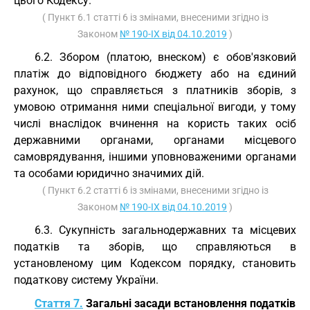
цього Кодексу.
( Пункт 6.1 статті 6 із змінами, внесеними згідно із
Законом
№ 190-IX від 04.10.2019
)
6.2. Збором (платою, внеском) є обов'язковий
платіж до відповідного бюджету або на єдиний
рахунок, що справляється з платників зборів, з
умовою отримання ними спеціальної вигоди, у тому
числі внаслідок вчинення на користь таких осіб
державними органами, органами місцевого
самоврядування, іншими уповноваженими органами
та особами юридично значимих дій.
( Пункт 6.2 статті 6 із змінами, внесеними згідно із
Законом
№ 190-IX від 04.10.2019
)
6.3. Сукупність загальнодержавних та місцевих
податків та зборів, що справляються в
установленому цим Кодексом порядку, становить
податкову систему України.
Стаття 7.
Загальні засади встановлення податків