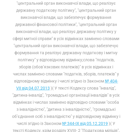
"центральний орган виконавчої влади, що реалізує
державну податкову політику", "центральний орган
виконавчої влади, що забезпечує формування
державної фінансової політики", "центральний орган
виконавчої влади, що реалізує державну політику у
сфері митної справи" в усіх відмінках замінено словами
"центральний орган виконавчої влади, що забезпечує
формування та реалізує державну податкову і митну
політику" у відповідному відмінку;слова "податків,
зборів (обов’язкових платежів)" в усіх відмінках і
числах замінено словами "податків, зборів, платежів" у
відповідному відмінку і числі згідно із Законом
№ 404-
VII від 04.07.2013
)( У тексті Кодексу слова "інвалід",
"дитина-інвалід", "громадські організації інвалідів" в усіх
відмінках і числах замінено відповідно словами "особа
з інвалідністю", "дитина з інвалідністю", "громадські
об’єднання осіб з інвалідністю" у відповідному відмінку і
числі згідно із Законом
№ 344-IX від 05.12.2019
)( У
тексті Кодексу, крім розділу XVIII- 2 "Податкова міліція",