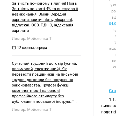
Звітність по-новому з липня! Нова
у с
Звітність по квоті 4% та внеску за її
ре
невиконання! Зміни Середня
ві
зарплата: критичність, лікарняні,
04.
відпускні. ЄСВ, ПДФО, індексація
ві
зарплати
Лектор: Мойсеєнко Т.
"
12 серпня, середа
від
по
Сучасний трудовий договір (усний,
с
письмовий, електронний). Як
перевести працівників на письмові
трудові договори без порушення
законодавства. Трудові функції і
компетентності на основі
Ста
професійного стандарту без
1.1
дублювання посадової інструкції...
визнача
Лектор: Мойсеєнко Т.
податкі