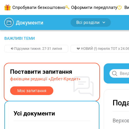
Спробувати безкоштовно
Оформити передплату
Ви
Документи
Всі розділи
ВАЖЛИВІ ТЕМИ
🔉Підсумки тижня. 27-31 липня
💔 НОВИЙ (!) перелік ТОТ з 24.06
Поставити запитання
фахівцям редакції «Дебет-Кредит»
Моє запитання
Пода
Усі документи
Верхов