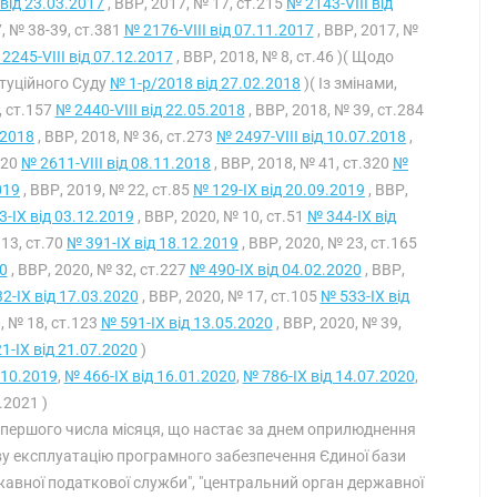
 від 23.03.2017
, ВВР, 2017, № 17, ст.215
№ 2143-VIII від
, № 38-39, ст.381
№ 2176-VIII від 07.11.2017
, ВВР, 2017, №
2245-VIII від 07.12.2017
, ВВР, 2018, № 8, ст.46 )( Щодо
туційного Суду
№ 1-р/2018 від 27.02.2018
)( Із змінами,
, ст.157
№ 2440-VIII від 22.05.2018
, ВВР, 2018, № 39, ст.284
.2018
, ВВР, 2018, № 36, ст.273
№ 2497-VIII від 10.07.2018
,
320
№ 2611-VIII від 08.11.2018
, ВВР, 2018, № 41, ст.320
№
019
, ВВР, 2019, № 22, ст.85
№ 129-IX від 20.09.2019
, ВВР,
-IX від 03.12.2019
, ВВР, 2020, № 10, ст.51
№ 344-IX від
 13, ст.70
№ 391-IX від 18.12.2019
, ВВР, 2020, № 23, ст.165
0
, ВВР, 2020, № 32, ст.227
№ 490-IX від 04.02.2020
, ВВР,
2-IX від 17.03.2020
, ВВР, 2020, № 17, ст.105
№ 533-IX від
, № 18, ст.123
№ 591-IX від 13.05.2020
, ВВР, 2020, № 39,
1-IX від 21.07.2020
)
.10.2019
,
№ 466-IX від 16.01.2020
,
№ 786-IX від 14.07.2020
,
.2021 )
 з першого числа місяця, що настає за днем оприлюднення
у експлуатацію програмного забезпечення Єдиної бази
ержавної податкової служби", "центральний орган державної