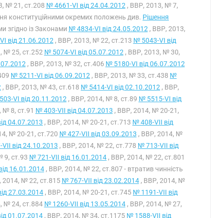
3, № 21, ст.208
№ 4661-VI від 24.04.2012
, ВВР, 2013, № 7,
нання конституційними окремих положень див.
Рішення
ми згідно із Законами
№ 4834-VI від 24.05.2012
, ВВР, 2013,
VI від 21.06.2012
, ВВР, 2013, № 22, ст.213
№ 5043-VI від
, № 25, ст.252
№ 5074-VI від 05.07.2012
, ВВР, 2013, № 30,
.07.2012
, ВВР, 2013, № 32, ст.406
№ 5180-VI від 06.07.2012
.409
№ 5211-VI від 06.09.2012
, ВВР, 2013, № 33, ст.438
№
2
, ВВР, 2013, № 43, ст.618
№ 5414-VI від 02.10.2012
, ВВР,
503-VI від 20.11.2012
, ВВР, 2014, № 8, ст.89
№ 5515-VI від
, № 8, ст.91
№ 403-VII від 04.07.2013
, ВВР, 2014, № 20-21,
від 04.07.2013
, ВВР, 2014, № 20-21, ст.713
№ 408-VII від
14, № 20-21, ст.720
№ 427-VII від 03.09.2013
, ВВР, 2014, №
VII від 24.10.2013
, ВВР, 2014, № 22, ст.778
№ 713-VII від
№ 9, ст.93
№ 721-VII від 16.01.2014
, ВВР, 2014, № 22, ст.801
від 16.01.2014
, ВВР, 2014, № 22, ст.807 - втратив чинність
, 2014, № 22, ст.815
№ 767-VII від 23.02.2014
, ВВР, 2014, №
від 27.03.2014
, ВВР, 2014, № 20-21, ст.745
№ 1191-VII від
, № 24, ст.884
№ 1260-VII від 13.05.2014
, ВВР, 2014, № 27,
від 01.07.2014
, ВВР, 2014, № 34, ст.1175
№ 1588-VII від