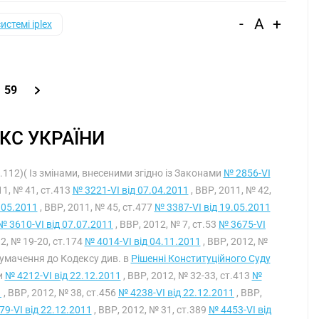
-
A
+
системі iplex
59
КС УКРАЇНИ
т.112)( Із змінами, внесеними згідно із Законами
№ 2856-VI
11, № 41, ст.413
№ 3221-VI від 07.04.2011
, ВВР, 2011, № 42,
.05.2011
, ВВР, 2011, № 45, ст.477
№ 3387-VI від 19.05.2011
№ 3610-VI від 07.07.2011
, ВВР, 2012, № 7, ст.53
№ 3675-VI
12, № 19-20, ст.174
№ 4014-VI від 04.11.2011
, ВВР, 2012, №
тлумачення до Кодексу див. в
Рішенні Конституційного Суду
и
№ 4212-VI від 22.12.2011
, ВВР, 2012, № 32-33, ст.413
№
1
, ВВР, 2012, № 38, ст.456
№ 4238-VI від 22.12.2011
, ВВР,
9-VI від 22.12.2011
, ВВР, 2012, № 31, ст.389
№ 4453-VI від