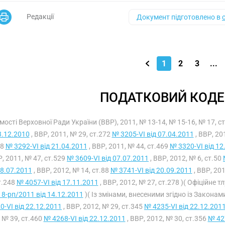
Редакції
Документ підготовлено в
1
2
3
...
ПОДАТКОВИЙ КОДЕ
мості Верховної Ради України (ВВР), 2011, № 13-14, № 15-16, № 17, с
3.12.2010
, ВВР, 2011, № 29, ст.272
№ 3205-VI від 07.04.2011
, ВВР, 20
28
№ 3292-VI від 21.04.2011
, ВВР, 2011, № 44, ст.469
№ 3320-VI від 12
Р, 2011, № 47, ст.529
№ 3609-VI від 07.07.2011
, ВВР, 2012, № 6, ст.50
08.07.2011
, ВВР, 2012, № 14, ст.88
№ 3741-VI від 20.09.2011
, ВВР, 20
т.248
№ 4057-VI від 17.11.2011
, ВВР, 2012, № 27, ст.278 )( Офіційне 
8-рп/2011 від 14.12.2011
)( Із змінами, внесеними згідно із Законам
0-VI від 22.12.2011
, ВВР, 2012, № 29, ст.345
№ 4235-VI від 22.12.201
 № 39, ст.460
№ 4268-VI від 22.12.2011
, ВВР, 2012, № 30, ст.356
№ 427