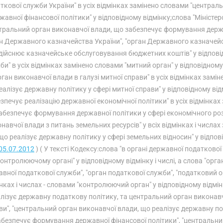
ткової служби України" в усіх відмінках замінено словами "центра
жавної фінансової політики" у відповідному відмінку;слова "Міністер
тральний орган виконавчої влади, що забезпечує формування держав
н Державного казначейства України", "орган Державного казначейств
дійснює казначейське обслуговування бюджетних коштів" у відповід
би" в усіх відмінках замінено словами "митний орган" у відповідно
рган виконавчої влади в галузі митної справи" в усіх відмінках зам
еалізує державну політику у сфері митної справи" у відповідному ві
зпечує реалізацію державної економічної політики" в усіх відмінка
абезпечує формування державної політики у сфері економічного роз
навчої влади з питань земельних ресурсів" у всіх відмінках і числа
що реалізує державну політику у сфері земельних відносин" у відпові
05.07.2012
) ( У тексті Кодексу:слова "в органі державної податкової
онтролюючому органі" у відповідному відмінку і числі, а слова "орг
вної податкової служби", "орган податкової служби", "податковий ор
нках і числах - словами "контролюючий орган" у відповідному відмін
лізує державну податкову політику, та центральний орган виконавч
ви", "центральний орган виконавчої влади, що реалізує державну по
безпечує формування державної фінансової політики", "центральни