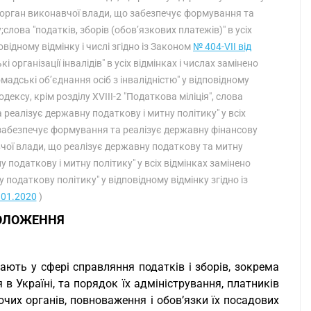
ий орган виконавчої влади, що забезпечує формування та
слова "податків, зборів (обов’язкових платежів)" в усіх
овідному відмінку і числі згідно із Законом
№ 404-VII від
кі організації інвалідів" в усіх відмінках і числах замінено
ромадські об’єднання осіб з інвалідністю" у відповідному
Кодексу, крім розділу XVIII-2 "Податкова міліція", слова
реалізує державну податкову і митну політику" у всіх
 забезпечує формування та реалізує державну фінансову
вчої влади, що реалізує державну податкову та митну
 податкову і митну політику" у всіх відмінках замінено
одаткову політику" у відповідному відмінку згідно із
.01.2020
)
ПОЛОЖЕННЯ
ають у сфері справляння податків і зборів, зокрема
в Україні, та порядок їх адміністрування, платників
ючих органів, повноваження і обов’язки їх посадових