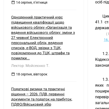
осіб пі
14 серпня, пʼятниця
Цим
Одноденний практичний курс
41.1 с
підвищення кваліфікації щодо
військового обліку «Організація та
державн
ведення військового обліку: зміни з
(
27 червня! Електронний
16
персональний облік, ведення
списків, е-ВОД, звірки з ТЦК,
повідомлення до ТЦК, штрафи та
1.2
помилки...
Кодекс
законам
Лектор: Мойсеєнко Т.
18 серпня, вівторок
1.3
яких п
Податкові ризики та практичні
пошир
рішення – 2026: ПДВ, первинні
переві
документи та податок на прибуток,
загаль
ПДФО/Військовий збір
окремих