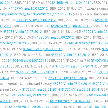
.02.2012
, ВВР, 2012, № 49, ст.559
№ 4652-VI від 13.04.2012
, ВВР, 201
ст.64
№ 4677-VI від 15.05.2012
, ВВР, 2013, № 8, ст.71 )( Щодо виз
итуційного Суду № 13-рп/2012 від 12.06.2012
)( Із змінами, внесени
16, ст.136
№ 4915-VI від 07.06.2012
, ВВР, 2013, № 18, ст.167
№ 5019-
07.2012
, ВВР, 2013, № 25, ст.248
№ 5073-VI від 05.07.2012
, ВВР, 2013
39
№ 5083-VI від 05.07.2012
, ВВР, 2013, № 33, ст.435
№ 5091-VI від 05
ВВР, 2013, № 30, ст.348
№ 5203-VI від 06.09.2012
, ВВР, 2013, № 32, ст
2-VI від 02.10.2012
, ВВР, 2013, № 43, ст.617
№ 5413-VI від 02.10.201
, № 41, ст.553
№ 5471-VI від 06.11.2012
, ВВР, 2013, № 49, ст.686
№ 5
12.2012
, ВВР, 2013, № 5-6, ст.60
№ 5519-VI від 06.12.2012
, ВВР, 2014
т.709
№ 404-VII від 04.07.2013
, ВВР, 2014, № 20-21, ст.710
№ 407-VII 
7.2013
, ВВР, 2014, № 20-21, ст.714
№ 422-VII від 04.07.2013
, ВВР, 20
21, ст.722
№ 443-VII від 05.09.2013
, ВВР, 2014, № 20-21, ст.728
№ 657-
2.2013
, ВВР, 2014, № 22, ст.797
№ 719-VII від 16.01.2014
, ВВР, 2014, 
ратив чинність на підставі Закону
№ 732-VII від 28.01.2014
№ 727-VII 
дставі Закону
№ 732-VII від 28.01.2014
№ 736-VII від 28.01.2014
, ВВР
, ст.593
№ 879-VII від 13.03.2014
, ВВР, 2014, № 16, ст.582
№ 1166-VII 
04.2014
, ВВР, 2014, № 23, ст.872
№ 1200-VII від 10.04.2014
, ВВР, 2014
ст.913
№ 1275-VII від 20.05.2014
, ВВР, 2014, № 29, ст.942
№ 1561-VII 