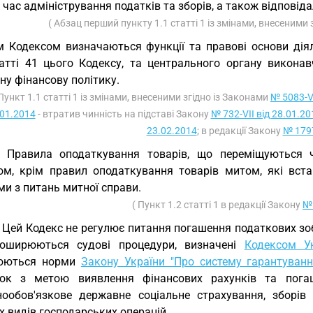
д час адміністрування податків та зборів, а також відпові
( Абзац перший пункту 1.1 статті 1 із змінами, внесеними 
 Кодексом визначаються функції та правові основи дія
татті 41 цього Кодексу, та центрального органу викона
у фінансову політику.
 Пункт 1.1 статті 1 із змінами, внесеними згідно із Законами
№ 5083-V
.01.2014
- втратив чинність на підставі Закону
№ 732-VII від 28.01.20
23.02.2014
; в редакції Закону
№ 1797
. Правила оподаткування товарів, що переміщуються 
ом, крім правил оподаткування товарів митом, які вс
и з питань митної справи.
( Пункт 1.2 статті 1 в редакції Закону
№ 
. Цей Кодекс не регулює питання погашення податкових зоб
оширюються судові процедури, визначені
Кодексом У
юються норми
Закону України "Про систему гарантуванн
рок з метою виявлення фінансових рахунків та пога
нообов'язкове державне соціальне страхування, зборів
 видів господарських операцій.