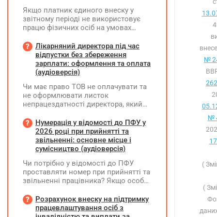
с
Якщо платник єдиного внеску у
13.0
звітному періоді не використовує
4
працю фізичних осіб на умовах
трудового договору (контракту) або
в
на інших умовах, передбачених
Лікарняний директора під час
внесе
законодавством, Додаток Д1/
відпустки без збереження
№ 24
Додаток ФІЗ-Д1 за відповідний
зарплати: оформлення та оплата
період не подається
ВВР
(аудіоверсія)
262
Чи має право ТОВ не оплачувати та
2
не оформлювати листок
непрацездатності директора, який
05.1
перебуває у відпустці без
№ 
збереження заробітної плати під час
Нумерація у відомості до ПФУ у
202
призупинення діяльності
2026 році при прийнятті та
підприємства?
звільненні: основне місце і
17
сумісництво (аудіоверсія)
Чи потрібно у відомості до ПФУ
( Зм
проставляти номер при прийнятті та
звільненні працівника? Якщо особа
( Зм
одночасно працювала за основним
місцем роботи та за сумісництвом,
Розрахунок внеску на підтримку
Фо
чи рахується це як два роботодавці?
працевлаштування осіб з
даних
інвалідністю та виплати за