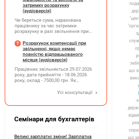
пода
затримку розрахунку
(аудіоверсія)
дер
"цен
Чи береться сума, нарахована
працівнику за час затримки
"орга
розрахунку в разі звільнення при
з
обчсиленні середньомісячної
служ
заробітної плати (винагороди), для
Розрахунок компенсації при
розрахунку внеску на підтримку
о
звільненні, якщо немає
працевлаштування осіб з
повністю відпрацьованого
р
інвалідністю?
місяця (аудіоверсія)
забе
Працівник звільняється 29.07.2026
що з
року, дата прийняття - 18.06.2026
вико
року, оклад - 7500,00 грн. Як
розрахувати компенсацію трьох
невикористаних днів відпустки при
Усі консультації
звільненні?
к
держа
відмі
Семінари для бухгалтерів
реа
спра
Великі зарплатні зміни! Зарплатна
що за