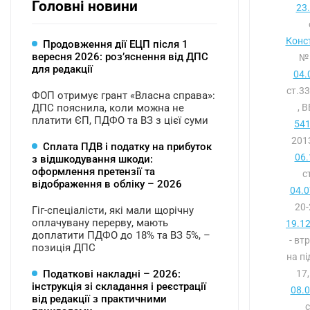
Головні новини
23
Конст
Продовження дії ЕЦП після 1
вересня 2026: розʼяснення від ДПС
№ 
для редакції
04.
ст.3
ФОП отримує грант «Власна справа»:
ДПС пояснила, коли можна не
, 
платити ЄП, ПДФО та ВЗ з цієї суми
541
2013
Сплата ПДВ і податку на прибуток
06.
з відшкодування шкоди:
оформлення претензії та
с
відображення в обліку – 2026
04.0
20-
Гіг-спеціалісти, які мали щорічну
оплачувану перерву, мають
19.1
доплатити ПДФО до 18% та ВЗ 5%, –
- вт
позиція ДПС
на пі
Податкові накладні – 2026:
17
інструкція зі складання і реєстрації
08.
від редакції з практичними