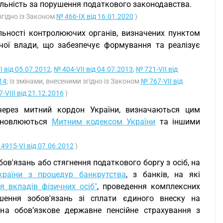
дальність за порушення податкового законодавства.
згідно із Законом
№ 466-IX від 16.01.2020
)
льності контролюючих органів, визначених пунктом
вчої влади, що забезпечує формування та реалізує
I від 05.07.2012
,
№ 404-VII від 04.07.2013
,
№ 721-VII від
14
; із змінами, внесеними згідно із Законом
№ 767-VII від
-VIII від 21.12.2016
)
через митний кордон України, визначаються цим
тановлюються
Митним кодексом України
та іншими
4915-VI від 07.06.2012
)
ов'язань або стягнення податкового боргу з осіб, на
країни з процедур банкрутства
, з банків, на які
я вкладів фізичних осіб"
, проведення комплексних
шення зобов'язань зі сплати єдиного внеску на
 на обов’язкове державне пенсійне страхування з