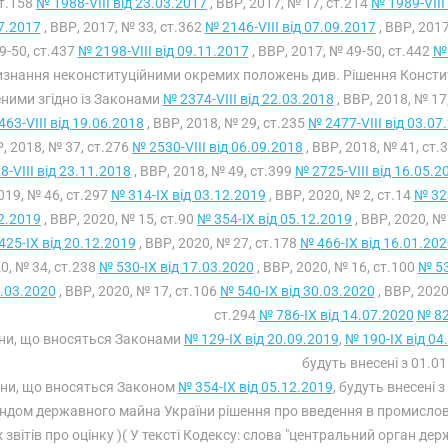
т.158
№ 1988-VIII від 23.03.2017
, ВВР, 2017, № 17, ст.214
№ 1989-VIII
7.2017
, ВВР, 2017, № 33, ст.362
№ 2146-VIII від 07.09.2017
, ВВР, 2017
9-50, ст.437
№ 2198-VIII від 09.11.2017
, ВВР, 2017, № 49-50, ст.442
№ 
изнання неконституційними окремих положень див. Рішення Консти
ними згідно із Законами
№ 2374-VIII від 22.03.2018
, ВВР, 2018, № 17
63-VIII від 19.06.2018
, ВВР, 2018, № 29, ст.235
№ 2477-VIII від 03.07
, 2018, № 37, ст.276
№ 2530-VIII від 06.09.2018
, ВВР, 2018, № 41, ст.
8-VIII від 23.11.2018
, ВВР, 2018, № 49, ст.399
№ 2725-VIII від 16.05.2
019, № 46, ст.297
№ 314-IX від 03.12.2019
, ВВР, 2020, № 2, ст.14
№ 323
2.2019
, ВВР, 2020, № 15, ст.90
№ 354-IX від 05.12.2019
, ВВР, 2020, №
425-IX від 20.12.2019
, ВВР, 2020, № 27, ст.178
№ 466-IX від 16.01.202
0, № 34, ст.238
№ 530-IX від 17.03.2020
, ВВР, 2020, № 16, ст.100
№ 53
.03.2020
, ВВР, 2020, № 17, ст.106
№ 540-IX від 30.03.2020
, ВВР, 2020
ст.294
№ 786-IX від 14.07.2020
№ 82
іни, що вносяться Законами
№ 129-IX від 20.09.2019
,
№ 190-IX від 04
будуть внесені з 01.01
іни, що вносяться Законом
№ 354-IX від 05.12.2019
, будуть внесені
ндом державного майна України рішення про введення в промислов
 звітів про оцінку )( У тексті Кодексу: слова "центральний орган д