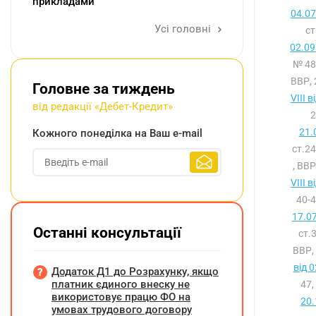
прикладами
04.07
Усі головні
с
02.09
№ 48
ВВР, 
Головне за тиждень
VIII 
від редакції «Дебет-Кредит»
2
21.
Кожного понеділка на Ваш e-mail
ст.2
, ВВР
VIII 
40-4
17.0
Останні консультації
ст.
ВВР,
від 
Додаток Д1 до Розрахунку, якщо
платник єдиного внеску не
47,
використовує працю ФО на
20.
умовах трудового договору