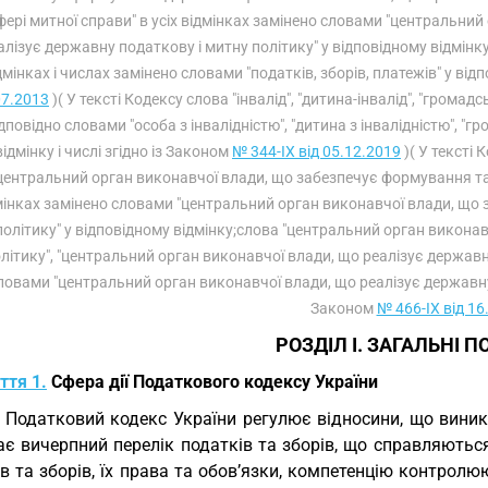
фері митної справи" в усіх відмінках замінено словами "центральн
алізує державну податкову і митну політику" у відповідному відмінку;
дмінках і числах замінено словами "податків, зборів, платежів" у відп
07.2013
)( У тексті Кодексу слова "інвалід", "дитина-інвалід", "громадсь
дповідно словами "особа з інвалідністю", "дитина з інвалідністю", "г
відмінку і числі згідно із Законом
№ 344-IX від 05.12.2019
)( У тексті 
центральний орган виконавчої влади, що забезпечує формування та 
мінках замінено словами "центральний орган виконавчої влади, що
політику" у відповідному відмінку;слова "центральний орган викона
літику", "центральний орган виконавчої влади, що реалізує державну
ловами "центральний орган виконавчої влади, що реалізує державну п
Законом
№ 466-IX від 16
РОЗДІЛ I. ЗАГАЛЬНІ 
ття 1.
Сфера дії Податкового кодексу України
. Податковий кодекс України регулює відносини, що виник
є вичерпний перелік податків та зборів, що справляються 
в та зборів, їх права та обов’язки, компетенцію контролю