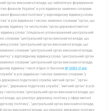
льний орган виконавчої влади, що забезпечує формування
ство фінансів України" в усіх відмінках замінено словами
ної фінансової політики" у відповідному відмінку;слова
а" в усіх відмінках і числах замінено словами "орган, що
ному відмінку та числі;слова "орган державної митної
му відмінку;слова "спеціально уповноважений центральний
інено словами "центральний орган виконавчої влади, що
дмінку;слова "центральний орган виконавчої влади, що
х замінено словами "центральний орган виконавчої влади,
витку" у відповідному відмінку;слова "центральний орган
х замінено словами "центральний орган виконавчої влади,
дному відмінку і числі згідно із Законом
№ 5083-VI від
 служби" в усіх відмінках і числах замінено словами "у
ан державної податкової служби, митний орган", "орган
ган", "державна податкова служба", "митний орган" в усіх
ку і числі;слова "центральний орган виконавчої влади, що
ої влади, що реалізує державну політику у сфері митної
даткову політику", "центральний орган виконавчої влади,
й орган виконавчої влади, що реалізує державну політику