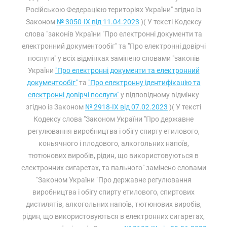
Російською Федерацією територіях України" згідно із
Законом
№ 3050-IX від 11.04.2023
)( У тексті Кодексу
слова "законів України "Про електронні документи та
електронний документообіг" та "Про електронні довірчі
послуги" у всіх відмінках замінено словами "законів
України
"Про електронні документи та електронний
документообіг"
та
"Про електронну ідентифікацію та
електронні довірчі послуги"
у відповідному відмінку
згідно із Законом
№ 2918-IX від 07.02.2023
)( У тексті
Кодексу слова "Законом України "Про державне
регулювання виробництва і обігу спирту етилового,
коньячного і плодового, алкогольних напоїв,
тютюнових виробів, рідин, що використовуються в
електронних сигаретах, та пального" замінено словами
"Законом України "Про державне регулювання
виробництва і обігу спирту етилового, спиртових
дистилятів, алкогольних напоїв, тютюнових виробів,
рідин, що використовуються в електронних сигаретах,