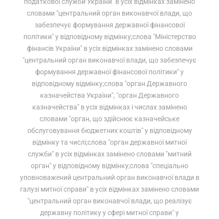
податкової служби України" в усіх відмінках замінено
словами "центральний орган виконавчої влади, що
забезпечує формування державної фінансової
політики" у відповідному відмінку;слова "Міністерство
фінансів України" в усіх відмінках замінено словами
"центральний орган виконавчої влади, що забезпечує
формування державної фінансової політики" у
відповідному відмінку;слова "орган Державного
казначейства України", "орган Державного
казначейства" в усіх відмінках і числах замінено
словами "орган, що здійснює казначейське
обслуговування бюджетних коштів" у відповідному
відмінку та числі;слова "орган державної митної
служби" в усіх відмінках замінено словами "митний
орган" у відповідному відмінку;слова "спеціально
уповноважений центральний орган виконавчої влади в
галузі митної справи" в усіх відмінках замінено словами
"центральний орган виконавчої влади, що реалізує
державну політику у сфері митної справи" у