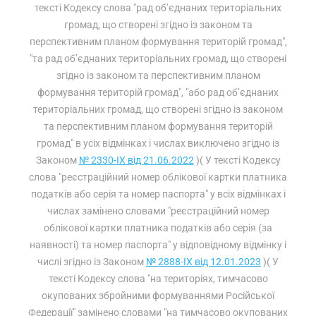
тексті Кодексу слова "рад об’єднаних територіальних
громад, що створені згідно із законом та
перспективним планом формування територій громад",
"та рад об’єднаних територіальних громад, що створені
згідно із законом та перспективним планом
формування територій громад", "або рад об’єднаних
територіальних громад, що створені згідно із законом
та перспективним планом формування територій
громад" в усіх відмінках і числах виключено згідно із
Законом
№ 2330-IX від 21.06.2022
)( У тексті Кодексу
слова "реєстраційний номер облікової картки платника
податків або серія та номер паспорта" у всіх відмінках і
числах замінено словами "реєстраційний номер
облікової картки платника податків або серія (за
наявності) та номер паспорта" у відповідному відмінку і
числі згідно із Законом
№ 2888-IX від 12.01.2023
)( У
тексті Кодексу слова "на територіях, тимчасово
окупованих збройними формуваннями Російської
Федерації" замінено словами "на тимчасово окупованих