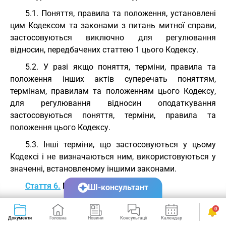
5.1. Поняття, правила та положення, установлені
цим Кодексом та законами з питань митної справи,
застосовуються виключно для регулювання
відносин, передбачених статтею 1 цього Кодексу.
5.2. У разі якщо поняття, терміни, правила та
положення інших актів суперечать поняттям,
термінам, правилам та положенням цього Кодексу,
для регулювання відносин оподаткування
застосовуються поняття, терміни, правила та
положення цього Кодексу.
5.3. Інші терміни, що застосовуються у цьому
Кодексі і не визначаються ним, використовуються у
значенні, встановленому іншими законами.
Стаття 6.
Поняття податку та збору
ШІ-консультант
6.1. Податком є обов'язковий, безумовний платіж
0
до відповідного бюджету або на єдиний рахунок, що
Документи
Головна
Новини
Консультації
Календар
Сервіси