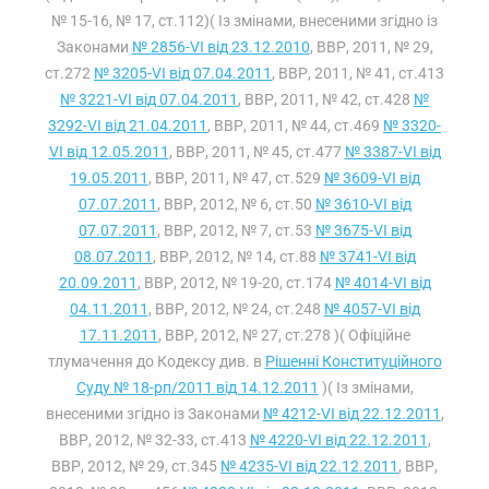
№ 15-16, № 17, ст.112)( Із змінами, внесеними згідно із
Законами
№ 2856-VI від 23.12.2010
, ВВР, 2011, № 29,
ст.272
№ 3205-VI від 07.04.2011
, ВВР, 2011, № 41, ст.413
№ 3221-VI від 07.04.2011
, ВВР, 2011, № 42, ст.428
№
3292-VI від 21.04.2011
, ВВР, 2011, № 44, ст.469
№ 3320-
VI від 12.05.2011
, ВВР, 2011, № 45, ст.477
№ 3387-VI від
19.05.2011
, ВВР, 2011, № 47, ст.529
№ 3609-VI від
07.07.2011
, ВВР, 2012, № 6, ст.50
№ 3610-VI від
07.07.2011
, ВВР, 2012, № 7, ст.53
№ 3675-VI від
08.07.2011
, ВВР, 2012, № 14, ст.88
№ 3741-VI від
20.09.2011
, ВВР, 2012, № 19-20, ст.174
№ 4014-VI від
04.11.2011
, ВВР, 2012, № 24, ст.248
№ 4057-VI від
17.11.2011
, ВВР, 2012, № 27, ст.278 )( Офіційне
тлумачення до Кодексу див. в
Рішенні Конституційного
Суду № 18-рп/2011 від 14.12.2011
)( Із змінами,
внесеними згідно із Законами
№ 4212-VI від 22.12.2011
,
ВВР, 2012, № 32-33, ст.413
№ 4220-VI від 22.12.2011
,
ВВР, 2012, № 29, ст.345
№ 4235-VI від 22.12.2011
, ВВР,