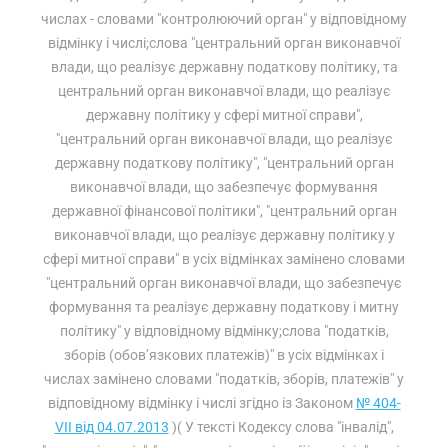
числах - словами "контролюючий орган" у відповідному
відмінку і числі;слова "центральний орган виконавчої
влади, що реалізує державну податкову політику, та
центральний орган виконавчої влади, що реалізує
державну політику у сфері митної справи",
"центральний орган виконавчої влади, що реалізує
державну податкову політику", "центральний орган
виконавчої влади, що забезпечує формування
державної фінансової політики", "центральний орган
виконавчої влади, що реалізує державну політику у
сфері митної справи" в усіх відмінках замінено словами
"центральний орган виконавчої влади, що забезпечує
формування та реалізує державну податкову і митну
політику" у відповідному відмінку;слова "податків,
зборів (обов’язкових платежів)" в усіх відмінках і
числах замінено словами "податків, зборів, платежів" у
відповідному відмінку і числі згідно із Законом
№ 404-
VII від 04.07.2013
)( У тексті Кодексу слова "інвалід",