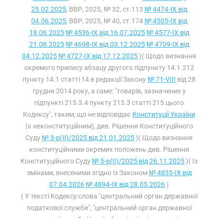
25.02.2025
, ВВР, 2025, № 32, ст.113
№ 4474-IX від
04.06.2025
, ВВР, 2025, № 40, ст.174
№ 4505-IX від
18.06.2025
№ 4536-IX від 16.07.2025
№ 4577-IX від
21.08.2025
№ 4698-IX від 03.12.2025
№ 4709-IX від
04.12.2025
№ 4727-IX від 17.12.2025
)( Щодо визнання
окремого припису абзацу другого підпункту 14.1.212
пункту 14.1 статті 14 в редакції Закону
№ 71-VIII
від 28
грудня 2014 року, а саме: "товарів, зазначених у
підпункті 215.3.4 пункту 215.3 статті 215 цього
Кодексу", таким, що не відповідає
Конституції України
(є неконституційним), див. Рішення Конституційного
Суду
№ 3-р(II)/2025 від 21.01.2025
)( Щодо визнання
конституційними окремих положень див. Рішення
Конституційного Суду
№ 5-р(II)/2025 від 26.11.2025
)( Із
змінами, внесеними згідно із Законом
№ 4835-IX від
07.04.2026
№ 4894-IX від 28.05.2026
)
( У тексті Кодексу:слова "центральний орган державної
податкової служби", "центральний орган державної