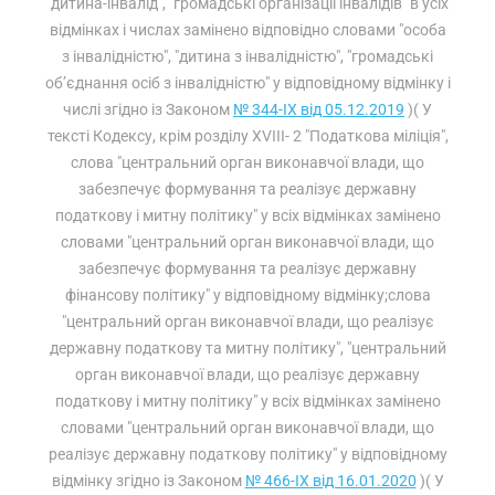
"дитина-інвалід", "громадські організації інвалідів" в усіх
відмінках і числах замінено відповідно словами "особа
з інвалідністю", "дитина з інвалідністю", "громадські
об’єднання осіб з інвалідністю" у відповідному відмінку і
числі згідно із Законом
№ 344-IX від 05.12.2019
)( У
тексті Кодексу, крім розділу XVIII- 2 "Податкова міліція",
слова "центральний орган виконавчої влади, що
забезпечує формування та реалізує державну
податкову і митну політику" у всіх відмінках замінено
словами "центральний орган виконавчої влади, що
забезпечує формування та реалізує державну
фінансову політику" у відповідному відмінку;слова
"центральний орган виконавчої влади, що реалізує
державну податкову та митну політику", "центральний
орган виконавчої влади, що реалізує державну
податкову і митну політику" у всіх відмінках замінено
словами "центральний орган виконавчої влади, що
реалізує державну податкову політику" у відповідному
відмінку згідно із Законом
№ 466-IX від 16.01.2020
)( У