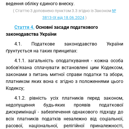
ведення обліку єдиного внеску.
( Статтю 3 доповнено пунктом 3.3 згідно із Законом
№
3813-IX від 18.06.2024
)
Стаття 4.
Основні засади податкового
законодавства України
4.1. Податкове законодавство України
ґрунтується на таких принципах:
4.1.1. загальність оподаткування - кожна особа
зобов'язана сплачувати встановлені цим Кодексом,
законами з питань митної справи податки та збори,
платником яких вона є згідно з положеннями цього
Кодексу;
4.1.2. рівність усіх платників перед законом,
недопущення будь-яких проявів податкової
дискримінації - забезпечення однакового підходу до
всіх платників податків незалежно від соціальної,
расової, національної, релігійної приналежності,