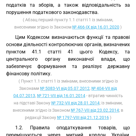
податків та зборів, а також відповідальність за
порушення податкового законодавства.
( Абзац перший пункту 1.1 статті 1 із змінами,
внесеними згідно із Законом
№ 466-IX від 16.01.2020
)
Цим Кодексом визначаються функції та правові
основи діяльності контролюючих органів, визначених
пунктом 41.1 статті 41 цього Кодексу, та
центрального органу виконавчої влади, що
забезпечує формування та реалізує державну
фінансову політику.
( Пункт 1.1 статті 1 із змінами, внесеними згідно із
Законами
№ 5083-VI від 05.07.2012
,
№ 404-VII від
04.07.2013
,
№ 721-VII від 16.01.2014
- втратив чинність
на підставі Закону
№ 732-VII від 28.01.2014
; із змінами,
внесеними згідно із Законом
№ 767-VII від 23.02.2014
; в
редакції Закону
№ 1797-VIII від 21.12.2016
)
1.2. Правила оподаткування товарів, що
переміщуються через митний кордон України,