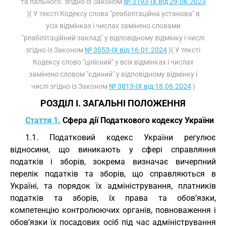
та пального" згідно із Законом
№ 3193-IX від 29.06.2023
)( У тексті Кодексу слова "реабілітаційна установа" в
усіх відмінках і числах замінено словами
"реабілітаційний заклад" у відповідному відмінку і числі
згідно із Законом
№ 3553-IX від 16.01.2024
)( У тексті
Кодексу слово "цілісний" у всіх відмінках і числах
замінено словом "єдиний" у відповідному відмінку і
числі згідно із Законом
№ 3813-IX від 18.06.2024
)
РОЗДІЛ I. ЗАГАЛЬНІ ПОЛОЖЕННЯ
Стаття 1.
Сфера дії Податкового кодексу України
1.1. Податковий кодекс України регулює
відносини, що виникають у сфері справляння
податків і зборів, зокрема визначає вичерпний
перелік податків та зборів, що справляються в
Україні, та порядок їх адміністрування, платників
податків та зборів, їх права та обов’язки,
компетенцію контролюючих органів, повноваження і
обов’язки їх посадових осіб під час адміністрування