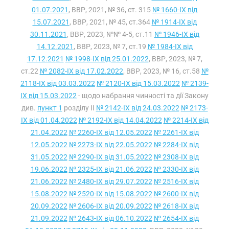
01.07.2021
, ВВР, 2021, № 36, ст. 315
№ 1660-IX від
15.07.2021
, ВВР, 2021, № 45, ст.364
№ 1914-IX від
30.11.2021
, ВВР, 2023, №№ 4-5, ст.11
№ 1946-IX від
14.12.2021
, ВВР, 2023, № 7, ст.19
№ 1984-IX від
17.12.2021
№ 1998-IX від 25.01.2022
, ВВР, 2023, № 7,
ст.22
№ 2082-IX від 17.02.2022
, ВВР, 2023, № 16, ст.58
№
2118-IX від 03.03.2022
№ 2120-IX від 15.03.2022
№ 2139-
IX від 15.03.2022
- щодо набрання чинності та дії Закону
див.
пункт 1
розділу II
№ 2142-IX від 24.03.2022
№ 2173-
IX від 01.04.2022
№ 2192-IX від 14.04.2022
№ 2214-IX від
21.04.2022
№ 2260-IX від 12.05.2022
№ 2261-IX від
12.05.2022
№ 2273-IX від 22.05.2022
№ 2284-IX від
31.05.2022
№ 2290-IX від 31.05.2022
№ 2308-IX від
19.06.2022
№ 2325-IX від 21.06.2022
№ 2330-IX від
21.06.2022
№ 2480-IX від 29.07.2022
№ 2516-IX від
15.08.2022
№ 2520-IX від 15.08.2022
№ 2600-IX від
20.09.2022
№ 2606-IX від 20.09.2022
№ 2618-IX від
21.09.2022
№ 2643-IX від 06.10.2022
№ 2654-IX від