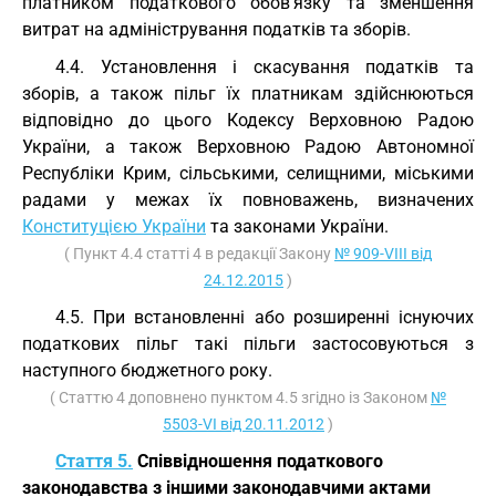
платником податкового обов'язку та зменшення
витрат на адміністрування податків та зборів.
4.4. Установлення і скасування податків та
зборів, а також пільг їх платникам здійснюються
відповідно до цього Кодексу Верховною Радою
України, а також Верховною Радою Автономної
Республіки Крим, сільськими, селищними, міськими
радами у межах їх повноважень, визначених
Конституцією України
та законами України.
( Пункт 4.4 статті 4 в редакції Закону
№ 909-VIII від
24.12.2015
)
4.5. При встановленні або розширенні існуючих
податкових пільг такі пільги застосовуються з
наступного бюджетного року.
( Статтю 4 доповнено пунктом 4.5 згідно із Законом
№
5503-VI від 20.11.2012
)
Стаття 5.
Співвідношення податкового
законодавства з іншими законодавчими актами