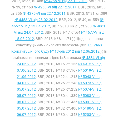
2012, № 38, ст.456
№ 4238-VI від 22.12.2011
, ВВР, 2012,
№ 39, ст.460
№ 4268-VI від 22.12.2011
, ВВР, 2012, № 30,
ст.356
№ 4279-VI від 22.12.2011
, ВВР, 2012, № 31, ст.389
№ 4453-VI від 23.02.2012
, ВВР, 2012, № 49, ст.559
№
4652-VI від 13.04.2012
, ВВР, 2013, № 21, ст.208
№ 4661-
VI від 24.04.2012
, ВВР, 2013, № 7, ст.64
№ 4677-VI від
15.05.2012
, ВВР, 2013, № 8, ст.71 )( Щодо визнання
конституційними окремих положень див.
Рішення
Конституційного Суду № 13-рп/2012 від 12.06.2012
)( Із
змінами, внесеними згідно із Законами
№ 4834-VI від
24.05.2012
, ВВР, 2013, № 16, ст.136
№ 4915-VI від
07.06.2012
, ВВР, 2013, № 18, ст.167
№ 5019-VI від
21.06.2012
, ВВР, 2013, № 22, ст.213
№ 5043-VI від
04.07.2012
, ВВР, 2013, № 25, ст.248
№ 5073-VI від
05.07.2012
, ВВР, 2013, № 25, ст.252
№ 5074-VI від
05.07.2012
, ВВР, 2013, № 30, ст.339
№ 5083-VI від
05.07.2012
, ВВР, 2013, № 33, ст.435
№ 5091-VI від
05.07.2012
, ВВР, 2013, № 32, ст.406
№ 5180-VI від
06.07.2012
, ВВР, 2013, № 30, ст.348
№ 5203-VI від