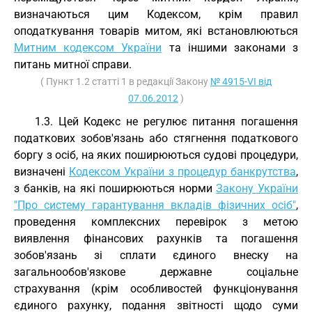
визначаються цим Кодексом, крім правил
оподаткування товарів митом, які встановлюються
Митним кодексом України
та іншими законами з
питань митної справи.
( Пункт 1.2 статті 1 в редакції Закону
№ 4915-VI від
07.06.2012
)
1.3. Цей Кодекс не регулює питання погашення
податкових зобов'язань або стягнення податкового
боргу з осіб, на яких поширюються судові процедури,
визначені
Кодексом України з процедур банкрутства
,
з банків, на які поширюються норми
Закону України
"Про систему гарантування вкладів фізичних осіб"
,
проведення комплексних перевірок з метою
виявлення фінансових рахунків та погашення
зобов'язань зі сплати єдиного внеску на
загальнообов'язкове державне соціальне
страхування (крім особливостей функціонування
єдиного рахунку, подання звітності щодо суми