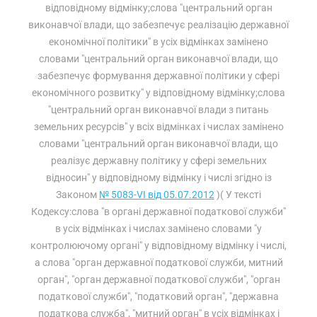
відповідному відмінку;слова "центральний орган
виконавчої влади, що забезпечує реалізацію державної
економічної політики" в усіх відмінках замінено
словами "центральний орган виконавчої влади, що
забезпечує формування державної політики у сфері
економічного розвитку" у відповідному відмінку;слова
"центральний орган виконавчої влади з питань
земельних ресурсів" у всіх відмінках і числах замінено
словами "центральний орган виконавчої влади, що
реалізує державну політику у сфері земельних
відносин" у відповідному відмінку і числі згідно із
Законом
№ 5083-VI від 05.07.2012
)( У тексті
Кодексу:слова "в органі державної податкової служби"
в усіх відмінках і числах замінено словами "у
контролюючому органі" у відповідному відмінку і числі,
а слова "орган державної податкової служби, митний
орган", "орган державної податкової служби", "орган
податкової служби", "податковий орган", "державна
податкова служба", "митний орган" в усіх відмінках і