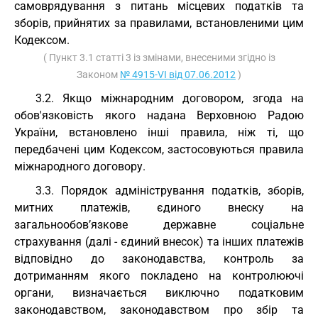
самоврядування з питань місцевих податків та
зборів, прийнятих за правилами, встановленими цим
Кодексом.
( Пункт 3.1 статті 3 із змінами, внесеними згідно із
Законом
№ 4915-VI від 07.06.2012
)
3.2. Якщо міжнародним договором, згода на
обов'язковість якого надана Верховною Радою
України, встановлено інші правила, ніж ті, що
передбачені цим Кодексом, застосовуються правила
міжнародного договору.
3.3. Порядок адміністрування податків, зборів,
митних платежів, єдиного внеску на
загальнообов’язкове державне соціальне
страхування (далі - єдиний внесок) та інших платежів
відповідно до законодавства, контроль за
дотриманням якого покладено на контролюючі
органи, визначається виключно податковим
законодавством, законодавством про збір та