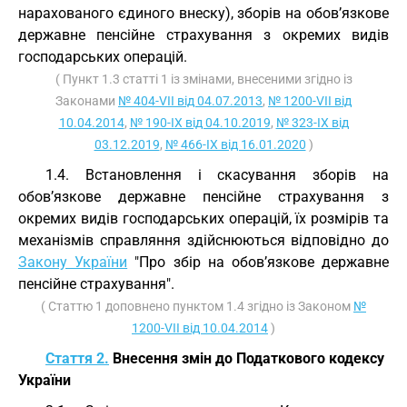
нарахованого єдиного внеску), зборів на обов’язкове
державне пенсійне страхування з окремих видів
господарських операцій.
( Пункт 1.3 статті 1 із змінами, внесеними згідно із
Законами
№ 404-VII від 04.07.2013
,
№ 1200-VII від
10.04.2014
,
№ 190-IX від 04.10.2019
,
№ 323-IX від
03.12.2019
,
№ 466-IX від 16.01.2020
)
1.4. Встановлення і скасування зборів на
обов’язкове державне пенсійне страхування з
окремих видів господарських операцій, їх розмірів та
механізмів справляння здійснюються відповідно до
Закону України
"Про збір на обов’язкове державне
пенсійне страхування".
( Статтю 1 доповнено пунктом 1.4 згідно із Законом
№
1200-VII від 10.04.2014
)
Стаття 2.
Внесення змін до Податкового кодексу
України