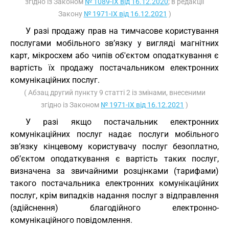
згідно із Законом
№ 1089-IX від 16.12.2020
; в редакції
Закону
№ 1971-IX від 16.12.2021
)
У разі продажу прав на тимчасове користування
послугами мобільного зв’язку у вигляді магнітних
карт, мікросхем або чипів об'єктом оподаткування є
вартість їх продажу постачальником електронних
комунікаційних послуг.
( Абзац другий пункту 9 статті 2 із змінами, внесеними
згідно із Законом
№ 1971-IX від 16.12.2021
)
У разі якщо постачальник електронних
комунікаційних послуг надає послуги мобільного
зв’язку кінцевому користувачу послуг безоплатно,
об’єктом оподаткування є вартість таких послуг,
визначена за звичайними розцінками (тарифами)
такого постачальника електронних комунікаційних
послуг, крім випадків надання послуг з відправлення
(здійснення) благодійного електронно-
комунікаційного повідомлення.