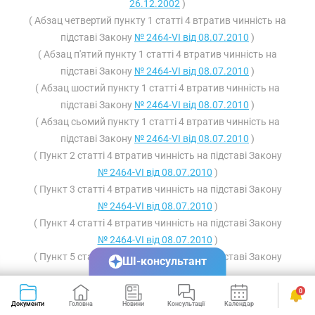
26.12.2002
)
( Абзац четвертий пункту 1 статті 4 втратив чинність на
підставі Закону
№ 2464-VI від 08.07.2010
)
( Абзац п'ятий пункту 1 статті 4 втратив чинність на
підставі Закону
№ 2464-VI від 08.07.2010
)
( Абзац шостий пункту 1 статті 4 втратив чинність на
підставі Закону
№ 2464-VI від 08.07.2010
)
( Абзац сьомий пункту 1 статті 4 втратив чинність на
підставі Закону
№ 2464-VI від 08.07.2010
)
( Пункт 2 статті 4 втратив чинність на підставі Закону
№ 2464-VI від 08.07.2010
)
( Пункт 3 статті 4 втратив чинність на підставі Закону
№ 2464-VI від 08.07.2010
)
( Пункт 4 статті 4 втратив чинність на підставі Закону
№ 2464-VI від 08.07.2010
)
( Пункт 5 статті 4 втратив чинність на підставі Закону
ШІ-консультант
№ 2464-VI від 08.07.2010
)
( Пункт 6 статті 4 виключено на підставі Закону
№
0
Документи
Головна
Новини
Консультації
Календар
Сервіси
2921-VI від 13.01.2011
)