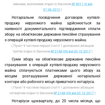
змінами, внесеними згідно із Законом
№ 4911-VI від
07.06.2012
)
Нотаріальне посвідчення договорів купівлі-
продажу нерухомого майна здійснюється за
наявності документального підтвердження сплати
збору на обов’язкове державне пенсійне страхування
з операцій купівлі-продажу нерухомого майна.
( Пункт 9 частини першої статті 1 доповнено абзацом
третім згідно із Законом
№ 2148-VIII від 03.10.2017
)
Суми збору на обов’язкове державне пенсійне
страхування з операцій купівлі-продажу нерухомого
майна сплачуються платниками цього збору за
місцем розташування державної нотаріальної
контори або робочого місця приватного нотаріуса.
( Пункт 9 частини першої статті 1 доповнено абзацом
четвертим згідно із Законом
№ 2148-VIII від 03.10.2017
)
Нотаріуси щокварталу, до 20 числа місяця, що