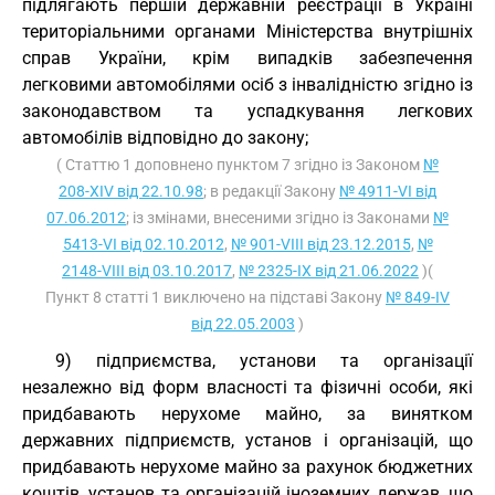
підлягають першій державній реєстрації в Україні
територіальними органами Міністерства внутрішніх
справ України, крім випадків забезпечення
легковими автомобілями осіб з інвалідністю згідно із
законодавством та успадкування легкових
автомобілів відповідно до закону;
( Статтю 1 доповнено пунктом 7 згідно із Законом
№
208-XIV від 22.10.98
; в редакції Закону
№ 4911-VI від
07.06.2012
; із змінами, внесеними згідно із Законами
№
5413-VI від 02.10.2012
,
№ 901-VIII від 23.12.2015
,
№
2148-VIII від 03.10.2017
,
№ 2325-IX від 21.06.2022
)(
Пункт 8 статті 1 виключено на підставі Закону
№ 849-IV
від 22.05.2003
)
9) підприємства, установи та організації
незалежно від форм власності та фізичні особи, які
придбавають нерухоме майно, за винятком
державних підприємств, установ і організацій, що
придбавають нерухоме майно за рахунок бюджетних
коштів, установ та організацій іноземних держав, що