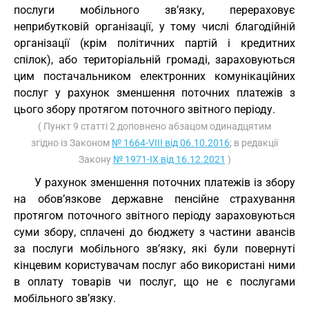
послуги мобільного зв’язку, перераховує
неприбутковій організації, у тому числі благодійній
організації (крім політичних партій і кредитних
спілок), або територіальній громаді, зараховуються
цим постачальником електронних комунікаційних
послуг у рахунок зменшення поточних платежів з
цього збору протягом поточного звітного періоду.
( Пункт 9 статті 2 доповнено абзацом одинадцятим
згідно із Законом
№ 1664-VIII від 06.10.2016
; в редакції
Закону
№ 1971-IX від 16.12.2021
)
У рахунок зменшення поточних платежів із збору
на обов’язкове державне пенсійне страхування
протягом поточного звітного періоду зараховуються
суми збору, сплачені до бюджету з частини авансів
за послуги мобільного зв’язку, які були повернуті
кінцевим користувачам послуг або використані ними
в оплату товарів чи послуг, що не є послугами
мобільного зв’язку.