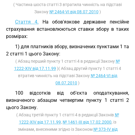
( Частина шоста статті 3 втратила чинність на підставі
Закону
№ 2464-VI від 08.07.2010
)
Стаття 4.
На обов'язкове державне пенсійне
страхування встановлюються ставки збору в таких
розмірах:
1) для платників збору, визначених пунктами 1 та
2 статті 1 цього Закону:
( Абзац перший пункту 1 статті 4 в редакції Закону
№
1222-XIV від 17.11.99
)( Абзац другий пункту 1 статті 4
втратив чинність на підставі Закону
№ 2464-VI від
08.07.2010
)
100 відсотків від об'єкта оподаткування,
визначеного абзацом четвертим пункту 1 статті 2
цього Закону.
( Абзац третій пункту 1 статті 4 в редакції Законів
№
1222-XIV від 17.11.99
,
№ 1461-III від 17.02.2000
, із
змінами, внесеними згідно із Законом
№ 373-IV від