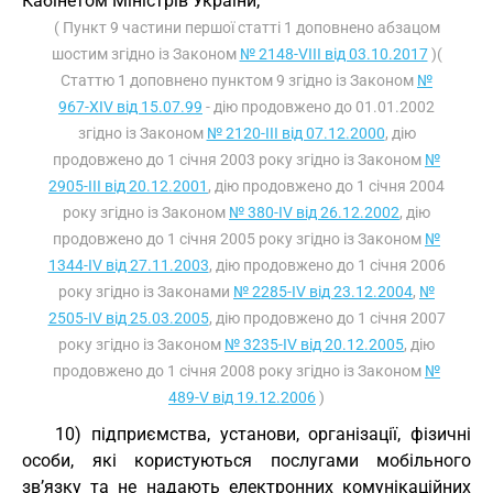
Кабінетом Міністрів України;
( Пункт 9 частини першої статті 1 доповнено абзацом
шостим згідно із Законом
№ 2148-VIII від 03.10.2017
)(
Статтю 1 доповнено пунктом 9 згідно із Законом
№
967-XIV від 15.07.99
- дію продовжено до 01.01.2002
згідно із Законом
№ 2120-III від 07.12.2000
, дію
продовжено до 1 січня 2003 року згідно із Законом
№
2905-III від 20.12.2001
, дію продовжено до 1 січня 2004
року згідно із Законом
№ 380-IV від 26.12.2002
, дію
продовжено до 1 січня 2005 року згідно із Законом
№
1344-IV від 27.11.2003
, дію продовжено до 1 січня 2006
року згідно із Законами
№ 2285-IV від 23.12.2004
,
№
2505-IV від 25.03.2005
, дію продовжено до 1 січня 2007
року згідно із Законом
№ 3235-IV від 20.12.2005
, дію
продовжено до 1 січня 2008 року згідно із Законом
№
489-V від 19.12.2006
)
10) підприємства, установи, організації, фізичні
особи, які користуються послугами мобільного
зв’язку та не надають електронних комунікаційних