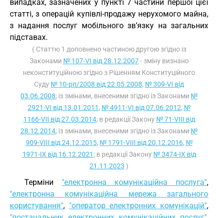
випадках, зазначених у пункті 7 частини першої цієї
статті, з операцій купівлі-продажу нерухомого майна,
з надання послуг мобільного зв’язку на загальних
підставах.
( Статтю 1 доповнено частиною другою згідно із
Законами
№ 107-VI від 28.12.2007
- зміну визнано
неконституційною згідно з Рішенням Конституційного
Суду
№ 10-рп/2008 від 22.05.2008
,
№ 309-VI від
03.06.2008
; із змінами, внесеними згідно із Законами
№
2921-VI від 13.01.2011
,
№ 4911-VI від 07.06.2012
,
№
1166-VII від 27.03.2014
; в редакції Закону
№ 71-VIII від
28.12.2014
; із змінами, внесеними згідно із Законами
№
909-VIII від 24.12.2015
,
№ 1791-VIII від 20.12.2016
,
№
1971-IX від 16.12.2021
; в редакції Закону
№ 3474-IX від
21.11.2023
)
Терміни
"електронна комунікаційна послуга"
,
"електронна комунікаційна мережа загального
користування"
,
"оператор електронних комунікацій"
,
"постачальник електронних комунікаційних послуг"
,