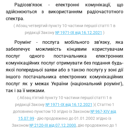
Радіозв'язок - електронні комунікації, що
здійснюються з використанням радіочастотного
спектра.
( Абзац четвертий пункту 10 частини першої статті 1 в
редакції Закону
№ 1971-IX від 16.12.2021
)
Роумінг - послуга мобільного зв’язку, яка
забезпечує можливість кінцевим користувачам
послуг одного постачальника електронних
комунікаційних послуг отримувати без подання будь-
якої попередньої заяви або з такою послугу у зоні дії
іншого постачальника електронних комунікаційних
послуг як у межах України (національний роумінг),
так і за її межами.
( Абзац п'ятий пункту 10 частини першої статті 1 в
редакції Закону
№ 1971-IX від 16.12.2021
)( Статтю 1
доповнено пунктом 10 згідно із Законом
№ 967-XIV від
15.07.99
- дію продовжено до 01.01.2002 згідно із
Законом
№ 2120-III від 07.12.2000
, дію продовжено до 1