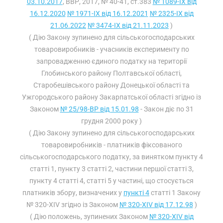
03.10.2017
, ВВР, 2017, № 40-41, ст.383
№ 1089-IX від
16.12.2020
№ 1971-IX від 16.12.2021
№ 2325-IX від
21.06.2022
№ 3474-IX від 21.11.2023
)
( Дію Закону зупинено для сільськогосподарських
товаровиробників - учасників експерименту по
запровадженню єдиного податку на території
Глобинського району Полтавської області,
Старобешівського району Донецької області та
Ужгородського району Закарпатської області згідно із
Законом
№ 25/98-ВР від 15.01.98
- Закон діє по 31
грудня 2000 року )
( Дію Закону зупинено для сільськогосподарських
товаровиробників - платників фіксованого
сільськогосподарського податку, за винятком пункту 4
статті 1, пункту 3 статті 2, частини першої статті 3,
пункту 4 статті 4, статті 5 у частині, що стосується
платників збору, визначених у
пункті 4
статті 1 Закону
№ 320-XIV згідно із Законом
№ 320-XIV від 17.12.98
)
( Дію положень, зупинених Законом
№ 320-XIV від