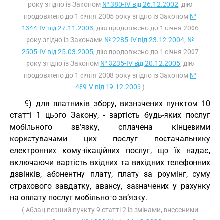
року згідно із Законом
№ 380-IV від 26.12.2002
, дію
продовжено до 1 січня 2005 року згідно із Законом
№
1344-IV від 27.11.2003
, дію продовжено до 1 січня 2006
року згідно із Законами
№ 2285-IV від 23.12.2004
,
№
2505-IV від 25.03.2005
, дію продовжено до 1 січня 2007
року згідно із Законом
№ 3235-IV від 20.12.2005
, дію
продовжено до 1 січня 2008 року згідно із Законом
№
489-V від 19.12.2006
)
9) для платників збору, визначених пунктом 10
статті 1 цього Закону, - вартість будь-яких послуг
мобільного зв’язку, сплачена кінцевими
користувачами цих послуг постачальнику
електронних комунікаційних послуг, що їх надає,
включаючи вартість вхідних та вихідних телефонних
дзвінків, абонентну плату, плату за роумінг, суму
страхового завдатку, авансу, зазначених у рахунку
на оплату послуг мобільного зв’язку.
( Абзац перший пункту 9 статті 2 із змінами, внесеними