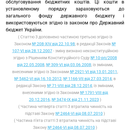
обслуговування бюджетних коштів. Ці кошти в
установленому порядку зараховуються до
загального фонду державного бюджету і
використовуються згідно із законом про Державний
бюджет України.
( Статтю 3 доповнено частиною третьою згідно із
Законом
№ 208-XIV від 22.10.98
; в редакції Законів
№
107-VI від 28.12.2007
- зміну визнано неконституційною
згідно з Рішенням Конституційного Суду
№ 10-рп/2008
від 22.05.2008
,
№ 309-VI від 03.06.2008
; із змінами,
внесеними згідно із Законами
№ 2921-VI від 13.01.2011
,
№ 5462-VI від 16.10.2012
,
№ 1166-VII від 27.03.2014
; в
редакції Закону
№ 71-VIII від 28.12.2014
; із змінами,
внесеними згідно із Законами
№ 1791-VIII від
20.12.2016
,
№ 3474-IX від 21.11.2023
)
( Частина четверта статті 3 втратила чинність на
підставі Закону
№ 2464-VI від 08.07.2010
)
( Частина п'ята статті 3 втратила чинність на підставі
Закону
№ 2464-VI від 08.07.2010
)