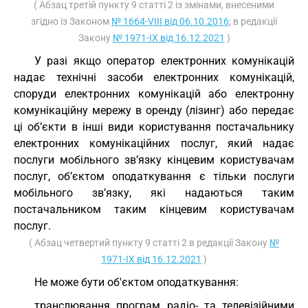
( Абзац третій пункту 9 статті 2 із змінами, внесеними
згідно із Законом
№ 1664-VIII від 06.10.2016
; в редакції
Закону
№ 1971-IX від 16.12.2021
)
У разі якщо оператор електронних комунікацій
надає технічні засоби електронних комунікацій,
споруди електронних комунікацій або електронну
комунікаційну мережу в оренду (лізинг) або передає
ці об’єкти в інші види користування постачальнику
електронних комунікаційних послуг, який надає
послуги мобільного зв’язку кінцевим користувачам
послуг, об’єктом оподаткування є тільки послуги
мобільного зв’язку, які надаються таким
постачальником таким кінцевим користувачам
послуг.
( Абзац четвертий пункту 9 статті 2 в редакції Закону
№
1971-IX від 16.12.2021
)
Не може бути об'єктом оподаткування:
транслювання програм радіо- та телевізійними