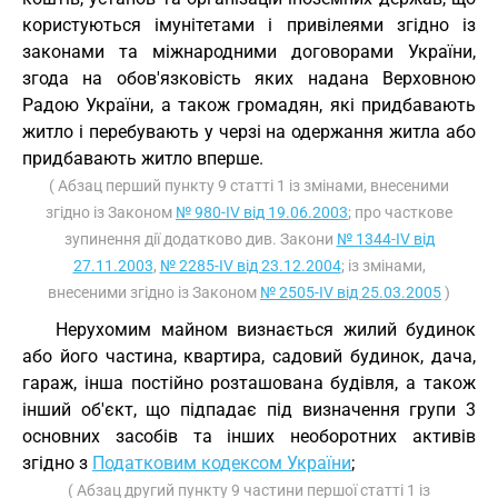
користуються імунітетами і привілеями згідно із
законами та міжнародними договорами України,
згода на обов'язковість яких надана Верховною
Радою України, а також громадян, які придбавають
житло і перебувають у черзі на одержання житла або
придбавають житло вперше.
( Абзац перший пункту 9 статті 1 із змінами, внесеними
згідно із Законом
№ 980-IV від 19.06.2003
; про часткове
зупинення дії додатково див. Закони
№ 1344-IV від
27.11.2003
,
№ 2285-IV від 23.12.2004
; із змінами,
внесеними згідно із Законом
№ 2505-IV від 25.03.2005
)
Нерухомим майном визнається жилий будинок
або його частина, квартира, садовий будинок, дача,
гараж, інша постійно розташована будівля, а також
інший об'єкт, що підпадає під визначення групи 3
основних засобів та інших необоротних активів
згідно з
Податковим кодексом України
;
( Абзац другий пункту 9 частини першої статті 1 із