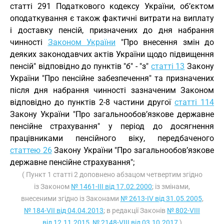
статті 291 Податкового кодексу України, об’єктом
оподаткування є також фактичні витрати на виплату
і доставку пенсій, призначених до дня набрання
чинності
Законом України
"Про внесення змін до
деяких законодавчих актів України щодо підвищення
пенсій" відповідно до пунктів "б" - "з"
статті 13
Закону
України "Про пенсійне забезпечення" та призначених
після дня набрання чинності зазначеним Законом
відповідно до пунктів 2-8 частини другої
статті 114
Закону України "Про загальнообов’язкове державне
пенсійне страхування" у період до досягнення
працівниками пенсійного віку, передбаченого
статтею 26
Закону України "Про загальнообов’язкове
державне пенсійне страхування";
( Пункт 1 статті 2 доповнено абзацом четвертим згідно
із Законом
№ 1461-III від 17.02.2000
; із змінами,
внесеними згідно із Законами
№ 2613-IV від 31.05.2005
,
№ 184-VII від 04.04.2013
; в редакції Законів
№ 802-VIII
від 12.11.2015
,
№ 2148-VIII від 03.10.2017
)