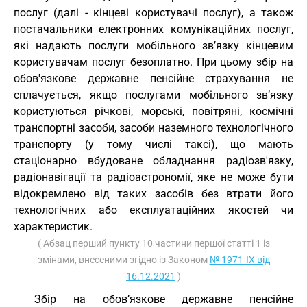
послуг (далі - кінцеві користувачі послуг), а також
постачальники електронних комунікаційних послуг,
які надають послуги мобільного зв’язку кінцевим
користувачам послуг безоплатно. При цьому збір на
обов'язкове державне пенсійне страхування не
сплачується, якщо послугами мобільного зв’язку
користуються річкові, морські, повітряні, космічні
транспортні засоби, засоби наземного технологічного
транспорту (у тому числі таксі), що мають
стаціонарно вбудоване обладнання радіозв'язку,
радіонавігації та радіоастрономії, яке не може бути
відокремлено від таких засобів без втрати його
технологічних або експлуатаційних якостей чи
характеристик.
( Абзац перший пункту 10 частини першої статті 1 із
змінами, внесеними згідно із Законом
№ 1971-IX від
16.12.2021
)
Збір на обов’язкове державне пенсійне