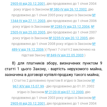
2905-III від 20.12.2001
, дію продовжено до 1 січня 2004
року згідно із Законом
№ 380-IV від 26.12.2002
, дію
продовжено до 1 січня 2005 року згідно із Законом
№
1344-IV від 27.11.2003
, дію продовжено до 1 січня 2006
року згідно із Законами
№ 2285-IV від 23.12.2004
,
№
2505-IV від 25.03.2005
, дію продовжено до 1 січня 2007
року згідно із Законом
№ 3235-IV від 20.12.2005
, дію
продовжено до 1 січня 2008 року згідно із Законом
№
489-V від 19.12.2006
)( Пункт 7 статті 2 виключено на
підставі Закону
№ 849-IV від 22.05.2003
)
8) для платників збору, визначених пунктом 9
статті 1 цього Закону, - вартість нерухомого майна,
зазначена в договорі купівлі-продажу такого майна;
( Статтю 2 доповнено пунктом 8 згідно із Законом
№
967-XIV від 15.07.99
- дію продовжено до 01.01.2002
згідно із Законом
№ 2120-III від 07.12.2000
, дію
продовжено до 1 січня 2003 року згідно із Законом
№
2905-III від 20.12.2001
, дію продовжено до 1 січня 2004