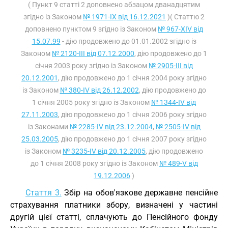
( Пункт 9 статті 2 доповнено абзацом дванадцятим
згідно із Законом
№ 1971-IX від 16.12.2021
)( Статтю 2
доповнено пунктом 9 згідно із Законом
№ 967-XIV від
15.07.99
- дію продовжено до 01.01.2002 згідно із
Законом
№ 2120-III від 07.12.2000
, дію продовжено до 1
січня 2003 року згідно із Законом
№ 2905-III від
20.12.2001
, дію продовжено до 1 січня 2004 року згідно
із Законом
№ 380-IV від 26.12.2002
, дію продовжено до
1 січня 2005 року згідно із Законом
№ 1344-IV від
27.11.2003
, дію продовжено до 1 січня 2006 року згідно
із Законами
№ 2285-IV від 23.12.2004
,
№ 2505-IV від
25.03.2005
, дію продовжено до 1 січня 2007 року згідно
із Законом
№ 3235-IV від 20.12.2005
, дію продовжено
до 1 січня 2008 року згідно із Законом
№ 489-V від
19.12.2006
)
Стаття 3.
Збір на обов'язкове державне пенсійне
страхування платники збору, визначені у частині
другій цієї статті, сплачують до Пенсійного фонду