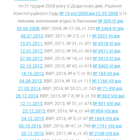
по 31 грудня 2008 року )( Додатково див. Рішення
Конституційного Суду
№ 10-рп/2008 від 22.05.2008
)( Із
змінами, внесеними згідно із Законами
№ 309-VI від
03.06.2008
, ВВР, 2008, № 27-28, ст.253
№ 2464-VI від
08.07.2010
, ВВР, 2011, № 2-3, ст.11
№ 2921-VI від
13.01.2011
, ВВР, 2011, № 31, ст.301
№ 4318-VI від
12.01.2012
, ВВР, 2012, № 39, ст.464
№ 4911-VI від
07.06.2012
, ВВР, 2013, № 18, ст.163
№ 5413-VI від
02.10.2012
, ВВР, 2013, № 43, ст.618
№ 5462-VI від
16.10.2012
, ВВР, 2014, № 6-7, ст.80
№ 184-VII від
04.04.2013
, ВВР, 2014, № 10, ст.115
№ 1166-VII від
27.03.2014
, ВВР, 2014, № 20-21, ст.745
№ 71-VIII від
28.12.2014
, ВВР, 2015, № 7-8, № 9, ст.55
№ 802-VIII від
12.11.2015
, ВВР, 2015, № 51, ст.474
№ 901-VIII від
23.12.2015
, ВВР, 2016, № 4, ст.44
№ 909-VIII від
24.12.2015
, ВВР, 2016, № 5, ст.47
№ 1664-VIII від
06.10.2016
, ВВР, 2016, № 47, ст.798
№ 1791-VIII від
20.12.2016
, ВВР, 2017, № 4, ст.42
№ 2148-VIII від