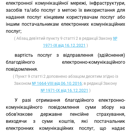
електронної комунікаційної мережі, інфраструктури,
засобів та/або послуг з метою їх використання для
надання послуг кінцевим користувачам послуг або
іншим постачальникам електронних комунікаційних
послуг;
( Абзац дев'ятий пункту 9 статті 2 в редакції Закону
№
1971-IX від 16.12.2021
)
вартість послуг з відправлення (здійснення)
благодійного електронно-комунікаційного
повідомлення.
( Пункт 9 статті 2 доповнено абзацом десятим згідно із
Законом
№ 1664-VIII від 06.10.2016
; в редакції Закону
№ 1971-IX від 16.12.2021
)
У разі отримання благодійного електронно-
комунікаційного повідомлення суми збору на
обов’язкове державне пенсійне страхування,
виходячи з суми коштів, які постачальник
електронних комунікаційних послуг, що надає