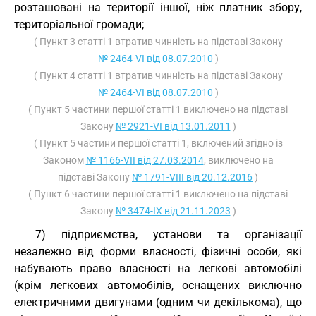
розташовані на території іншої, ніж платник збору,
територіальної громади;
( Пункт 3 статті 1 втратив чинність на підставі Закону
№ 2464-VI від 08.07.2010
)
( Пункт 4 статті 1 втратив чинність на підставі Закону
№ 2464-VI від 08.07.2010
)
( Пункт 5 частини першої статті 1 виключено на підставі
Закону
№ 2921-VI від 13.01.2011
)
( Пункт 5 частини першої статті 1, включений згідно із
Законом
№ 1166-VII від 27.03.2014
, виключено на
підставі Закону
№ 1791-VIII від 20.12.2016
)
( Пункт 6 частини першої статті 1 виключено на підставі
Закону
№ 3474-IX від 21.11.2023
)
7) підприємства, установи та організації
незалежно від форми власності, фізичні особи, які
набувають право власності на легкові автомобілі
(крім легкових автомобілів, оснащених виключно
електричними двигунами (одним чи декількома), що