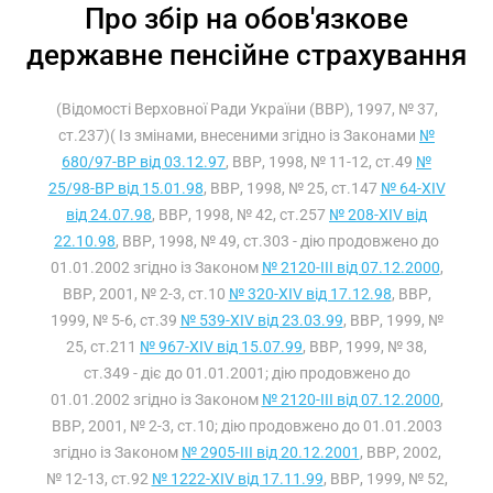
Про збір на обов'язкове
державне пенсійне страхування
(Відомості Верховної Ради України (ВВР), 1997, № 37,
ст.237)( Із змінами, внесеними згідно із Законами
№
680/97-ВР від 03.12.97
, ВВР, 1998, № 11-12, ст.49
№
25/98-ВР від 15.01.98
, ВВР, 1998, № 25, ст.147
№ 64-XIV
від 24.07.98
, ВВР, 1998, № 42, ст.257
№ 208-XIV від
22.10.98
, ВВР, 1998, № 49, ст.303 - дію продовжено до
01.01.2002 згідно із Законом
№ 2120-III від 07.12.2000
,
ВВР, 2001, № 2-3, ст.10
№ 320-XIV від 17.12.98
, ВВР,
1999, № 5-6, ст.39
№ 539-XIV від 23.03.99
, ВВР, 1999, №
25, ст.211
№ 967-XIV від 15.07.99
, ВВР, 1999, № 38,
ст.349 - діє до 01.01.2001; дію продовжено до
01.01.2002 згідно із Законом
№ 2120-III від 07.12.2000
,
ВВР, 2001, № 2-3, ст.10; дію продовжено до 01.01.2003
згідно із Законом
№ 2905-III від 20.12.2001
, ВВР, 2002,
№ 12-13, ст.92
№ 1222-XIV від 17.11.99
, ВВР, 1999, № 52,