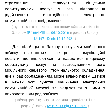
страхування не сплачується кінцевими
користувачами послуг у разі відправлення
(здійснення) благодійного електронно-
комунікаційного повідомлення.
( Пункт 10 статті 1 доповнено новим абзацом згідно із
Законом
№ 1664-VIII від 06.10.2016
; в редакції Закону
№ 1971-IX від 16.12.2021
)
Для цілей цього Закону послугами мобільного
зв’язку вважаються електронні комунікаційні
послуги, що ініціюються та надаються кінцевому
користувачу послуг із застосуванням його
мобільного кінцевого (термінального) обладнання,
яке є радіообладнанням, може вільно переміщатися
в межах усіх пунктів закінчення електронної
комунікаційної мережі та з’єднується з ними з
використанням радіозв’язку.
( Абзац третій пункту 10 частини першої статті 1 в
редакції Закону
№ 1971-IX від 16.12.2021
)