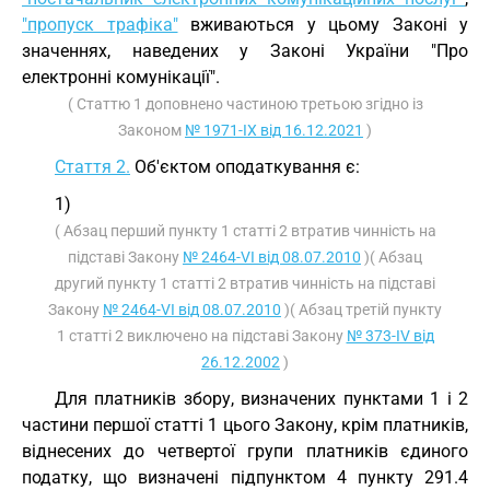
"пропуск трафіка"
вживаються у цьому Законі у
значеннях, наведених у Законі України "Про
електронні комунікації".
( Статтю 1 доповнено частиною третьою згідно із
Законом
№ 1971-IX від 16.12.2021
)
Стаття 2.
Об'єктом оподаткування є:
1)
( Абзац перший пункту 1 статті 2 втратив чинність на
підставі Закону
№ 2464-VI від 08.07.2010
)( Абзац
другий пункту 1 статті 2 втратив чинність на підставі
Закону
№ 2464-VI від 08.07.2010
)( Абзац третій пункту
1 статті 2 виключено на підставі Закону
№ 373-IV від
26.12.2002
)
Для платників збору, визначених пунктами 1 і 2
частини першої статті 1 цього Закону, крім платників,
віднесених до четвертої групи платників єдиного
податку, що визначені підпунктом 4 пункту 291.4