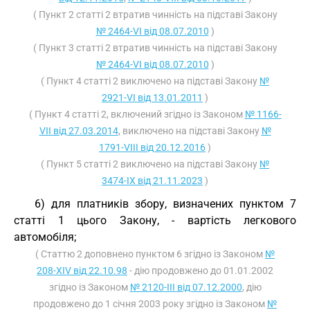
( Пункт 2 статті 2 втратив чинність на підставі Закону
№ 2464-VI від 08.07.2010
)
( Пункт 3 статті 2 втратив чинність на підставі Закону
№ 2464-VI від 08.07.2010
)
( Пункт 4 статті 2 виключено на підставі Закону
№
2921-VI від 13.01.2011
)
( Пункт 4 статті 2, включений згідно із Законом
№ 1166-
VII від 27.03.2014
, виключено на підставі Закону
№
1791-VIII від 20.12.2016
)
( Пункт 5 статті 2 виключено на підставі Закону
№
3474-IX від 21.11.2023
)
6) для платників збору, визначених пунктом 7
статті 1 цього Закону, - вартість легкового
автомобіля;
( Статтю 2 доповнено пунктом 6 згідно із Законом
№
208-XIV від 22.10.98
- дію продовжено до 01.01.2002
згідно із Законом
№ 2120-III від 07.12.2000
, дію
продовжено до 1 січня 2003 року згідно із Законом
№