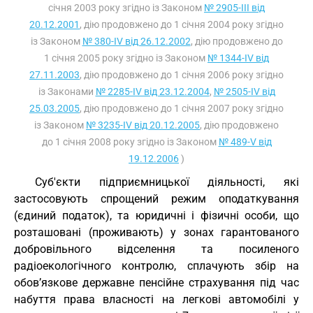
січня 2003 року згідно із Законом
№ 2905-III від
20.12.2001
, дію продовжено до 1 січня 2004 року згідно
із Законом
№ 380-IV від 26.12.2002
, дію продовжено до
1 січня 2005 року згідно із Законом
№ 1344-IV від
27.11.2003
, дію продовжено до 1 січня 2006 року згідно
із Законами
№ 2285-IV від 23.12.2004
,
№ 2505-IV від
25.03.2005
, дію продовжено до 1 січня 2007 року згідно
із Законом
№ 3235-IV від 20.12.2005
, дію продовжено
до 1 січня 2008 року згідно із Законом
№ 489-V від
19.12.2006
)
Суб'єкти підприємницької діяльності, які
застосовують спрощений режим оподаткування
(єдиний податок), та юридичні і фізичні особи, що
розташовані (проживають) у зонах гарантованого
добровільного відселення та посиленого
радіоекологічного контролю, сплачують збір на
обов’язкове державне пенсійне страхування під час
набуття права власності на легкові автомобілі у