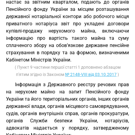
настає за звітним кварталом, подають до органів
Пенсійного фонду України за місцем розташування
державної нотаріальної контори або робочого місця
приватного нотаріуса звіт про укладені договори
купівлі-продажу нерухомого майна, включаючи
інформацію про вартість такого майна та суму
сплаченого збору на обов’язкове державне пенсійне
страхування в порядку та за формою, визначеними
Кабінетом Міністрів України.
( Пункт 9 частини першої статті 1 доповнено абзацом
п'ятим згідно із Законом
№ 2148-VIII від 03.10.2017
)
Інформація з Державного реєстру речових прав
на нерухоме майно на запит Пенсійного фонду
України та його територіальних органів, інших органів
державної влади, органів місцевого самоврядування,
судів, органів внутрішніх справ, органів прокуратури,
органів Служби безпеки України, нотаріусів,
адвокатів надається у порядку, затвердженому