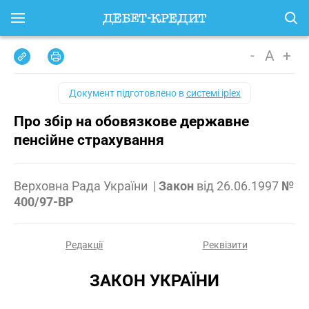
-
A
+
Документ підготовлено в
системі iplex
Про збір на обовязкове державне
пенсійне страхування
Верховна Рада України
|
Закон
від
26.06.1997
№
400/97-ВР
Редакції
Реквізити
ЗАКОН УКРАЇНИ