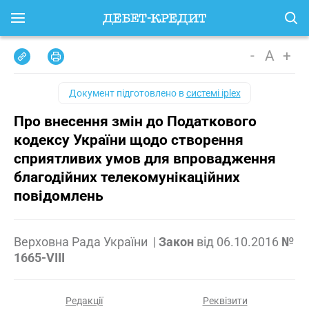
-
A
+
Документ підготовлено в
системі iplex
Про внесення змін до Податкового
кодексу України щодо створення
сприятливих умов для впровадження
благодійних телекомунікаційних
повідомлень
Верховна Рада України
|
Закон
від
06.10.2016
№
1665-VIII
Редакції
Реквізити