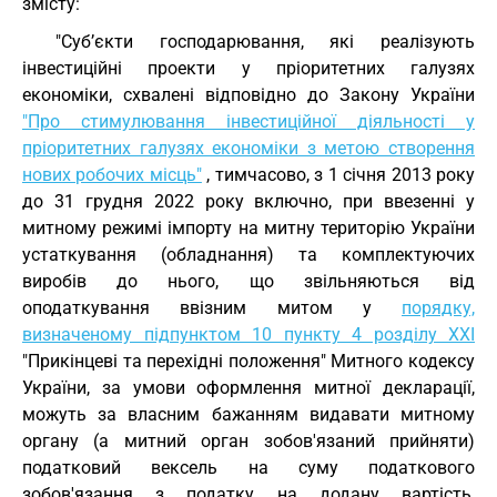
змісту:
"Суб’єкти господарювання, які реалізують
інвестиційні проекти у пріоритетних галузях
економіки, схвалені відповідно до Закону України
"Про стимулювання інвестиційної діяльності у
пріоритетних галузях економіки з метою створення
нових робочих місць"
, тимчасово, з 1 січня 2013 року
до 31 грудня 2022 року включно, при ввезенні у
митному режимі імпорту на митну територію України
устаткування (обладнання) та комплектуючих
виробів до нього, що звільняються від
оподаткування ввізним митом у
порядку,
визначеному підпунктом 10 пункту 4 розділу ХХI
"Прикінцеві та перехідні положення" Митного кодексу
України, за умови оформлення митної декларації,
можуть за власним бажанням видавати митному
органу (а митний орган зобов'язаний прийняти)
податковий вексель на суму податкового
зобов'язання з податку на додану вартість,