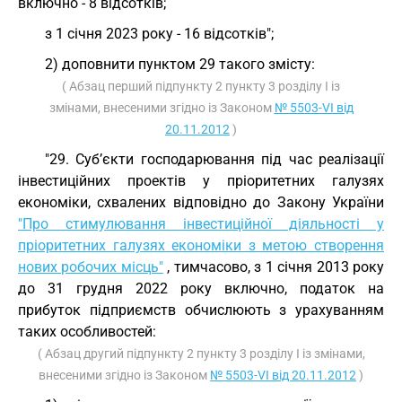
включно - 8 відсотків;
з 1 січня 2023 року - 16 відсотків";
2) доповнити пунктом 29 такого змісту:
( Абзац перший підпункту 2 пункту 3 розділу I із
змінами, внесеними згідно із Законом
№ 5503-VI від
20.11.2012
)
"29. Суб’єкти господарювання під час реалізації
інвестиційних проектів у пріоритетних галузях
економіки, схвалених відповідно до Закону України
"Про стимулювання інвестиційної діяльності у
пріоритетних галузях економіки з метою створення
нових робочих місць"
, тимчасово, з 1 січня 2013 року
до 31 грудня 2022 року включно, податок на
прибуток підприємств обчислюють з урахуванням
таких особливостей:
( Абзац другий підпункту 2 пункту 3 розділу I із змінами,
внесеними згідно із Законом
№ 5503-VI від 20.11.2012
)