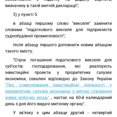
визначену в такій митній декларації";
3) у пункті 5:
в абзаці першому слово "векселя" замінити
словами "податкового векселя для підприємств
суднобудівної промисловості";
після абзацу першого доповнити новим абзацом
такого змісту:
"Строк погашення податкового векселя для
суб’єктів господарювання, які реалізують
інвестиційні проекти у пріоритетних галузях
економіки, схвалені відповідно до Закону України
"Про стимулювання інвестиційної діяльності у
пріоритетних галузях економіки з метою створення
нових робочих місць"
, настає на 60-й календарний
день з дня його видачі митному органу".
У зв’язку з цим абзаци другий - четвертий