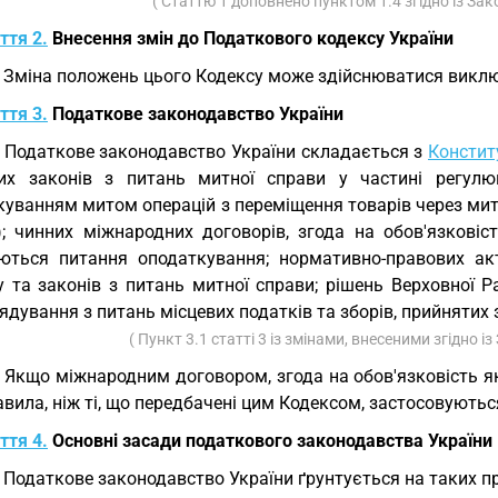
( Статтю 1 доповнено пунктом 1.4 згідно із За
ття 2.
Внесення змін до Податкового кодексу України
. Зміна положень цього Кодексу може здійснюватися викл
ття 3.
Податкове законодавство України
. Податкове законодавство України складається з
Конститу
их законів з питань митної справи у частині регулю
уванням митом операцій з переміщення товарів через митн
); чинних міжнародних договорів, згода на обов'язкові
ються питання оподаткування; нормативно-правових акт
у та законів з питань митної справи; рішень Верховної Р
дування з питань місцевих податків та зборів, прийнятих
( Пункт 3.1 статті 3 із змінами, внесеними згідно і
. Якщо міжнародним договором, згода на обов'язковість 
авила, ніж ті, що передбачені цим Кодексом, застосовують
ття 4.
Основні засади податкового законодавства України
. Податкове законодавство України ґрунтується на таких п