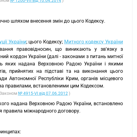
коном
№ 1200-VII від 10.04.2014
)
ючно шляхом внесення змін до цього Кодексу.
ції України
; цього Кодексу;
Митного кодексу України
вання правовідносин, що виникають у зв'язку з
ий кордон України (далі - законами з питань митної
сть яких надана Верховною Радою України і якими
ів, прийнятих на підставі та на виконання цього
ади Автономної Республіки Крим, органів місцевого
 за правилами, встановленими цим Кодексом.
з Законом
№ 4915-VI від 07.06.2012
)
якого надана Верховною Радою України, встановлено
ся правила міжнародного договору.
ринципах: