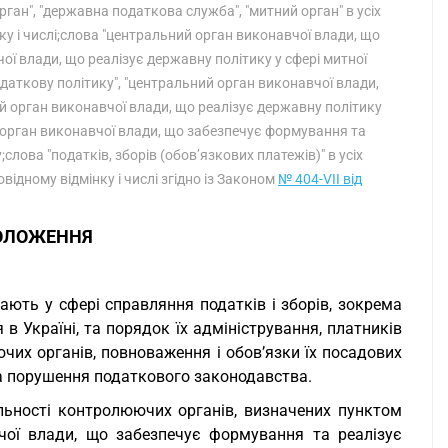
ган", "державна податкова служба", "митний орган" в усіх
ку і числі;слова "центральний орган виконавчої влади, що
ої влади, що реалізує державну політику у сфері митної
даткову політику", "центральний орган виконавчої влади,
й орган виконавчої влади, що реалізує державну політику
ий орган виконавчої влади, що забезпечує формування та
слова "податків, зборів (обов’язкових платежів)" в усіх
овідному відмінку і числі згідно із Законом
№ 404-VII від
ПОЛОЖЕННЯ
ають у сфері справляння податків і зборів, зокрема
в Україні, та порядок їх адміністрування, платників
ючих органів, повноваження і обов’язки їх посадових
 за порушення податкового законодавства.
льності контролюючих органів, визначених пунктом
вчої влади, що забезпечує формування та реалізує