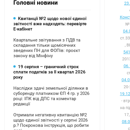
Головні новини
23
Конст
Квитанції №2 щодо нової єдиної
звітності вже надходять: перевірте
№ 
Е-кабінет
04.
ст.3
Квартальне звітування з ПДВ та
складання тільки щомісячних
, 
зведених ПН для ФОПів: проєкт
541
закону від Мінфіну
2013
06.
19 серпня – граничний строк
сплати податків за ІI квартал 2026
с
року
04.0
20-
Наслідки здачі земельної ділянки в
суборенду платником ЄП 4 гр. у 2026
19.1
році: ІПК від ДПС та коментар
- вт
редакції
на пі
Отримали негативну квитанцію №2
17
щодо єдиної звітності у серпні 2026
08.
р.? Покрокова інструкція, що робити