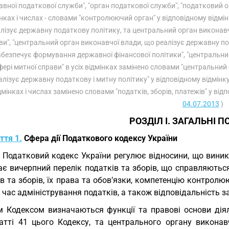
вної податкової служби", "орган податкової служби", "податковий ор
нках і числах - словами "контролюючий орган" у відповідному відмін
лізує державну податкову політику, та центральний орган виконавч
ви", "центральний орган виконавчої влади, що реалізує державну по
безпечує формування державної фінансової політики", "центральни
фері митної справи" в усіх відмінках замінено словами "центральн
алізує державну податкову і митну політику" у відповідному відмінку;
дмінках і числах замінено словами "податків, зборів, платежів" у відп
04.07.2013
)
РОЗДІЛ I. ЗАГАЛЬНІ 
ття 1.
Сфера дії Податкового кодексу України
. Податковий кодекс України регулює відносини, що виник
є вичерпний перелік податків та зборів, що справляються 
в та зборів, їх права та обов’язки, компетенцію контролю
д час адміністрування податків, а також відповідальність
 Кодексом визначаються функції та правові основи дія
татті 41 цього Кодексу, та центрального органу викона