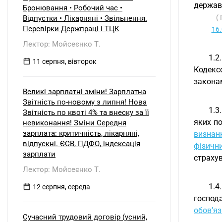
б) нерезидентом?
державн
Бронювання • Робочий час •
(
Відпустки • Лікарняні • Звільнення.
Перевірки Держпраці і ТЦК
16
Лектор: Мойсеєнко Т.
1.2
11 серпня, вівторок
Кодекс
законам
Великі зарплатні зміни! Зарплатна
Звітність по-новому з липня! Нова
1.3
Звітність по квоті 4% та внеску за її
яких п
невиконання! Зміни Середня
зарплата: критичність, лікарняні,
визнан
відпускні. ЄСВ, ПДФО, індексація
фізични
зарплати
страхув
Лектор: Мойсеєнко Т.
1.4
12 серпня, середа
господа
обов’яз
Сучасний трудовий договір (усний,