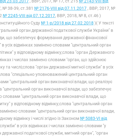
 від 23.03.2017
, ВВР, 2017, № 17, ст.215
№ 2143-VIII від
, № 38-39, ст.381
№ 2176-VIII від 07.11.2017
, ВВР, 2017, №
42
№ 2245-VIII від 07.12.2017
, ВВР, 2018, № 8, ст.46 )
онституційного Суду
№ 1-р/2018 від 27.02.2018
)( У тексті
тральний орган державної податкової служби України" в
ади, що забезпечує формування державної фінансової
и" в усіх відмінках замінено словами "центральний орган
ітики" у відповідному відмінку;слова "орган Державного
інках і числах замінено словами "орган, що здійснює
у та числі;слова "орган державної митної служби" в усіх
у;слова "спеціально уповноважений центральний орган
овами "центральний орган виконавчої влади, що реалізує
ова "центральний орган виконавчої влади, що забезпечує
ено словами "центральний орган виконавчої влади, що
тку" у відповідному відмінку;слова "центральний орган
х замінено словами "центральний орган виконавчої влади,
дному відмінку і числі згідно із Законом
№ 5083-VI від
служби" в усіх відмінках і числах замінено словами "у
ан державної податкової служби, митний орган", "орган