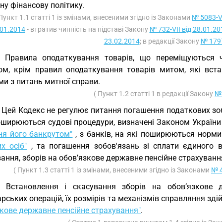
у фінансову політику.
 Пункт 1.1 статті 1 із змінами, внесеними згідно із Законами
№ 5083-V
.01.2014
- втратив чинність на підставі Закону
№ 732-VII від 28.01.20
23.02.2014
; в редакції Закону
№ 1797
. Правила оподаткування товарів, що переміщуються 
ом, крім правил оподаткування товарів митом, які вс
и з питань митної справи.
( Пункт 1.2 статті 1 в редакції Закону
№ 
. Цей Кодекс не регулює питання погашення податкових зоб
оширюються судові процедури, визначені Законом Україн
ня його банкрутом"
, з банків, на які поширюються норм
х осіб"
, та погашення зобов'язань зі сплати єдиного в
ання, зборів на обов’язкове державне пенсійне страхуванн
( Пункт 1.3 статті 1 із змінами, внесеними згідно із Законами
№ 4
. Встановлення і скасування зборів на обов’язкове 
рських операцій, їх розмірів та механізмів справляння зд
кове державне пенсійне страхування"
.