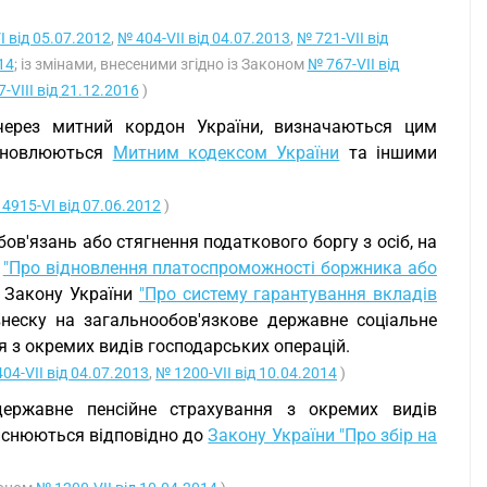
I від 05.07.2012
,
№ 404-VII від 04.07.2013
,
№ 721-VII від
14
; із змінами, внесеними згідно із Законом
№ 767-VII від
-VIII від 21.12.2016
)
через митний кордон України, визначаються цим
тановлюються
Митним кодексом України
та іншими
4915-VI від 07.06.2012
)
ов'язань або стягнення податкового боргу з осіб, на
и
"Про відновлення платоспроможності боржника або
и Закону України
"Про систему гарантування вкладів
неску на загальнообов'язкове державне соціальне
я з окремих видів господарських операцій.
04-VII від 04.07.2013
,
№ 1200-VII від 10.04.2014
)
державне пенсійне страхування з окремих видів
ійснюються відповідно до
Закону України "Про збір на