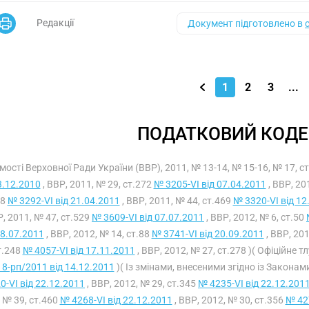
Редакції
Документ підготовлено в
1
2
3
...
ПОДАТКОВИЙ КОДЕ
мості Верховної Ради України (ВВР), 2011, № 13-14, № 15-16, № 17, с
3.12.2010
, ВВР, 2011, № 29, ст.272
№ 3205-VI від 07.04.2011
, ВВР, 20
28
№ 3292-VI від 21.04.2011
, ВВР, 2011, № 44, ст.469
№ 3320-VI від 12
Р, 2011, № 47, ст.529
№ 3609-VI від 07.07.2011
, ВВР, 2012, № 6, ст.50
08.07.2011
, ВВР, 2012, № 14, ст.88
№ 3741-VI від 20.09.2011
, ВВР, 20
т.248
№ 4057-VI від 17.11.2011
, ВВР, 2012, № 27, ст.278 )( Офіційне 
8-рп/2011 від 14.12.2011
)( Із змінами, внесеними згідно із Законам
0-VI від 22.12.2011
, ВВР, 2012, № 29, ст.345
№ 4235-VI від 22.12.201
 № 39, ст.460
№ 4268-VI від 22.12.2011
, ВВР, 2012, № 30, ст.356
№ 427