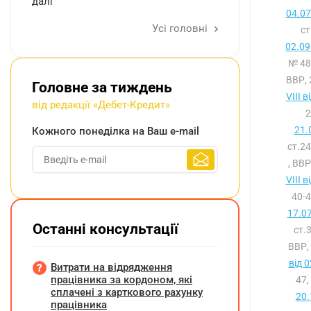
далі
04.07
Усі головні
с
02.09
№ 48
ВВР, 
Головне за тиждень
VIII 
від редакції «Дебет-Кредит»
2
21.
Кожного понеділка на Ваш e-mail
ст.2
, ВВР
VIII 
40-4
17.0
Останні консультації
ст.
ВВР,
від 
Витрати на відрядження
працівника за кордоном, які
47,
сплачені з карткового рахунку
20.
працівника