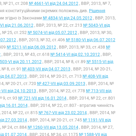
3, № 21, ст.208
№ 4661-VI від 24.04.2012
, ВВР, 2013, № 7,
нання конституційними окремих положень див.
Рішення
ми згідно із Законами
№ 4834-VI від 24.05.2012
, ВВР, 2013,
VI від 21.06.2012
, ВВР, 2013, № 22, ст.213
№ 5043-VI від
, № 25, ст.252
№ 5074-VI від 05.07.2012
, ВВР, 2013, № 30,
.07.2012
, ВВР, 2013, № 32, ст.406
№ 5180-VI від 06.07.2012
.409
№ 5211-VI від 06.09.2012
, ВВР, 2013, № 33, ст.438
№
2
, ВВР, 2013, № 43, ст.618
№ 5414-VI від 02.10.2012
, ВВР,
503-VI від 20.11.2012
, ВВР, 2014, № 8, ст.89
№ 5515-VI від
, № 8, ст.91
№ 403-VII від 04.07.2013
, ВВР, 2014, № 20-21,
від 04.07.2013
, ВВР, 2014, № 20-21, ст.713
№ 408-VII від
14, № 20-21, ст.720
№ 427-VII від 03.09.2013
, ВВР, 2014, №
VII від 24.10.2013
, ВВР, 2014, № 22, ст.778
№ 713-VII від
№ 9, ст.93
№ 721-VII від 16.01.2014
, ВВР, 2014, № 22, ст.801
від 16.01.2014
, ВВР, 2014, № 22, ст.807 - втратив чинність
, 2014, № 22, ст.815
№ 767-VII від 23.02.2014
, ВВР, 2014, №
від 27.03.2014
, ВВР, 2014, № 20-21, ст.745
№ 1191-VII від
, № 24, ст.884
№ 1260-VII від 13.05.2014
, ВВР, 2014, № 27,
від 01.07.2014
, ВВР, 2014, № 34, ст.1175
№ 1588-VII від