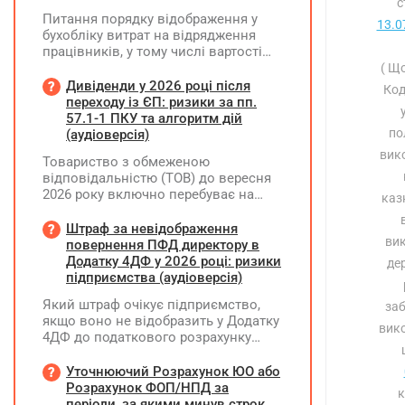
с
Питання порядку відображення у
13.0
бухобліку витрат на відрядження
працівників, у тому числі вартості
проживання в готелі, яке сплачено з
( Щ
карткового рахунку працівника та
Дивіденди у 2026 році після
Код
підтвердження таких операцій
переходу із ЄП: ризики за пп.
первинними документами, належать
57.1-1 ПКУ та алгоритм дій
до компетенції Мінфіну
по
(аудіоверсія)
вико
Товариство з обмеженою
відповідальністю (ТОВ) до вересня
2026 року включно перебуває на
каз
спрощеній системі оподаткування
(єдиний податок, 3 група, ставка 5%,
Штраф за невідображення
вик
неплатник ПДВ). З 1 жовтня 2026
повернення ПФД директору в
року підприємство переходить на
Додатку 4ДФ у 2026 році: ризики
де
загальну систему оподаткування
підприємства (аудіоверсія)
(стає платником податку на
Який штраф очікує підприємство,
заб
прибуток). За результатами
якщо воно не відобразить у Додатку
діяльності у періоді 2024–2025 років
вико
4ДФ до податкового розрахунку
(під час перебування на спрощеній
повернення поворотної фінансової
системі) підприємство отримало
допомоги (ПФД) директору?
Уточнюючий Розрахунок ЮО або
чистий прибуток, сума
Розрахунок ФОП/НПД за
нерозподіленого прибутку в балансі
к
періоди, за якими минув строк