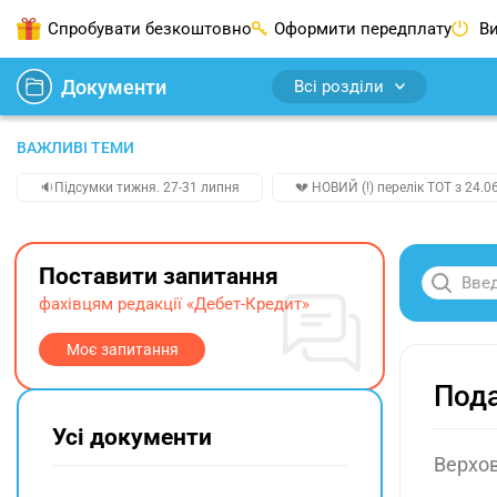
Спробувати безкоштовно
Оформити передплату
Ви
Документи
Всі розділи
ВАЖЛИВІ ТЕМИ
🔉Підсумки тижня. 27-31 липня
💔 НОВИЙ (!) перелік ТОТ з 24.06
Поставити запитання
фахівцям редакції «Дебет-Кредит»
Моє запитання
Пода
Усі документи
Верхов