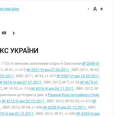
-
A
+
системі iplex
49
КС УКРАЇНИ
т.112)( Із змінами, внесеними згідно із Законами
№ 2856-VI
11, № 41, ст.413
№ 3221-VI від 07.04.2011
, ВВР, 2011, № 42,
.05.2011
, ВВР, 2011, № 45, ст.477
№ 3387-VI від 19.05.2011
№ 3610-VI від 07.07.2011
, ВВР, 2012, № 7, ст.53
№ 3675-VI
12, № 19-20, ст.174
№ 4014-VI від 04.11.2011
, ВВР, 2012, №
тлумачення до Кодексу див. в
Рішенні Конституційного Суду
и
№ 4212-VI від 22.12.2011
, ВВР, 2012, № 32-33, ст.413
№
1
, ВВР, 2012, № 38, ст.456
№ 4238-VI від 22.12.2011
, ВВР,
9-VI від 22.12.2011
, ВВР, 2012, № 31, ст.389
№ 4453-VI від