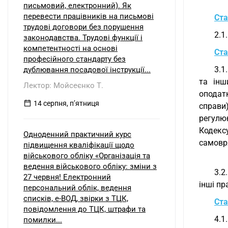
письмовий, електронний). Як
перевести працівників на письмові
Ста
трудові договори без порушення
2.1
законодавства. Трудові функції і
компетентності на основі
Ста
професійного стандарту без
3.1
дублювання посадової інструкції...
та інш
Лектор: Мойсеєнко Т.
оподатк
14 серпня, пʼятниця
справи
регулю
Кодекс
Одноденний практичний курс
самовря
підвищення кваліфікації щодо
військового обліку «Організація та
ведення військового обліку: зміни з
3.2
27 червня! Електронний
інші пр
персональний облік, ведення
списків, е-ВОД, звірки з ТЦК,
Ста
повідомлення до ТЦК, штрафи та
4.1
помилки...