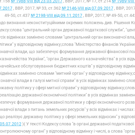
т.158
№ 1988-VIII від 23.03.2017
, ВВР, 2017, № 17, ст.214
№ 1989-VIII
7.2017
, ВВР, 2017, № 33, ст.362
№ 2146-VIII від 07.09.2017
, ВВР, 2017
49-50, ст.437
№ 2198-VIII від 09.11.2017
, ВВР, 2017, № 49-50, ст.4
одо визнання неконституційними окремих положень див. Рішення К
ексу:слова "центральний орган державної податкової служби", "цен
усіх відмінках замінено словами "центральний орган виконавчої вл
літики" у відповідному відмінку;слова "Міністерство фінансів Україн
навчої влади, що забезпечує формування державної фінансової пол
казначейства України", "орган Державного казначейства" в усіх відм
начейське обслуговування бюджетних коштів" у відповідному відмінк
відмінках замінено словами "митний орган" у відповідному відмінк
онавчої влади в галузі митної справи" в усіх відмінках замінено сл
ржавну політику у сфері митної справи" у відповідному відмінку;сл
реалізацію державної економічної політики" в усіх відмінках замін
езпечує формування державної політики у сфері економічного розви
навчої влади з питань земельних ресурсів" у всіх відмінках і числа
що реалізує державну політику у сфері земельних відносин" у відпові
05.07.2012
)( У тексті Кодексу:слова "в органі державної податкової 
онтролюючому органі" у відповідному відмінку і числі, а слова "орг