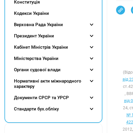
Конституція
Кодекси України
Верховна Рада України
Президент України
Кабінет Міністрів України
Міністерства України
Органи судової влади
(Відо
від 2
Нормативні акти міжнародного
характеру
ст.4
, ВВ
Документи СРСР та УРСР
від 
24, с
Cтандарти бух.обліку
№ 1
422
2012,