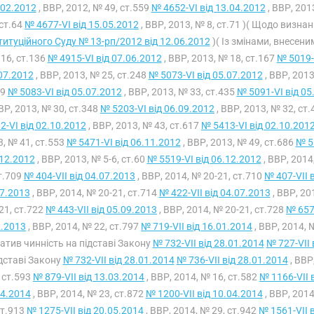
.02.2012
, ВВР, 2012, № 49, ст.559
№ 4652-VI від 13.04.2012
, ВВР, 201
ст.64
№ 4677-VI від 15.05.2012
, ВВР, 2013, № 8, ст.71 )( Щодо виз
итуційного Суду № 13-рп/2012 від 12.06.2012
)( Із змінами, внесени
16, ст.136
№ 4915-VI від 07.06.2012
, ВВР, 2013, № 18, ст.167
№ 5019-
07.2012
, ВВР, 2013, № 25, ст.248
№ 5073-VI від 05.07.2012
, ВВР, 2013
39
№ 5083-VI від 05.07.2012
, ВВР, 2013, № 33, ст.435
№ 5091-VI від 05
ВВР, 2013, № 30, ст.348
№ 5203-VI від 06.09.2012
, ВВР, 2013, № 32, ст
2-VI від 02.10.2012
, ВВР, 2013, № 43, ст.617
№ 5413-VI від 02.10.201
, № 41, ст.553
№ 5471-VI від 06.11.2012
, ВВР, 2013, № 49, ст.686
№ 5
12.2012
, ВВР, 2013, № 5-6, ст.60
№ 5519-VI від 06.12.2012
, ВВР, 2014
т.709
№ 404-VII від 04.07.2013
, ВВР, 2014, № 20-21, ст.710
№ 407-VII 
7.2013
, ВВР, 2014, № 20-21, ст.714
№ 422-VII від 04.07.2013
, ВВР, 20
21, ст.722
№ 443-VII від 05.09.2013
, ВВР, 2014, № 20-21, ст.728
№ 657-
2.2013
, ВВР, 2014, № 22, ст.797
№ 719-VII від 16.01.2014
, ВВР, 2014, 
ратив чинність на підставі Закону
№ 732-VII від 28.01.2014
№ 727-VII 
дставі Закону
№ 732-VII від 28.01.2014
№ 736-VII від 28.01.2014
, ВВР
, ст.593
№ 879-VII від 13.03.2014
, ВВР, 2014, № 16, ст.582
№ 1166-VII 
04.2014
, ВВР, 2014, № 23, ст.872
№ 1200-VII від 10.04.2014
, ВВР, 2014
ст.913
№ 1275-VII від 20.05.2014
, ВВР, 2014, № 29, ст.942
№ 1561-VII 