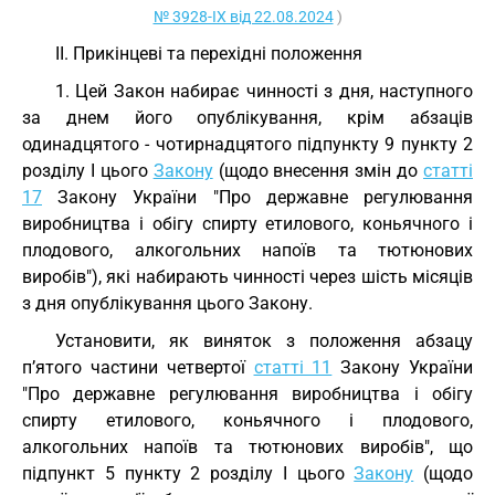
№ 3928-IX від 22.08.2024
)
II. Прикінцеві та перехідні положення
1. Цей Закон набирає чинності з дня, наступного
за днем його опублікування, крім абзаців
одинадцятого - чотирнадцятого підпункту 9 пункту 2
розділу I цього
Закону
(щодо внесення змін до
статті
17
Закону України "Про державне регулювання
виробництва і обігу спирту етилового, коньячного і
плодового, алкогольних напоїв та тютюнових
виробів"), які набирають чинності через шість місяців
з дня опублікування цього Закону.
Установити, як виняток з положення абзацу
п’ятого частини четвертої
статті 11
Закону України
"Про державне регулювання виробництва і обігу
спирту етилового, коньячного і плодового,
алкогольних напоїв та тютюнових виробів", що
підпункт 5 пункту 2 розділу I цього
Закону
(щодо