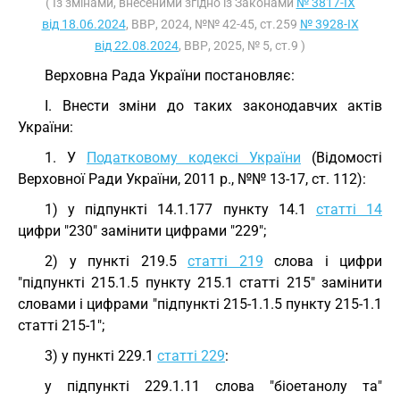
( Із змінами, внесеними згідно із Законами
№ 3817-IX
від 18.06.2024
, ВВР, 2024, №№ 42-45, ст.259
№ 3928-IX
від 22.08.2024
, ВВР, 2025, № 5, ст.9 )
Верховна Рада України постановляє:
I. Внести зміни до таких законодавчих актів
України:
1. У
Податковому кодексі України
(Відомості
Верховної Ради України, 2011 р., №№ 13-17, ст. 112):
1) у підпункті 14.1.177 пункту 14.1
статті 14
цифри "230" замінити цифрами "229";
2) у пункті 219.5
статті 219
слова і цифри
"підпункті 215.1.5 пункту 215.1 статті 215" замінити
словами і цифрами "підпункті 215-1.1.5 пункту 215-1.1
статті 215-1";
3) у пункті 229.1
статті 229
:
у підпункті 229.1.11 слова "біоетанолу та"