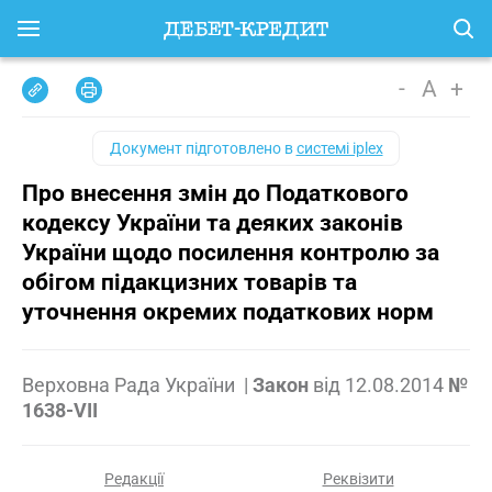
-
A
+
Документ підготовлено в
системі iplex
Про внесення змін до Податкового
кодексу України та деяких законів
України щодо посилення контролю за
обігом підакцизних товарів та
уточнення окремих податкових норм
Верховна Рада України
|
Закон
від
12.08.2014
№
1638-VII
Редакції
Реквізити