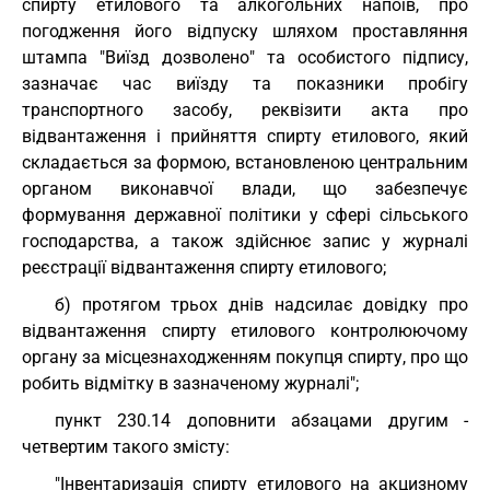
спирту етилового та алкогольних напоїв, про
погодження його відпуску шляхом проставляння
штампа "Виїзд дозволено" та особистого підпису,
зазначає час виїзду та показники пробігу
транспортного засобу, реквізити акта про
відвантаження і прийняття спирту етилового, який
складається за формою, встановленою центральним
органом виконавчої влади, що забезпечує
формування державної політики у сфері сільського
господарства, а також здійснює запис у журналі
реєстрації відвантаження спирту етилового;
б) протягом трьох днів надсилає довідку про
відвантаження спирту етилового контролюючому
органу за місцезнаходженням покупця спирту, про що
робить відмітку в зазначеному журналі";
пункт 230.14 доповнити абзацами другим -
четвертим такого змісту:
"Інвентаризація спирту етилового на акцизному