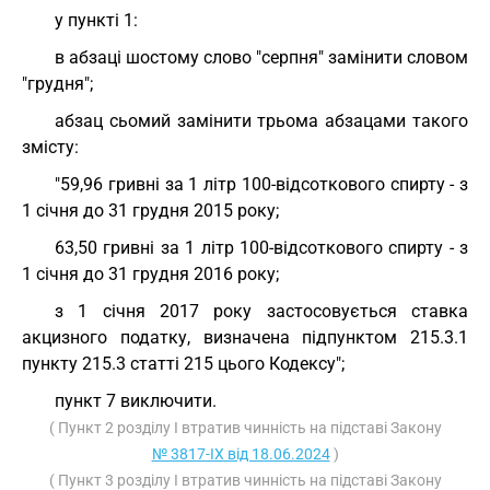
у пункті 1:
в абзаці шостому слово "серпня" замінити словом
"грудня";
абзац сьомий замінити трьома абзацами такого
змісту:
"59,96 гривні за 1 літр 100-відсоткового спирту - з
1 січня до 31 грудня 2015 року;
63,50 гривні за 1 літр 100-відсоткового спирту - з
1 січня до 31 грудня 2016 року;
з 1 січня 2017 року застосовується ставка
акцизного податку, визначена підпунктом 215.3.1
пункту 215.3 статті 215 цього Кодексу";
пункт 7 виключити.
( Пункт 2 розділу I втратив чинність на підставі Закону
№ 3817-IX від 18.06.2024
)
( Пункт 3 розділу I втратив чинність на підставі Закону