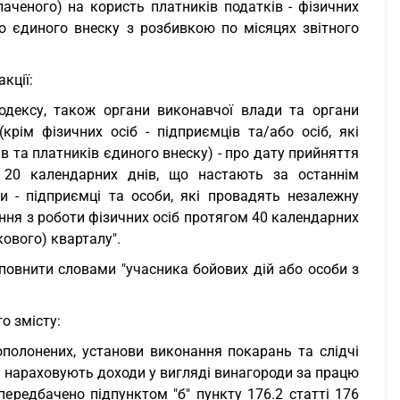
аченого) на користь платників податків - фізичних
го єдиного внеску з розбивкою по місяцях звітного
кції:
 Кодексу, також органи виконавчої влади та органи
крім фізичних осіб - підприємців та/або осіб, які
в та платників єдиного внеску) - про дату прийняття
 20 календарних днів, що настають за останнім
и - підприємці та особи, які провадять незалежну
ення з роботи фізичних осіб протягом 40 календарних
ового) кварталу".
овнити словами "учасника бойових дій або особи з
о змісту:
вополонених, установи виконання покарань та слідчі
і нараховують доходи у вигляді винагороди за працю
ередбачено підпунктом "б" пункту 176.2 статті 176