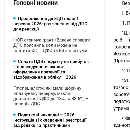
Головні новини
Вер
I. 
Продовження дії ЕЦП після 1
1. 
вересня 2026: розʼяснення від ДПС
для редакції
"Дл
осіб -
ФОП отримує грант «Власна справа»:
ДПС пояснила, коли можна не
конвен
платити ЄП, ПДФО та ВЗ з цієї суми
Женевс
(Проток
Сплата ПДВ і податку на прибуток
з відшкодування шкоди:
2. 
оформлення претензії та
відображення в обліку – 2026
"51
та/або
Гіг-спеціалісти, які мали щорічну
оплачувану перерву, мають
зобов’
доплатити ПДФО до 18% та ВЗ 5%, –
податко
позиція ДПС
утриман
Податкові накладні – 2026:
Фіз
інструкція зі складання і реєстрації
єдиног
від редакції з практичними