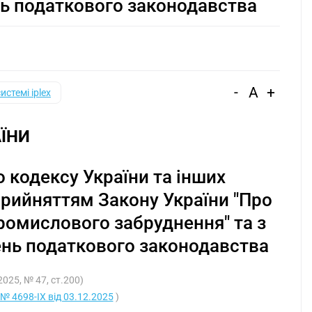
ь податкового законодавства
-
A
+
системі iplex
ЇНИ
 кодексу України та інших
 прийняттям Закону України "Про
промислового забруднення" та з
нь податкового законодавства
2025, № 47, ст.200)
№ 4698-IX від 03.12.2025
)