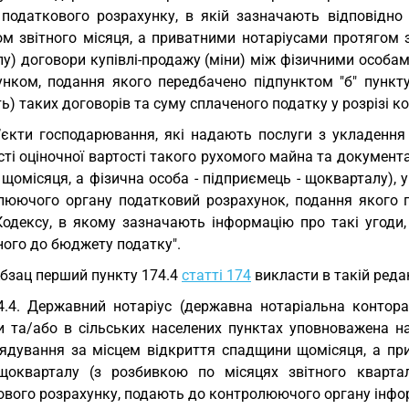
 податкового розрахунку, в якій зазначають відповідно
ом звітного місяця, а приватними нотаріусами протягом з
лу) договори купівлі-продажу (міни) між фізичними особ
унком, подання якого передбачено підпунктом "б" пункту 
ть) таких договорів та суму сплаченого податку у розрізі к
’єкти господарювання, які надають послуги з укладення 
сті оціночної вартості такого рухомого майна та докумен
 щомісяця, а фізична особа - підприємець - щокварталу),
люючого органу податковий розрахунок, подання якого пе
Кодексу, в якому зазначають інформацію про такі угоди,
ного до бюджету податку".
Абзац перший пункту 174.4
статті 174
викласти в такій редак
4.4. Державний нотаріус (державна нотаріальна контор
и та/або в сільських населених пунктах уповноважена на
ядування за місцем відкриття спадщини щомісяця, а при
щокварталу (з розбивкою по місяцях звітного кварта
ового розрахунку, подають до контролюючого органу інфо