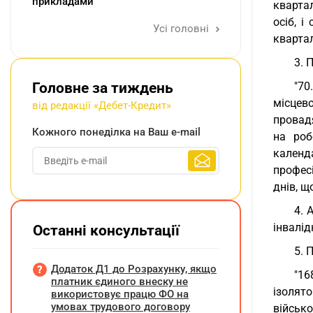
прикладами
кварта
осіб, 
Усі головні
квартал
3. 
Головне за тиждень
"70
місцев
від редакції «Дебет-Кредит»
провадя
Кожного понеділка на Ваш e-mail
на роб
календ
професі
днів, щ
4. 
інвалід
Останні консультації
5. 
Додаток Д1 до Розрахунку, якщо
"16
платник єдиного внеску не
ізолято
використовує працю ФО на
умовах трудового договору
військ