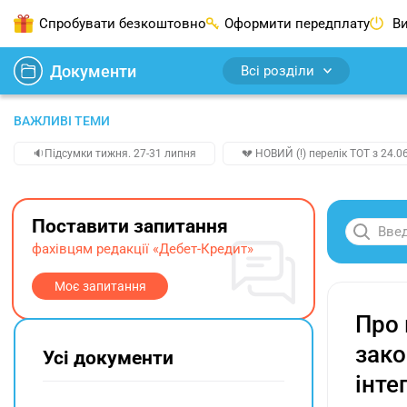
Спробувати безкоштовно
Оформити передплату
Ви
Документи
Всі розділи
ВАЖЛИВІ ТЕМИ
🔉Підсумки тижня. 27-31 липня
💔 НОВИЙ (!) перелік ТОТ з 24.06
Поставити запитання
фахівцям редакції «Дебет-Кредит»
Моє запитання
Про 
зако
Усі документи
інте