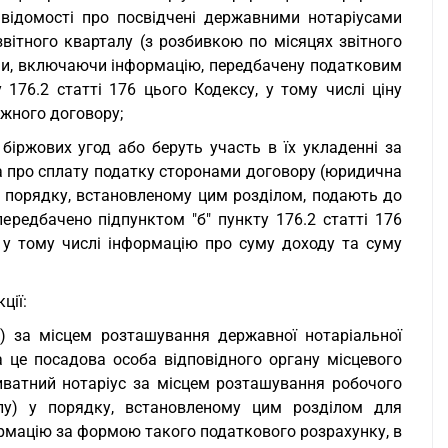
 відомості про посвідчені державними нотаріусами
вітного кварталу (з розбивкою по місяцях звітного
ами, включаючи інформацію, передбачену податковим
176.2 статті 176 цього Кодексу, у тому числі ціну
ожного договору;
біржових угод або беруть участь в їх укладенні за
та про сплату податку сторонами договору (юридична
 у порядку, встановленому цим розділом, подають до
редбачено підпунктом "б" пункту 176.2 статті 176
 у тому числі інформацію про суму доходу та суму
ції:
а) за місцем розташування державної нотаріальної
 це посадова особа відповідного органу місцевого
ватний нотаріус за місцем розташування робочого
лу) у порядку, встановленому цим розділом для
рмацію за формою такого податкового розрахунку, в