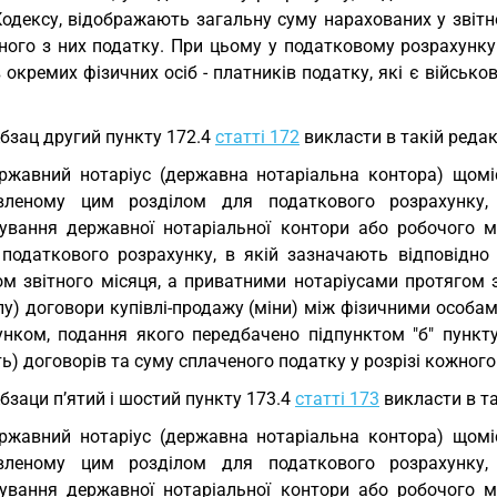
Кодексу, відображають загальну суму нарахованих у звітн
ного з них податку. При цьому у податковому розрахунку
 окремих фізичних осіб - платників податку, які є військ
Абзац другий пункту 172.4
статті 172
викласти в такій редакц
ржавний нотаріус (державна нотаріальна контора) щомі
вленому цим розділом для податкового розрахунку
ування державної нотаріальної контори або робочого 
 податкового розрахунку, в якій зазначають відповідно
ом звітного місяця, а приватними нотаріусами протягом з
лу) договори купівлі-продажу (міни) між фізичними особ
унком, подання якого передбачено підпунктом "б" пункту 
ть) договорів та суму сплаченого податку у розрізі кожного
Абзаци п’ятий і шостий пункту 173.4
статті 173
викласти в та
ржавний нотаріус (державна нотаріальна контора) щомі
вленому цим розділом для податкового розрахунку
ування державної нотаріальної контори або робочого 