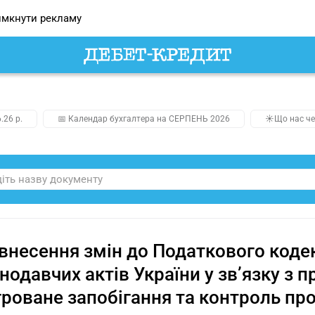
мкнути рекламу
.26 р.
📅 Календар бухгалтера на СЕРПЕНЬ 2026
☀️Що нас че
внесення змін до Податкового кодек
нодавчих актів України у зв’язку з 
гроване запобігання та контроль пр