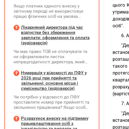
цього 
Якщо платник єдиного внеску у
звітному періоді не використовує
утрима
працю фізичних осіб на умовах
доходів
трудового договору (контракту) або
осіб".
на інших умовах, передбачених
Лікарняний директора під час
законодавством, Додаток Д1/
відпустки без збереження
6. 
Додаток ФІЗ-Д1 за відповідний
зарплати: оформлення та оплата
період не подається
(аудіоверсія)
"Де
Чи має право ТОВ не оплачувати та
встано
не оформлювати листок
розташ
непрацездатності директора, який
такого
перебуває у відпустці без
збереження заробітної плати під час
Нумерація у відомості до ПФУ у
протяг
призупинення діяльності
2026 році при прийнятті та
кварта
підприємства?
звільненні: основне місце і
розрах
сумісництво (аудіоверсія)
(вартіс
Чи потрібно у відомості до ПФУ
проставляти номер при прийнятті та
7. 
звільненні працівника? Якщо особа
одночасно працювала за основним
"Де
місцем роботи та за сумісництвом,
Розрахунок внеску на підтримку
встано
чи рахується це як два роботодавці?
працевлаштування осіб з
розташ
інвалідністю та виплати за