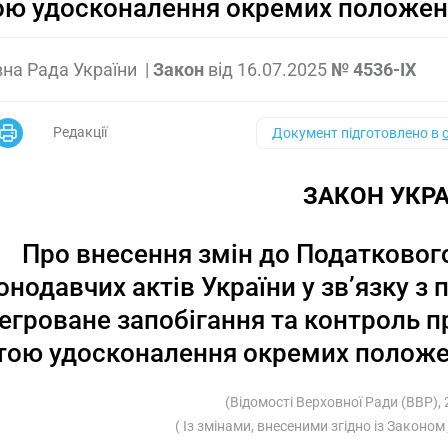
ю удосконалення окремих положен
на Рада України
|
Закон
від
16.07.2025
№ 4536-IX
Редакції
Документ підготовлено в
ЗАКОН УКРА
Про внесення змін до Податкового
онодавчих актів України у зв’язку з
тегроване запобігання та контроль 
тою удосконалення окремих положе
(Відомості Верховної Ради (ВВР), 
( Із змінами, внесеними згідно із Законом