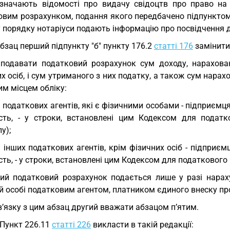
азначають відомості про видачу свідоцтв про право на
вим розрахунком, подання якого передбачено підпунктом "
 порядку нотаріуси подають інформацію про посвідчення д
Абзац перший підпункту "б" пункту 176.2
статті 176
замінити
 подавати податковий розрахунок сум доходу, нарахован
х осіб, і сум утриманого з них податку, а також сум нар
м місцем обліку:
 податкових агентів, які є фізичними особами - підприємц
ість, - у строки, встановлені цим Кодексом для податк
у);
 інших податкових агентів, крім фізичних осіб - підприєм
сть, - у строки, встановлені цим Кодексом для податкового 
ий податковий розрахунок подається лише у разі нарах
й особі податковим агентом, платником єдиного внеску про
в’язку з цим абзац другий вважати абзацом п’ятим.
 Пункт 226.11
статті 226
викласти в такій редакції: