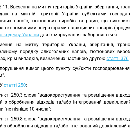
6.11. Ввезення на митну територію України, зберігання, тр
даж на митній території України суб’єктами господ
льних напоїв, тютюнових виробів та рідин, що використ
я економічними операторами підакцизних товарів (продукц
о кодексу України
для їх маркування, забороняються.
езення на митну територію України, зберігання, тра
вленому порядку алкогольних напоїв, тютюнових вироб
тах, крім випадків, визначених частиною другою
статті 376
порушення вимог цього пункту суб’єкти господарювання т
м".
 У
статті 250
:
ункті 250.3 слова "водокористування та розміщення відход
й з оброблення відходів та/або інтегрований довкіллєвий
 "не пізніше 10 числа";
ункті 250.8 слова "водокористування та розміщення відход
й з оброблення відходів та/або інтегрований довкіллєвий д