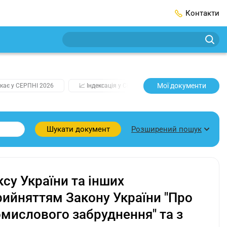
Контакти
Мої документи
кає у СЕРПНІ 2026
📈 Індексація у СЕРПНІ
2️⃣0️⃣2️⃣7️⃣ Усі клю
Розширений пошук
Шукати документ
су України та інших
прийняттям Закону України "Про
омислового забруднення" та з