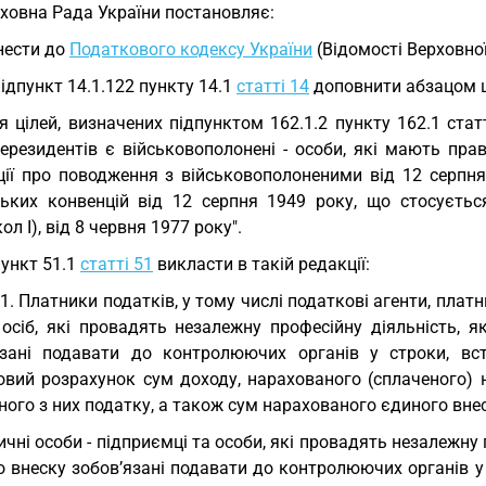
ховна Рада України постановляє:
Внести до
Податкового кодексу України
(Відомості Верховної 
Підпункт 14.1.122 пункту 14.1
статті 14
доповнити абзацом ш
я цілей, визначених підпунктом 162.1.2 пункту 162.1 ста
 нерезидентів є військовополонені - особи, які мають пр
ції про поводження з військовополоненими від 12 серпн
ьких конвенцій від 12 серпня 1949 року, що стосуєтьс
ол I), від 8 червня 1977 року".
Пункт 51.1
статті 51
викласти в такій редакції:
.1. Платники податків, у тому числі податкові агенти, плат
 осіб, які провадять незалежну професійну діяльність, я
язані подавати до контролюючих органів у строки, вс
вий розрахунок сум доходу, нарахованого (сплаченого) на
ого з них податку, а також сум нарахованого єдиного внес
ичні особи - підприємці та особи, які провадять незалежну 
о внеску зобов’язані подавати до контролюючих органів у