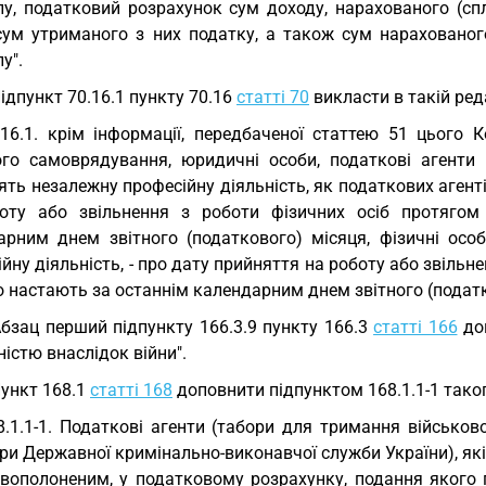
лу, податковий розрахунок сум доходу, нарахованого (спл
і сум утриманого з них податку, а також сум нараховано
у".
Підпункт 70.16.1 пункту 70.16
статті 70
викласти в такій реда
.16.1. крім інформації, передбаченої статтею 51 цього
ого самоврядування, юридичні особи, податкові агенти (
ть незалежну професійну діяльність, як податкових агенті
оту або звільнення з роботи фізичних осіб протягом
арним днем звітного (податкового) місяця, фізичні особ
йну діяльність, - про дату прийняття на роботу або звільн
о настають за останнім календарним днем звітного (податк
Абзац перший підпункту 166.3.9 пункту 166.3
статті 166
доп
ністю внаслідок війни".
Пункт 168.1
статті 168
доповнити підпунктом 168.1.1-1 таког
8.1.1-1. Податкові агенти (табори для тримання військо
ри Державної кримінально-виконавчої служби України), як
овополоненим, у податковому розрахунку, подання якого п