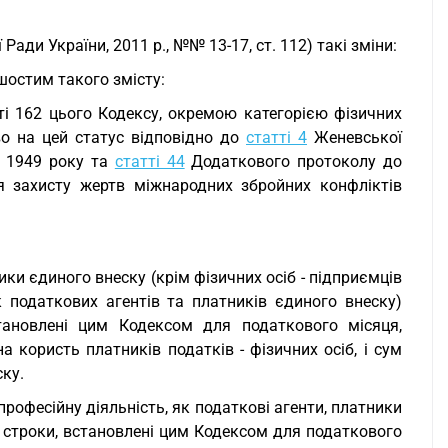
Ради України, 2011 р., №№ 13-17, ст. 112) такі зміни:
остим такого змісту:
тті 162 цього Кодексу, окремою категорією фізичних
аво на цей статус відповідно до
статті 4
Женевської
я 1949 року та
статті 44
Додаткового протоколу до
я захисту жертв міжнародних збройних конфліктів
ники єдиного внеску (крім фізичних осіб - підприємців
к податкових агентів та платників єдиного внеску)
тановлені цим Кодексом для податкового місяця,
 користь платників податків - фізичних осіб, і сум
ку.
професійну діяльність, як податкові агенти, платники
 строки, встановлені цим Кодексом для податкового