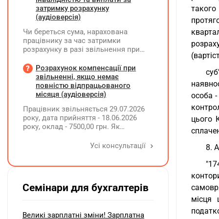
затримку розрахунку
такого
(аудіоверсія)
протяг
Чи береться сума, нарахована
кварта
працівнику за час затримки
розрах
розрахунку в разі звільнення при
(вартіс
обчсиленні середньомісячної
заробітної плати (винагороди), для
Розрахунок компенсації при
суб
розрахунку внеску на підтримку
звільненні, якщо немає
наявно
працевлаштування осіб з
повністю відпрацьованого
інвалідністю?
місяця (аудіоверсія)
особа -
контро
Працівник звільняється 29.07.2026
року, дата прийняття - 18.06.2026
цього 
року, оклад - 7500,00 грн. Як
сплаче
розрахувати компенсацію трьох
невикористаних днів відпустки при
Усі консультації
8. 
звільненні?
"17
контор
Семінари для бухгалтерів
самовр
місця 
податк
Великі зарплатні зміни! Зарплатна