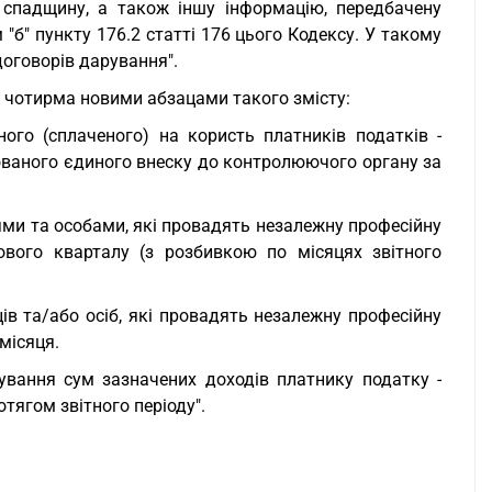
 спадщину, а також іншу інформацію, передбачену
б" пункту 176.2 статті 176 цього Кодексу. У такому
оговорів дарування".
 чотирма новими абзацами такого змісту:
ого (сплаченого) на користь платників податків -
ахованого єдиного внеску до контролюючого органу за
ями та особами, які провадять незалежну професійну
ового кварталу (з розбивкою по місяцях звітного
ців та/або осіб, які провадять незалежну професійну
місяця.
ування сум зазначених доходів платнику податку -
тягом звітного періоду".