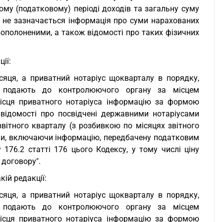
ому (податковому) періоді доходів та загальну суму
 не зазначається інформація про суми нарахованих
овополоненими, а також відомості про таких фізичних
ії:
сяця, а приватний нотаріус щокварталу в порядку,
, подають до контролюючого органу за місцем
місця приватного нотаріуса інформацію за формою
 відомості про посвідчені державними нотаріусами
вітного кварталу (з розбивкою по місяцях звітного
ами, включаючи інформацію, передбачену податковим
176.2 статті 176 цього Кодексу, у тому числі ціну
 договору".
кій редакції:
сяця, а приватний нотаріус щокварталу в порядку,
, подають до контролюючого органу за місцем
місця приватного нотаріуса інформацію за формою