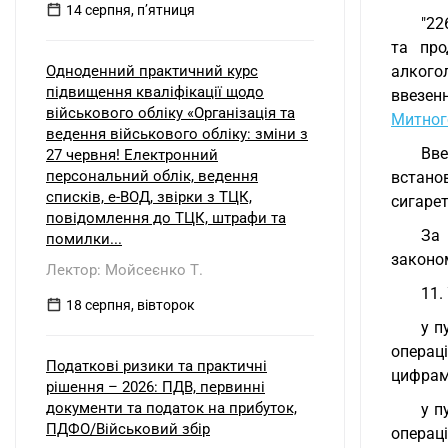
14 серпня, пʼятниця
"22
та про
Одноденний практичний курс
алкого
підвищення кваліфікації щодо
ввезенн
військового обліку «Організація та
Митног
ведення військового обліку: зміни з
Вв
27 червня! Електронний
персональний облік, ведення
встано
списків, е-ВОД, звірки з ТЦК,
сигаре
повідомлення до ТЦК, штрафи та
За 
помилки...
законо
Лектор: Мойсеєнко Т.
11.
18 серпня, вівторок
у п
операці
Податкові ризики та практичні
цифрами
рішення – 2026: ПДВ, первинні
документи та податок на прибуток,
у п
ПДФО/Військовий збір
операці