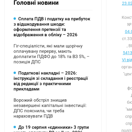
Головні новини
23.0
Конс
Сплата ПДВ і податку на прибуток
з відшкодування шкоди:
№ 
оформлення претензії та
04.
відображення в обліку – 2026
ст.3
Гіг-спеціалісти, які мали щорічну
, 
оплачувану перерву, мають
5413
доплатити ПДФО до 18% та ВЗ 5%, –
VI ві
позиція ДПС
орган
Податкові накладні – 2026:
"цен
інструкція зі складання і реєстрації
від редакції з практичними
фо
прикладами
Ворожий обстріл знищив
бю
незавершені капітальні інвестиції:
"ми
ДПС пояснила, чи треба
нараховувати ПДВ
спр
спр
До 19 серпня «єдинники» 3 групи
політ