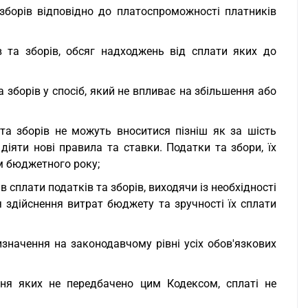
а зборів відповідно до платоспроможності платників
ів та зборів, обсяг надходжень від сплати яких до
а зборів у спосіб, який не впливає на збільшення або
в та зборів не можуть вноситися пізніш як за шість
діяти нові правила та ставки. Податки та збори, їх
м бюджетного року;
ів сплати податків та зборів, виходячи із необхідності
здійснення витрат бюджету та зручності їх сплати
визначення на законодавчому рівні усіх обов'язкових
яння яких не передбачено цим Кодексом, сплаті не