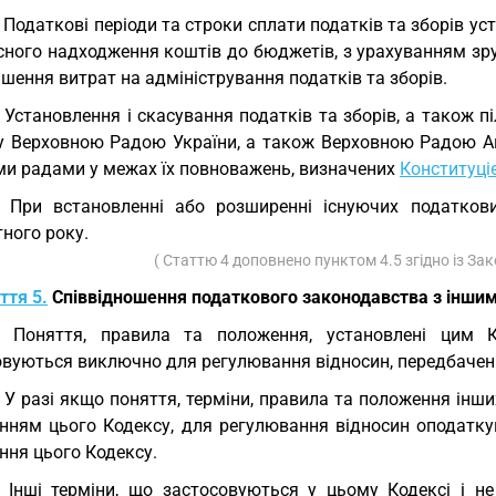
. Податкові періоди та строки сплати податків та зборів у
сного надходження коштів до бюджетів, з урахуванням зр
шення витрат на адміністрування податків та зборів.
. Установлення і скасування податків та зборів, а також 
у Верховною Радою України, а також Верховною Радою Ав
ми радами у межах їх повноважень, визначених
Конституці
. При встановленні або розширенні існуючих податкови
ного року.
( Статтю 4 доповнено пунктом 4.5 згідно із З
ття 5.
Співвідношення податкового законодавства з інши
1. Поняття, правила та положення, установлені цим
овуються виключно для регулювання відносин, передбачени
. У разі якщо поняття, терміни, правила та положення інш
нням цього Кодексу, для регулювання відносин оподаткув
ння цього Кодексу.
. Інші терміни, що застосовуються у цьому Кодексі і н