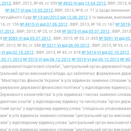
2.2012
, ВВР, 2012, № 49, ст.559
№ 4652-VI від 13.04.2012
, ВВР, 2013, 
№ 4677-VI від 15.05.2012
, ВВР, 2013, № 8, ст.71 )( Щодо визнан
титуційного Суду
№ 13-рп/2012 від 12.06.2012
)( Із змінами, внесени
16, ст.136
№ 4915-VI від 07.06.2012
, ВВР, 2013, № 18, ст.167
№ 5019-
07.2012
, ВВР, 2013, № 25, ст.248
№ 5073-VI від 05.07.2012
, ВВР, 2013
39
№ 5083-VI від 05.07.2012
, ВВР, 2013, № 33, ст.435
№ 5091-VI від 05
ВВР, 2013, № 30, ст.348
№ 5211-VI від 06.09.2012
, ВВР, 2013, № 33, ст
-VI від 02.10.2012
, ВВР, 2013, № 43, ст.618
№ 5414-VI від 02.10.2012
д 20.11.2012
№ 5515-VI від 06.12.2012
№ 5519-VI від 06.12.2012
№ 407
 державної податкової служби", "центральний орган державної пода
тральний орган виконавчої влади, що забезпечує формування держав
"Міністерство фінансів України" в усіх відмінках замінено словами
рмування державної фінансової політики" у відповідному відмінку;
Державного казначейства" в усіх відмінках і числах замінено слов
джетних коштів" у відповідному відмінку та числі;слова "орган держ
тний орган" у відповідному відмінку;слова "спеціально уповноваже
ави" в усіх відмінках замінено словами "центральний орган виконавч
ави" у відповідному відмінку;слова "центральний орган виконавчої
ики" в усіх відмінках замінено словами "центральний орган викона