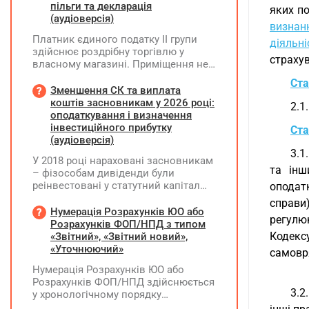
пільги та декларація
яких п
(аудіоверсія)
визнан
Платник єдиного податку ІІ групи
діяльні
здійснює роздрібну торгівлю у
страху
власному магазині. Приміщення не
здає в оренду, право власності на
Ста
земельну ділянку має як ФОП. Як
Зменшення СК та виплата
правильно застосувати пільгу з
коштів засновникам у 2026 році:
2.1
земельного податку? Подано форму
оподаткування і визначення
№20-ОПП на магазин і землю. Чи
інвестиційного прибутку
Ста
необхідно подавати декларацію з
(аудіоверсія)
земельного податку та який код
3.1
У 2018 році нараховані засновникам
пільги зазначати?
та інш
– фізособам дивіденди були
реінвестовані у статутний капітал
оподатк
без зміни часток, із них сплачено
справи
ПДФО та ВЗ. Крім того, статутний
Нумерація Розрахунків ЮО або
регулю
капітал збільшувався за рахунок
Розрахунків ФОП/НПД з типом
нерозподіленого прибутку без
Кодекс
«Звітний», «Звітний новий»,
нарахування дивідендів. У 2026 році
«Уточнюючий»
самовря
його планують зменшити та
Нумерація Розрахунків ЮО або
виплатити кошти засновникам. Чи
Розрахунків ФОП/НПД здійснюється
потрібно утримувати ПДФО та ВЗ?
3.2
у хронологічному порядку
незалежно від типу Розрахунків в