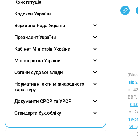
Конституція
Кодекси України
Верховна Рада України
Президент України
Кабінет Міністрів України
Міністерства України
Органи судової влади
(Відо
від 
Нормативні акти міжнародного
характеру
ст.4
ВВР,
Документи СРСР та УРСР
08.
ст.2
Cтандарти бух.обліку
18-р
VI в