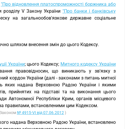
и
"Про відновлення платоспроможності боржника або
и розділу V Закону України
"Про банки і банківську
еску на загальнообов'язкове державне соціальне
ючно шляхом внесення змін до цього Кодексу.
ції України
; цього Кодексу;
Митного кодексу України
вання правовідносин, що виникають у зв'язку з
ий кордон України (далі - законами з питань митної
сть яких надана Верховною Радою України і якими
ів, прийнятих на підставі та на виконання цього
ади Автономної Республіки Крим, органів місцевого
 за правилами, встановленими цим Кодексом.
з Законом
№ 4915-VI від 07.06.2012
)
якого надана Верховною Радою України, встановлено