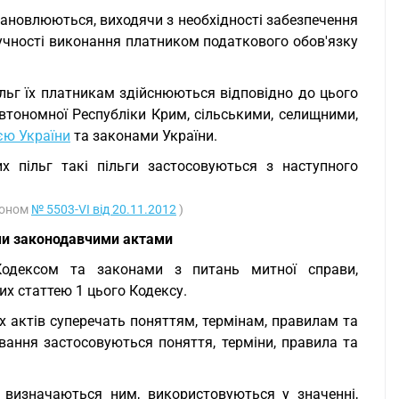
становлюються, виходячи з необхідності забезпечення
учності виконання платником податкового обов'язку
пільг їх платникам здійснюються відповідно до цього
тономної Республіки Крим, сільськими, селищними,
єю України
та законами України.
х пільг такі пільги застосовуються з наступного
аконом
№ 5503-VI від 20.11.2012
)
ми законодавчими актами
 Кодексом та законами з питань митної справи,
х статтею 1 цього Кодексу.
их актів суперечать поняттям, термінам, правилам та
ання застосовуються поняття, терміни, правила та
е визначаються ним, використовуються у значенні,