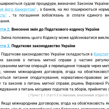
оширюються судові процедури, визначені Законом Україн
ня його банкрутом"
, з банків, на які поширюються норм
сть"
, та погашення зобов'язань зі сплати єдиного вн
вання.
ття 2.
Внесення змін до Податкового кодексу України
. Зміна положень цього Кодексу може здійснюватися викл
ття 3.
Податкове законодавство України
. Податкове законодавство України складається з
Конститу
их законів з питань митної справи у частині регулю
уванням митом операцій з переміщення товарів через митн
); чинних міжнародних договорів, згода на обов'язкові
ються питання оподаткування; нормативно-правових акт
у та законів з питань митної справи; рішень Верховної Р
дування з питань місцевих податків та зборів, прийнятих
( Пункт 3.1 статті 3 із змінами, внесеними згідно і
. Якщо міжнародним договором, згода на обов'язковість 