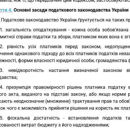
авила, ніж ті, що передбачені цим Кодексом, застосовують
ття 4.
Основні засади податкового законодавства України
. Податкове законодавство України ґрунтується на таких п
.1. загальність оподаткування - кожна особа зобов'язан
митної справи податки та збори, платником яких вона є зг
.2. рівність усіх платників перед законом, недопущен
чення однакового підходу до всіх платників податків незале
жності, форми власності юридичної особи, громадянства ф
1.3. невідворотність настання визначеної законом 
давства;
.4. презумпція правомірності рішень платника податку
ого акта, виданого на підставі закону, або якщо норми р
кають неоднозначне (множинне) трактування прав та обов'
ок чого є можливість прийняти рішення на користь як плат
.5. фіскальна достатність - встановлення податків т
сованості витрат бюджету з його надходженнями;