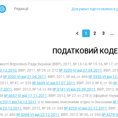
Редакції
Документ підготовлено в
1
2
3
...
ПОДАТКОВИЙ КОДЕ
мості Верховної Ради України (ВВР), 2011, № 13-14, № 15-16, № 17, с
23.12.2010
, ВВР, 2011, № 29, ст.272
№ 3205-VI від 07.04.2011
, ВВР, 20
28
№ 3292-VI від 21.04.2011
, ВВР, 2011, № 44, ст.469
№ 3320-VI від 12
 2011, № 47, ст.529
№ 3609-VI від 07.07.2011
, ВВР, 2012, № 6, ст.50
№ 
07.2011
, ВВР, 2012, № 14, ст.88
№ 3741-VI від 20.09.2011
, ВВР, 2012, 
48
№ 4057-VI від 17.11.2011
, ВВР, 2012, № 27, ст.278 )( Офіційне тл
п/2011 від 14.12.2011
)( Із змінами, внесеними згідно із Законами
№ 
ід 22.12.2011
, ВВР, 2012, № 29, ст.345
№ 4235-VI від 22.12.2011
, ВВР,
39, ст.460
№ 4268-VI від 22.12.2011
, ВВР, 2012, № 30, ст.356
№ 4279-VI