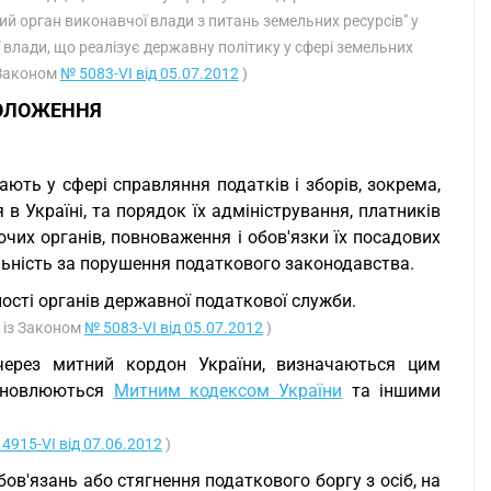
ий орган виконавчої влади з питань земельних ресурсів" у
 влади, що реалізує державну політику у сфері земельних
з Законом
№ 5083-VI від 05.07.2012
)
ПОЛОЖЕННЯ
ють у сфері справляння податків і зборів, зокрема,
в Україні, та порядок їх адміністрування, платників
ючих органів, повноваження і обов'язки їх посадових
альність за порушення податкового законодавства.
ості органів державної податкової служби.
о із Законом
№ 5083-VI від 05.07.2012
)
через митний кордон України, визначаються цим
тановлюються
Митним кодексом України
та іншими
4915-VI від 07.06.2012
)
ов'язань або стягнення податкового боргу з осіб, на