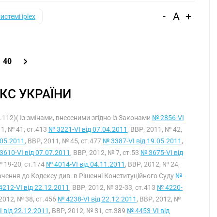
-
A
+
системі iplex
40
КС УКРАЇНИ
т.112)( Із змінами, внесеними згідно із Законами
№ 2856-VI
11, № 41, ст.413
№ 3221-VI від 07.04.2011
, ВВР, 2011, № 42,
.05.2011
, ВВР, 2011, № 45, ст.477
№ 3387-VI від 19.05.2011
,
3610-VI від 07.07.2011
, ВВР, 2012, № 7, ст.53
№ 3675-VI від
№ 19-20, ст.174
№ 4014-VI від 04.11.2011
, ВВР, 2012, № 24,
умачення до Кодексу див. в Рішенні Конституційного Суду
№
4212-VI від 22.12.2011
, ВВР, 2012, № 32-33, ст.413
№ 4220-
 2012, № 38, ст.456
№ 4238-VI від 22.12.2011
, ВВР, 2012, №
 від 22.12.2011
, ВВР, 2012, № 31, ст.389
№ 4453-VI від