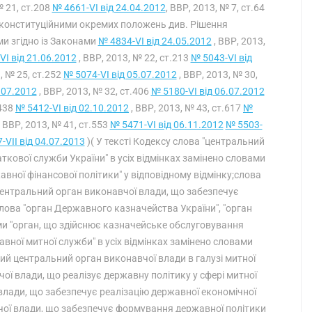
№ 21, ст.208
№ 4661-VI від 24.04.2012
, ВВР, 2013, № 7, ст.64
ня конституційними окремих положень див. Рішення
ми згідно із Законами
№ 4834-VI від 24.05.2012
, ВВР, 2013,
VI від 21.06.2012
, ВВР, 2013, № 22, ст.213
№ 5043-VI від
, № 25, ст.252
№ 5074-VI від 05.07.2012
, ВВР, 2013, № 30,
.07.2012
, ВВР, 2013, № 32, ст.406
№ 5180-VI від 06.07.2012
.438
№ 5412-VI від 02.10.2012
, ВВР, 2013, № 43, ст.617
№
, ВВР, 2013, № 41, ст.553
№ 5471-VI від 06.11.2012
№ 5503-
-VII від 04.07.2013
)( У тексті Кодексу слова "центральний
ткової служби України" в усіх відмінках замінено словами
ної фінансової політики" у відповідному відмінку;слова
 "центральний орган виконавчої влади, що забезпечує
слова "орган Державного казначейства України", "орган
ами "орган, що здійснює казначейське обслуговування
авної митної служби" в усіх відмінках замінено словами
ний центральний орган виконавчої влади в галузі митної
ої влади, що реалізує державну політику у сфері митної
 влади, що забезпечує реалізацію державної економічної
вчої влади, що забезпечує формування державної політики