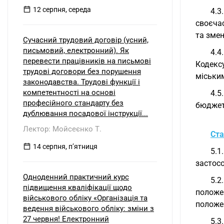
12 серпня, середа
4.3
своєча
та змен
Сучасний трудовий договір (усний,
письмовий, електронний). Як
4.4
перевести працівників на письмові
Кодекс
трудові договори без порушення
міськи
законодавства. Трудові функції і
компетентності на основі
4.5
професійного стандарту без
бюджет
дублювання посадової інструкції...
Лектор: Мойсеєнко Т.
Ста
14 серпня, пʼятниця
5.
застос
Одноденний практичний курс
5.2
підвищення кваліфікації щодо
положе
військового обліку «Організація та
положе
ведення військового обліку: зміни з
27 червня! Електронний
5.3