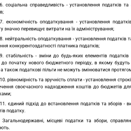
.6. соціальна справедливість - установлення податків т
в;
.7. економічність оподаткування - установлення податк
 значно перевищує витрати на їх адміністрування;
.8. нейтральність оподаткування - установлення податків т
ння конкурентоздатності платника податків;
.9. стабільність - зміни до будь-яких елементів податкі
в до початку нового бюджетного періоду, в якому будуть 
 а також податкові пільги не можуть змінюватися протяго
.10. рівномірність та зручність сплати - установлення строк
ечення своєчасного надходження коштів до бюджетів для 
ками;
.11. єдиний підхід до встановлення податків та зборів - 
ів податку.
. Загальнодержавні, місцеві податки та збори, справл
ають.