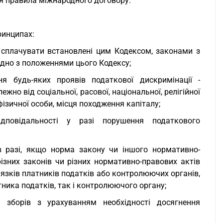
ся правила міжнародного договору.
ринципах:
а сплачувати встановлені цим Кодексом, законами з
ідно з положеннями цього Кодексу;
ня будь-яких проявів податкової дискримінації -
жно від соціальної, расової, національної, релігійної
ізичної особи, місця походження капіталу;
відповідальності у разі порушення податкового
 в разі, якщо норма закону чи іншого нормативно-
ізних законів чи різних нормативно-правових актів
язків платників податків або контролюючих органів,
ника податків, так і контролюючого органу;
а зборів з урахуванням необхідності досягнення