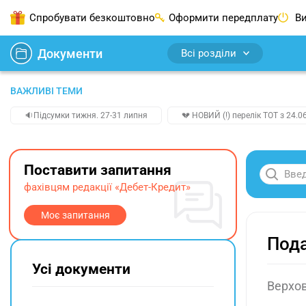
Спробувати безкоштовно
Оформити передплату
Ви
Документи
Всі розділи
ВАЖЛИВІ ТЕМИ
🔉Підсумки тижня. 27-31 липня
💔 НОВИЙ (!) перелік ТОТ з 24.06
Поставити запитання
фахівцям редакції «Дебет-Кредит»
Моє запитання
Пода
Усі документи
Верхов