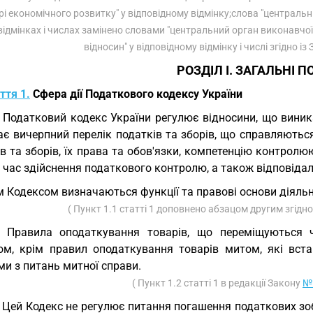
рі економічного розвитку" у відповідному відмінку;слова "центральн
 відмінках і числах замінено словами "центральний орган виконавчої
відносин" у відповідному відмінку і числі згідно і
РОЗДІЛ I. ЗАГАЛЬНІ 
ття 1.
Сфера дії Податкового кодексу України
. Податковий кодекс України регулює відносини, що виника
є вичерпний перелік податків та зборів, що справляються 
в та зборів, їх права та обов'язки, компетенцію контролю
д час здійснення податкового контролю, а також відповід
 Кодексом визначаються функції та правові основи діяльн
( Пункт 1.1 статті 1 доповнено абзацом другим згідн
. Правила оподаткування товарів, що переміщуються 
ом, крім правил оподаткування товарів митом, які вс
и з питань митної справи.
( Пункт 1.2 статті 1 в редакції Закону
№ 
. Цей Кодекс не регулює питання погашення податкових зоб