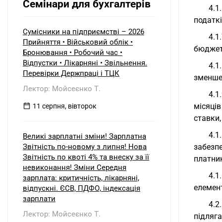
Семінари для бухгалтерів
4.1
податкі
Сумісники на підприємстві – 2026
4.1
Прийняття • Військовий облік •
бюджету
Бронювання • Робочий час •
Відпустки • Лікарняні • Звільнення.
4.1
Перевірки Держпраці і ТЦК
зменше
Лектор: Мойсеєнко Т.
4.1
місяці
11 серпня, вівторок
ставки,
4.1
Великі зарплатні зміни! Зарплатна
Звітність по-новому з липня! Нова
забезп
Звітність по квоті 4% та внеску за її
платни
невиконання! Зміни Середня
4.1
зарплата: критичність, лікарняні,
елемент
відпускні. ЄСВ, ПДФО, індексація
зарплати
4.2
Лектор: Мойсеєнко Т.
підляг