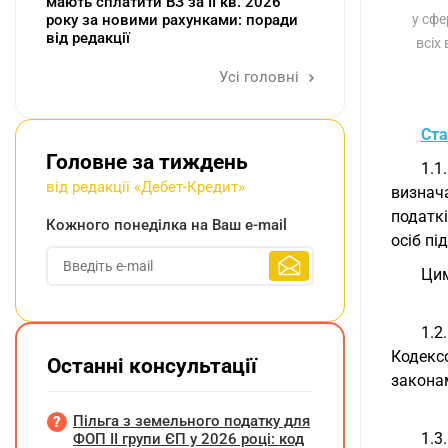
мають сплатити ВЗ за ІІ кв. 2026
року за новими рахунками: поради
у сфе
від редакції
всіх
Усі головні
Ста
Головне за тиждень
1.1
від редакції «Дебет-Кредит»
визнача
податкі
Кожного понеділка на Ваш e-mail
осіб пі
Цим
1.2
Кодекс
Останні консультації
законам
Пільга з земельного податку для
1.3
ФОП ІІ групи ЄП у 2026 році: код