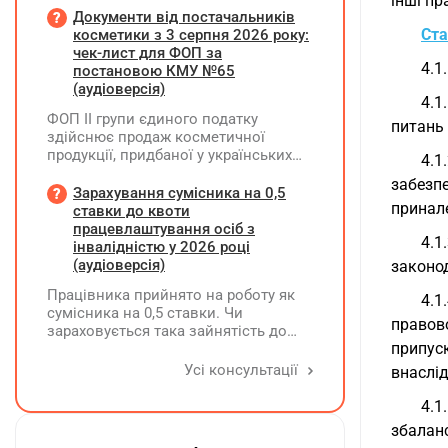
інші пр
межах одного звітного
Документи від постачальників
(податкового) періоду та не
Ста
косметики з 3 серпня 2026 року:
продовжується в наступних
чек-лист для ФОП за
4.1
постановою КМУ №65
(аудіоверсія)
4.1
ФОП ІІ групи єдиного податку
питань 
здійснює продаж косметичної
продукції, придбаної у українських
4.1
постачальників. Які саме документи
забезпе
потрібно вимагати від
Зарахування сумісника на 0,5
принале
постачальника після 03.08.2026 року
ставки до квоти
у зв'язку з повним набранням
працевлаштування осіб з
4.
чинності Технічного регламенту на
інвалідністю у 2026 році
косметичну продукцію,
(аудіоверсія)
законо
затвердженого постановою КМУ від
Працівника прийнято на роботу як
20.01.2021 р. №65?
4.1
сумісника на 0,5 ставки. Чи
правов
зараховується така зайнятість до
припус
ліміту (квоти) з працевлаштування
осіб з інвалідністю відповідно до
Усі консультації
внаслід
вимог законодавства?
4.1
збалан