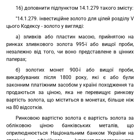
16) доповнити підпунктом 14.1.279 такого змісту:
"14.1.279. інвестиційне золото для цілей розділу V
цього Кодексу - золото у вигляді:
а) зливків або пластин масою, прийнятою на
ринках зливкового золота 995-ї або вищої проби,
незалежно від того, чи воно представлене в цінних
паперах;
б) золотих монет 900-ї або вищої проби,
викарбуваних після 1800 року, які є або були
законним платіжним засобом у країні походження та
продаються за ціною, яка не перевищує ринкову
вартість золота, що міститься в монетах, більше ніж
на 80 відсотків.
Ринковою вартістю золота є вартість золота за
обліковою ціною банківських металів, що
оприлюднюється Національним банком України на