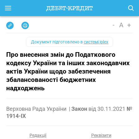
-
A
+
Документ підготовлено в
системі iplex
Про внесення змін до Податкового
кодексу України та інших законодавчих
актів України щодо забезпечення
збалансованості бюджетних
надходжень
Верховна Рада України
|
Закон
від
30.11.2021
№
1914-IX
Редакції
Реквізити