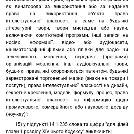
як винагорода за використання або за надання
права на використання об’єкта права
інтелектуальної власності, а саме на будь-які
літературні твори, твори мистецтва або науки,
включаючи комп’ютерні програми, інші записи на
носіях інформації, відео- або аудіокасети,
кінематографічні фільми або плівки для радіо- чи
телевізійного мовлення, передачі (програми)
організацій мовлення, інші аудіовізуальні твори,
будь-які права, які охороняються патентом, будь-які
зареєстровані торговельні марки (знаки на товари і
послуги), права інтелектуальної власності на дизайн,
секретне креслення, модель, формулу, процес, права
інтелектуальної власності на інформацію щодо
промислового, комерційного або наукового досвіду
(ноу-хау)";
15) у підпункті 14.1.235 слова та цифри "для цілей
глави 1 розділу XIV цього Кодексу" виключити;