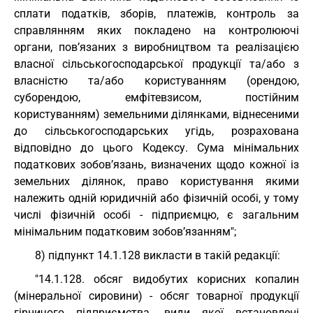
сплати податків, зборів, платежів, контроль за
справлянням яких покладено на контролюючі
органи, пов’язаних з виробництвом та реалізацією
власної сільськогосподарської продукції та/або з
власністю та/або користуванням (орендою,
суборендою, емфітевзисом, постійним
користуванням) земельними ділянками, віднесеними
до сільськогосподарських угідь, розрахована
відповідно до цього Кодексу. Сума мінімальних
податкових зобов’язань, визначених щодо кожної із
земельних ділянок, право користування якими
належить одній юридичній або фізичній особі, у тому
числі фізичній особі - підприємцю, є загальним
мінімальним податковим зобов’язанням";
8) підпункт 14.1.128 викласти в такій редакції:
"14.1.128. обсяг видобутих корисних копалин
(мінеральної сировини) - обсяг товарної продукції
гірничого підприємства, види якої встановлені