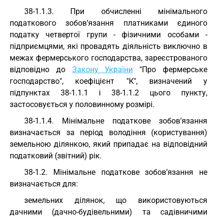
38-1.1.3. При обчисленні мінімального
податкового зобов’язання платниками єдиного
податку четвертої групи - фізичними особами -
підприємцями, які провадять діяльність виключно в
межах фермерського господарства, зареєстрованого
відповідно до
Закону України
"Про фермерське
господарство", коефіцієнт "К", визначений у
підпунктах 38-1.1.1 і 38-1.1.2 цього пункту,
застосовується у половинному розмірі.
38-1.1.4. Мінімальне податкове зобов’язання
визначається за період володіння (користування)
земельною ділянкою, який припадає на відповідний
податковий (звітний) рік.
38-1.2. Мінімальне податкове зобов’язання не
визначається для:
земельних ділянок, що використовуються
дачними (дачно-будівельними) та садівничими