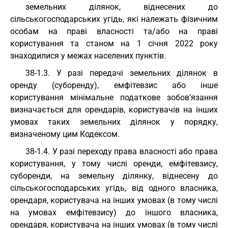
земельних ділянок, віднесених до
сільськогосподарських угідь, які належать фізичним
особам на праві власності та/або на праві
користування та станом на 1 січня 2022 року
знаходилися у межах населених пунктів.
38-1.3. У разі передачі земельних ділянок в
оренду (суборенду), емфітевзис або інше
користування мінімальне податкове зобов’язання
визначається для орендарів, користувачів на інших
умовах таких земельних ділянок у порядку,
визначеному цим Кодексом.
38-1.4. У разі переходу права власності або права
користування, у тому числі оренди, емфітевзису,
суборенди, на земельну ділянку, віднесену до
сільськогосподарських угідь, від одного власника,
орендаря, користувача на інших умовах (в тому числі
на умовах емфітевзису) до іншого власника,
орендаря, користувача на інших умовах (в тому числі