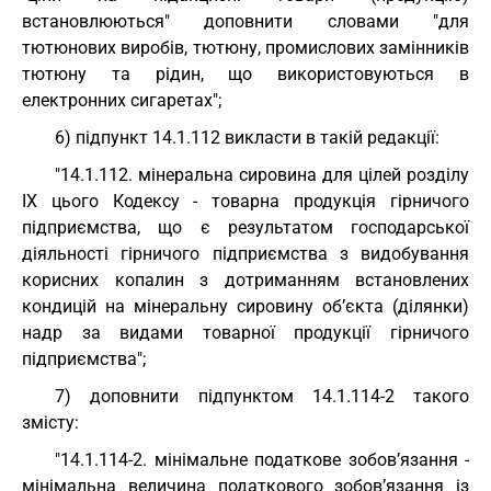
встановлюються" доповнити словами "для
тютюнових виробів, тютюну, промислових замінників
тютюну та рідин, що використовуються в
електронних сигаретах";
6) підпункт 14.1.112 викласти в такій редакції:
"14.1.112. мінеральна сировина для цілей розділу
IX цього Кодексу - товарна продукція гірничого
підприємства, що є результатом господарської
діяльності гірничого підприємства з видобування
корисних копалин з дотриманням встановлених
кондицій на мінеральну сировину об’єкта (ділянки)
надр за видами товарної продукції гірничого
підприємства";
7) доповнити підпунктом 14.1.114-2 такого
змісту:
"14.1.114-2. мінімальне податкове зобов’язання -
мінімальна величина податкового зобов’язання із