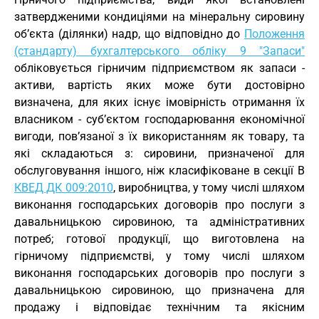
затвердженими кондиціями на мінеральну сировину
об’єкта (ділянки) надр, що відповідно до
Положення
(стандарту) бухгалтерського обліку 9 "Запаси"
обліковується гірничим підприємством як запаси -
активи, вартість яких може бути достовірно
визначена, для яких існує імовірність отримання їх
власником - суб’єктом господарювання економічної
вигоди, пов’язаної з їх використанням як товару, та
які складаються з: сировини, призначеної для
обслуговування іншого, ніж класифіковане в секції В
КВЕД ДК 009:2010
, виробництва, у тому числі шляхом
виконання господарських договорів про послуги з
давальницькою сировиною, та адміністративних
потреб; готової продукції, що виготовлена на
гірничому підприємстві, у тому числі шляхом
виконання господарських договорів про послуги з
давальницькою сировиною, що призначена для
продажу і відповідає технічним та якісним