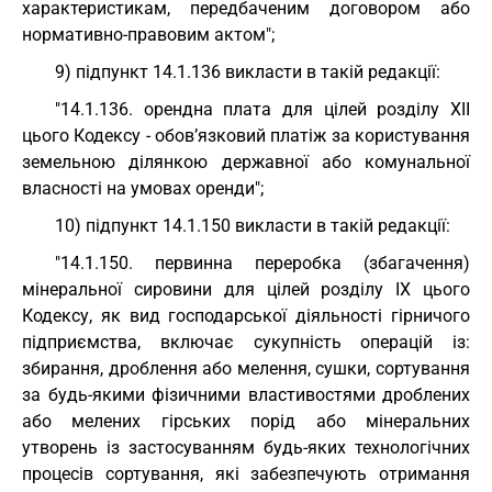
характеристикам, передбаченим договором або
нормативно-правовим актом";
9) підпункт 14.1.136 викласти в такій редакції:
"14.1.136. орендна плата для цілей розділу XII
цього Кодексу - обов’язковий платіж за користування
земельною ділянкою державної або комунальної
власності на умовах оренди";
10) підпункт 14.1.150 викласти в такій редакції:
"14.1.150. первинна переробка (збагачення)
мінеральної сировини для цілей розділу IX цього
Кодексу, як вид господарської діяльності гірничого
підприємства, включає сукупність операцій із:
збирання, дроблення або мелення, сушки, сортування
за будь-якими фізичними властивостями дроблених
або мелених гірських порід або мінеральних
утворень із застосуванням будь-яких технологічних
процесів сортування, які забезпечують отримання