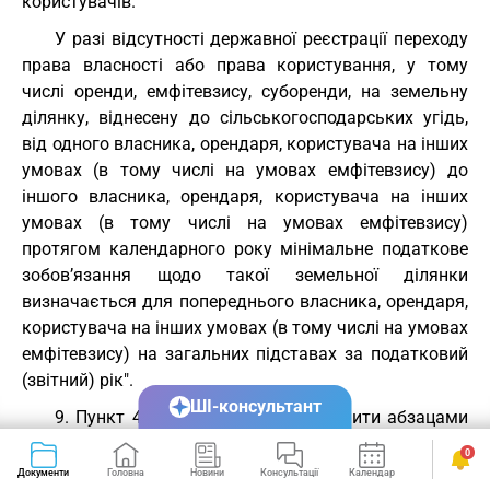
користувачів.
У разі відсутності державної реєстрації переходу
права власності або права користування, у тому
числі оренди, емфітевзису, суборенди, на земельну
ділянку, віднесену до сільськогосподарських угідь,
від одного власника, орендаря, користувача на інших
умовах (в тому числі на умовах емфітевзису) до
іншого власника, орендаря, користувача на інших
умовах (в тому числі на умовах емфітевзису)
протягом календарного року мінімальне податкове
зобов’язання щодо такої земельної ділянки
визначається для попереднього власника, орендаря,
користувача на інших умовах (в тому числі на умовах
емфітевзису) на загальних підставах за податковий
(звітний) рік".
ШІ-консультант
9. Пункт 42-1 .2 статті
42-1
доповнити абзацами
двадцять шостим і двадцять сьомим такого змісту:
0
Документи
Головна
Новини
Консультації
Календар
Сервіси
"отримання платником податків податкової