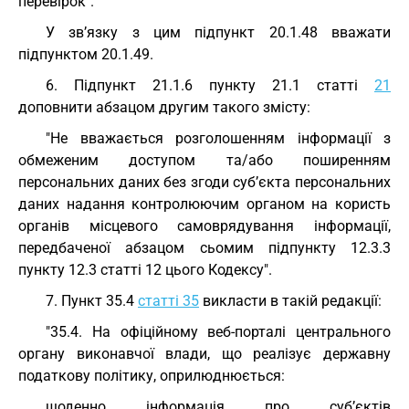
перевірок".
У зв’язку з цим підпункт 20.1.48 вважати
підпунктом 20.1.49.
6. Підпункт 21.1.6 пункту 21.1 статті
21
доповнити абзацом другим такого змісту:
"Не вважається розголошенням інформації з
обмеженим доступом та/або поширенням
персональних даних без згоди суб’єкта персональних
даних надання контролюючим органом на користь
органів місцевого самоврядування інформації,
передбаченої абзацом сьомим підпункту 12.3.3
пункту 12.3 статті 12 цього Кодексу".
7. Пункт 35.4
статті 35
викласти в такій редакції:
"35.4. На офіційному веб-порталі центрального
органу виконавчої влади, що реалізує державну
податкову політику, оприлюднюється:
щоденно інформація про суб’єктів