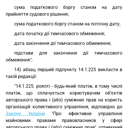
сума податкового боргу станом на дату
прийняття судового рішення;
сума податкового боргу станом на поточну дату;
дата початку дії тимчасового обмеження;
дата закінчення дії тимчасового обмеження;
підстави для закінчення дії тимчасового
обмеження";
14) абзац перший підпункту 14.1.225 викласти в
такій редакції:
"14.1.225. роялті - будь-який платіж, в тому числі
платіж, що сплачується користувачем об’єктів
авторського права і (або) суміжних прав на користь
організацій колективного управління, відповідно до
Закону України
"Про ефективне управління
майновими правами правовласників у сфері
авторського права і (або) суміжних прав", отриманий