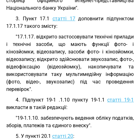
сторінці офіційного Інтернет-представництва
Національного банку України".
3. Пункт 17.1
статті 17
доповнити підпунктом
17.1.17 такого змісту:
"17.1.17. відкрито застосовувати технічні прилади
і технічні засоби, що мають функції фото- і
кінозйомки, відеозапису, засоби фото- і кінозйомки,
відеозапису; відкрито здійснювати звукозапис, фото-,
відеофіксацію (відеозйомку), накопичувати та
використовувати таку мультимедійну інформацію
(фото, відео-, звукозапис) під час проведення
перевірок".
4. Підпункт 19-1 .1.10 пункту 19-1.1
статті 19-1
викласти в такій редакції:
"19-1.1.10. забезпечують ведення обліку податків,
зборів, платежів та єдиного внеску".
5. У пункті 20.1
статті 20
: