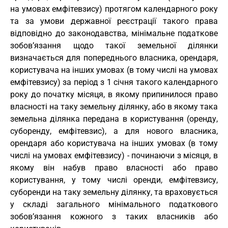
на умовах емфітевзису) протягом календарного року
та за умови державної реєстрації такого права
відповідно до законодавства, мінімальне податкове
зобов’язання щодо такої земельної ділянки
визначається для попереднього власника, орендаря,
користувача на інших умовах (в тому числі на умовах
емфітевзису) за період з 1 січня такого календарного
року до початку місяця, в якому припинилося право
власності на таку земельну ділянку, або в якому така
земельна ділянка передана в користування (оренду,
суборенду, емфітевзис), а для нового власника,
орендаря або користувача на інших умовах (в тому
числі на умовах емфітевзису) - починаючи з місяця, в
якому він набув право власності або право
користування, у тому числі оренди, емфітевзису,
суборенди на таку земельну ділянку, та враховується
у складі загального мінімального податкового
зобов’язання кожного з таких власників або