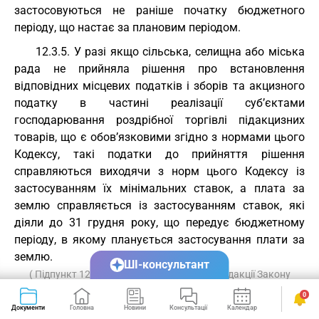
застосовуються не раніше початку бюджетного
періоду, що настає за плановим періодом.
12.3.5. У разі якщо сільська, селищна або міська
рада не прийняла рішення про встановлення
відповідних місцевих податків і зборів та акцизного
податку в частині реалізації суб’єктами
господарювання роздрібної торгівлі підакцизних
товарів, що є обов’язковими згідно з нормами цього
Кодексу, такі податки до прийняття рішення
справляються виходячи з норм цього Кодексу із
застосуванням їх мінімальних ставок, а плата за
землю справляється із застосуванням ставок, які
діяли до 31 грудня року, що передує бюджетному
періоду, в якому планується застосування плати за
землю.
ШІ-консультант
( Підпункт 12.3.5 пункту 12.3 статті 12 в редакції Закону
№ 71-VIII від 28.12.2014
)
0
Документи
Головна
Новини
Консультації
Календар
Сервіси
12.3.6. Центральний орган виконавчої влади, що