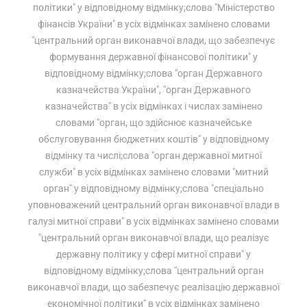
політики" у відповідному відмінку;слова "Міністерство
фінансів України" в усіх відмінках замінено словами
"центральний орган виконавчої влади, що забезпечує
формування державної фінансової політики" у
відповідному відмінку;слова "орган Державного
казначейства України", "орган Державного
казначейства" в усіх відмінках і числах замінено
словами "орган, що здійснює казначейське
обслуговування бюджетних коштів" у відповідному
відмінку та числі;слова "орган державної митної
служби" в усіх відмінках замінено словами "митний
орган" у відповідному відмінку;слова "спеціально
уповноважений центральний орган виконавчої влади в
галузі митної справи" в усіх відмінках замінено словами
"центральний орган виконавчої влади, що реалізує
державну політику у сфері митної справи" у
відповідному відмінку;слова "центральний орган
виконавчої влади, що забезпечує реалізацію державної
економічної політики" в усіх відмінках замінено