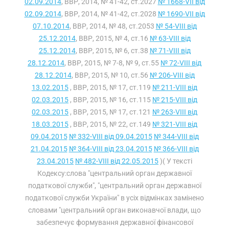
02.09.2014
, ВВР, 2014, № 41-42, ст.2027
№ 1668-VII від
02.09.2014
, ВВР, 2014, № 41-42, ст.2028
№ 1690-VII від
07.10.2014
, ВВР, 2014, № 48, ст.2053
№ 54-VIII від
25.12.2014
, ВВР, 2015, № 4, ст.16
№ 63-VIII від
25.12.2014
, ВВР, 2015, № 6, ст.38
№ 71-VIII від
28.12.2014
, ВВР, 2015, № 7-8, № 9, ст.55
№ 72-VIII від
28.12.2014
, ВВР, 2015, № 10, ст.56
№ 206-VIII від
13.02.2015
, ВВР, 2015, № 17, ст.119
№ 211-VIII від
02.03.2015
, ВВР, 2015, № 16, ст.115
№ 215-VIII від
02.03.2015
, ВВР, 2015, № 17, ст.121
№ 263-VIII від
18.03.2015
, ВВР, 2015, № 22, ст.149
№ 321-VIII від
09.04.2015
№ 332-VIII від 09.04.2015
№ 344-VIII від
21.04.2015
№ 364-VIII від 23.04.2015
№ 366-VIII від
23.04.2015
№ 482-VIII від 22.05.2015
)( У тексті
Кодексу:слова "центральний орган державної
податкової служби", "центральний орган державної
податкової служби України" в усіх відмінках замінено
словами "центральний орган виконавчої влади, що
забезпечує формування державної фінансової