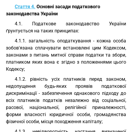
Стаття 4.
Основні засади податкового
законодавства України
4.1. Податкове законодавство України
ґрунтується на таких принципах:
4.1.1. загальність оподаткування - кожна особа
зобов'язана сплачувати встановлені цим Кодексом,
законами з питань митної справи податки та збори,
платником яких вона є згідно з положеннями цього
Кодексу;
4.1.2. рівність усіх платників перед законом,
недопущення будь-яких проявів податкової
дискримінації - забезпечення однакового підходу до
всіх платників податків незалежно від соціальної,
расової, національної, релігійної приналежності,
форми власності юридичної особи, громадянства
фізичної особи, місця походження капіталу;
4.1.3. невідворотність настання визначеної