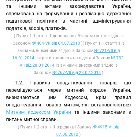
та іншими актами законодавства України,
спрямована на формування і реалізацію державної
податкової політики в частині адміністрування
податків, зборів, платежів.
( Пункт 1.1 статті 1 доповнено абзацом третім згідно із
Законом
№ 404-VII від 04.07.2013
)( Пункт 1.1 статті 1 із
змінами, внесеними згідно із Законом
№ 721-VII від
16.01.2014
- втратив чинність на підставі Закону
№ 732-
VII від 28.01.2014
; із змінами, внесеними згідно із
Законом
№ 767-VII від 23.02.2014
)
1.2. Правила оподаткування товарів, що
переміщуються через митний кордон України,
визначаються цим Кодексом, крім правил
оподаткування товарів митом, які встановлюються
Митним кодексом України
та іншими законами з
питань митної справи.
( Пункт 1.2 статті 1 в редакції Закону
№ 4915-VI від
07.06.2012
)