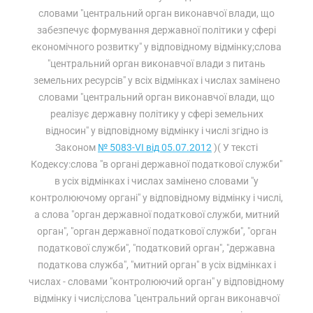
словами "центральний орган виконавчої влади, що
забезпечує формування державної політики у сфері
економічного розвитку" у відповідному відмінку;слова
"центральний орган виконавчої влади з питань
земельних ресурсів" у всіх відмінках і числах замінено
словами "центральний орган виконавчої влади, що
реалізує державну політику у сфері земельних
відносин" у відповідному відмінку і числі згідно із
Законом
№ 5083-VI від 05.07.2012
)( У тексті
Кодексу:слова "в органі державної податкової служби"
в усіх відмінках і числах замінено словами "у
контролюючому органі" у відповідному відмінку і числі,
а слова "орган державної податкової служби, митний
орган", "орган державної податкової служби", "орган
податкової служби", "податковий орган", "державна
податкова служба", "митний орган" в усіх відмінках і
числах - словами "контролюючий орган" у відповідному
відмінку і числі;слова "центральний орган виконавчої