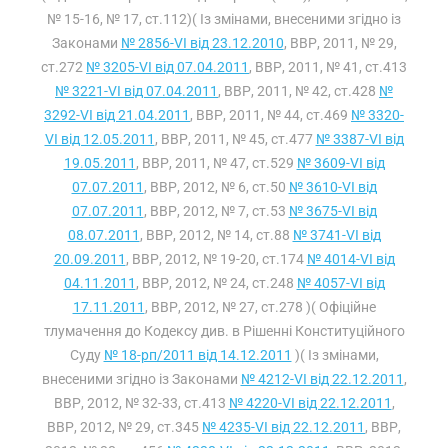
№ 15-16, № 17, ст.112)( Із змінами, внесеними згідно із
Законами
№ 2856-VI від 23.12.2010
, ВВР, 2011, № 29,
ст.272
№ 3205-VI від 07.04.2011
, ВВР, 2011, № 41, ст.413
№ 3221-VI від 07.04.2011
, ВВР, 2011, № 42, ст.428
№
3292-VI від 21.04.2011
, ВВР, 2011, № 44, ст.469
№ 3320-
VI від 12.05.2011
, ВВР, 2011, № 45, ст.477
№ 3387-VI від
19.05.2011
, ВВР, 2011, № 47, ст.529
№ 3609-VI від
07.07.2011
, ВВР, 2012, № 6, ст.50
№ 3610-VI від
07.07.2011
, ВВР, 2012, № 7, ст.53
№ 3675-VI від
08.07.2011
, ВВР, 2012, № 14, ст.88
№ 3741-VI від
20.09.2011
, ВВР, 2012, № 19-20, ст.174
№ 4014-VI від
04.11.2011
, ВВР, 2012, № 24, ст.248
№ 4057-VI від
17.11.2011
, ВВР, 2012, № 27, ст.278 )( Офіційне
тлумачення до Кодексу див. в Рішенні Конституційного
Суду
№ 18-рп/2011 від 14.12.2011
)( Із змінами,
внесеними згідно із Законами
№ 4212-VI від 22.12.2011
,
ВВР, 2012, № 32-33, ст.413
№ 4220-VI від 22.12.2011
,
ВВР, 2012, № 29, ст.345
№ 4235-VI від 22.12.2011
, ВВР,