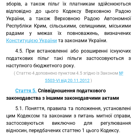
зборів, а також пільг їх платникам здійснюються
відповідно до цього Кодексу Верховною Радою
України, а також Верховною Радою Автономної
Республіки Крим, сільськими, селищними, міськими
радами у межах їх повноважень, визначених
Конституцією України
та законами України.
4.5. При встановленні або розширенні існуючих
податкових пільг такі пільги застосовуються з
наступного бюджетного року.
( Статтю 4 доповнено пунктом 4.5 згідно із Законом
№
5503-VI від 20.11.2012
)
Стаття 5.
Співвідношення податкового
законодавства з іншими законодавчими актами
5.1. Поняття, правила та положення, установлені
цим Кодексом та законами з питань митної справи,
застосовуються виключно для регулювання
відносин, передбачених статтею 1 цього Кодексу.