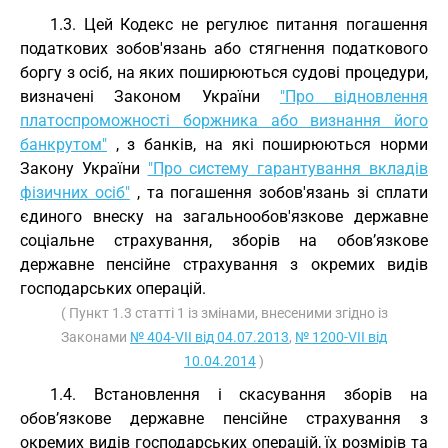
1.3. Цей Кодекс не регулює питання погашення
податкових зобов'язань або стягнення податкового
боргу з осіб, на яких поширюються судові процедури,
визначені Законом України
"Про відновлення
платоспроможності боржника або визнання його
банкрутом"
, з банків, на які поширюються норми
Закону України
"Про систему гарантування вкладів
фізичних осіб"
, та погашення зобов'язань зі сплати
єдиного внеску на загальнообов'язкове державне
соціальне страхування, зборів на обов’язкове
державне пенсійне страхування з окремих видів
господарських операцій.
( Пункт 1.3 статті 1 із змінами, внесеними згідно із
Законами
№ 404-VII від 04.07.2013
,
№ 1200-VII від
10.04.2014
)
1.4. Встановлення і скасування зборів на
обов’язкове державне пенсійне страхування з
окремих видів господарських операцій, їх розмірів та