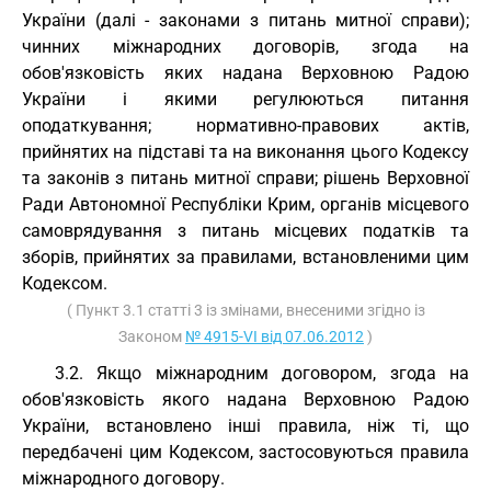
України (далі - законами з питань митної справи);
чинних міжнародних договорів, згода на
обов'язковість яких надана Верховною Радою
України і якими регулюються питання
оподаткування; нормативно-правових актів,
прийнятих на підставі та на виконання цього Кодексу
та законів з питань митної справи; рішень Верховної
Ради Автономної Республіки Крим, органів місцевого
самоврядування з питань місцевих податків та
зборів, прийнятих за правилами, встановленими цим
Кодексом.
( Пункт 3.1 статті 3 із змінами, внесеними згідно із
Законом
№ 4915-VI від 07.06.2012
)
3.2. Якщо міжнародним договором, згода на
обов'язковість якого надана Верховною Радою
України, встановлено інші правила, ніж ті, що
передбачені цим Кодексом, застосовуються правила
міжнародного договору.