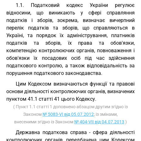
1.1. Податковий кодекс України регулює
відносини, що виникають у сфері справляння
податків і зборів, зокрема, визначає вичерпний
перелік податків та зборів, що справляються в
Україні, та порядок їх адміністрування, платників
податків та зборів, їх права та обов'язки,
компетенцію контролюючих органів, повноваження і
обов'язки їх посадових осіб під час здійснення
податкового контролю, а також відповідальність за
порушення податкового законодавства.
Цим Кодексом визначаються функції та правові
основи діяльності контролюючих органів, визначених
пунктом 41.1 статті 41 цього Кодексу.
( Пункт 1.1 статті 1 доповнено абзацом другим згідно із
Законом
№ 5083-VI від 05.07.2012
; із змінами,
внесеними згідно із Законом
№ 404-VII від 04.07.2013
)
Державна податкова справа - сфера діяльності
контролюючих органів, передбачена цим Кодексом