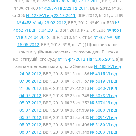
2012, № 38, ст.456
№ 4238-VI від 22.12.2011
, ВВР, 2012,
№ 39, ст.460
№ 4268-VI від 22.12.2011
, ВВР, 2012, № 30,
ст.356
№ 4279-VI від 22.12.2011
, ВВР, 2012, № 31, ст.389
№ 4453-VI від 23.02.2012
, ВВР, 2012, № 49, ст.559
№
4652-VI від 13.04.2012
, ВВР, 2013, № 21, ст.208
№ 4661-
VI від 24.04.2012
, ВВР, 2013, № 7, ст.64
№ 4677-VI від
15.05.2012
, ВВР, 2013, № 8, ст.71 )( Щодо визнання
конституційними окремих положень див. Рішення
Конституційного Суду
№ 13-рп/2012 від 12.06.2012
)( Із
змінами, внесеними згідно із Законами
№ 4834-VI від
24.05.2012
, ВВР, 2013, № 16, ст.136
№ 4915-VI від
07.06.2012
, ВВР, 2013, № 18, ст.167
№ 5019-VI від
21.06.2012
, ВВР, 2013, № 22, ст.213
№ 5043-VI від
04.07.2012
, ВВР, 2013, № 25, ст.248
№ 5073-VI від
05.07.2012
, ВВР, 2013, № 25, ст.252
№ 5074-VI від
05.07.2012
, ВВР, 2013, № 30, ст.339
№ 5083-VI від
05.07.2012
, ВВР, 2013, № 33, ст.435
№ 5091-VI від
05.07.2012
, ВВР, 2013, № 32, ст.406
№ 5180-VI від
06.07.2012
, ВВР, 2013, № 30, ст.348
№ 5203-VI від