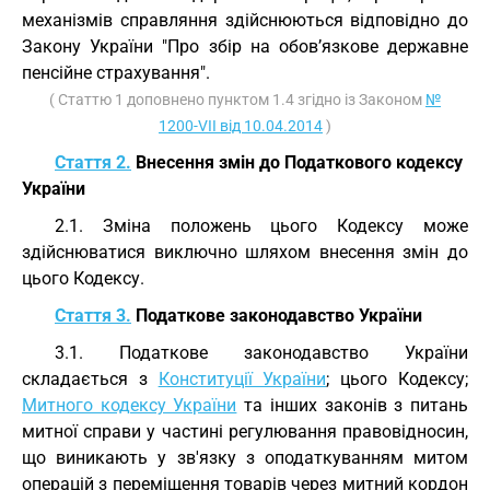
механізмів справляння здійснюються відповідно до
Закону України "Про збір на обов’язкове державне
пенсійне страхування".
( Статтю 1 доповнено пунктом 1.4 згідно із Законом
№
1200-VII від 10.04.2014
)
Стаття 2.
Внесення змін до Податкового кодексу
України
2.1. Зміна положень цього Кодексу може
здійснюватися виключно шляхом внесення змін до
цього Кодексу.
Стаття 3.
Податкове законодавство України
3.1. Податкове законодавство України
складається з
Конституції України
; цього Кодексу;
Митного кодексу України
та інших законів з питань
митної справи у частині регулювання правовідносин,
що виникають у зв'язку з оподаткуванням митом
операцій з переміщення товарів через митний кордон