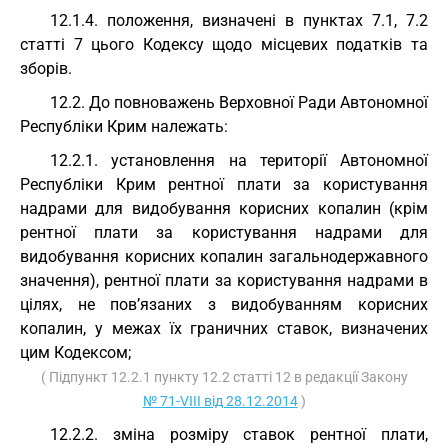
12.1.4. положення, визначені в пунктах 7.1, 7.2
статті 7 цього Кодексу щодо місцевих податків та
зборів.
12.2. До повноважень Верховної Ради Автономної
Республіки Крим належать:
12.2.1. установлення на території Автономної
Республіки Крим рентної плати за користування
надрами для видобування корисних копалин (крім
рентної плати за користування надрами для
видобування корисних копалин загальнодержавного
значення), рентної плати за користування надрами в
цілях, не пов’язаних з видобуванням корисних
копалин, у межах їх граничних ставок, визначених
цим Кодексом;
( Підпункт 12.2.1 пункту 12.2 статті 12 в редакції Закону
№ 71-VIII від 28.12.2014
)
12.2.2. зміна розміру ставок рентної плати,