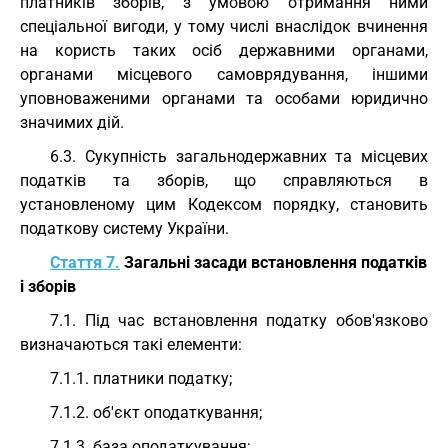
платників зборів, з умовою отримання ними
спеціальної вигоди, у тому числі внаслідок вчинення
на користь таких осіб державними органами,
органами місцевого самоврядування, іншими
уповноваженими органами та особами юридично
значимих дій.
6.3. Сукупність загальнодержавних та місцевих
податків та зборів, що справляються в
установленому цим Кодексом порядку, становить
податкову систему України.
Стаття 7.
Загальні засади встановлення податків
і зборів
7.1. Під час встановлення податку обов'язково
визначаються такі елементи:
7.1.1. платники податку;
7.1.2. об'єкт оподаткування;
7.1.3. база оподаткування;