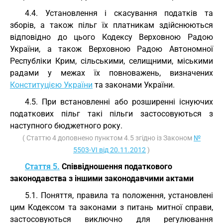
4.4. Установлення і скасування податків та
зборів, а також пільг їх платникам здійснюються
відповідно до цього Кодексу Верховною Радою
України, а також Верховною Радою Автономної
Республіки Крим, сільськими, селищними, міськими
радами у межах їх повноважень, визначених
Конституцією України
та законами України.
4.5. При встановленні або розширенні існуючих
податкових пільг такі пільги застосовуються з
наступного бюджетного року.
( Статтю 4 доповнено пунктом 4.5 згідно із Законом
№
5503-VI від 20.11.2012
)
Стаття 5.
Співвідношення податкового
законодавства з іншими законодавчими актами
5.1. Поняття, правила та положення, установлені
цим Кодексом та законами з питань митної справи,
застосовуються виключно для регулювання