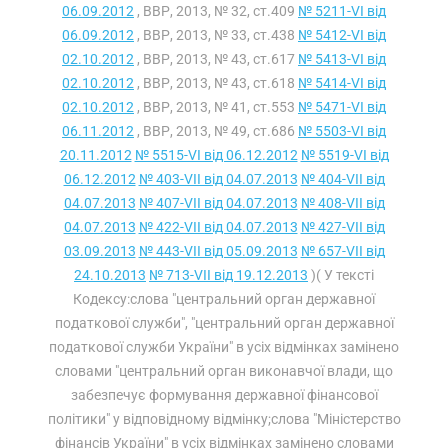
06.09.2012
, ВВР, 2013, № 32, ст.409
№ 5211-VI від
06.09.2012
, ВВР, 2013, № 33, ст.438
№ 5412-VI від
02.10.2012
, ВВР, 2013, № 43, ст.617
№ 5413-VI від
02.10.2012
, ВВР, 2013, № 43, ст.618
№ 5414-VI від
02.10.2012
, ВВР, 2013, № 41, ст.553
№ 5471-VI від
06.11.2012
, ВВР, 2013, № 49, ст.686
№ 5503-VI від
20.11.2012
№ 5515-VI від 06.12.2012
№ 5519-VI від
06.12.2012
№ 403-VII від 04.07.2013
№ 404-VII від
04.07.2013
№ 407-VII від 04.07.2013
№ 408-VII від
04.07.2013
№ 422-VII від 04.07.2013
№ 427-VII від
03.09.2013
№ 443-VII від 05.09.2013
№ 657-VII від
24.10.2013
№ 713-VII від 19.12.2013
)( У тексті
Кодексу:слова "центральний орган державної
податкової служби", "центральний орган державної
податкової служби України" в усіх відмінках замінено
словами "центральний орган виконавчої влади, що
забезпечує формування державної фінансової
політики" у відповідному відмінку;слова "Міністерство
фінансів України" в усіх відмінках замінено словами