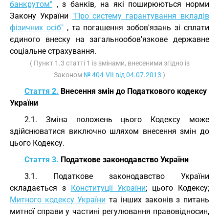
банкрутом"
, з банків, на які поширюються норми
Закону України
"Про систему гарантування вкладів
фізичних осіб"
, та погашення зобов'язань зі сплати
єдиного внеску на загальнообов'язкове державне
соціальне страхування.
( Пункт 1.3 статті 1 із змінами, внесеними згідно із
Законом
№ 404-VII від 04.07.2013
)
Стаття 2.
Внесення змін до Податкового кодексу
України
2.1. Зміна положень цього Кодексу може
здійснюватися виключно шляхом внесення змін до
цього Кодексу.
Стаття 3.
Податкове законодавство України
3.1. Податкове законодавство України
складається з
Конституції України
; цього Кодексу;
Митного кодексу України
та інших законів з питань
митної справи у частині регулювання правовідносин,