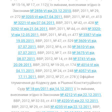
№ 15-16, № 17, ст.112)( Із змінами, внесеними згідно із
Законами
№ 2856-VI від 23.12.2010
, ВВР, 2011, № 29,
ст.272
№ 3205-VI від 07.04.2011
, ВВР, 2011, № 41, ст.413
№ 3221-VI від 07.04.2011
, ВВР, 2011, № 42, ст.428
№
3292-VI від 21.04.2011
, ВВР, 2011, № 44, ст.469
№ 3320-
VI від 12.05.2011
, ВВР, 2011, № 45, ст.477
№ 3387-VI від
19.05.2011
, ВВР, 2011, № 47, ст.529
№ 3609-VI від
07.07.2011
, ВВР, 2012, № 6, ст.50
№ 3610-VI від
07.07.2011
, ВВР, 2012, № 7, ст.53
№ 3675-VI від
08.07.2011
, ВВР, 2012, № 14, ст.88
№ 3741-VI від
20.09.2011
, ВВР, 2012, № 19-20, ст.174
№ 4014-VI від
04.11.2011
, ВВР, 2012, № 24, ст.248
№ 4057-VI від
17.11.2011
, ВВР, 2012, № 27, ст.278 )( Офіційне
тлумачення до Кодексу див. в Рішенні Конституційного
Суду
№ 18-рп/2011 від 14.12.2011
)( Із змінами,
внесеними згідно із Законами
№ 4212-VI від 22.12.2011
,
ВВР, 2012, № 32-33, ст.413
№ 4220-VI від 22.12.2011
,
ВВР, 2012, № 29, ст.345
№ 4235-VI від 22.12.2011
, ВВР,