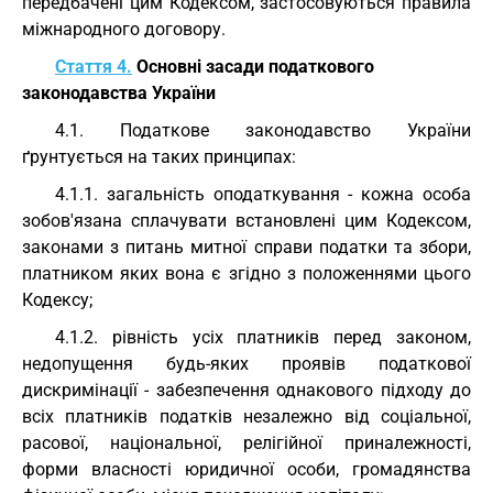
передбачені цим Кодексом, застосовуються правила
міжнародного договору.
Стаття 4.
Основні засади податкового
законодавства України
4.1. Податкове законодавство України
ґрунтується на таких принципах:
4.1.1. загальність оподаткування - кожна особа
зобов'язана сплачувати встановлені цим Кодексом,
законами з питань митної справи податки та збори,
платником яких вона є згідно з положеннями цього
Кодексу;
4.1.2. рівність усіх платників перед законом,
недопущення будь-яких проявів податкової
дискримінації - забезпечення однакового підходу до
всіх платників податків незалежно від соціальної,
расової, національної, релігійної приналежності,
форми власності юридичної особи, громадянства