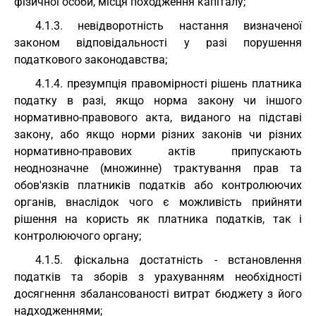
фізичної особи, місця походження капіталу;
4.1.3. невідворотність настання визначеної
законом відповідальності у разі порушення
податкового законодавства;
4.1.4. презумпція правомірності рішень платника
податку в разі, якщо норма закону чи іншого
нормативно-правового акта, виданого на підставі
закону, або якщо норми різних законів чи різних
нормативно-правових актів припускають
неоднозначне (множинне) трактування прав та
обов'язків платників податків або контролюючих
органів, внаслідок чого є можливість прийняти
рішення на користь як платника податків, так і
контролюючого органу;
4.1.5. фіскальна достатність - встановлення
податків та зборів з урахуванням необхідності
досягнення збалансованості витрат бюджету з його
надходженнями;