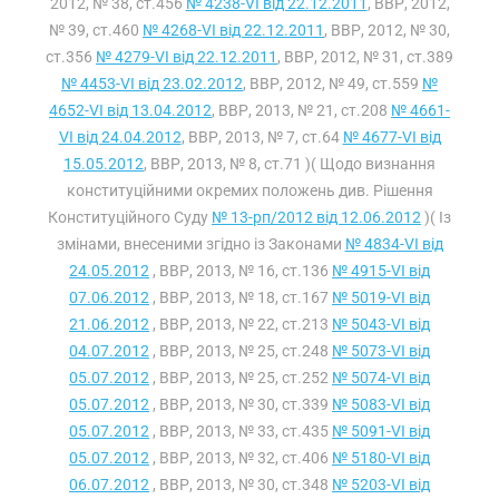
2012, № 38, ст.456
№ 4238-VI від 22.12.2011
, ВВР, 2012,
№ 39, ст.460
№ 4268-VI від 22.12.2011
, ВВР, 2012, № 30,
ст.356
№ 4279-VI від 22.12.2011
, ВВР, 2012, № 31, ст.389
№ 4453-VI від 23.02.2012
, ВВР, 2012, № 49, ст.559
№
4652-VI від 13.04.2012
, ВВР, 2013, № 21, ст.208
№ 4661-
VI від 24.04.2012
, ВВР, 2013, № 7, ст.64
№ 4677-VI від
15.05.2012
, ВВР, 2013, № 8, ст.71 )( Щодо визнання
конституційними окремих положень див. Рішення
Конституційного Суду
№ 13-рп/2012 від 12.06.2012
)( Із
змінами, внесеними згідно із Законами
№ 4834-VI від
24.05.2012
, ВВР, 2013, № 16, ст.136
№ 4915-VI від
07.06.2012
, ВВР, 2013, № 18, ст.167
№ 5019-VI від
21.06.2012
, ВВР, 2013, № 22, ст.213
№ 5043-VI від
04.07.2012
, ВВР, 2013, № 25, ст.248
№ 5073-VI від
05.07.2012
, ВВР, 2013, № 25, ст.252
№ 5074-VI від
05.07.2012
, ВВР, 2013, № 30, ст.339
№ 5083-VI від
05.07.2012
, ВВР, 2013, № 33, ст.435
№ 5091-VI від
05.07.2012
, ВВР, 2013, № 32, ст.406
№ 5180-VI від
06.07.2012
, ВВР, 2013, № 30, ст.348
№ 5203-VI від