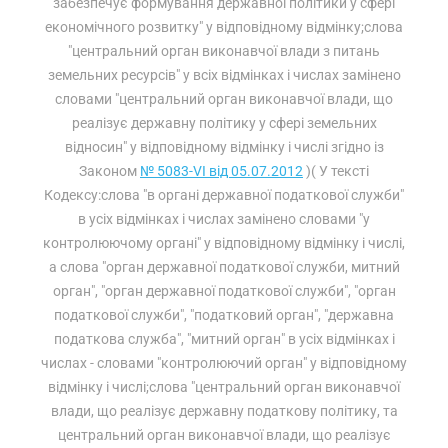
забезпечує формування державної політики у сфері
економічного розвитку" у відповідному відмінку;слова
"центральний орган виконавчої влади з питань
земельних ресурсів" у всіх відмінках і числах замінено
словами "центральний орган виконавчої влади, що
реалізує державну політику у сфері земельних
відносин" у відповідному відмінку і числі згідно із
Законом
№ 5083-VI від 05.07.2012
)( У тексті
Кодексу:слова "в органі державної податкової служби"
в усіх відмінках і числах замінено словами "у
контролюючому органі" у відповідному відмінку і числі,
а слова "орган державної податкової служби, митний
орган", "орган державної податкової служби", "орган
податкової служби", "податковий орган", "державна
податкова служба", "митний орган" в усіх відмінках і
числах - словами "контролюючий орган" у відповідному
відмінку і числі;слова "центральний орган виконавчої
влади, що реалізує державну податкову політику, та
центральний орган виконавчої влади, що реалізує