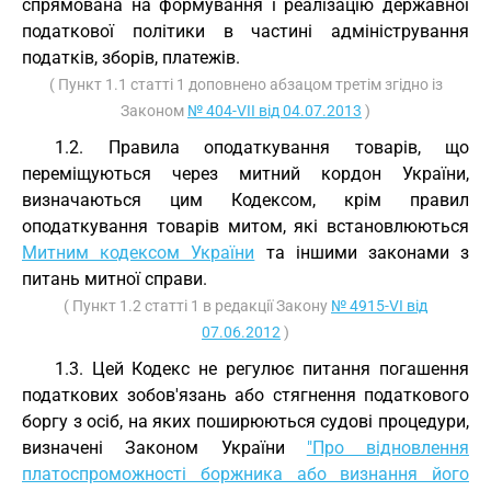
спрямована на формування і реалізацію державної
податкової політики в частині адміністрування
податків, зборів, платежів.
( Пункт 1.1 статті 1 доповнено абзацом третім згідно із
Законом
№ 404-VII від 04.07.2013
)
1.2. Правила оподаткування товарів, що
переміщуються через митний кордон України,
визначаються цим Кодексом, крім правил
оподаткування товарів митом, які встановлюються
Митним кодексом України
та іншими законами з
питань митної справи.
( Пункт 1.2 статті 1 в редакції Закону
№ 4915-VI від
07.06.2012
)
1.3. Цей Кодекс не регулює питання погашення
податкових зобов'язань або стягнення податкового
боргу з осіб, на яких поширюються судові процедури,
визначені Законом України
"Про відновлення
платоспроможності боржника або визнання його