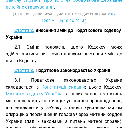
Закону України "Про збір на обов’язкове державне
пенсійне страхування"
.
( Статтю 1 доповнено пунктом 1.4 згідно із Законом
№
1200-VII від 10.04.2014
)
Стаття 2.
Внесення змін до Податкового кодексу
України
2.1. Зміна положень цього Кодексу може
здійснюватися виключно шляхом внесення змін до
цього Кодексу.
Стаття 3.
Податкове законодавство України
3.1. Податкове законодавство України
складається з
Конституції України
; цього Кодексу;
Митного кодексу України
та інших законів з питань
митної справи у частині регулювання правовідносин,
що виникають у зв'язку з оподаткуванням митом
операцій з переміщення товарів через митний кордон
України (далі - законами з питань митної справи);