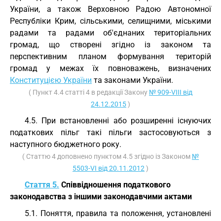
України, а також Верховною Радою Автономної
Республіки Крим, сільськими, селищними, міськими
радами та радами об'єднаних територіальних
громад, що створені згідно із законом та
перспективним планом формування територій
громад у межах їх повноважень, визначених
Конституцією України
та законами України.
( Пункт 4.4 статті 4 в редакції Закону
№ 909-VIII від
24.12.2015
)
4.5. При встановленні або розширенні існуючих
податкових пільг такі пільги застосовуються з
наступного бюджетного року.
( Статтю 4 доповнено пунктом 4.5 згідно із Законом
№
5503-VI від 20.11.2012
)
Стаття 5.
Співвідношення податкового
законодавства з іншими законодавчими актами
5.1. Поняття, правила та положення, установлені