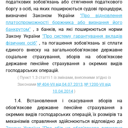
податкових зобов'язань або стягнення податкового
боргу з осіб, на яких поширюються судові процедури,
визначені Законом України
"Про відновлення
платоспроможності боржника або визнання його
банкрутом"
, з банків, на які поширюються норми
Закону України
"Про систему гарантування вкладів
фізичних осіб"
, та погашення зобов'язань зі сплати
єдиного внеску на загальнообов'язкове державне
соціальне страхування, зборів на обов’язкове
державне пенсійне страхування з окремих видів
господарських операцій.
( Пункт 1.3 статті 1 із змінами, внесеними згідно із
Законами
№ 404-VII від 04.07.2013
,
№ 1200-VII від
10.04.2014
)
1.4. Встановлення і скасування зборів на
обов’язкове державне пенсійне страхування з
окремих видів господарських операцій, їх розмірів та
механізмів справляння здійснюються відповідно до