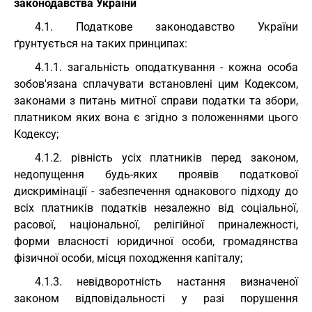
законодавства України
4.1. Податкове законодавство України
ґрунтується на таких принципах:
4.1.1. загальність оподаткування - кожна особа
зобов'язана сплачувати встановлені цим Кодексом,
законами з питань митної справи податки та збори,
платником яких вона є згідно з положеннями цього
Кодексу;
4.1.2. рівність усіх платників перед законом,
недопущення будь-яких проявів податкової
дискримінації - забезпечення однакового підходу до
всіх платників податків незалежно від соціальної,
расової, національної, релігійної приналежності,
форми власності юридичної особи, громадянства
фізичної особи, місця походження капіталу;
4.1.3. невідворотність настання визначеної
законом відповідальності у разі порушення