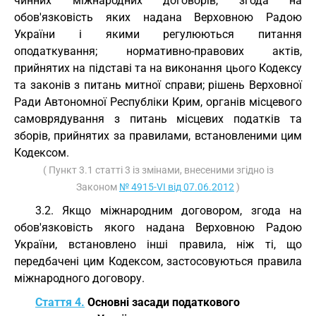
чинних міжнародних договорів, згода на
обов'язковість яких надана Верховною Радою
України і якими регулюються питання
оподаткування; нормативно-правових актів,
прийнятих на підставі та на виконання цього Кодексу
та законів з питань митної справи; рішень Верховної
Ради Автономної Республіки Крим, органів місцевого
самоврядування з питань місцевих податків та
зборів, прийнятих за правилами, встановленими цим
Кодексом.
( Пункт 3.1 статті 3 із змінами, внесеними згідно із
Законом
№ 4915-VI від 07.06.2012
)
3.2. Якщо міжнародним договором, згода на
обов'язковість якого надана Верховною Радою
України, встановлено інші правила, ніж ті, що
передбачені цим Кодексом, застосовуються правила
міжнародного договору.
Стаття 4.
Основні засади податкового