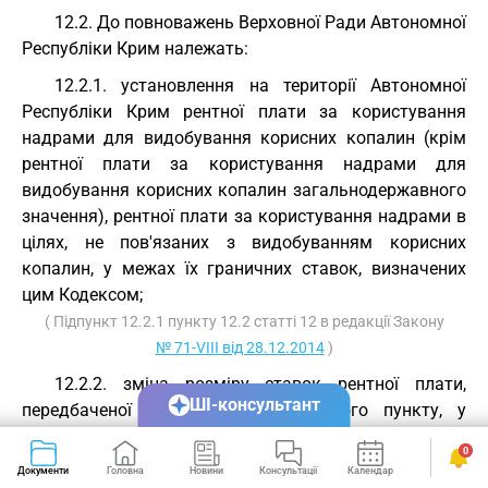
12.2. До повноважень Верховної Ради Автономної
Республіки Крим належать:
12.2.1. установлення на території Автономної
Республіки Крим рентної плати за користування
надрами для видобування корисних копалин (крім
рентної плати за користування надрами для
видобування корисних копалин загальнодержавного
значення), рентної плати за користування надрами в
цілях, не пов'язаних з видобуванням корисних
копалин, у межах їх граничних ставок, визначених
цим Кодексом;
( Підпункт 12.2.1 пункту 12.2 статті 12 в редакції Закону
№ 71-VIII від 28.12.2014
)
12.2.2. зміна розміру ставок рентної плати,
ШІ-консультант
передбаченої підпунктом 12.2.1 цього пункту, у
межах її граничних ставок, визначених цим Кодексом,
0
у порядку, встановленому цим Кодексом;
Документи
Головна
Новини
Консультації
Календар
Сервіси