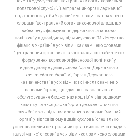
тексті Кодексу:слова "центральний орган державної
податкової служби", "центральний орган державної
податкової служби України" в усіх відмінках замінено
словами "центральний орган виконавчої влади, що
забезпечує формування державної фінансової
політики" у відповідному відмінку;слова "Міністерство
фінансів України" в усіх відмінках замінено словами
"центральний орган виконавчої влади, що забезпечує
формування державної фінансової політики" у
відповідному відмінку;слова "орган Державного
казначейства України", "орган Державного
казначейства" в усіх відмінках і числах замінено
словами "орган, що здійснює казначейське
обслуговування бюджетних коштів" у відповідному
відмінку та числі;слова "орган державної митної
служби" в усіх відмінках замінено словами "митний
орган" у відповідному відмінку;слова "спеціально
уповноважений центральний орган виконавчої влади в
галузі митної справи" в усіх відмінках замінено словами