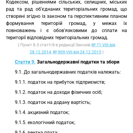
Кодексом, рішеннями сільських, селищних, міських
рад та рад об'єднаних територіальних громад, що
створені згідно із законом та перспективним планом
формування територій громад, у межах їх
повноважень і є обов'язковими до сплати на
території відповідних територіальних громад.
( Пункт 8.3 статті 8 в редакції Законів
№ 71-VIII від
28.12.2014
,
№ 909-VIII від 24.12.2015
)
Стаття 9.
Загальнодержавні податки та збори
9.1. До загальнодержавних податків належать:
9.1.1. податок на прибуток підприємств;
9.1.2. податок на доходи фізичних осіб;
9.1.3. податок на додану вартість;
9.1.4. акцизний податок;
9.1.5. екологічний податок;
9.1.6. рентна плата;