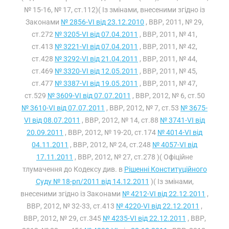
№ 15-16, № 17, ст.112)( Із змінами, внесеними згідно із
Законами
№ 2856-VI від 23.12.2010
, ВВР, 2011, № 29,
ст.272
№ 3205-VI від 07.04.2011
, ВВР, 2011, № 41,
ст.413
№ 3221-VI від 07.04.2011
, ВВР, 2011, № 42,
ст.428
№ 3292-VI від 21.04.2011
, ВВР, 2011, № 44,
ст.469
№ 3320-VI від 12.05.2011
, ВВР, 2011, № 45,
ст.477
№ 3387-VI від 19.05.2011
, ВВР, 2011, № 47,
ст.529
№ 3609-VI від 07.07.2011
, ВВР, 2012, № 6, ст.50
№ 3610-VI від 07.07.2011
, ВВР, 2012, № 7, ст.53
№ 3675-
VI від 08.07.2011
, ВВР, 2012, № 14, ст.88
№ 3741-VI від
20.09.2011
, ВВР, 2012, № 19-20, ст.174
№ 4014-VI від
04.11.2011
, ВВР, 2012, № 24, ст.248
№ 4057-VI від
17.11.2011
, ВВР, 2012, № 27, ст.278 )( Офіційне
тлумачення до Кодексу див. в
Рішенні Конституційного
Суду № 18-рп/2011 від 14.12.2011
)( Із змінами,
внесеними згідно із Законами
№ 4212-VI від 22.12.2011
,
ВВР, 2012, № 32-33, ст.413
№ 4220-VI від 22.12.2011
,
ВВР, 2012, № 29, ст.345
№ 4235-VI від 22.12.2011
, ВВР,