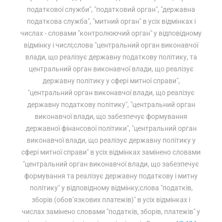
податкової служби", "податковий орган", "державна
податкова служба", "митний орган" в усіх відмінках і
числах - словами "контролюючий орган" у відповідному
відмінку і числі;слова "центральний орган виконавчої
влади, що реалізує державну податкову політику, та
центральний орган виконавчої влади, що реалізує
державну політику у сфері митної справи",
"центральний орган виконавчої влади, що реалізує
державну податкову політику", "центральний орган
виконавчої влади, що забезпечує формування
державної фінансової політики", "центральний орган
виконавчої влади, що реалізує державну політику у
сфері митної справи" в усіх відмінках замінено словами
"центральний орган виконавчої влади, що забезпечує
формування та реалізує державну податкову і митну
політику" у відповідному відмінку;слова "податків,
зборів (обов’язкових платежів)" в усіх відмінках і
числах замінено словами "податків, зборів, платежів" у