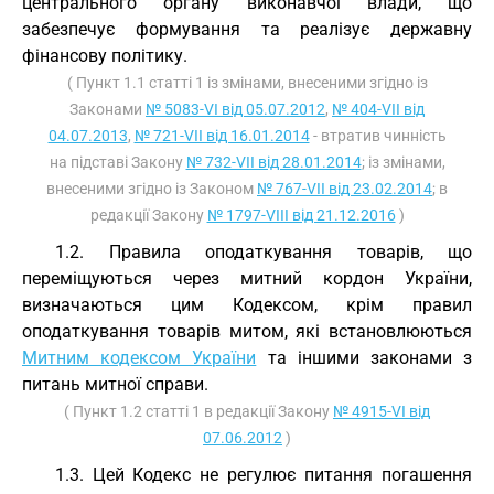
центрального органу виконавчої влади, що
забезпечує формування та реалізує державну
фінансову політику.
( Пункт 1.1 статті 1 із змінами, внесеними згідно із
Законами
№ 5083-VI від 05.07.2012
,
№ 404-VII від
04.07.2013
,
№ 721-VII від 16.01.2014
- втратив чинність
на підставі Закону
№ 732-VII від 28.01.2014
; із змінами,
внесеними згідно із Законом
№ 767-VII від 23.02.2014
; в
редакції Закону
№ 1797-VIII від 21.12.2016
)
1.2. Правила оподаткування товарів, що
переміщуються через митний кордон України,
визначаються цим Кодексом, крім правил
оподаткування товарів митом, які встановлюються
Митним кодексом України
та іншими законами з
питань митної справи.
( Пункт 1.2 статті 1 в редакції Закону
№ 4915-VI від
07.06.2012
)
1.3. Цей Кодекс не регулює питання погашення