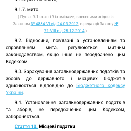
9.1.7. мито.
( Пункт 9.1 статті 9 із змінами, внесеними згідно із
Законом
№ 4834-VI від 24.05.2012
; в редакції Закону
№
71-VIII від 28.12.2014
)
9.2. Відносини, пов'язані з установленням та
справлянням мита, регулюються митним
законодавством, якщо інше не передбачено цим
Кодексом.
9.3. Зарахування загальнодержавних податків та
зборів до державного і місцевих бюджетів
здійснюється відповідно до
Бюджетного кодексу
України
.
9.4. Установлення загальнодержавних податків
та зборів, не передбачених цим Кодексом,
забороняється.
Стаття 10.
Місцеві податки