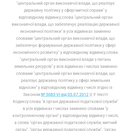
"центральний орган виконавчої влади, що реалізує
державну політику у сфері митної справи" у
відповідному відмінку;слова "центральний орган
виконавчої влади, що забезпечує реалізацію державної
економічної політики" в усіх відмінках замінено
словами "центральний орган виконавчої влади, що
забезпечує формування державної політики у сфері
економічного розвитку" у відповідному відмінку;слова
"центральний орган виконавчої влади з питань
земельних ресурсів" у всіх відмінках і числах замінено
словами "центральний орган виконавчої влади, що
реалізує державну політику у сфері земельних
відносин" у відповідному відмінку і числі згідно із
Законом
№ 5083-VI від 05.07.2012
)( У тексті
Кодексу:слова "в органі державної податкової служби"
в усіх відмінках і числах замінено словами "у
контролюючому органі" у відповідному відмінку і числі,
а слова "орган державної податкової служби, митний
орган", "орган державної податкової служби", "орган