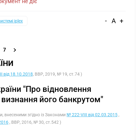
кумент не діє
-
A
+
системі iplex
7
ЇНИ
I від 18.10.2018
, ВВР, 2019, № 19, ст.74 )
країни "Про відновлення
визнання його банкрутом"
ами, внесеними згідно із Законами
№ 222-VIII від 02.03.2015
,
.2016
, ВВР, 2016, № 30, ст.542 )