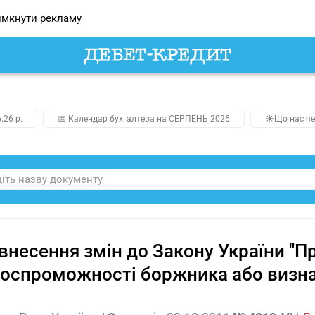
мкнути рекламу
.26 р.
📅 Календар бухгалтера на СЕРПЕНЬ 2026
☀️Що нас че
внесення змін до Закону України "П
оспроможності боржника або визна