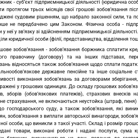
жник - суб’єкт підприємницької діяльності (юридична ос
ти протягом трьох місяців свої грошові зобов’язання піс
рджені судовим рішенням, що набрало законної сили, та 
нше не передбачено цим Законом. Фізична особа - підп
 у неї у зв’язку зі здійсненням підприємницької діяльност
іли юридичної особи (філії, представництва, відділення тощ
шове зобов’язання - зобов’язання боржника сплатити кре
ого правочину (договору) та на інших підставах, пе
зань відносяться також зобов’язання щодо сплати податків
альнообов’язкове державне пенсійне та інше соціальне с
ивості виконання зобов’язань за договорами зберігання,
ражені у грошових одиницях. До складу грошових зобов’яз
ів, зборів (обов’язкових платежів), страхових внесків 
не страхування, не включаються неустойка (штраф, пеня) т
до господарського суду, а також зобов’язання, які вин
ян, зобов’язання з виплати авторської винагороди, зобов
ої особи, що виникли з такої участі. Склад і розмір грошо
едані товари, виконані роботи і надані послуги, сума к