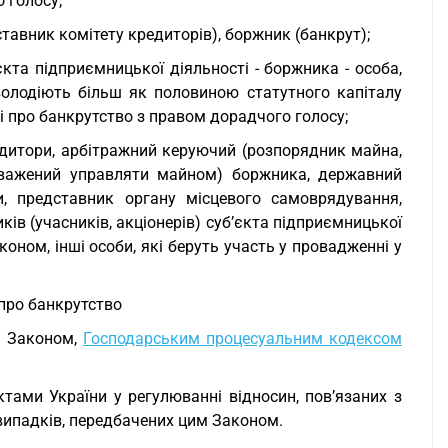
 голосу;
ставник комітету кредиторів), боржник (банкрут);
єкта підприємницької діяльності - боржника - особа,
володіють більш як половиною статутного капіталу
ві про банкрутство з правом дорадчого голосу;
редитори, арбітражний керуючий (розпорядник майна,
новажений управляти майном) боржника, державний
, представник органу місцевого самоврядування,
ів (учасників, акціонерів) суб’єкта підприємницької
оном, інші особи, які беруть участь у провадженні у
про банкрутство
м Законом,
Господарським процесуальним кодексом
тами України у регулюванні відносин, пов’язаних з
 випадків, передбачених цим Законом.