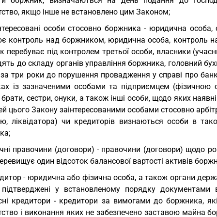
ти боржник, визначаються на день подання до госпо
тство, якщо інше не встановлено цим Законом;
нтересовані особи стосовно боржника - юридична особа,
ює контроль над боржником, юридична особа, контроль н
 перебуває під контролем третьої особи, власники (учасн
ять до складу органів управління боржника, головний бухга
 за три роки до порушення провадження у справі про банк
ках із зазначеними особами та підприємцем (фізичною о
 брати, сестри, онуки, а також інші особи, щодо яких наявн
лей цього Закону заінтересованими особами стосовно арбі
єю, ліквідатора) чи кредиторів визнаються особи в тако
ка;
чні правочини (договори) - правочини (договори) щодо 
еревищує один відсоток балансової вартості активів борж
дитор - юридична або фізична особа, а також органи держа
підтверджені у встановленому порядку документами 
сні кредитори - кредитори за вимогами до боржника, як
тство і виконання яких не забезпечено заставою майна бо