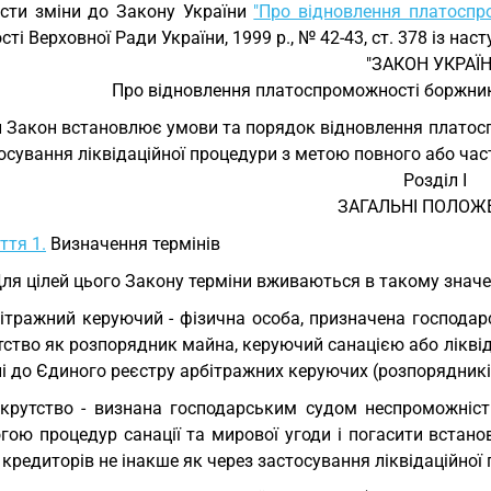
сти зміни до Закону України
"Про відновлення платоспр
сті Верховної Ради України, 1999 р., № 42-43, ст. 378 із на
"ЗАКОН УКРАЇ
Про відновлення платоспроможності боржник
 Закон встановлює умови та порядок відновлення платос
осування ліквідаційної процедури з метою повного або ча
Розділ I
ЗАГАЛЬНІ ПОЛОЖ
ття 1.
Визначення термінів
Для цілей цього Закону терміни вживаються в такому значе
ітражний керуючий - фізична особа, призначена господа
ство як розпорядник майна, керуючий санацією або ліквіда
ні до Єдиного реєстру арбітражних керуючих (розпорядників
крутство - визнана господарським судом неспроможніс
гою процедур санації та мирової угоди і погасити встано
кредиторів не інакше як через застосування ліквідаційної