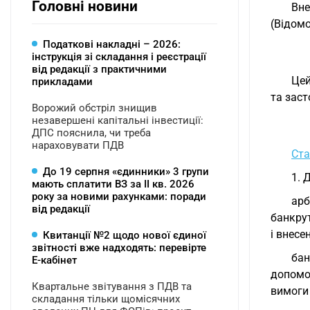
Головні новини
Вне
(Відомо
Податкові накладні – 2026:
інструкція зі складання і реєстрації
від редакції з практичними
Цей
прикладами
та заст
Ворожий обстріл знищив
незавершені капітальні інвестиції:
ДПС пояснила, чи треба
нараховувати ПДВ
Ста
До 19 серпня «єдинники» 3 групи
1. 
мають сплатити ВЗ за ІІ кв. 2026
року за новими рахунками: поради
арб
від редакції
банкрут
і внесе
Квитанції №2 щодо нової єдиної
звітності вже надходять: перевірте
бан
Е-кабінет
допомо
Квартальне звітування з ПДВ та
вимоги 
складання тільки щомісячних