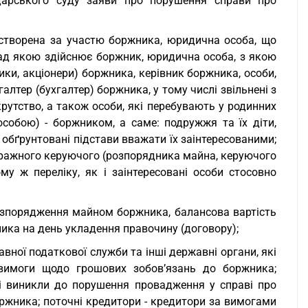
дарського суду заяви про порушення справи про
 створена за участю боржника, юридична особа, що
ад якою здійснює боржник, юридична особа, з якою
ики, акціонери) боржника, керівник боржника, особи,
лтер (бухгалтер) боржника, у тому числі звільнені з
рутство, а також особи, які перебувають у родинних
собою) - боржником, а саме: подружжя та їх діти,
і обґрунтовані підстави вважати їх заінтересованими;
тражного керуючого (розпорядника майна, керуючого
му ж переліку, як і заінтересовані особи стосовно
розпорядження майном боржника, балансова вартість
ника на день укладення правочину (договору);
вної податкової служби та інші державні органи, які
вимоги щодо грошових зобов’язань до боржника;
і виникли до порушення провадження у справі про
ржника; поточні кредитори - кредитори за вимогами