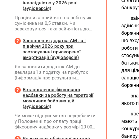
сплати
інвалідністю у 2026 році
банкру
(аудіоверсія)
Працівника прийнято на роботу як
заі
сумісника на 0,5 ставки. Чи
здійсн
зараховується така зайнятість до
боржник
ліміту (квоти) з працевлаштування
осіб з інвалідністю відповідно до
що вход
Заповнення додатка АМ за І
вимог законодавства?
півріччя 2026 року при
роботи
застосуванні прискореної
стосун
амортизації (аудіоверсія)
батьки,
Як заповнити додаток АМ до
для ці
декларації з податку на прибуток
санаці
(інформація про результати
амортизації за І півріччя 2026 року)?
боржни
Чи потрібно для цього брати дані
Встановлення фіксованої
станом на 01.01.2026 р.? Якщо до
надбавки за роботу на території
зна
окремих верстатів групи 4
можливих бойових дій
якого п
застосовується прискорена
(аудіоверсія)
амортизація, чи потрібно зазначати
кре
Чи може підприємство передбачити
вартість усіх таких верстатів на
мають 
у Положенні про оплату праці
початок і кінець звітного періоду?
фіксовану надбавку у розмірі 20 000
При цьому щодо частини верстатів
конкур
грн за роботу на території можливих
рішення про застосування
банкру
бойових дій, якщо для окремих
Розрахунок облікової штатної