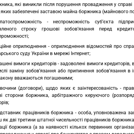
ника, які виникли після порушення провадження у справі 
 яких забезпечені заставою майна боржника (майнового по
платоспроможність - неспроможність суб’єкта підпр
вленого строку грошові зобов’язання перед креди
проможності;
ційне оприлюднення - оприлюднення відомостей про спра
рського суду України в мережі Інтернет;
ашені вимоги кредиторів - задоволені вимоги кредиторів, 
слі заміну зобов’язання або припинення зобов’язання в і
Закону вважаються погашеними;
вочини (договори), щодо яких є заінтересованість - пра
зі сторони боржника, арбітражного керуючого (розпоряд
рів;
дставник працівників боржника - особа, уповноважена за
 як дві третини штатної чисельності працівників боржник
ації боржника (а за наявності кількох первинних організац