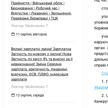
під час
Прийняття • Військовий облік •
Бронювання • Робочий час •
сто
Відпустки • Лікарняні • Звільнення.
упо
Перевірки Держпраці і ТЦК
уповно
Лектор: Мойсеєнко Т.
боржник
11 серпня, вівторок
уча
керуюч
орган 
Великі зарплатні зміни! Зарплатна
предста
Звітність по-новому з липня! Нова
Звітність по квоті 4% та внеску за її
діяльно
невиконання! Зміни Середня
справі 
зарплата: критичність, лікарняні,
Ста
відпускні. ЄСВ, ПДФО, індексація
зарплати
1. 
Лектор: Мойсеєнко Т.
Україн
12 серпня, середа
2. 
банкрут