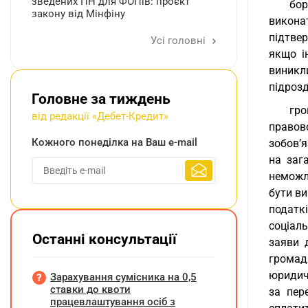
зведених ПН для ФОПів: проєкт
бор
закону від Мінфіну
викона
підтве
Усі головні
якщо і
виникли
підрозд
Головне за тиждень
гро
від редакції «Дебет-Кредит»
правов
Кожного понеділка на Ваш e-mail
зобов’я
на заг
неможл
бути ви
податк
соціаль
Останні консультації
заяви 
громад
юридичн
Зарахування сумісника на 0,5
ставки до квоти
за пер
працевлаштування осіб з