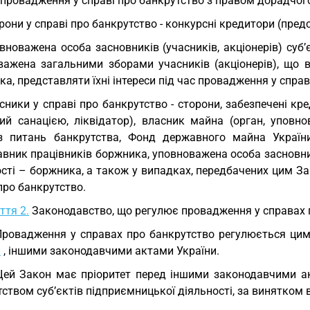
 провадження у справі про банкрутство з правом дорадчого
рони у справі про банкрутство - конкурсні кредитори (пред
вноважена особа засновників (учасників, акціонерів) суб’
важена загальними зборами учасників (акціонерів), що 
а, представляти їхні інтереси під час провадження у спра
сники у справі про банкрутство - сторони, забезпечені к
ий санацією, ліквідатор), власник майна (орган, упов
з питань банкрутства, Фонд державного майна України
вник працівників боржника, уповноважена особа засновник
сті – боржника, а також у випадках, передбачених цим Зак
про банкрутство.
ття 2.
Законодавство, що регулює провадження у справах 
Провадження у справах про банкрутство регулюється ци
и
, іншими законодавчими актами України.
Цей Закон має пріоритет перед іншими законодавчими ак
ством суб’єктів підприємницької діяльності, за винятком