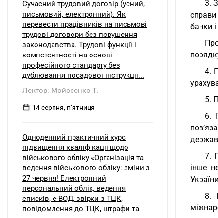
3. 
Сучасний трудовий договір (усний,
письмовий, електронний). Як
справи
перевести працівників на письмові
банки і
трудові договори без порушення
Про
законодавства. Трудові функції і
порядк
компетентності на основі
професійного стандарту без
4. 
дублювання посадової інструкції...
урахув
Лектор: Мойсеєнко Т.
5. 
14 серпня, пʼятниця
6. 
пов’яз
Одноденний практичний курс
держав
підвищення кваліфікації щодо
7. 
військового обліку «Організація та
інше н
ведення військового обліку: зміни з
27 червня! Електронний
України
персональний облік, ведення
8. 
списків, е-ВОД, звірки з ТЦК,
міжнар
повідомлення до ТЦК, штрафи та