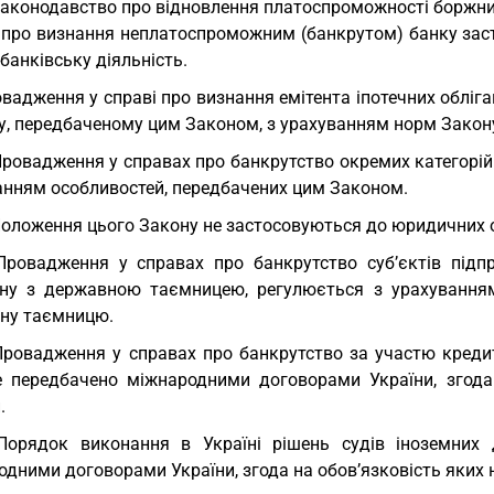
Законодавство про відновлення платоспроможності боржни
 про визнання неплатоспроможним (банкрутом) банку зас
 банківську діяльність.
вадження у справі про визнання емітента іпотечних облі
у, передбаченому цим Законом, з урахуванням норм Закон
Провадження у справах про банкрутство окремих категорій 
анням особливостей, передбачених цим Законом.
Положення цього Закону не застосовуються до юридичних о
Провадження у справах про банкрутство суб’єктів підпр
ану з державною таємницею, регулюється з урахування
ну таємницю.
Провадження у справах про банкрутство за участю креди
е передбачено міжнародними договорами України, згод
.
Порядок виконання в Україні рішень судів іноземних
одними договорами України, згода на обов’язковість яких