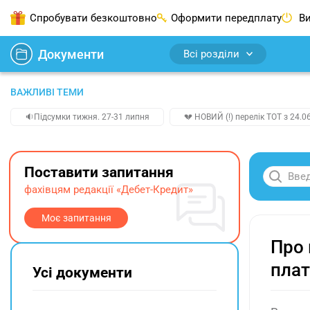
Спробувати безкоштовно
Оформити передплату
Ви
Документи
Всі розділи
ВАЖЛИВІ ТЕМИ
🔉Підсумки тижня. 27-31 липня
💔 НОВИЙ (!) перелік ТОТ з 24.06
Поставити запитання
фахівцям редакції «Дебет-Кредит»
Моє запитання
Про 
плат
Усі документи