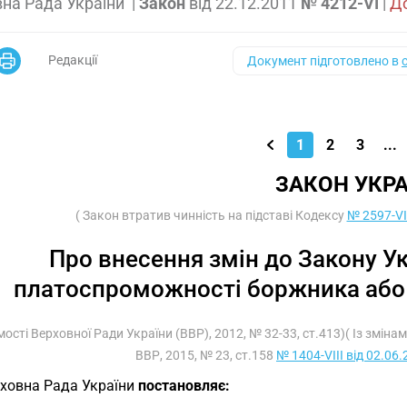
на Рада України
|
Закон
від
22.12.2011
№ 4212-VI
|
До
Редакції
Документ підготовлено в
1
2
3
...
ЗАКОН УКРА
( Закон втратив чинність на підставі Кодексу
№ 2597-VII
Про внесення змін до Закону У
платоспроможності боржника або 
мості Верховної Ради України (ВВР), 2012, № 32-33, ст.413)( Із змін
ВВР, 2015, № 23, ст.158
№ 1404-VIII від 02.06
ховна Рада України
постановляє: