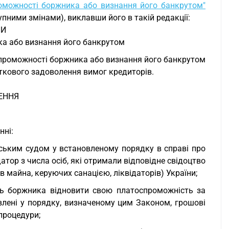
оможності боржника або визнання його банкрутом"
ступними змінами), виклавши його в такій редакції:
НИ
а або визнання його банкрутом
проможності боржника або визнання його банкрутом
сткового задоволення вимог кредиторів.
ЕННЯ
нні:
рським судом у встановленому порядку в справі про
тор з числа осіб, які отримали відповідне свідоцтво
 майна, керуючих санацією, ліквідаторів) України;
ть боржника відновити свою платоспроможність за
влені у порядку, визначеному цим Законом, грошові
 процедури;