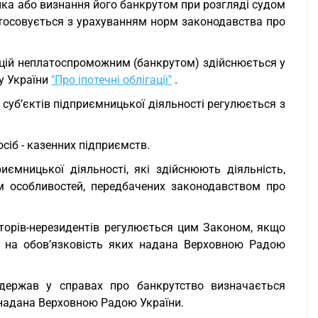
ка або визнання його банкрутом при розгляді судом
тосовується з урахуванням норм законодавства про
гацій неплатоспроможним (банкрутом) здійснюється у
у України
"Про іпотечні облігації"
.
суб’єктів підприємницької діяльності регулюється з
сіб - казенних підприємств.
иємницької діяльності, які здійснюють діяльність,
м особливостей, передбачених законодавством про
торів-нерезидентів регулюється цим Законом, якщо
а на обов’язковість яких надана Верховною Радою
 держав у справах про банкрутство визначається
 надана Верховною Радою України.