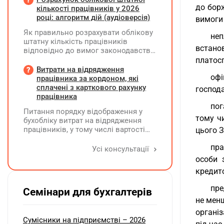
прискореної амортизації прийнято з
до борж
посад вона перевищуватиме 50%
кількості працівників у 2026
01.01.2025 р., а щодо інших — з
посадового окладу?
році: алгоритм дій (аудіоверсія)
01.01.2026 р.
вимоги
Як правильно розрахувати облікову
не
штатну кількість працівників
встано
відповідно до вимог законодавства
у 2026 році?
платос
Витрати на відрядження
офі
працівника за кордоном, які
сплачені з карткового рахунку
господа
працівника
пог
Питання порядку відображення у
тому чи
бухобліку витрат на відрядження
працівників, у тому числі вартості
цього 
проживання в готелі, яке сплачено з
пра
карткового рахунку працівника та
Усі консультації
підтвердження таких операцій
особи 
первинними документами, належать
кредито
до компетенції Мінфіну
пре
Семінари для бухгалтерів
не менш
організ
Сумісники на підприємстві – 2026