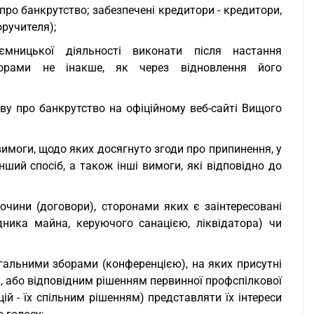
про банкрутство; забезпечені кредитори - кредитори,
ручителя);
иємницької діяльності виконати після настання
торами не інакше, як через відновлення його
ву про банкрутство на офіційному веб-сайті Вищого
вимоги, щодо яких досягнуто згоди про припинення, у
нший спосіб, а також інші вимоги, які відповідно до
вочини (договори), сторонами яких є заінтересовані
ника майна, керуючого санацією, ліквідатора) чи
гальними зборами (конференцією), на яких присутні
а, або відповідним рішенням первинної профспілкової
ій - їх спільним рішенням) представляти їх інтереси