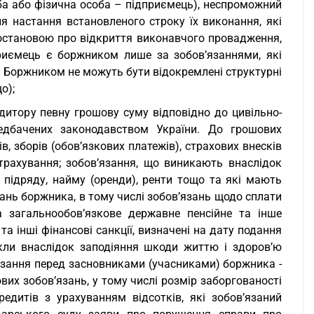
оба або фізична особа – підприємець), неспроможний
ля настання встановленого строку їх виконання, які
постановою про відкриття виконавчого провадження,
риємець є боржником лише за зобов’язаннями, які
і. Боржником не можуть бути відокремлені структурні
о);
дитору певну грошову суму відповідно до цивільно-
редбачених законодавством України. До грошових
, зборів (обов’язкових платежів), страхових внесків
трахування; зобов’язання, що виникають внаслідок
 підряду, найму (оренди), ренти тощо та які мають
ань боржника, в тому числі зобов’язань щодо сплати
на загальнообов’язкове державне пенсійне та інше
а інші фінансові санкції, визначені на дату подання
икли внаслідок заподіяння шкоди життю і здоров’ю
’язання перед засновниками (учасниками) боржника -
вих зобов’язань, у тому числі розмір заборгованості
редитів з урахуванням відсотків, які зобов’язаний