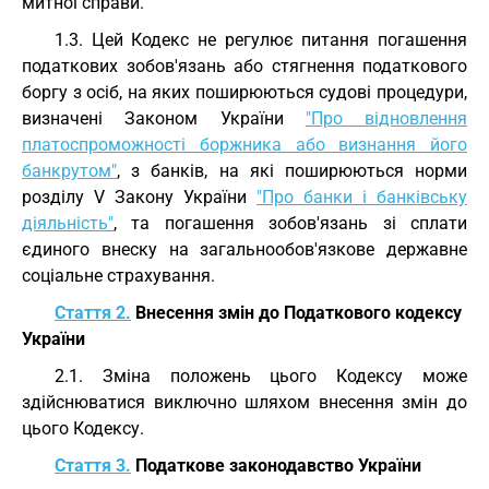
митної справи.
1.3. Цей Кодекс не регулює питання погашення
податкових зобов'язань або стягнення податкового
боргу з осіб, на яких поширюються судові процедури,
визначені Законом України
"Про відновлення
платоспроможності боржника або визнання його
банкрутом"
, з банків, на які поширюються норми
розділу V Закону України
"Про банки і банківську
діяльність"
, та погашення зобов'язань зі сплати
єдиного внеску на загальнообов'язкове державне
соціальне страхування.
Стаття 2.
Внесення змін до Податкового кодексу
України
2.1. Зміна положень цього Кодексу може
здійснюватися виключно шляхом внесення змін до
цього Кодексу.
Стаття 3.
Податкове законодавство України