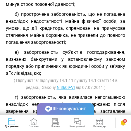
минув строк позовної давності;
б) прострочена заборгованість, що не погашена
внаслідок недостатності майна фізичної особи, за
умови, що дії кредитора, спрямовані на примусове
стягнення майна боржника, не призвели до повного
погашення заборгованості;
в) заборгованість суб'єктів господарювання,
визнаних банкрутами у встановленому законом
порядку або припинених як юридичні особи у зв'язку
з їх ліквідацією;
( Підпункт "в" підпункту 14.1.11 пункту 14.1 статті 14 в
редакції Закону
N 3609-VI
від 07.07.2011 )
г) заборгованість, яка виявилася непогашеною
внаслідок недостатності коштів, одержаних після
ШІ-консультант
звернення кредитором стягнення на заставлене
майно відповідно до закону та договору, за умови,
0
що інші дії кредитора щодо примусового стягнення
Документи
Головна
Новини
Консультації
Календар
Сервіси