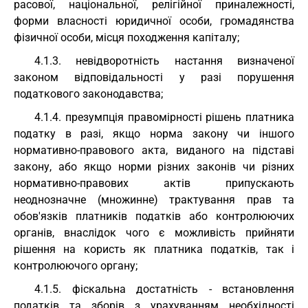
расової, національної, релігійної приналежності,
форми власності юридичної особи, громадянства
фізичної особи, місця походження капіталу;
4.1.3. невідворотність настання визначеної
законом відповідальності у разі порушення
податкового законодавства;
4.1.4. презумпція правомірності рішень платника
податку в разі, якщо норма закону чи іншого
нормативно-правового акта, виданого на підставі
закону, або якщо норми різних законів чи різних
нормативно-правових актів припускають
неоднозначне (множинне) трактування прав та
обов'язків платників податків або контролюючих
органів, внаслідок чого є можливість прийняти
рішення на користь як платника податків, так і
контролюючого органу;
4.1.5. фіскальна достатність - встановлення
податків та зборів з урахуванням необхідності