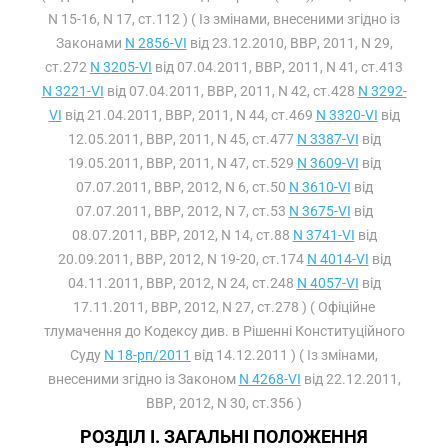
N 15-16, N 17, ст.112 ) ( Із змінами, внесеними згідно із
Законами
N 2856-VI
від 23.12.2010, ВВР, 2011, N 29,
ст.272
N 3205-VI
від 07.04.2011, ВВР, 2011, N 41, ст.413
N 3221-VI
від 07.04.2011, ВВР, 2011, N 42, ст.428
N 3292-
VI
від 21.04.2011, ВВР, 2011, N 44, ст.469
N 3320-VI
від
12.05.2011, ВВР, 2011, N 45, ст.477
N 3387-VI
від
19.05.2011, ВВР, 2011, N 47, ст.529
N 3609-VI
від
07.07.2011, ВВР, 2012, N 6, ст.50
N 3610-VI
від
07.07.2011, ВВР, 2012, N 7, ст.53
N 3675-VI
від
08.07.2011, ВВР, 2012, N 14, ст.88
N 3741-VI
від
20.09.2011, ВВР, 2012, N 19-20, ст.174
N 4014-VI
від
04.11.2011, ВВР, 2012, N 24, ст.248
N 4057-VI
від
17.11.2011, ВВР, 2012, N 27, ст.278 ) ( Офіційне
тлумачення до Кодексу див. в Рішенні Конституційного
Суду
N 18-рп/2011
від 14.12.2011 ) ( Із змінами,
внесеними згідно із Законом
N 4268-VI
від 22.12.2011,
ВВР, 2012, N 30, ст.356 )
РОЗДІЛ I. ЗАГАЛЬНІ ПОЛОЖЕННЯ