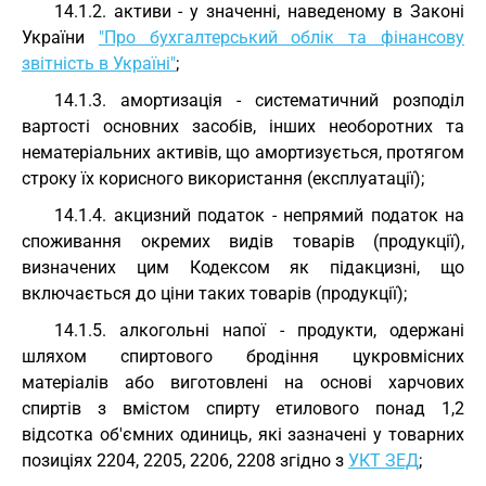
14.1.2. активи - у значенні, наведеному в Законі
України
"Про бухгалтерський облік та фінансову
звітність в Україні"
;
14.1.3. амортизація - систематичний розподіл
вартості основних засобів, інших необоротних та
нематеріальних активів, що амортизується, протягом
строку їх корисного використання (експлуатації);
14.1.4. акцизний податок - непрямий податок на
споживання окремих видів товарів (продукції),
визначених цим Кодексом як підакцизні, що
включається до ціни таких товарів (продукції);
14.1.5. алкогольні напої - продукти, одержані
шляхом спиртового бродіння цукровмісних
матеріалів або виготовлені на основі харчових
спиртів з вмістом спирту етилового понад 1,2
відсотка об'ємних одиниць, які зазначені у товарних
позиціях 2204, 2205, 2206, 2208 згідно з
УКТ ЗЕД
;