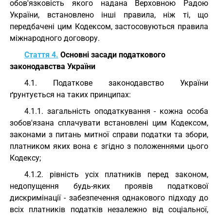
обов'язковість якого надана Верховною Радою
України, встановлено інші правила, ніж ті, що
передбачені цим Кодексом, застосовуються правила
міжнародного договору.
Стаття 4.
Основні засади податкового
законодавства України
4.1. Податкове законодавство України
ґрунтується на таких принципах:
4.1.1. загальність оподаткування - кожна особа
зобов'язана сплачувати встановлені цим Кодексом,
законами з питань митної справи податки та збори,
платником яких вона є згідно з положеннями цього
Кодексу;
4.1.2. рівність усіх платників перед законом,
недопущення будь-яких проявів податкової
дискримінації - забезпечення однакового підходу до
всіх платників податків незалежно від соціальної,