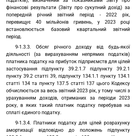
податків), визначений за показниками Звіту про
фінансові результати (Звіту про сукупний дохід) за
попередній річний звітний період - 2022 рік,
перевищує 40 мільйонів гривень, у 2023 році
встановлюється базовий квартальний звітний
період.
9-1.3.3. Обсяг річного доходу від будь-якої
діяльності (за вирахуванням непрямих податків)
платника податку на прибуток підприємств для цілей
застосування підпункту 39.2.1.7 підпункту 39.2.1
пункту 39.2 статті 39, підпункту 134.1.1 пункту 134.1
статті 134 та пункту 137.5 статті 137 цього Кодексу
обчислюється за весь звітний 2023 рік, у тому числі з
урахуванням доходів, отриманих за періоди 2023
року, в яких такий платник податку перебував на
сплаті єдиного податку.
9-1.3.4. Платники податку для цілей розрахунку
амортизації відповідно до положень підпункту