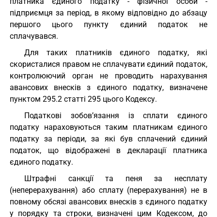
платника єдиного податку - фізичної особи -
підприємця за період, в якому відповідно до абзацу
першого цього пункту єдиний податок не
сплачувався.
Для таких платників єдиного податку, які
скористалися правом не сплачувати єдиний податок,
контролюючий орган не проводить нарахування
авансових внесків з єдиного податку, визначене
пунктом 295.2 статті 295 цього Кодексу.
Податкові зобов’язання із сплати єдиного
податку нараховуються таким платникам єдиного
податку за періоди, за які був сплачений єдиний
податок, що відображені в декларації платника
єдиного податку.
Штрафні санкції та пеня за несплату
(неперерахування) або сплату (перерахування) не в
повному обсязі авансових внесків з єдиного податку
у порядку та строки, визначені цим Кодексом, до