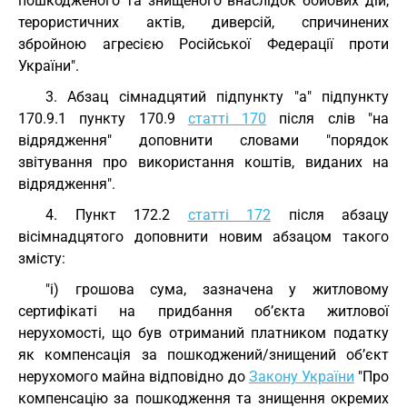
пошкодженого та знищеного внаслідок бойових дій,
терористичних актів, диверсій, спричинених
збройною агресією Російської Федерації проти
України".
3. Абзац сімнадцятий підпункту "а" підпункту
170.9.1 пункту 170.9
статті 170
після слів "на
відрядження" доповнити словами "порядок
звітування про використання коштів, виданих на
відрядження".
4. Пункт 172.2
статті 172
після абзацу
вісімнадцятого доповнити новим абзацом такого
змісту:
"і) грошова сума, зазначена у житловому
сертифікаті на придбання об’єкта житлової
нерухомості, що був отриманий платником податку
як компенсація за пошкоджений/знищений об’єкт
нерухомого майна відповідно до
Закону України
"Про
компенсацію за пошкодження та знищення окремих