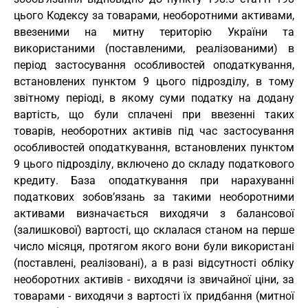
цього Кодексу за товарами, необоротними активами,
ввезеними на митну територію України та
використаними (поставленими, реалізованими) в
період застосування особливостей оподаткування,
встановлених пунктом 9 цього підрозділу, в тому
звітному періоді, в якому суми податку на додану
вартість, що були сплачені при ввезенні таких
товарів, необоротних активів під час застосування
особливостей оподаткування, встановлених пунктом
9 цього підрозділу, включено до складу податкового
кредиту. База оподаткування при нарахуванні
податкових зобов’язань за такими необоротними
активами визначається виходячи з балансової
(залишкової) вартості, що склалася станом на перше
число місяця, протягом якого вони були використані
(поставлені, реалізовані), а в разі відсутності обліку
необоротних активів - виходячи із звичайної ціни, за
товарами - виходячи з вартості їх придбання (митної