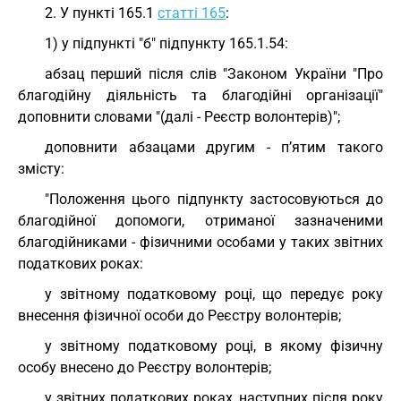
2. У пункті 165.1
статті 165
:
1) у підпункті "б" підпункту 165.1.54:
абзац перший після слів "Законом України "Про
благодійну діяльність та благодійні організації"
доповнити словами "(далі - Реєстр волонтерів)";
доповнити абзацами другим - п’ятим такого
змісту:
"Положення цього підпункту застосовуються до
благодійної допомоги, отриманої зазначеними
благодійниками - фізичними особами у таких звітних
податкових роках:
у звітному податковому році, що передує року
внесення фізичної особи до Реєстру волонтерів;
у звітному податковому році, в якому фізичну
особу внесено до Реєстру волонтерів;
у звітних податкових роках, наступних після року