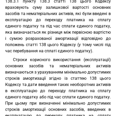
138.3.1 пункту 138.3 статті 138 цього Кодексу
враховують суму залишкової вартості основних
засобів та нематеріальних активів, які були введені в
експлуатацію до переходу платника на сплату
єдиного податку та під час сплати єдиного податку,
яка визначається як різниця між первісною вартістю
і сумою розрахованої амортизації відповідно до
положень статті 138 цього Кодексу (у тому числі під
час перебування на сплаті єдиного податку).
Строки корисного використання (експлуатації)
основних засобів та нематеріальних активів
визначаються з урахуванням мінімально допустимих
строків амортизації згідно із статтею 138 цього
Кодексу та дати введення таких необоротних активів
в експлуатацію до переходу платника на сплату
єдиного податку або під час сплати єдиного податку.
При цьому при визначенні мінімально допустимих
строків амортизації основних засобів, введених в
експлуатацію до переходу платника на сплату