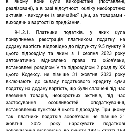
в якому вони були використані (поставлені,
реалізовані), а в разі відсутності обліку необоротних
активів - виходячи із звичайної ціни, за товарами -
виходячи з вартості їх придбання.
9-1.2.1. Платники податків, у яких була
призупинена реєстрація платником податку на
додану вартість відповідно до підпункту 9.5 пункту 9
цього підрозділу та яким з 1 серпня 2023 року
автоматично відновлено права та обов’язки,
встановлені розділом V та підрозділом 2 розділу XX
цього Кодексу, не пізніше 31 жовтня 2023 року
включають до складу податкового кредиту суми
податку на додану вартість, що були сплачені під час
ввезення товарів, необоротних активів, під час
застосування особливостей оподаткування,
встановлених пунктом 9 цього підрозділу. При цьому
такі платники податків зобов’язані не пізніше 31
жовтня 2023 року нарахувати податкові
зобов’язання відповідно до пункту 198.5 статті 198