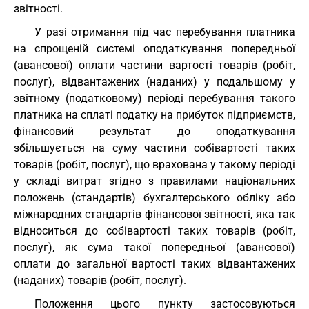
звітності.
У разі отримання під час перебування платника
на спрощеній системі оподаткування попередньої
(авансової) оплати частини вартості товарів (робіт,
послуг), відвантажених (наданих) у подальшому у
звітному (податковому) періоді перебування такого
платника на сплаті податку на прибуток підприємств,
фінансовий результат до оподаткування
збільшується на суму частини собівартості таких
товарів (робіт, послуг), що врахована у такому періоді
у складі витрат згідно з правилами національних
положень (стандартів) бухгалтерського обліку або
міжнародних стандартів фінансової звітності, яка так
відноситься до собівартості таких товарів (робіт,
послуг), як сума такої попередньої (авансової)
оплати до загальної вартості таких відвантажених
(наданих) товарів (робіт, послуг).
Положення цього пункту застосовуються