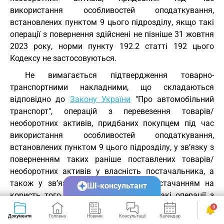
використання особливостей оподаткування,
встановлених пунктом 9 цього підрозділу, якщо такі
операції з повернення здійснені не пізніше 31 жовтня
2023 року, норми пункту 192.2 статті 192 цього
Кодексу не застосовуються.
Не вимагається підтвердження товарно-
транспортними накладними, що складаються
відповідно до
Закону України
"Про автомобільний
транспорт", операцій з перевезення товарів/
необоротних активів, придбаних покупцем під час
використання особливостей оподаткування,
встановлених пунктом 9 цього підрозділу, у зв’язку з
поверненням таких раніше поставлених товарів/
необоротних активів у власність постачальника, а
також у зв’язку з подальшим їх постачанням на
ШІ-консультант
користь того самого покупця, якщо такі операції з
перевезення здійснені у період з 1 серпня 2023 по 31
0
Документи
Головна
Новини
Консультації
Календар
Сервіси
жовтня 2023 року включно";