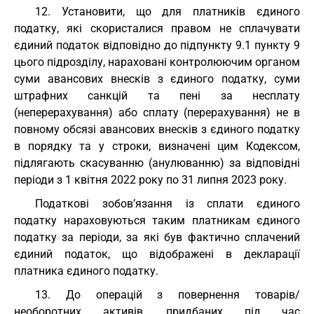
12. Установити, що для платників єдиного
податку, які скористалися правом не сплачувати
єдиний податок відповідно до підпункту 9.1 пункту 9
цього підрозділу, нараховані контролюючим органом
суми авансових внесків з єдиного податку, суми
штрафних санкцій та пені за несплату
(неперерахування) або сплату (перерахування) не в
повному обсязі авансових внесків з єдиного податку
в порядку та у строки, визначені цим Кодексом,
підлягають скасуванню (анулюванню) за відповідні
періоди з 1 квітня 2022 року по 31 липня 2023 року.
Податкові зобов’язання із сплати єдиного
податку нараховуються таким платникам єдиного
податку за періоди, за які був фактично сплачений
єдиний податок, що відображені в декларації
платника єдиного податку.
13. До операцій з повернення товарів/
необоротних активів, придбаних під час