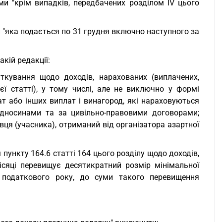
и "крім випадків, передбачених розділом IV цього
"яка подається по 31 грудня включно наступного за
акій редакції:
аткування щодо доходів, нарахованих (виплачених,
ієї статті), у тому числі, але не виключно у формі
ат або інших виплат і винагород, які нараховуються
ідносинами та за цивільно-правовими договорами;
ця (учасника), отриманий від організатора азартної
ункту 164.6 статті 164 цього розділу щодо доходів,
сяці перевищує десятикратний розмір мінімальної
о податкового року, до суми такого перевищення