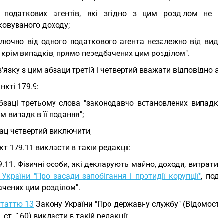
 податкових агентів, які згідно з цим розділом не 
ковуваного доходу;
лючно від одного податкового агента незалежно від вид
 крім випадків, прямо передбачених цим розділом".
в'язку з цим абзаци третій і четвертий вважати відповідно 
ункті 179.9:
бзаці третьому слова "законодавчо встановлених випадк
м випадків її подання";
ац четвертий виключити;
кт 179.11 викласти в такій редакції:
9.11. Фізичні особи, які декларують майно, доходи, витрат
України "Про засади запобігання і протидії корупції"
, по
ачених цим розділом".
таттю 13
Закону України "Про державну службу" (Відомості 
3, ст. 160) викласти в такій редакції: