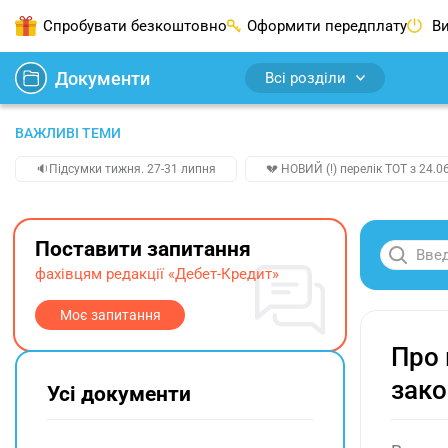
Спробувати безкоштовно
Оформити передплату
Ви
Документи
Всі розділи
ВАЖЛИВІ ТЕМИ
🔉Підсумки тижня. 27-31 липня
💔 НОВИЙ (!) перелік ТОТ з 24.06
Поставити запитання
фахівцям редакції «Дебет-Кредит»
Моє запитання
Про 
зако
Усі документи