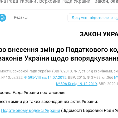
на Рада України , Верховна Рада України
|
Закон, За
Редакції
Документ підготовлено в
ЗАКОН УКРА
ро внесення змін до Податкового ко
законів України щодо впорядкуванн
омості Верховної Ради України (ВВР), 2013, № 7, ст.64)( Із змінами, 
, № 13, ст.222
№ 595-VIII від 14.07.2015
, ВВР, 2015, № 37-38, ст.366
№ 
№ 396-IX від 19.12.2019
, ВВР, 2020, 
ховна Рада України постановляє:
Внести зміни до таких законодавчих актів України:
У
Податковому кодексі України
(Відомості Верховної Ради Укр