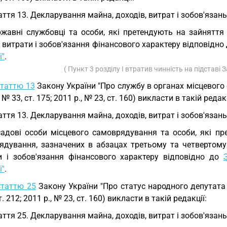
аття 13. Декларування майна, доходів, витрат і зобов'язан
жавні службовці та особи, які претендують на зайнятт
 витрати і зобов'язання фінансового характеру відповідно
ї"
.
( Пункт 3 розділу I втратив чинність на підставі
таттю 13
Закону України "Про службу в органах місцевого 
 № 33, ст. 175; 2011 р., № 23, ст. 160) викласти в такій редакц
аття 13. Декларування майна, доходів, витрат і зобов'язан
адові особи місцевого самоврядування та особи, які пр
ядування, зазначених в абзацах третьому та четвертому 
и і зобов'язання фінансового характеру відповідно до
ї"
.
Статтю 25
Закону України "Про статус народного депутата У
т. 212; 2011 р., № 23, ст. 160) викласти в такій редакції:
аття 25. Декларування майна, доходів, витрат і зобов'язан