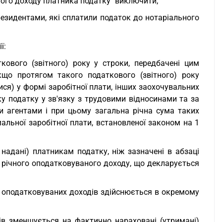
ого доходу платника податку" виключити;
езидентами, які сплатили податок до нотаріального
ї:
кового (звітного) року у строки, передбачені цим
кщо протягом такого податкового (звітного) року
ся) у формі заробітної плати, інших заохочувальних
ку податку у зв'язку з трудовими відносинами та за
 агентами і при цьому загальна річна сума таких
альної заробітної плати, встановленої законом на 1
 надані) платникам податку, ніж зазначені в абзаці
 річного оподатковуваного доходу, що декларується
ми оподатковуваних доходів здійснюється в окремому
ів зменшується на фактично нараховані (утримані)