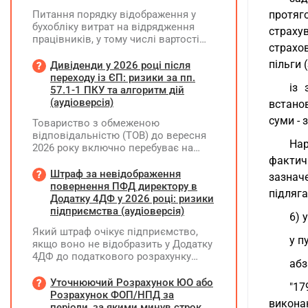
Питання порядку відображення у
протяг
бухобліку витрат на відрядження
страху
працівників, у тому числі вартості
страхо
проживання в готелі, яке сплачено з
карткового рахунку працівника та
пільги (
Дивіденди у 2026 році після
підтвердження таких операцій
переходу із ЄП: ризики за пп.
із 
первинними документами, належать
57.1-1 ПКУ та алгоритм дій
до компетенції Мінфіну
(аудіоверсія)
встанов
суми - 
Товариство з обмеженою
відповідальністю (ТОВ) до вересня
Нар
2026 року включно перебуває на
спрощеній системі оподаткування
фактич
(єдиний податок, 3 група, ставка 5%,
Штраф за невідображення
зазнач
неплатник ПДВ). З 1 жовтня 2026
повернення ПФД директору в
підляга
року підприємство переходить на
Додатку 4ДФ у 2026 році: ризики
загальну систему оподаткування
підприємства (аудіоверсія)
6) 
(стає платником податку на
Який штраф очікує підприємство,
прибуток). За результатами
у п
якщо воно не відобразить у Додатку
діяльності у періоді 2024–2025 років
4ДФ до податкового розрахунку
(під час перебування на спрощеній
абз
повернення поворотної фінансової
системі) підприємство отримало
допомоги (ПФД) директору?
Уточнюючий Розрахунок ЮО або
чистий прибуток, сума
"17
Розрахунок ФОП/НПД за
нерозподіленого прибутку в балансі
викона
періоди, за якими минув строк