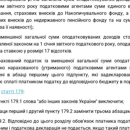
ом звітного року податковими агентами суми єдиного в
вання, страхових внесків до Накопичувального фонду, а 
вих внесків до недержавного пенсійного фонду та на сум
за її наявності);
зменшеної загальної суми оподатковуваних доходів сто
леної законом на 1 січня звітного податкового року, опода
за ставкою у розмірі 17 відсотків.
ахований податок із зменшеної загальної суми оподат
но нарахованого (утриманого) податковими агентами п
ені в абзаці першому цього підпункту, які задекларова
є сплаті платником податку до відповідного бюджету в по
у
статті 179
:
ункті 179.1 слова "або інших законів України" виключити;
аци перший і другий пункту 179.2 замінити трьома абзацам
9.2. Відповідно до цього розділу обов'язок платника под
ним і податкова декларація не подається, якщо такий пла