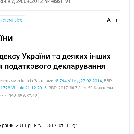
кон
від
24.04.2012
№ 4661-VI
-
A
+
системі iplex
ЇНИ
дексу України та деяких інших
я податкового декларування
внесеними згідно із Законами
№ 794-VII від 27.02.2014
, ВВР,
1798-VIII від 21.12.2016
, ВВР, 2017, № 7-8, ст.50 Кодексом
№ 7, № 8, № 9, ст.48 )
аїни, 2011 р., №№ 13-17, ст. 112):