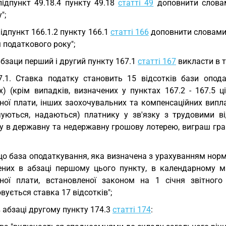
підпункт 49.18.4 пункту 49.18
статті 49
доповнити словам
";
підпункт 166.1.2 пункту 166.1
статті 166
доповнити словами 
 податкового року";
абзаци перший і другий пункту 167.1
статті 167
викласти в т
7.1. Ставка податку становить 15 відсотків бази опод
х) (крім випадків, визначених у пунктах 167.2 - 167.5 ц
тної плати, інших заохочувальних та компенсаційних випл
чуються, надаються) платнику у зв'язку з трудовими в
у в державну та недержавну грошову лотерею, виграш грав
о база оподаткування, яка визначена з урахуванням норм п
ених в абзаці першому цього пункту, в календарному мі
тної плати, встановленої законом на 1 січня звітног
вується ставка 17 відсотків";
в абзаці другому пункту 174.3
статті 174
: