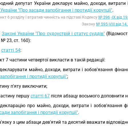
одний депутат України декларує майно, доходи, витрати 
України "Про засади запобігання і протидії корупції"
.
ункт 6 розділу I втратив чинність на підставі Кодексу
№ 396
-IX від 1
Закону
№ 595-VIII від 14
У
Законі України "Про судоустрій і статус суддів"
(Відомості
 № 23, ст. 160):
у
статті 54
:
кт 7 частини четвертої викласти в такій редакції:
 декларувати майно, доходи, витрати і зобов'язання фіна
запобігання і протидії корупції"
;
тину п'яту виключити;
частину першу
статті 67
після абзацу восьмого доповнити н
 декларацію про майно, доходи, витрати і зобов'язання 
сади запобігання і протидії корупції"
.
в'язку з цим абзаци дев'ятий та десятий вважати відпові