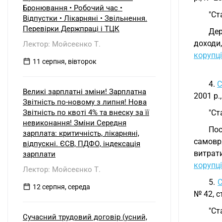
б) нерезидентом?
Бронювання • Робочий час •
"Ст
Відпустки • Лікарняні • Звільнення.
Перевірки Держпраці і ТЦК
Дер
доходи,
Лектор: Мойсеєнко Т.
корупці
11 серпня, вівторок
4.
С
Великі зарплатні зміни! Зарплатна
2001 р.,
Звітність по-новому з липня! Нова
Звітність по квоті 4% та внеску за її
"Ст
невиконання! Зміни Середня
Пос
зарплата: критичність, лікарняні,
самовр
відпускні. ЄСВ, ПДФО, індексація
витрат
зарплати
корупці
Лектор: Мойсеєнко Т.
5.
12 серпня, середа
№ 42, с
"Ст
Сучасний трудовий договір (усний,