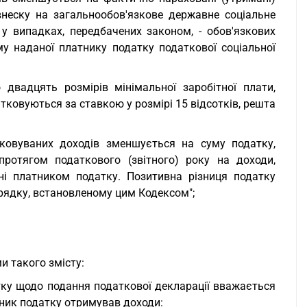
неску на загальнообов'язкове державне соціальне
у випадках, передбачених законом, - обов'язкових
у наданої платнику податку податкової соціальної
 двадцять розмірів мінімальної заробітної плати,
тковуються за ставкою у розмірі 15 відсотків, решта
ковуваних доходів зменшується на суму податку,
ротягом податкового (звітного) року на доходи,
ні платником податку. Позитивна різниця податку
рядку, встановленому цим Кодексом";
и такого змісту:
атку щодо подання податкової декларації вважається
тник податку отримував доходи: