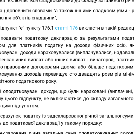
ва "включається спадкоємцями до складу загального річн
ац доповнити словами "а також іншими спадкоємцями - р
ення об'єктів спадщини";
підпункт "є" пункту 176.1
статті 176
викласти в такій редакці
 подавати податкову декларацію за результатами подат
ом для платників податку на доходи фізичних осіб, я
ковувані доходи нараховувалися (виплачувалися, надавали
пенсаційних виплат або інших виплат і винагород, платни
но-правовими договорами двома або більше податковими
ковуваних доходів перевищує сто двадцять розмірів мінім
вітного податкового року.
і оподатковувані доходи, що були нараховані (виплачені,
у цього підпункту, не включаються до складу загального
з цим підпунктом.
ерахунок податку із задекларованої річної загальної су
 до податкової декларації у такому порядку:
екларована річна загальна сума оподатковуваних доход