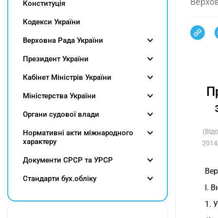
Верхов
Конституція
Кодекси України
Верховна Рада України
Президент України
Кабінет Міністрів України
П
Міністерства України
Органи судової влади
(Від
Нормативні акти міжнародного
характеру
2014
Документи СРСР та УРСР
Вер
Cтандарти бух.обліку
I. 
1. 