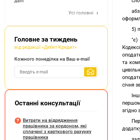
сло
далі
абз
Усі головні
оформл
5) 
Головне за тиждень
"є)
від редакції «Дебет-Кредит»
Кодекс
оподат
Кожного понеділка на Ваш e-mail
та ком
цивіль
оподат
січня з
Інш
Останні консультації
першом
згідно 
Витрати на відрядження
Пер
працівника за кордоном, які
додатку
сплачені з карткового рахунку
працівника
зад