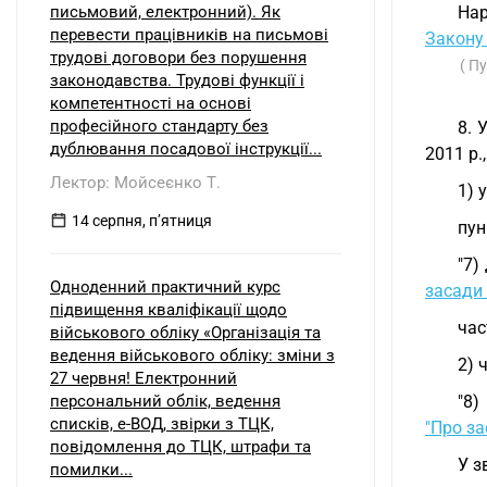
письмовий, електронний). Як
Нар
перевести працівників на письмові
Закону 
трудові договори без порушення
( П
законодавства. Трудові функції і
компетентності на основі
професійного стандарту без
8. 
дублювання посадової інструкції...
2011 р.,
Лектор: Мойсеєнко Т.
1) 
14 серпня, пʼятниця
пун
"7)
Одноденний практичний курс
засади 
підвищення кваліфікації щодо
час
військового обліку «Організація та
ведення військового обліку: зміни з
2) 
27 червня! Електронний
персональний облік, ведення
"8)
списків, е-ВОД, звірки з ТЦК,
"Про за
повідомлення до ТЦК, штрафи та
У з
помилки...