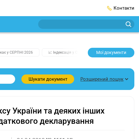
Контакти
Мої документи
кає у СЕРПНІ 2026
📈 Індексація у СЕРПНІ
2️⃣0️⃣2️⃣7️⃣ Усі клю
Розширений пошук
Шукати документ
су України та деяких інших
одаткового декларування