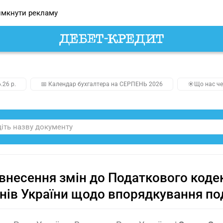
мкнути рекламу
.26 р.
📅 Календар бухгалтера на СЕРПЕНЬ 2026
☀️Що нас че
внесення змін до Податкового кодек
нів України щодо впорядкування п