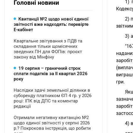
1) 
Головні новини
Кодексу
2) 
Квитанції №2 щодо нової єдиної
звітності вже надходять: перевірте
звітним
Е-кабінет
3) 
Квартальне звітування з ПДВ та
"16
складання тільки щомісячних
зведених ПН для ФОПів: проєкт
надани
закону від Мінфіну
заробі
(випла
19 серпня – граничний строк
сплати податків за ІI квартал 2026
виграш
року
гри.
Наслідки здачі земельної ділянки в
Якщ
суборенду платником ЄП 4 гр. у 2026
зазнач
році: ІПК від ДПС та коментар
заробі
редакції
застосо
Отримали негативну квитанцію №2
щодо єдиної звітності у серпні 2026
4) 
р.? Покрокова інструкція, що робити