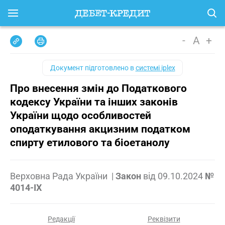
-
A
+
Документ підготовлено в
системі iplex
Про внесення змін до Податкового
кодексу України та інших законів
України щодо особливостей
оподаткування акцизним податком
спирту етилового та біоетанолу
Верховна Рада України
|
Закон
від
09.10.2024
№
4014-IX
Редакції
Реквізити