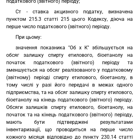
податкового (звітного) періоду;
Ст - ставка акцизного податку, визначена
пунктом 215.3 статті 215 цього Кодексу, діюча на
перше число податкового (звітного) періоду.
При цьому:
значення показника "Об x К" збільшується на
обсяг залишку спирту етилового, біоетанолу на
початок податкового (звітного) періоду та
зменшується на обсяг реалізованого у податковому
(звітному) періоді спирту етилового, біоетанолу, в
тому числі у разі його передачі в межах одного
підприємства, та на обсяг залишку спирту етилового,
біоетанолу на кінець податкового (звітного) періоду.
Обсяги залишків спирту етилового, біоетанолу, на
початок та на кінець податкового (звітного) періоду,
мають бути підтверджені результатами
інвентаризації, що проводиться на перше число
кожного місяця відповідно до пункту 230.14 статті