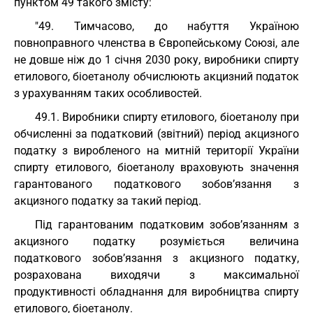
пунктом 49 такого змісту:
"49. Тимчасово, до набуття Україною
повноправного членства в Європейському Союзі, але
не довше ніж до 1 січня 2030 року, виробники спирту
етилового, біоетанолу обчислюють акцизний податок
з урахуванням таких особливостей.
49.1. Виробники спирту етилового, біоетанолу при
обчисленні за податковий (звітний) період акцизного
податку з виробленого на митній території України
спирту етилового, біоетанолу враховують значення
гарантованого податкового зобов’язання з
акцизного податку за такий період.
Під гарантованим податковим зобов’язанням з
акцизного податку розуміється величина
податкового зобов’язання з акцизного податку,
розрахована виходячи з максимальної
продуктивності обладнання для виробництва спирту
етилового, біоетанолу.