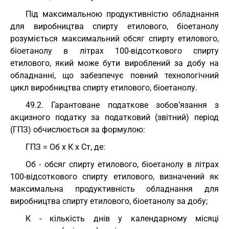
Під максимальною продуктивністю обладнання
для виробництва спирту етилового, біоетанолу
розуміється максимальний обсяг спирту етилового,
біоетанолу в літрах 100-відсоткового спирту
етилового, який може бути вироблений за добу на
обладнанні, що забезпечує повний технологічний
цикл виробництва спирту етилового, біоетанолу.
49.2. Гарантоване податкове зобов’язання з
акцизного податку за податковий (звітний) період
(ГПЗ) обчислюється за формулою:
ГПЗ = Об x К x Ст, де:
Об - обсяг спирту етилового, біоетанолу в літрах
100-відсоткового спирту етилового, визначений як
максимальна продуктивність обладнання для
виробництва спирту етилового, біоетанолу за добу;
К - кількість днів у календарному місяці