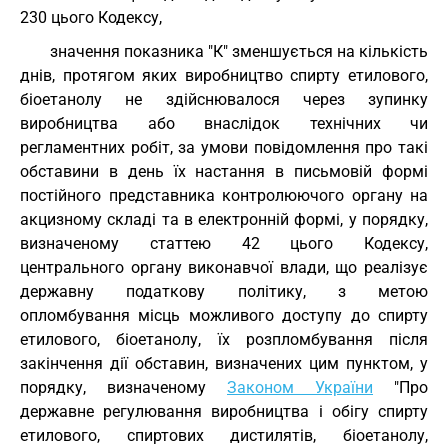
230 цього Кодексу,
значення показника "К" зменшується на кількість
днів, протягом яких виробництво спирту етилового,
біоетанолу не здійснювалося через зупинку
виробництва або внаслідок технічних чи
регламентних робіт, за умови повідомлення про такі
обставини в день їх настання в письмовій формі
постійного представника контролюючого органу на
акцизному складі та в електронній формі, у порядку,
визначеному статтею 42 цього Кодексу,
центрального органу виконавчої влади, що реалізує
державну податкову політику, з метою
опломбування місць можливого доступу до спирту
етилового, біоетанолу, їх розпломбування після
закінчення дії обставин, визначених цим пунктом, у
порядку, визначеному
Законом України
"Про
державне регулювання виробництва і обігу спирту
етилового, спиртових дистилятів, біоетанолу,