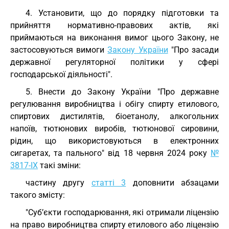
4. Установити, що до порядку підготовки та
прийняття нормативно-правових актів, які
приймаються на виконання вимог цього Закону, не
застосовуються вимоги
Закону України
"Про засади
державної регуляторної політики у сфері
господарської діяльності".
5. Внести до Закону України "Про державне
регулювання виробництва і обігу спирту етилового,
спиртових дистилятів, біоетанолу, алкогольних
напоїв, тютюнових виробів, тютюнової сировини,
рідин, що використовуються в електронних
сигаретах, та пального" від 18 червня 2024 року
№
3817-IX
такі зміни:
частину другу
статті 3
доповнити абзацами
такого змісту:
"Суб’єкти господарювання, які отримали ліцензію
на право виробництва спирту етилового або ліцензію