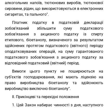
алкогольних напоїв, тютюнових виробів, тютюнової
сировини, рідин, що використовуються в електронних
сигаретах, та пального".
Платник податку в податковій декларації
зобов’язаний збільшити суму податкового
зобов’язання з акцизного податку із спирту
етилового, біоетанолу, визначеного за результатом
здійснених протягом податкового (звітного) періоду
оподатковуваних операцій, на суму гарантованого
податкового зобов’язання з акцизного податку за
відповідний податковий (звітний) період.
Вимоги цього пункту не поширюються на
суб’єктів господарювання, які мають ліцензію на
право виробництва біоетанолу та здійснюють
виробництво виключно біоетанолу".
II. Прикінцеві та перехідні положення
1. Цей Закон набирає чинності з дня, наступного