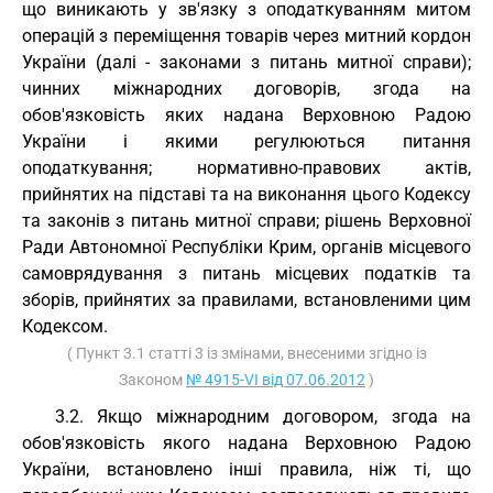
що виникають у зв'язку з оподаткуванням митом
операцій з переміщення товарів через митний кордон
України (далі - законами з питань митної справи);
чинних міжнародних договорів, згода на
обов'язковість яких надана Верховною Радою
України і якими регулюються питання
оподаткування; нормативно-правових актів,
прийнятих на підставі та на виконання цього Кодексу
та законів з питань митної справи; рішень Верховної
Ради Автономної Республіки Крим, органів місцевого
самоврядування з питань місцевих податків та
зборів, прийнятих за правилами, встановленими цим
Кодексом.
( Пункт 3.1 статті 3 із змінами, внесеними згідно із
Законом
№ 4915-VI від 07.06.2012
)
3.2. Якщо міжнародним договором, згода на
обов'язковість якого надана Верховною Радою
України, встановлено інші правила, ніж ті, що