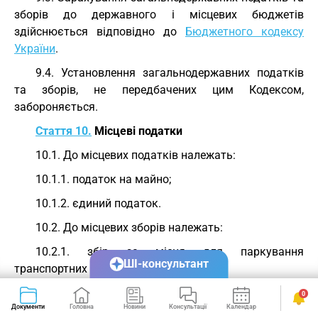
зборів до державного і місцевих бюджетів
здійснюється відповідно до
Бюджетного кодексу
України
.
9.4. Установлення загальнодержавних податків
та зборів, не передбачених цим Кодексом,
забороняється.
Стаття 10.
Місцеві податки
10.1. До місцевих податків належать:
10.1.1. податок на майно;
10.1.2. єдиний податок.
10.2. До місцевих зборів належать:
10.2.1. збір за місця для паркування
ШІ-консультант
транспортних засобів;
10.2.2. туристичний збір.
0
Документи
Головна
Новини
Консультації
Календар
Сервіси
10.2-1. Місцеві ради обов’язково установлюють