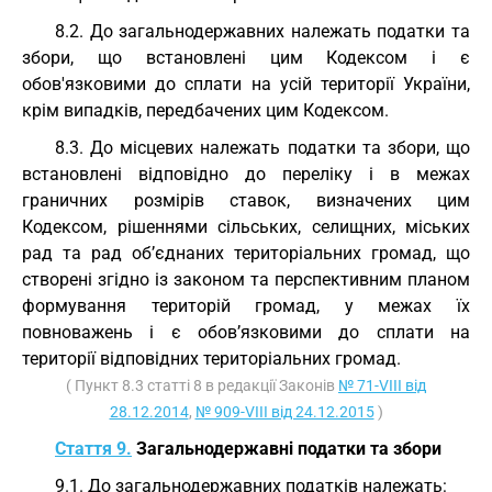
8.2. До загальнодержавних належать податки та
збори, що встановлені цим Кодексом і є
обов'язковими до сплати на усій території України,
крім випадків, передбачених цим Кодексом.
8.3. До місцевих належать податки та збори, що
встановлені відповідно до переліку і в межах
граничних розмірів ставок, визначених цим
Кодексом, рішеннями сільських, селищних, міських
рад та рад об’єднаних територіальних громад, що
створені згідно із законом та перспективним планом
формування територій громад, у межах їх
повноважень і є обов’язковими до сплати на
території відповідних територіальних громад.
( Пункт 8.3 статті 8 в редакції Законів
№ 71-VIII від
28.12.2014
,
№ 909-VIII від 24.12.2015
)
Стаття 9.
Загальнодержавні податки та збори
9.1. До загальнодержавних податків належать: