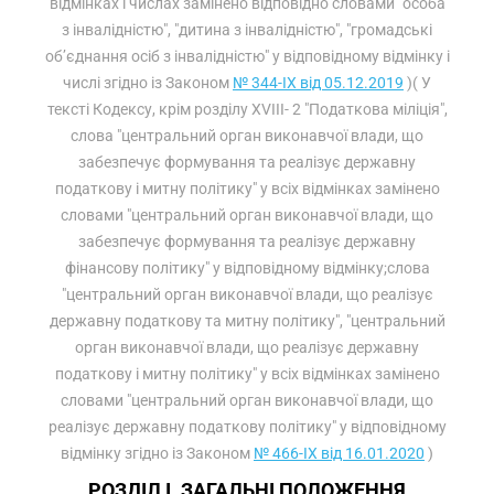
відмінках і числах замінено відповідно словами "особа
з інвалідністю", "дитина з інвалідністю", "громадські
об’єднання осіб з інвалідністю" у відповідному відмінку і
числі згідно із Законом
№ 344-IX від 05.12.2019
)( У
тексті Кодексу, крім розділу XVIII- 2 "Податкова міліція",
слова "центральний орган виконавчої влади, що
забезпечує формування та реалізує державну
податкову і митну політику" у всіх відмінках замінено
словами "центральний орган виконавчої влади, що
забезпечує формування та реалізує державну
фінансову політику" у відповідному відмінку;слова
"центральний орган виконавчої влади, що реалізує
державну податкову та митну політику", "центральний
орган виконавчої влади, що реалізує державну
податкову і митну політику" у всіх відмінках замінено
словами "центральний орган виконавчої влади, що
реалізує державну податкову політику" у відповідному
відмінку згідно із Законом
№ 466-IX від 16.01.2020
)
РОЗДІЛ I. ЗАГАЛЬНІ ПОЛОЖЕННЯ