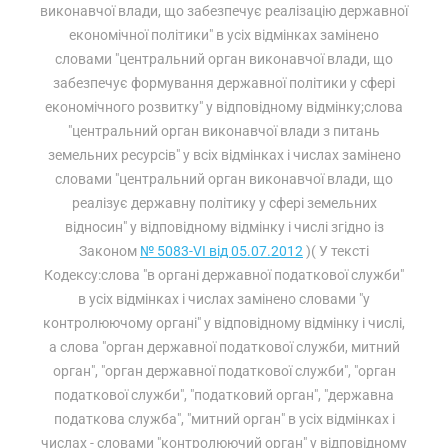
виконавчої влади, що забезпечує реалізацію державної
економічної політики" в усіх відмінках замінено
словами "центральний орган виконавчої влади, що
забезпечує формування державної політики у сфері
економічного розвитку" у відповідному відмінку;слова
"центральний орган виконавчої влади з питань
земельних ресурсів" у всіх відмінках і числах замінено
словами "центральний орган виконавчої влади, що
реалізує державну політику у сфері земельних
відносин" у відповідному відмінку і числі згідно із
Законом
№ 5083-VI від 05.07.2012
)( У тексті
Кодексу:слова "в органі державної податкової служби"
в усіх відмінках і числах замінено словами "у
контролюючому органі" у відповідному відмінку і числі,
а слова "орган державної податкової служби, митний
орган", "орган державної податкової служби", "орган
податкової служби", "податковий орган", "державна
податкова служба", "митний орган" в усіх відмінках і
числах - словами "контролюючий орган" у відповідному