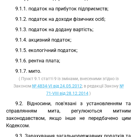
9.1.1. податок на прибуток підприємств;
9.1.2. податок на доходи фізичних осіб;
9.1.3. податок на додану вартість;
9.1.4. акцизний податок;
9.1.5. екологічний податок;
9.1.6. рентна плата;
9.1.7. мито.
( Пункт 9.1 статті 9 із змінами, внесеними згідно із
Законом
№ 4834-VI від 24.05.2012
; в редакції Закону
№
71-VIII від 28.12.2014
)
9.2. Відносини, пов'язані з установленням та
справлянням мита, регулюються митним
законодавством, якщо інше не передбачено цим
Кодексом.
9.3. Зарахування загальнодержавних податків та