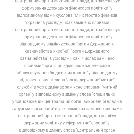
"центральний орган виконавчої влади, що забезпечує
формування державної фінансової політики" у
відповідному відмінку;слова "Міністерство фінансів
України" в усіх відмінках замінено словами
"центральний орган виконавчої влади, що забезпечує
формування державної фінансової політики" у
відповідному відмінку;слова "орган Державного
казначейства України", "орган Державного
казначейства" в усіх відмінках і числах замінено
словами "орган, що здійснює казначейське
обслуговування бюджетних коштів" у відповідному
відмінку та числі;слова "орган державної митної
служби" в усіх відмінках замінено словами "митний
орган" у відповідному відмінку;слова "спеціально
уповноважений центральний орган виконавчої влади в
галузі митної справи" в усіх відмінках замінено словами
"центральний орган виконавчої влади, що реалізує
державну політику у сфері митної справи" у
відповідному відмінку;слова "центральний орган