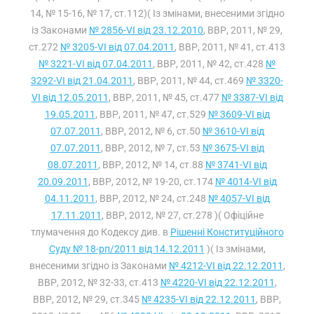
14, № 15-16, № 17, ст.112)( Із змінами, внесеними згідно
із Законами
№ 2856-VI від 23.12.2010
, ВВР, 2011, № 29,
ст.272
№ 3205-VI від 07.04.2011
, ВВР, 2011, № 41, ст.413
№ 3221-VI від 07.04.2011
, ВВР, 2011, № 42, ст.428
№
3292-VI від 21.04.2011
, ВВР, 2011, № 44, ст.469
№ 3320-
VI від 12.05.2011
, ВВР, 2011, № 45, ст.477
№ 3387-VI від
19.05.2011
, ВВР, 2011, № 47, ст.529
№ 3609-VI від
07.07.2011
, ВВР, 2012, № 6, ст.50
№ 3610-VI від
07.07.2011
, ВВР, 2012, № 7, ст.53
№ 3675-VI від
08.07.2011
, ВВР, 2012, № 14, ст.88
№ 3741-VI від
20.09.2011
, ВВР, 2012, № 19-20, ст.174
№ 4014-VI від
04.11.2011
, ВВР, 2012, № 24, ст.248
№ 4057-VI від
17.11.2011
, ВВР, 2012, № 27, ст.278 )( Офіційне
тлумачення до Кодексу див. в
Рішенні Конституційного
Суду № 18-рп/2011 від 14.12.2011
)( Із змінами,
внесеними згідно із Законами
№ 4212-VI від 22.12.2011
,
ВВР, 2012, № 32-33, ст.413
№ 4220-VI від 22.12.2011
,
ВВР, 2012, № 29, ст.345
№ 4235-VI від 22.12.2011
, ВВР,