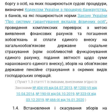
боргу з осіб, на яких поширюються судові процедури,
визначені
Кодексом України з процедур банкрутства
,
з банків, на які поширюються норми
Закону України
"Про систему гарантування вкладів фізичних осіб"
,
проведення комплексних перевірок з метою
виявлення фінансових рахунків та погашення
зобов'язань зі сплати єдиного внеску на
загальнообов'язкове державне соціальне
страхування (крім особливостей функціонування
єдиного рахунку, подання звітності щодо суми
нарахованого єдиного внеску), зборів на обов’язкове
державне пенсійне страхування з окремих видів
господарських операцій.
( Пункт 1.3 статті 1 із змінами, внесеними згідно із
Законами
№ 404-VII від 04.07.2013
,
№ 1200-VII від
10.04.2014
,
№ 190-IX від 04.10.2019
,
№ 323-IX від
03.12.2019
,
№ 466-IX від 16.01.2020
)
1.4. Встановлення і скасування зборів на