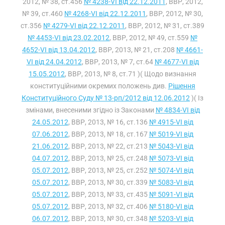
2012, № 38, ст.456
№ 4238-VI від 22.12.2011
, ВВР, 2012,
№ 39, ст.460
№ 4268-VI від 22.12.2011
, ВВР, 2012, № 30,
ст.356
№ 4279-VI від 22.12.2011
, ВВР, 2012, № 31, ст.389
№ 4453-VI від 23.02.2012
, ВВР, 2012, № 49, ст.559
№
4652-VI від 13.04.2012
, ВВР, 2013, № 21, ст.208
№ 4661-
VI від 24.04.2012
, ВВР, 2013, № 7, ст.64
№ 4677-VI від
15.05.2012
, ВВР, 2013, № 8, ст.71 )( Щодо визнання
конституційними окремих положень див.
Рішення
Конституційного Суду № 13-рп/2012 від 12.06.2012
)( Із
змінами, внесеними згідно із Законами
№ 4834-VI від
24.05.2012
, ВВР, 2013, № 16, ст.136
№ 4915-VI від
07.06.2012
, ВВР, 2013, № 18, ст.167
№ 5019-VI від
21.06.2012
, ВВР, 2013, № 22, ст.213
№ 5043-VI від
04.07.2012
, ВВР, 2013, № 25, ст.248
№ 5073-VI від
05.07.2012
, ВВР, 2013, № 25, ст.252
№ 5074-VI від
05.07.2012
, ВВР, 2013, № 30, ст.339
№ 5083-VI від
05.07.2012
, ВВР, 2013, № 33, ст.435
№ 5091-VI від
05.07.2012
, ВВР, 2013, № 32, ст.406
№ 5180-VI від
06.07.2012
, ВВР, 2013, № 30, ст.348
№ 5203-VI від