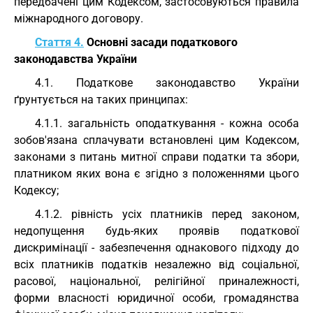
передбачені цим Кодексом, застосовуються правила
міжнародного договору.
Стаття 4.
Основні засади податкового
законодавства України
4.1. Податкове законодавство України
ґрунтується на таких принципах:
4.1.1. загальність оподаткування - кожна особа
зобов'язана сплачувати встановлені цим Кодексом,
законами з питань митної справи податки та збори,
платником яких вона є згідно з положеннями цього
Кодексу;
4.1.2. рівність усіх платників перед законом,
недопущення будь-яких проявів податкової
дискримінації - забезпечення однакового підходу до
всіх платників податків незалежно від соціальної,
расової, національної, релігійної приналежності,
форми власності юридичної особи, громадянства