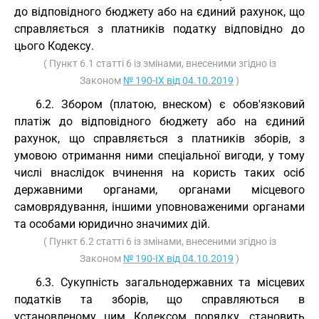
до відповідного бюджету або на єдиний рахунок, що
справляється з платників податку відповідно до
цього Кодексу.
( Пункт 6.1 статті 6 із змінами, внесеними згідно із
Законом
№ 190-IX від 04.10.2019
)
6.2. Збором (платою, внеском) є обов'язковий
платіж до відповідного бюджету або на єдиний
рахунок, що справляється з платників зборів, з
умовою отримання ними спеціальної вигоди, у тому
числі внаслідок вчинення на користь таких осіб
державними органами, органами місцевого
самоврядування, іншими уповноваженими органами
та особами юридично значимих дій.
( Пункт 6.2 статті 6 із змінами, внесеними згідно із
Законом
№ 190-IX від 04.10.2019
)
6.3. Сукупність загальнодержавних та місцевих
податків та зборів, що справляються в
установленому цим Кодексом порядку, становить