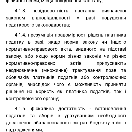
фізичної особи, місця походження капіталу;
4.1.3. невідворотність настання визначеної
законом відповідальності у разі порушення
податкового законодавства;
4.1.4. презумпція правомірності рішень платника
податку в разі, якщо норма закону чи іншого
нормативно-правового акта, виданого на підставі
закону, або якщо норми різних законів чи різних
нормативно-правових актів припускають
неоднозначне (множинне) трактування прав та
обов'язків платників податків або контролюючих
органів, внаслідок чого є можливість прийняти
рішення на користь як платника податків, так і
контролюючого органу;
4.1.5. фіскальна достатність - встановлення
податків та зборів з урахуванням необхідності
досягнення збалансованості витрат бюджету з його
надходженнями;