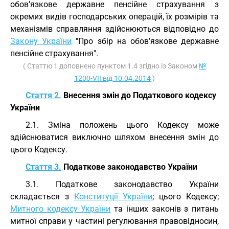
обов’язкове державне пенсійне страхування з
окремих видів господарських операцій, їх розмірів та
механізмів справляння здійснюються відповідно до
Закону України
"Про збір на обов’язкове державне
пенсійне страхування".
( Статтю 1 доповнено пунктом 1.4 згідно із Законом
№
1200-VII від 10.04.2014
)
Стаття 2.
Внесення змін до Податкового кодексу
України
2.1. Зміна положень цього Кодексу може
здійснюватися виключно шляхом внесення змін до
цього Кодексу.
Стаття 3.
Податкове законодавство України
3.1. Податкове законодавство України
складається з
Конституції України
; цього Кодексу;
Митного кодексу України
та інших законів з питань
митної справи у частині регулювання правовідносин,