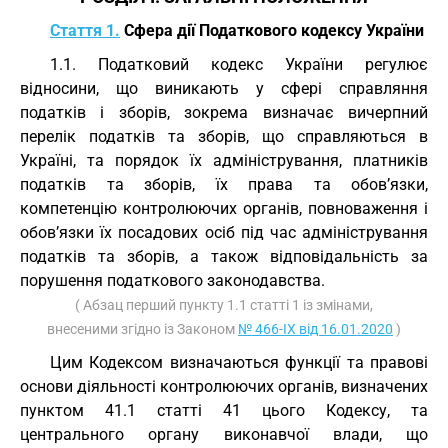
Стаття 1.
Сфера дії Податкового кодексу України
1.1. Податковий кодекс України регулює
відносини, що виникають у сфері справляння
податків і зборів, зокрема визначає вичерпний
перелік податків та зборів, що справляються в
Україні, та порядок їх адміністрування, платників
податків та зборів, їх права та обов’язки,
компетенцію контролюючих органів, повноваження і
обов’язки їх посадових осіб під час адміністрування
податків та зборів, а також відповідальність за
порушення податкового законодавства.
( Абзац перший пункту 1.1 статті 1 із змінами,
внесеними згідно із Законом
№ 466-IX від 16.01.2020
)
Цим Кодексом визначаються функції та правові
основи діяльності контролюючих органів, визначених
пунктом 41.1 статті 41 цього Кодексу, та
центрального органу виконавчої влади, що