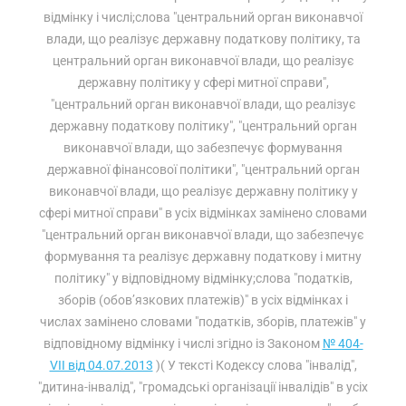
відмінку і числі;слова "центральний орган виконавчої
влади, що реалізує державну податкову політику, та
центральний орган виконавчої влади, що реалізує
державну політику у сфері митної справи",
"центральний орган виконавчої влади, що реалізує
державну податкову політику", "центральний орган
виконавчої влади, що забезпечує формування
державної фінансової політики", "центральний орган
виконавчої влади, що реалізує державну політику у
сфері митної справи" в усіх відмінках замінено словами
"центральний орган виконавчої влади, що забезпечує
формування та реалізує державну податкову і митну
політику" у відповідному відмінку;слова "податків,
зборів (обов’язкових платежів)" в усіх відмінках і
числах замінено словами "податків, зборів, платежів" у
відповідному відмінку і числі згідно із Законом
№ 404-
VII від 04.07.2013
)( У тексті Кодексу слова "інвалід",
"дитина-інвалід", "громадські організації інвалідів" в усіх