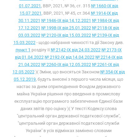
01.07.2021
, ВВР, 2021, № 36, ст. 315
№ 1660-IX від
15.07.2021
, ВВР, 2021, № 45, ст.364
№ 1914-IX від
30.11.2021
№ 1946-IX від 14.12.2021
№ 1984-IX від
17.12.2021
№ 1998-IX від 25.01.2022
№ 2118-IX від
03.03.2022
№ 2120-IX від 15.03.2022
№ 2139-IX від
15.03.2022
- щодо набрання чинності та дії Закону див.
пункт 1
розділу II
№ 2142-IX від 24.03.2022
№ 2173-IX
від 01.04.2022
№ 2192-IX від 14.04.2022
№ 2214-IX від
21.04.2022
№ 2260-IX від 12.05.2022
№ 2261-IX від
12.05.2022
)( Зміни, що вносяться Законом
№ 354-IX від
05.12.2019
, будуть внесені з першого числа місяця, що
настає за днем оприлюднення Фондом державного
майна України рішення про введення в промислову
експлуатацію програмного забезпечення Єдиної бази
даних звітів про оцінку )( У тексті Кодексу:слова
"центральний орган державної податкової служби",
"центральний орган державної податкової служби
України" в усіх відмінках замінено словами