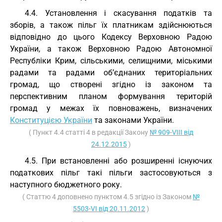
4.4. Установлення і скасування податків та
зборів, а також пільг їх платникам здійснюються
відповідно до цього Кодексу Верховною Радою
України, а також Верховною Радою Автономної
Республіки Крим, сільськими, селищними, міськими
радами та радами об’єднаних територіальних
громад, що створені згідно із законом та
перспективним планом формування територій
громад у межах їх повноважень, визначених
Конституцією України
та законами України.
( Пункт 4.4 статті 4 в редакції Закону
№ 909-VIII від
24.12.2015
)
4.5. При встановленні або розширенні існуючих
податкових пільг такі пільги застосовуються з
наступного бюджетного року.
( Статтю 4 доповнено пунктом 4.5 згідно із Законом
№
5503-VI від 20.11.2012
)