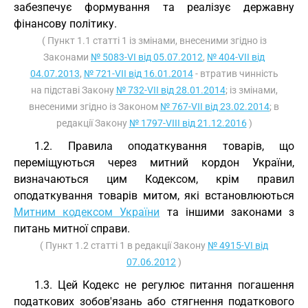
забезпечує формування та реалізує державну
фінансову політику.
( Пункт 1.1 статті 1 із змінами, внесеними згідно із
Законами
№ 5083-VI від 05.07.2012
,
№ 404-VII від
04.07.2013
,
№ 721-VII від 16.01.2014
- втратив чинність
на підставі Закону
№ 732-VII від 28.01.2014
; із змінами,
внесеними згідно із Законом
№ 767-VII від 23.02.2014
; в
редакції Закону
№ 1797-VIII від 21.12.2016
)
1.2. Правила оподаткування товарів, що
переміщуються через митний кордон України,
визначаються цим Кодексом, крім правил
оподаткування товарів митом, які встановлюються
Митним кодексом України
та іншими законами з
питань митної справи.
( Пункт 1.2 статті 1 в редакції Закону
№ 4915-VI від
07.06.2012
)
1.3. Цей Кодекс не регулює питання погашення
податкових зобов'язань або стягнення податкового