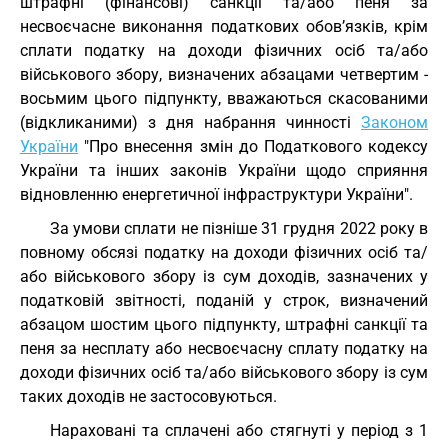
штрафні (фінансові) санкції та/або пеня за
несвоєчасне виконання податкових обов’язків, крім
сплати податку на доходи фізичних осіб та/або
військового збору, визначених абзацами четвертим -
восьмим цього підпункту, вважаються скасованими
(відкликаними) з дня набрання чинності
Законом
України
"Про внесення змін до Податкового кодексу
України та інших законів України щодо сприяння
відновленню енергетичної інфраструктури України".
За умови сплати не пізніше 31 грудня 2022 року в
повному обсязі податку на доходи фізичних осіб та/
або військового збору із сум доходів, зазначених у
податковій звітності, поданій у строк, визначений
абзацом шостим цього підпункту, штрафні санкції та
пеня за несплату або несвоєчасну сплату податку на
доходи фізичних осіб та/або військового збору із сум
таких доходів не застосовуються.
Нараховані та сплачені або стягнуті у період з 1