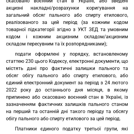
скасовано воєнний стан в Україні, або зведені
акцизні накладні/розрахунки коригування на
загальний обсяг пального або спирту етилового,
реалізованого за цей період (за кожним кодом
товарної підкатегорії згідно з
УКТ ЗЕД
та умовним
кодом і кожним акцизним складом/акцизним
складом пересувним та їх розпорядниками);
подати оформлені у порядку, встановленому
статтею 230 цього Кодексу, електронні документи, що
містять дані про фактичні залишки пального та
обсяг обігу пального або спирту етилового, або
єдиний електронний документ за період з 24 лютого
2022 року до останнього дня місяця, в якому
припинено або скасовано воєнний стан в Україні, із
зазначенням фактичних залишків пального станом
на перший та останній дні такого періоду та обсягу
обігу пального або спирту етилового за цей період.
Платники єдиного податку третьої групи, які