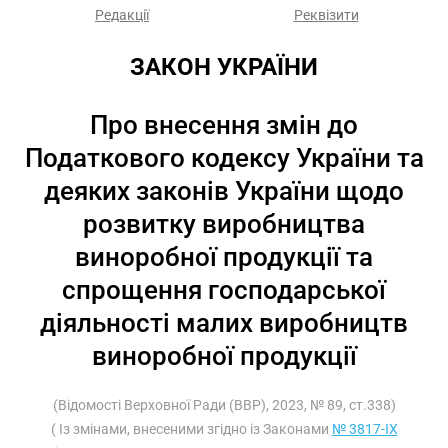
Редакції
Реквізити
ЗАКОН УКРАЇНИ
Про внесення змін до
Податкового кодексу України та
деяких законів України щодо
розвитку виробництва
виноробної продукції та
спрощення господарської
діяльності малих виробництв
виноробної продукції
(Відомості Верховної Ради (ВВР), 2023, № 89, ст.338)
( Із змінами, внесеними згідно із Законами
№ 3817-IX