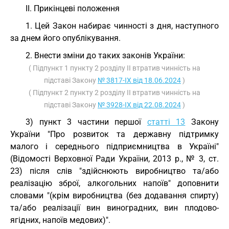
II. Прикінцеві положення
1. Цей Закон набирає чинності з дня, наступного
за днем його опублікування.
2. Внести зміни до таких законів України:
( Підпункт 1 пункту 2 розділу II втратив чинність на
підставі Закону
№ 3817-IX від 18.06.2024
)
( Підпункт 2 пункту 2 розділу II втратив чинність на
підставі Закону
№ 3928-IX від 22.08.2024
)
3) пункт 3 частини першої
статті 13
Закону
України "Про розвиток та державну підтримку
малого і середнього підприємництва в Україні"
(Відомості Верховної Ради України, 2013 р., № 3, ст.
23) після слів "здійснюють виробництво та/або
реалізацію зброї, алкогольних напоїв" доповнити
словами "(крім виробництва (без додавання спирту)
та/або реалізації вин виноградних, вин плодово-
ягідних, напоїв медових)".