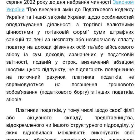
серпня 2022 року до дня набрання чинності
Законом
України
"Про внесення змін до Податкового кодексу
України та інших законів України щодо особливостей
оподаткування діяльності з торгівлі валютними
цінностями у готівковій формі" суми штрафних
санкцій та пені за несплату або несвоєчасну сплату
податку на доходи фізичних осіб та/або військового
збору із сум доходів, зазначених у податковій
звітності, поданій у строк, визначений абзацом
шостим цього підпункту, не підлягають поверненню
на поточний рахунок платника податків, не
спрямовуються на погашення грошового
зобов’язання (податкового боргу) з інших податків,
зборів.
Платники податків, у тому числі щодо своєї філії
або акцизного складу, представництва,
відокремленого чи іншого структурного підрозділу, у
яких відновилася можливість виконувати свої