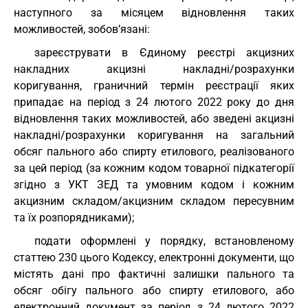
наступного за місяцем відновлення таких
можливостей, зобов’язані:
зареєструвати в Єдиному реєстрі акцизних
накладних акцизні накладні/розрахунки
коригування, граничний термін реєстрації яких
припадає на період з 24 лютого 2022 року до дня
відновлення таких можливостей, або зведені акцизні
накладні/розрахунки коригування на загальний
обсяг пального або спирту етилового, реалізованого
за цей період (за кожним кодом товарної підкатегорії
згідно з
УКТ ЗЕД
та умовним кодом і кожним
акцизним складом/акцизним складом пересувним
та їх розпорядниками);
подати оформлені у порядку, встановленому
статтею 230 цього Кодексу, електронні документи, що
містять дані про фактичні залишки пального та
обсяг обігу пального або спирту етилового, або
електронний документ за період з 24 лютого 2022