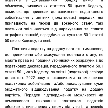
податків з дотриманням порядку, вимог та
обмежень, визначених статтею 50 цього Кодексу,
помилок, що призвели до заниження податкового
зобов’язання у звітних (податкових) періодах, які
припадають на період дії воєнного стану, такі
платники звільняються від нарахування та сплати
штрафних санкцій, передбачених пунктом 50.1 статті
50 цього Кодексу, та пені.
Платники податку на додану вартість тимчасово,
до припинення або скасування воєнного стану, не
мають права на подання уточнюючих розрахунків до
податкових декларацій, передбаченого пунктом 50.1
статті 50 цього Кодексу, за звітні (податкові) періоди
до лютого 2022 року з показниками на зменшення
податкових зобов’язань та/або декларування суми
бюджетного відшкодування податку на додану
вартість. Порядок підтвердження можливості чи
неможливості виконання платником податків
обов’язків, визначених у цьому підпункті, та перелік