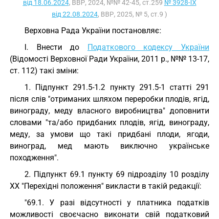
від 18.06.2024
, ВВР, 2024, №№ 42-45, ст.259
№ 3928-IX
від 22.08.2024
, ВВР, 2025, № 5, ст.9 )
Верховна Рада України постановляє:
I. Внести до
Податкового кодексу України
(Відомості Верховної Ради України, 2011 р., №№ 13-17,
ст. 112) такі зміни:
1. Підпункт 291.5-1.2 пункту 291.5-1 статті 291
після слів "отриманих шляхом переробки плодів, ягід,
винограду, меду власного виробництва" доповнити
словами "та/або придбаних плодів, ягід, винограду,
меду, за умови що такі придбані плоди, ягоди,
виноград, мед мають виключно українське
походження".
2. Підпункт 69.1 пункту 69 підрозділу 10 розділу
XX "Перехідні положення" викласти в такій редакції:
"69.1. У разі відсутності у платника податків
можливості своєчасно виконати свій податковий