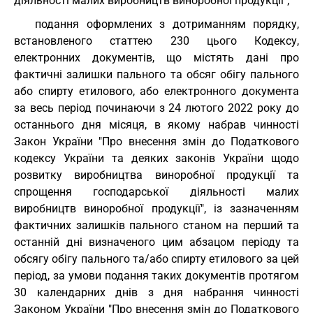
діяльності малих виробництв виноробної продукції";
подання оформлених з дотриманням порядку,
встановленого статтею 230 цього Кодексу,
електронних документів, що містять дані про
фактичні залишки пального та обсяг обігу пального
або спирту етилового, або електронного документа
за весь період починаючи з 24 лютого 2022 року до
останнього дня місяця, в якому набрав чинності
Закон України "Про внесення змін до Податкового
кодексу України та деяких законів України щодо
розвитку виробництва виноробної продукції та
спрощення господарської діяльності малих
виробництв виноробної продукції", із зазначенням
фактичних залишків пального станом на перший та
останній дні визначеного цим абзацом періоду та
обсягу обігу пального та/або спирту етилового за цей
період, за умови подання таких документів протягом
30 календарних днів з дня набрання чинності
Законом України "Про внесення змін до Податкового