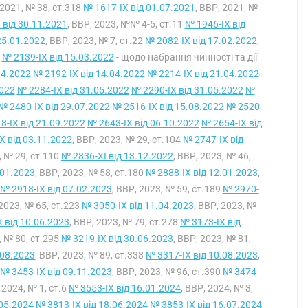
 2021, № 38, ст.318
№ 1617-IX від 01.07.2021
, ВВР, 2021, №
 від 30.11.2021
, ВВР, 2023, №№ 4-5, ст.11
№ 1946-IX від
25.01.2022
, ВВР, 2023, № 7, ст.22
№ 2082-IX від 17.02.2022
,
№ 2139-IX від 15.03.2022
- щодо набрання чинності та дії
04.2022
№ 2192-IX від 14.04.2022
№ 2214-IX від 21.04.2022
2022
№ 2284-IX від 31.05.2022
№ 2290-IX від 31.05.2022
№
№ 2480-IX від 29.07.2022
№ 2516-IX від 15.08.2022
№ 2520-
8-IX від 21.09.2022
№ 2643-IX від 06.10.2022
№ 2654-IX від
X від 03.11.2022
, ВВР, 2023, № 29, ст.104
№ 2747-IX від
, № 29, ст.110
№ 2836-XI від 13.12.2022
, ВВР, 2023, № 46,
.01.2023
, ВВР, 2023, № 58, ст.180
№ 2888-IX від 12.01.2023
,
№ 2918-IX від 07.02.2023
, ВВР, 2023, № 59, ст.189
№ 2970-
 2023, № 65, ст.223
№ 3050-IX від 11.04.2023
, ВВР, 2023, №
 від 10.06.2023
, ВВР, 2023, № 79, ст.278
№ 3173-IX від
, № 80, ст.295
№ 3219-IX від 30.06.2023
, ВВР, 2023, № 81,
.08.2023
, ВВР, 2023, № 89, ст.338
№ 3317-IX від 10.08.2023
,
№ 3453-IX від 09.11.2023
, ВВР, 2023, № 96, ст.390
№ 3474-
, 2024, № 1, ст.6
№ 3553-IX від 16.01.2024
, ВВР, 2024, № 3,
.05.2024
№ 3813-IX від 18.06.2024
№ 3853-IX від 16.07.2024