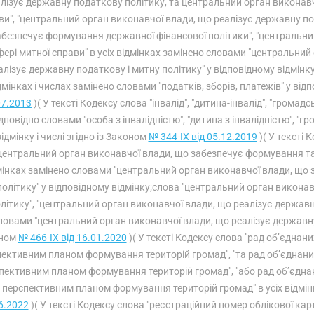
лізує державну податкову політику, та центральний орган виконавч
ви", "центральний орган виконавчої влади, що реалізує державну по
безпечує формування державної фінансової політики", "центральни
фері митної справи" в усіх відмінках замінено словами "центральн
алізує державну податкову і митну політику" у відповідному відмінку;
дмінках і числах замінено словами "податків, зборів, платежів" у відп
07.2013
)( У тексті Кодексу слова "інвалід", "дитина-інвалід", "громадсь
дповідно словами "особа з інвалідністю", "дитина з інвалідністю", "г
ідмінку і числі згідно із Законом
№ 344-IX від 05.12.2019
)( У тексті 
центральний орган виконавчої влади, що забезпечує формування та 
мінках замінено словами "центральний орган виконавчої влади, що
політику" у відповідному відмінку;слова "центральний орган викона
літику", "центральний орган виконавчої влади, що реалізує державну
ловами "центральний орган виконавчої влади, що реалізує державну п
ном
№ 466-IX від 16.01.2020
)( У тексті Кодексу слова "рад об’єднани
ективним планом формування територій громад", "та рад об’єднаних
пективним планом формування територій громад", "або рад об’єднан
 перспективним планом формування територій громад" в усіх відмін
6.2022
)( У тексті Кодексу слова "реєстраційний номер облікової кар