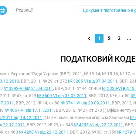
Редакції
Документ підготовлено в
1
2
3
...
ПОДАТКОВИЙ КОДЕ
мості Верховної Ради України (ВВР), 2011, № 13-14, № 15-16, № 17, с
23.12.2010
, ВВР, 2011, № 29, ст.272
№ 3205-VI від 07.04.2011
, ВВР, 20
28
№ 3292-VI від 21.04.2011
, ВВР, 2011, № 44, ст.469
№ 3320-VI від 12
 2011, № 47, ст.529
№ 3609-VI від 07.07.2011
, ВВР, 2012, № 6, ст.50
№ 
07.2011
, ВВР, 2012, № 14, ст.88
№ 3741-VI від 20.09.2011
, ВВР, 2012, 
48
№ 4057-VI від 17.11.2011
, ВВР, 2012, № 27, ст.278 )( Офіційне тлу
п/2011 від 14.12.2011
)( Із змінами, внесеними згідно із Законами
№ 
ід 22.12.2011
, ВВР, 2012, № 29, ст.345
№ 4235-VI від 22.12.2011
, ВВР,
39, ст.460
№ 4268-VI від 22.12.2011
, ВВР, 2012, № 30, ст.356
№ 4279-VI