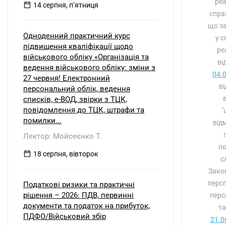
реа
14 серпня, пʼятниця
спра
що за
Одноденний практичний курс
у с
підвищення кваліфікації щодо
ре
військового обліку «Організація та
ві
ведення військового обліку: зміни з
04.
27 червня! Електронний
ві
персональний облік, ведення
в
списків, е-ВОД, звірки з ТЦК,
повідомлення до ТЦК, штрафи та
"
помилки...
від
Лектор: Мойсеєнко Т.
по
18 серпня, вівторок
с
Зако
персп
Податкові ризики та практичні
рішення – 2026: ПДВ, первинні
перс
документи та податок на прибуток,
та
ПДФО/Військовий збір
21.0