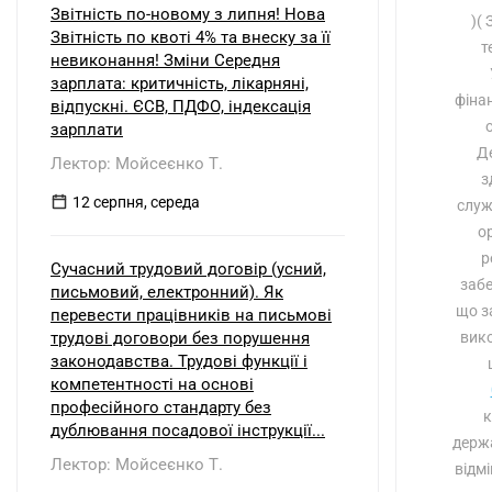
Звітність по-новому з липня! Нова
)(
Звітність по квоті 4% та внеску за її
т
невиконання! Зміни Середня
зарплата: критичність, лікарняні,
фінан
відпускні. ЄСВ, ПДФО, індексація
зарплати
Де
Лектор: Мойсеєнко Т.
з
12 серпня, середа
служ
о
р
Сучасний трудовий договір (усний,
забе
письмовий, електронний). Як
що з
перевести працівників на письмові
трудові договори без порушення
вико
законодавства. Трудові функції і
компетентності на основі
професійного стандарту без
к
дублювання посадової інструкції...
держа
Лектор: Мойсеєнко Т.
відмі