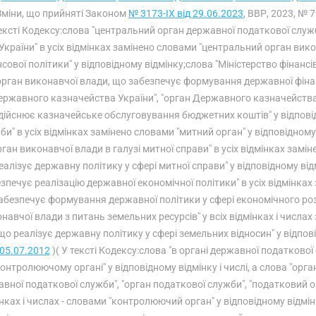
 Зміни, що прийняті Законом
№ 3173-IX від 29.06.2023
, ВВР, 2023, № 7
ексті Кодексу:слова "центральний орган державної податкової служ
України" в усіх відмінках замінено словами "центральний орган ви
сової політики" у відповідному відмінку;слова "Міністерство фінансі
орган виконавчої влади, що забезпечує формування державної фінанс
ржавного казначейства України", "орган Державного казначейства" 
дійснює казначейське обслуговування бюджетних коштів" у відповід
би" в усіх відмінках замінено словами "митний орган" у відповідно
рган виконавчої влади в галузі митної справи" в усіх відмінках зам
еалізує державну політику у сфері митної справи" у відповідному ві
зпечує реалізацію державної економічної політики" в усіх відмінка
абезпечує формування державної політики у сфері економічного роз
навчої влади з питань земельних ресурсів" у всіх відмінках і числа
що реалізує державну політику у сфері земельних відносин" у відпові
05.07.2012
)( У тексті Кодексу:слова "в органі державної податкової 
онтролюючому органі" у відповідному відмінку і числі, а слова "орг
вної податкової служби", "орган податкової служби", "податковий ор
нках і числах - словами "контролюючий орган" у відповідному відмін