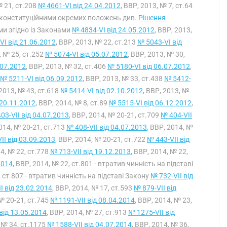
№ 21, ст.208
№ 4661-VI від 24.04.2012
, ВВР, 2013, № 7, ст.64
ня конституційними окремих положень див.
Рішення
ими згідно із Законами
№ 4834-VI від 24.05.2012
, ВВР, 2013,
VI від 21.06.2012
, ВВР, 2013, № 22, ст.213
№ 5043-VI від
, № 25, ст.252
№ 5074-VI від 05.07.2012
, ВВР, 2013, № 30,
.07.2012
, ВВР, 2013, № 32, ст.406
№ 5180-VI від 06.07.2012
,
№ 5211-VI від 06.09.2012
, ВВР, 2013, № 33, ст.438
№ 5412-
 2013, № 43, ст.618
№ 5414-VI від 02.10.2012
, ВВР, 2013, №
 20.11.2012
, ВВР, 2014, № 8, ст.89
№ 5515-VI від 06.12.2012
,
03-VII від 04.07.2013
, ВВР, 2014, № 20-21, ст.709
№ 404-VII
2014, № 20-21, ст.713
№ 408-VII від 04.07.2013
, ВВР, 2014, №
II від 03.09.2013
, ВВР, 2014, № 20-21, ст.722
№ 443-VII від
14, № 22, ст.778
№ 713-VII від 19.12.2013
, ВВР, 2014, № 22,
2014
, ВВР, 2014, № 22, ст.801 - втратив чинність на підставі
, ст.807 - втратив чинність на підставі Закону
№ 732-VII від
I від 23.02.2014
, ВВР, 2014, № 17, ст.593
№ 879-VII від
 № 20-21, ст.745
№ 1191-VII від 08.04.2014
, ВВР, 2014, № 23,
від 13.05.2014
, ВВР, 2014, № 27, ст.913
№ 1275-VII від
, № 34, ст.1175
№ 1588-VII від 04.07.2014
, ВВР, 2014, № 36,