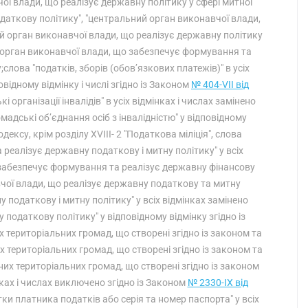
ої влади, що реалізує державну політику у сфері митної
даткову політику", "центральний орган виконавчої влади,
й орган виконавчої влади, що реалізує державну політику
ий орган виконавчої влади, що забезпечує формування та
слова "податків, зборів (обов’язкових платежів)" в усіх
овідному відмінку і числі згідно із Законом
№ 404-VII від
кі організації інвалідів" в усіх відмінках і числах замінено
ромадські об’єднання осіб з інвалідністю" у відповідному
Кодексу, крім розділу XVIII- 2 "Податкова міліція", слова
реалізує державну податкову і митну політику" у всіх
 забезпечує формування та реалізує державну фінансову
вчої влади, що реалізує державну податкову та митну
 податкову і митну політику" у всіх відмінках замінено
одаткову політику" у відповідному відмінку згідно із
х територіальних громад, що створені згідно із законом та
 територіальних громад, що створені згідно із законом та
их територіальних громад, що створені згідно із законом
ках і числах виключено згідно із Законом
№ 2330-IX від
тки платника податків або серія та номер паспорта" у всіх