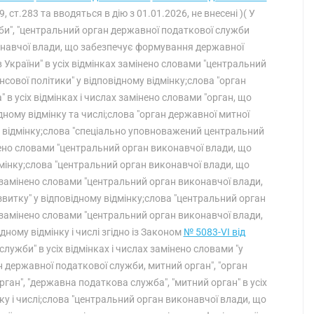
9, ст.283 та вводяться в дію з 01.01.2026, не внесені )( У
би", "центральний орган державної податкової служби
конавчої влади, що забезпечує формування державної
в України" в усіх відмінках замінено словами "центральний
ової політики" у відповідному відмінку;слова "орган
в усіх відмінках і числах замінено словами "орган, що
ному відмінку та числі;слова "орган державної митної
му відмінку;слова "спеціально уповноважений центральний
інено словами "центральний орган виконавчої влади, що
дмінку;слова "центральний орган виконавчої влади, що
х замінено словами "центральний орган виконавчої влади,
витку" у відповідному відмінку;слова "центральний орган
х замінено словами "центральний орган виконавчої влади,
дному відмінку і числі згідно із Законом
№ 5083-VI від
служби" в усіх відмінках і числах замінено словами "у
ан державної податкової служби, митний орган", "орган
ган", "державна податкова служба", "митний орган" в усіх
ку і числі;слова "центральний орган виконавчої влади, що