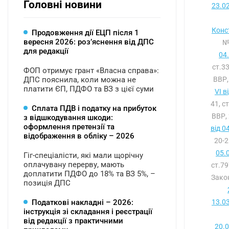
Головні новини
23.0
Конс
Продовження дії ЕЦП після 1
вересня 2026: розʼяснення від ДПС
№
для редакції
04
ст.3
ФОП отримує грант «Власна справа»:
ДПС пояснила, коли можна не
ВВР,
платити ЄП, ПДФО та ВЗ з цієї суми
VI в
41, с
Сплата ПДВ і податку на прибуток
ВВР, 
з відшкодування шкоди:
оформлення претензії та
від 0
відображення в обліку – 2026
20-2
05.
Гіг-спеціалісти, які мали щорічну
оплачувану перерву, мають
ст.7
доплатити ПДФО до 18% та ВЗ 5%, –
Зако
позиція ДПС
Податкові накладні – 2026:
13.0
інструкція зі складання і реєстрації
від редакції з практичними
20.