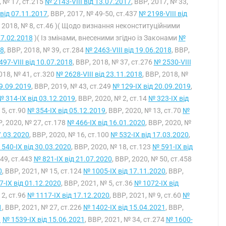
, № 17, ст.215
№ 2143-VIII від 13.07.2017
, ВВР, 2017, № 33,
 від 07.11.2017
, ВВР, 2017, № 49-50, ст.437
№ 2198-VIII від
, 2018, № 8, ст.46 )( Щодо визнання неконституційними
27.02.2018
)( Із змінами, внесеними згідно із Законами
№
18
, ВВР, 2018, № 39, ст.284
№ 2463-VIII від 19.06.2018
, ВВР,
97-VIII від 10.07.2018
, ВВР, 2018, № 37, ст.276
№ 2530-VIII
2018, № 41, ст.320
№ 2628-VIII від 23.11.2018
, ВВР, 2018, №
19.09.2019
, ВВР, 2019, № 43, ст.249
№ 129-IX від 20.09.2019
,
№ 314-IX від 03.12.2019
, ВВР, 2020, № 2, ст.14
№ 323-IX від
15, ст.90
№ 354-IX від 05.12.2019
, ВВР, 2020, № 13, ст.70
№
Р, 2020, № 27, ст.178
№ 466-IX від 16.01.2020
, ВВР, 2020, №
7.03.2020
, ВВР, 2020, № 16, ст.100
№ 532-IX від 17.03.2020
,
540-IX від 30.03.2020
, ВВР, 2020, № 18, ст.123
№ 591-IX від
 49, ст.443
№ 821-IX від 21.07.2020
, ВВР, 2020, № 50, ст.458
0
, ВВР, 2021, № 15, ст.124
№ 1005-IX від 17.11.2020
, ВВР,
-IX від 01.12.2020
, ВВР, 2021, № 5, ст.36
№ 1072-IX від
12, ст.96
№ 1117-IX від 17.12.2020
, ВВР, 2021, № 9, ст.60
№
1
, ВВР, 2021, № 27, ст.226
№ 1402-IX від 15.04.2021
, ВВР,
1
№ 1539-IX від 15.06.2021
, ВВР, 2021, № 34, ст.274
№ 1600-