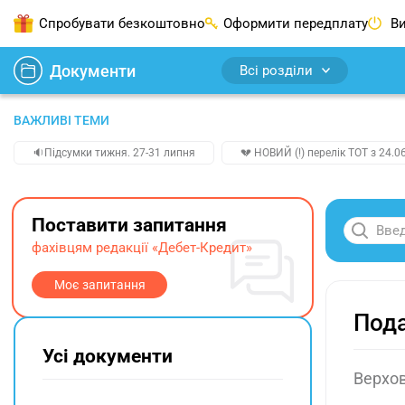
Спробувати безкоштовно
Оформити передплату
Ви
Документи
Всі розділи
ВАЖЛИВІ ТЕМИ
🔉Підсумки тижня. 27-31 липня
💔 НОВИЙ (!) перелік ТОТ з 24.06
Поставити запитання
фахівцям редакції «Дебет-Кредит»
Моє запитання
Пода
Усі документи
Верхов