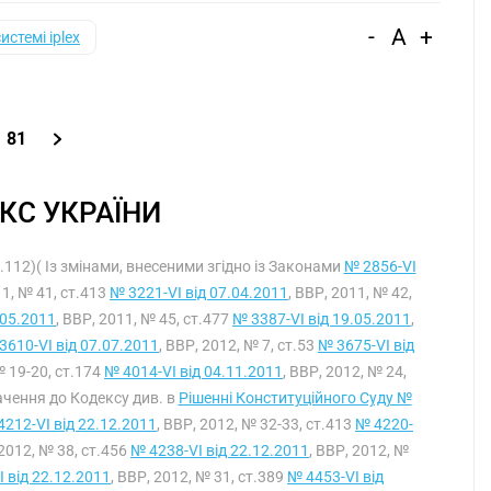
-
A
+
системі iplex
81
КС УКРАЇНИ
т.112)( Із змінами, внесеними згідно із Законами
№ 2856-VI
11, № 41, ст.413
№ 3221-VI від 07.04.2011
, ВВР, 2011, № 42,
.05.2011
, ВВР, 2011, № 45, ст.477
№ 3387-VI від 19.05.2011
,
3610-VI від 07.07.2011
, ВВР, 2012, № 7, ст.53
№ 3675-VI від
№ 19-20, ст.174
№ 4014-VI від 04.11.2011
, ВВР, 2012, № 24,
мачення до Кодексу див. в
Рішенні Конституційного Суду №
4212-VI від 22.12.2011
, ВВР, 2012, № 32-33, ст.413
№ 4220-
 2012, № 38, ст.456
№ 4238-VI від 22.12.2011
, ВВР, 2012, №
 від 22.12.2011
, ВВР, 2012, № 31, ст.389
№ 4453-VI від