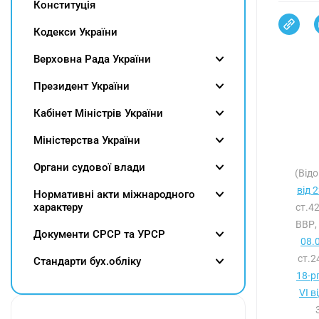
Конституція
Кодекси України
Верховна Рада України
Президент України
Кабінет Міністрів України
Міністерства України
Органи судової влади
(Відо
від 
Нормативні акти міжнародного
характеру
ст.4
ВВР,
Документи СРСР та УРСР
08.
ст.2
Cтандарти бух.обліку
18-р
VI в