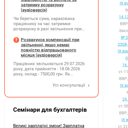
IX в
затримку розрахунку
(аудіоверсія)
3
14.1
Чи береться сума, нарахована
працівнику за час затримки
ВВР,
розрахунку в разі звільнення при
Зако
обчсиленні середньомісячної
№ 2
заробітної плати (винагороди), для
Розрахунок компенсації при
розрахунку внеску на підтримку
2308-
звільненні, якщо немає
працевлаштування осіб з
повністю відпрацьованого
IX ві
інвалідністю?
місяця (аудіоверсія)
0
Працівник звільняється 29.07.2026
16
року, дата прийняття - 18.06.2026
ст.1
року, оклад - 7500,00 грн. Як
ВВР,
розрахувати компенсацію трьох
невикористаних днів відпустки при
Усі консультації
IX в
звільненні?
29
ст.3
Семінари для бухгалтерів
ВВР,
IX 
Великі зарплатні зміни! Зарплатна
ст.2