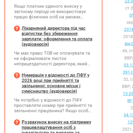
23.
Якщо платник єдиного внеску у
ст.
звітному періоді не використовує
0
працю фізичних осіб на умовах
трудового договору (контракту) або
окр
на інших умовах, передбачених
Лікарняний директора під час
2374
законодавством, Додаток Д1/
відпустки без збереження
2018
Додаток ФІЗ-Д1 за відповідний
зарплати: оформлення та оплата
період не подається
від 
(аудіоверсія)
49, с
Чи має право ТОВ не оплачувати та
ВВР,
не оформлювати листок
непрацездатності директора, який
03.1
перебуває у відпустці без
391-I
збереження заробітної плати під час
Нумерація у відомості до ПФУ у
32, 
призупинення діяльності
2026 році при прийнятті та
підприємства?
звільненні: основне місце і
ВВР, 
сумісництво (аудіоверсія)
13.0
Чи потрібно у відомості до ПФУ
№ 
проставляти номер при прийнятті та
2
звільненні працівника? Якщо особа
04.1
одночасно працювала за основним
місцем роботи та за сумісництвом,
Розрахунок внеску на підтримку
12
чи рахується це як два роботодавці?
працевлаштування осіб з
2021,
інвалідністю та виплати за