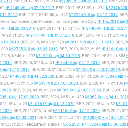
03.2017
, ВВР, 2017, № 17, ст.214
№ 1989-VIII від 23.03.2017
, ВВР, 2017
362
№ 2146-VIII від 07.09.2017
, ВВР, 2017, № 38-39, ст.381
№ 2176-VIII
9.11.2017
, ВВР, 2017, № 49-50, ст.442
№ 2245-VIII від 07.12.2017
, ВВР
емих положень див. Рішення Конституційного Суду
№ 1-р/2018 від 
-VIII від 22.03.2018
, ВВР, 2018, № 17, ст.157
№ 2440-VIII від 22.05.20
, № 29, ст.235
№ 2477-VIII від 03.07.2018
, ВВР, 2018, № 36, ст.273
№ 24
06.09.2018
, ВВР, 2018, № 41, ст.320
№ 2611-VIII від 08.11.2018
, ВВР, 
т.399
№ 2725-VIII від 16.05.2019
, ВВР, 2019, № 22, ст.85
№ 116-IX від 
 2019, № 46, ст.297
№ 190-IX від 04.10.2019
, ВВР, 2019, № 50, ст.353
2.2019
, ВВР, 2020, № 10, ст.51
№ 344-IX від 05.12.2019
, ВВР, 2020, № 
X від 18.12.2019
, ВВР, 2020, № 23, ст.165
№ 425-IX від 20.12.2019
, ВВ
ст.227
№ 490-IX від 04.02.2020
, ВВР, 2020, № 34, ст.238
№ 530-IX від 1
2020, № 17, ст.105
№ 533-IX від 17.03.2020
, ВВР, 2020, № 17, ст.106
№ 
5.2020
, ВВР, 2020, № 39, ст.294
№ 786-IX від 14.07.2020
, ВВР, 2020, №
905-IX від 17.09.2020
, ВВР, 2020, № 51, ст.490
№ 962-IX від 04.11.202
021, № 4, ст.29
№ 1016-IX від 01.12.2020
, ВВР, 2021, № 4, ст.32
№ 1017
2.2020
, ВВР, 2021, № 6, ст.46
№ 1115-IX від 17.12.2020
, ВВР, 2021, № 
93-IX від 02.03.2021
, ВВР, 2021, № 21, ст.193
№ 1383-IX від 13.04.202
 № 27, ст.231 - вводиться в дію з
15.06.2021
№ 1525-IX від 03.06.202