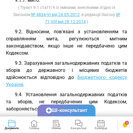
9.1.7. мито.
( Пункт 9.1 статті 9 із змінами, внесеними згідно із
Законом
№ 4834-VI від 24.05.2012
; в редакції Закону
№
71-VIII від 28.12.2014
)
9.2. Відносини, пов'язані з установленням та
справлянням мита, регулюються митним
законодавством, якщо інше не передбачено цим
Кодексом.
9.3. Зарахування загальнодержавних податків та
зборів до державного і місцевих бюджетів
здійснюється відповідно до
Бюджетного кодексу
України
.
9.4. Установлення загальнодержавних податків
та зборів, не передбачених цим Кодексом,
забороняється.
ШІ-консультант
Стаття 10.
Місцеві податки
0
10.1. До місцевих податків належать:
Документи
Головна
Новини
Консультації
Календар
Сервіси