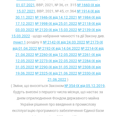
01.07.2021
, ВВР, 2021, № 36, ст. 315
№ 1660-IX від
15.07.2021
, ВВР, 2021, № 45, ст.364
№ 1914-IX від
30.11.2021
№ 1946-IX від 14.12.2021
№ 1984-IX від
17.12.2021
№ 1998-IX від 25.01.2022
№ 2118-IX від
03.03.2022
№ 2120-IX від 15.03.2022
№ 2139-IX від
15.03.2022
- щодо набрання чинності та дії Закону див.
пункт 1
розділу II
№ 2142-IX від 24.03.2022
№ 2173-IX
від 01.04.2022
№ 2192-IX від 14.04.2022
№ 2214-IX від
21.04.2022
№ 2260-IX від 12.05.2022
№ 2261-IX від
12.05.2022
№ 2273-IX від 22.05.2022
№ 2284-IX від
31.05.2022
№ 2290-IX від 31.05.2022
№ 2308-IX від
19.06.2022
№ 2325-IX від 21.06.2022
№ 2330-IX від
21.06.2022
)
( Зміни, що вносяться Законом
№ 354-IX від 05.12.2019
,
будуть внесені з першого числа місяця, що настає за
днем оприлюднення Фондом державного майна
України рішення про введення в промислову
експлуатацію програмного забезпечення Єдиної бази