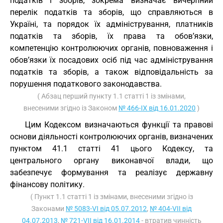
податків і зборів, зокрема визначає вичерпний
перелік податків та зборів, що справляються в
Україні, та порядок їх адміністрування, платників
податків та зборів, їх права та обов’язки,
компетенцію контролюючих органів, повноваження і
обов’язки їх посадових осіб під час адміністрування
податків та зборів, а також відповідальність за
порушення податкового законодавства.
( Абзац перший пункту 1.1 статті 1 із змінами,
внесеними згідно із Законом
№ 466-IX від 16.01.2020
)
Цим Кодексом визначаються функції та правові
основи діяльності контролюючих органів, визначених
пунктом 41.1 статті 41 цього Кодексу, та
центрального органу виконавчої влади, що
забезпечує формування та реалізує державну
фінансову політику.
( Пункт 1.1 статті 1 із змінами, внесеними згідно із
Законами
№ 5083-VI від 05.07.2012
,
№ 404-VII від
04.07.2013
,
№ 721-VII від 16.01.2014
- втратив чинність