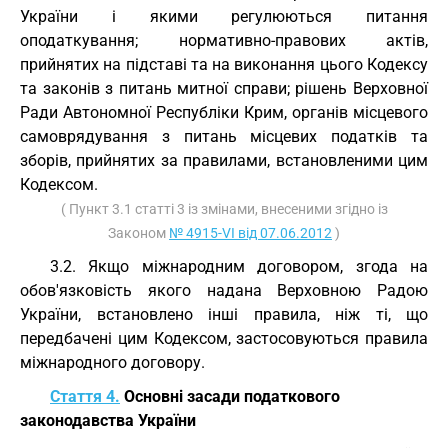
України і якими регулюються питання
оподаткування; нормативно-правових актів,
прийнятих на підставі та на виконання цього Кодексу
та законів з питань митної справи; рішень Верховної
Ради Автономної Республіки Крим, органів місцевого
самоврядування з питань місцевих податків та
зборів, прийнятих за правилами, встановленими цим
Кодексом.
( Пункт 3.1 статті 3 із змінами, внесеними згідно із
Законом
№ 4915-VI від 07.06.2012
)
3.2. Якщо міжнародним договором, згода на
обов'язковість якого надана Верховною Радою
України, встановлено інші правила, ніж ті, що
передбачені цим Кодексом, застосовуються правила
міжнародного договору.
Стаття 4.
Основні засади податкового
законодавства України