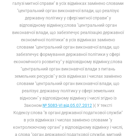
галузі митної справи" в усіх відмінках замінено словами
"центральний орган виконавчої влади, що реалізує
державну політику у сфері митної справи" у
відповідному відмінку;слова "центральний орган
виконавчої влади, що забезпечує реалізацію державної
економічної політики" в усіх відмінках замінено
словами "центральний орган виконавчої влади, що
забезпечує формування державної політики у сфері
економічного розвитку" у відповідному відмінку;слова
"центральний орган виконавчої влади з питань
земельних ресурсів" у всіх відмінках і числах замінено
словами "центральний орган виконавчої влади, що
реалізує державну політику у сфері земельних
відносин" у відповідному відмінку і числі згідно із
Законом
№ 5083-VI від 05.07.2012
)( У тексті
Кодексу:слова "в органі державної податкової служби"
в усіх відмінках і числах замінено словами "у
контролюючому органі" у відповідному відмінку і числі,
а слова "орган державної податкової служби, митний