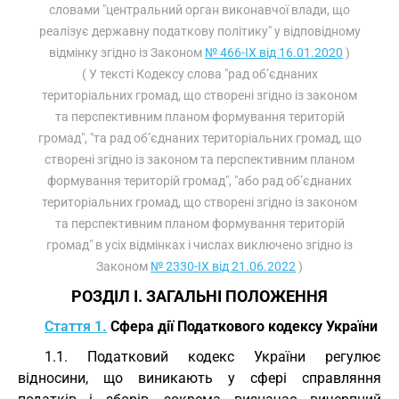
словами "центральний орган виконавчої влади, що
реалізує державну податкову політику" у відповідному
відмінку згідно із Законом
№ 466-IX від 16.01.2020
)
( У тексті Кодексу слова "рад об’єднаних
територіальних громад, що створені згідно із законом
та перспективним планом формування територій
громад", "та рад об’єднаних територіальних громад, що
створені згідно із законом та перспективним планом
формування територій громад", "або рад об’єднаних
територіальних громад, що створені згідно із законом
та перспективним планом формування територій
громад" в усіх відмінках і числах виключено згідно із
Законом
№ 2330-IX від 21.06.2022
)
РОЗДІЛ I. ЗАГАЛЬНІ ПОЛОЖЕННЯ
Стаття 1.
Сфера дії Податкового кодексу України
1.1. Податковий кодекс України регулює
відносини, що виникають у сфері справляння