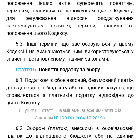
положення інших актів суперечать поняттям,
термінам, правилам та положенням цього Кодексу,
для регулювання відносин оподаткування
застосовуються поняття, терміни, правила та
положення цього Кодексу.
5.3. Інші терміни, що застосовуються у цьому
Кодексі і не визначаються ним, використовуються у
значенні, встановленому іншими законами.
Стаття 6.
Поняття податку та збору
6.1. Податком є обов'язковий, безумовний платіж
до відповідного бюджету або на єдиний рахунок, що
справляється з платників податку відповідно до
цього Кодексу.
( Пункт 6.1 статті 6 із змінами, внесеними згідно із
Законом
№ 190-IX від 04.10.2019
)
6.2. Збором (платою, внеском) є обов'язковий
платіж до відповідного бюджету або на єдиний