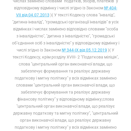
числах замінено словами "податків, зборів, платежів" у
відповідному відмінку і числі згідно із Законом
№ 404-
VII від 04.07.2013
)( У тексті Кодексу слова "інвалід",
"дитина-інвалід", "громадські організації інвалідів" в усіх
відмінках і числах замінено відповідно словами "особа
з інвалідністю", "дитина з інвалідністю", "громадські
об’єднання осіб з інвалідністю" у відповідному відмінку і
числі згідно із Законом
№ 344-IX від 05.12.2019
)( У
тексті Кодексу, крім розділу XVIII- 2 "Податкова міліція",
слова "центральний орган виконавчої влади, що
забезпечує формування та реалізує державну
податкову і митну політику" у всіх відмінках замінено
словами "центральний орган виконавчої влади, що
забезпечує формування та реалізує державну
фінансову політику" у відповідному відмінку;слова
"центральний орган виконавчої влади, що реалізує
державну податкову та митну політику", "центральний
орган виконавчої влади, що реалізує державну
податкову і митну політику" у всіх відмінках замінено