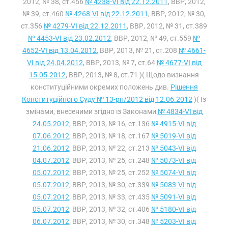
2012, № 38, ст.456
№ 4238-VI від 22.12.2011
, ВВР, 2012,
№ 39, ст.460
№ 4268-VI від 22.12.2011
, ВВР, 2012, № 30,
ст.356
№ 4279-VI від 22.12.2011
, ВВР, 2012, № 31, ст.389
№ 4453-VI від 23.02.2012
, ВВР, 2012, № 49, ст.559
№
4652-VI від 13.04.2012
, ВВР, 2013, № 21, ст.208
№ 4661-
VI від 24.04.2012
, ВВР, 2013, № 7, ст.64
№ 4677-VI від
15.05.2012
, ВВР, 2013, № 8, ст.71 )( Щодо визнання
конституційними окремих положень див.
Рішення
Конституційного Суду № 13-рп/2012 від 12.06.2012
)( Із
змінами, внесеними згідно із Законами
№ 4834-VI від
24.05.2012
, ВВР, 2013, № 16, ст.136
№ 4915-VI від
07.06.2012
, ВВР, 2013, № 18, ст.167
№ 5019-VI від
21.06.2012
, ВВР, 2013, № 22, ст.213
№ 5043-VI від
04.07.2012
, ВВР, 2013, № 25, ст.248
№ 5073-VI від
05.07.2012
, ВВР, 2013, № 25, ст.252
№ 5074-VI від
05.07.2012
, ВВР, 2013, № 30, ст.339
№ 5083-VI від
05.07.2012
, ВВР, 2013, № 33, ст.435
№ 5091-VI від
05.07.2012
, ВВР, 2013, № 32, ст.406
№ 5180-VI від
06.07.2012
, ВВР, 2013, № 30, ст.348
№ 5203-VI від