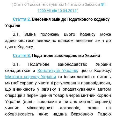
( Статтю 1 доповнено пунктом 1.4 згідно із Законом
№
1200-VII від 10.04.2014
)
Стаття 2.
Внесення змін до Податкового кодексу
України
2.1. Зміна положень цього Кодексу може
здійснюватися виключно шляхом внесення змін до
цього Кодексу.
Стаття 3.
Податкове законодавство України
3.1. Податкове законодавство України
складається з
Конституції України
; цього Кодексу;
Митного кодексу України
та інших законів з питань
митної справи у частині регулювання правовідносин,
що виникають у зв'язку з оподаткуванням митом
операцій з переміщення товарів через митний кордон
України (далі - законами з питань митної справи);
чинних міжнародних договорів, згода на
обов'язковість яких надана Верховною Радою