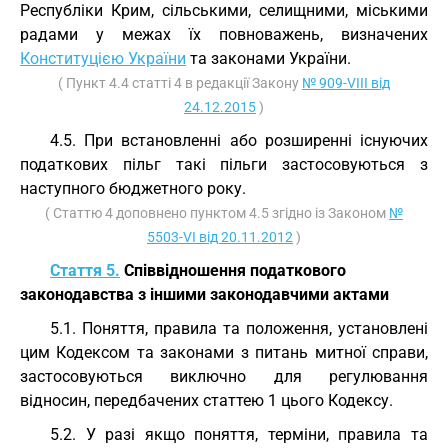
Республіки Крим, сільськими, селищними, міськими
радами у межах їх повноважень, визначених
Конституцією України
та законами України.
( Пункт 4.4 статті 4 в редакції Закону
№ 909-VIII від
24.12.2015
)
4.5. При встановленні або розширенні існуючих
податкових пільг такі пільги застосовуються з
наступного бюджетного року.
( Статтю 4 доповнено пунктом 4.5 згідно із Законом
№
5503-VI від 20.11.2012
)
Стаття 5.
Співвідношення податкового
законодавства з іншими законодавчими актами
5.1. Поняття, правила та положення, установлені
цим Кодексом та законами з питань митної справи,
застосовуються виключно для регулювання
відносин, передбачених статтею 1 цього Кодексу.
5.2. У разі якщо поняття, терміни, правила та