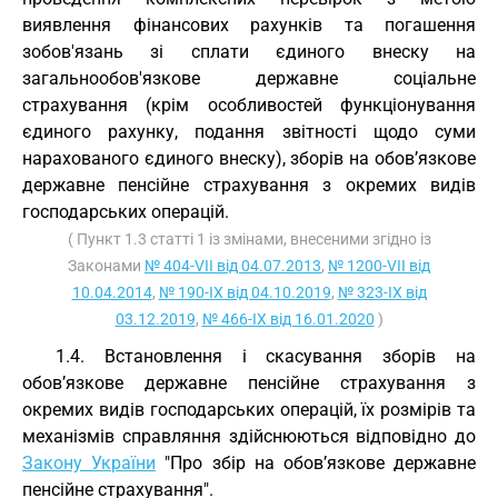
виявлення фінансових рахунків та погашення
зобов'язань зі сплати єдиного внеску на
загальнообов'язкове державне соціальне
страхування (крім особливостей функціонування
єдиного рахунку, подання звітності щодо суми
нарахованого єдиного внеску), зборів на обов’язкове
державне пенсійне страхування з окремих видів
господарських операцій.
( Пункт 1.3 статті 1 із змінами, внесеними згідно із
Законами
№ 404-VII від 04.07.2013
,
№ 1200-VII від
10.04.2014
,
№ 190-IX від 04.10.2019
,
№ 323-IX від
03.12.2019
,
№ 466-IX від 16.01.2020
)
1.4. Встановлення і скасування зборів на
обов’язкове державне пенсійне страхування з
окремих видів господарських операцій, їх розмірів та
механізмів справляння здійснюються відповідно до
Закону України
"Про збір на обов’язкове державне
пенсійне страхування".