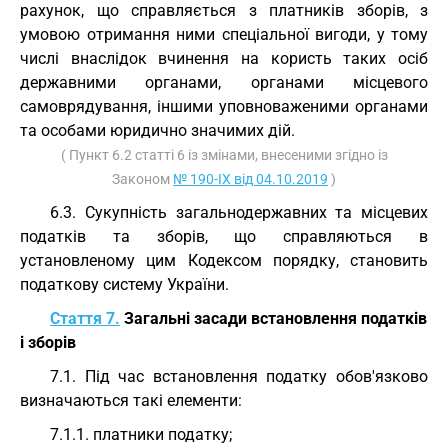
рахунок, що справляється з платників зборів, з
умовою отримання ними спеціальної вигоди, у тому
числі внаслідок вчинення на користь таких осіб
державними органами, органами місцевого
самоврядування, іншими уповноваженими органами
та особами юридично значимих дій.
( Пункт 6.2 статті 6 із змінами, внесеними згідно із
Законом
№ 190-IX від 04.10.2019
)
6.3. Сукупність загальнодержавних та місцевих
податків та зборів, що справляються в
установленому цим Кодексом порядку, становить
податкову систему України.
Стаття 7.
Загальні засади встановлення податків
і зборів
7.1. Під час встановлення податку обов'язково
визначаються такі елементи:
7.1.1. платники податку;