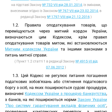
на підставі Закону
№ 732-VII від 28.01.2014
; із змінами,
внесеними згідно із Законом
№ 767-VII від 23.02.2014
; в
редакції Закону
№ 1797-VIII від 21.12.2016
)
1.2. Правила оподаткування товарів, що
переміщуються через митний кордон України,
визначаються цим Кодексом, крім правил
оподаткування товарів митом, які встановлюються
Митним кодексом України
та іншими законами з
питань митної справи.
( Пункт 1.2 статті 1 в редакції Закону
№ 4915-VI від
07.06.2012
)
1.3. Цей Кодекс не регулює питання погашення
податкових зобов'язань або стягнення податкового
боргу з осіб, на яких поширюються судові процедури,
визначені
Кодексом України з процедур банкрутства
,
з банків, на які поширюються норми
Закону України
"Про систему гарантування вкладів фізичних осіб"
,
проведення комплексних перевірок з метою