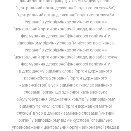
даних звітів про оцінку )( У тексті Кодексу:слова
"центральний орган державної податкової служби",
"центральний орган державної податкової служби
України" в усіх відмінках замінено словами
"центральний орган виконавчої влади, що забезпечує
формування державної фінансової політики" у
відповідному відмінку;слова "Міністерство фінансів
України" в усіх відмінках замінено словами
"центральний орган виконавчої влади, що забезпечує
формування державної фінансової політики" у
відповідному відмінку;слова "орган Державного
казначейства України", "орган Державного
казначейства" в усіх відмінках і числах замінено
словами "орган, що здійснює казначейське
обслуговування бюджетних коштів" у відповідному
відмінку та числі;слова "орган державної митної
служби" в усіх відмінках замінено словами "митний
орган" у відповідному відмінку;слова "спеціально
уповноважений центральний орган виконавчої влади в