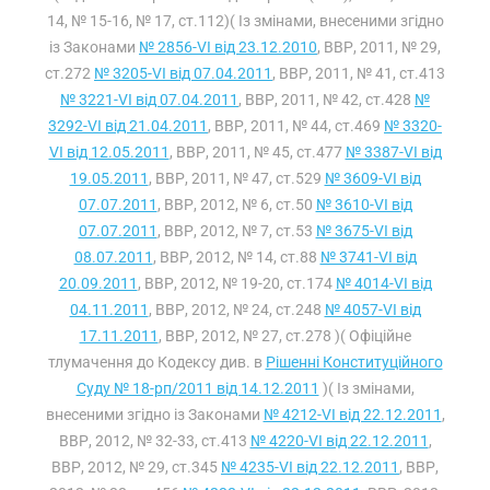
14, № 15-16, № 17, ст.112)( Із змінами, внесеними згідно
із Законами
№ 2856-VI від 23.12.2010
, ВВР, 2011, № 29,
ст.272
№ 3205-VI від 07.04.2011
, ВВР, 2011, № 41, ст.413
№ 3221-VI від 07.04.2011
, ВВР, 2011, № 42, ст.428
№
3292-VI від 21.04.2011
, ВВР, 2011, № 44, ст.469
№ 3320-
VI від 12.05.2011
, ВВР, 2011, № 45, ст.477
№ 3387-VI від
19.05.2011
, ВВР, 2011, № 47, ст.529
№ 3609-VI від
07.07.2011
, ВВР, 2012, № 6, ст.50
№ 3610-VI від
07.07.2011
, ВВР, 2012, № 7, ст.53
№ 3675-VI від
08.07.2011
, ВВР, 2012, № 14, ст.88
№ 3741-VI від
20.09.2011
, ВВР, 2012, № 19-20, ст.174
№ 4014-VI від
04.11.2011
, ВВР, 2012, № 24, ст.248
№ 4057-VI від
17.11.2011
, ВВР, 2012, № 27, ст.278 )( Офіційне
тлумачення до Кодексу див. в
Рішенні Конституційного
Суду № 18-рп/2011 від 14.12.2011
)( Із змінами,
внесеними згідно із Законами
№ 4212-VI від 22.12.2011
,
ВВР, 2012, № 32-33, ст.413
№ 4220-VI від 22.12.2011
,
ВВР, 2012, № 29, ст.345
№ 4235-VI від 22.12.2011
, ВВР,