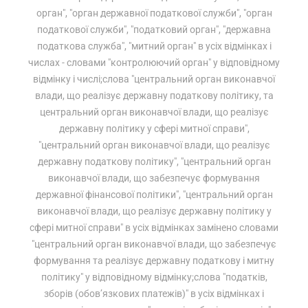
орган", "орган державної податкової служби", "орган
податкової служби", "податковий орган", "державна
податкова служба", "митний орган" в усіх відмінках і
числах - словами "контролюючий орган" у відповідному
відмінку і числі;слова "центральний орган виконавчої
влади, що реалізує державну податкову політику, та
центральний орган виконавчої влади, що реалізує
державну політику у сфері митної справи",
"центральний орган виконавчої влади, що реалізує
державну податкову політику", "центральний орган
виконавчої влади, що забезпечує формування
державної фінансової політики", "центральний орган
виконавчої влади, що реалізує державну політику у
сфері митної справи" в усіх відмінках замінено словами
"центральний орган виконавчої влади, що забезпечує
формування та реалізує державну податкову і митну
політику" у відповідному відмінку;слова "податків,
зборів (обов’язкових платежів)" в усіх відмінках і