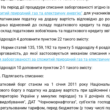
. На період дії процедури списання заборгованості згідно 
житий природний газ та електричну енергію"
для учасників
латниками податку на додану вартість відповідно до роз
дньо віднесений до складу податкового кредиту та пода
склад податкових зобов'язань та податкового кредиту звіт
підрозділ 4 доповнити пунктом 22 такого змісту:
. Норми статей 135, 159, 192 та пункту 5 підрозділу 4 ро
оргованість, до якої застосовується механізм списання
 заборгованості за спожитий природний газ та електричну
підрозділ 10 доповнити пунктом 2-1 такого змісту:
1. Підлягають списанню:
атковий борг станом на 1 січня 2011 року Національно
ового боргу з податку на додану вартість при здійсненні
територію України у минулих періодах) та її дочірніх п
звидобування", ДАТ "Чорноморнафтогаз", суб'єктів госп
а регульованим тарифом, перед бюджетом (у тому числі по