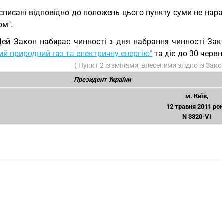
списані відповідно до положень цього пункту суми не нара
ом".
Цей Закон набирає чинності з дня набрання чинності За
й природний газ та електричну енергію"
та діє до 30 червн
( Пункт 2 із змінами, внесеними згідно із За
Президент України
м. Київ,
12 травня 2011 ро
N 3320-VI