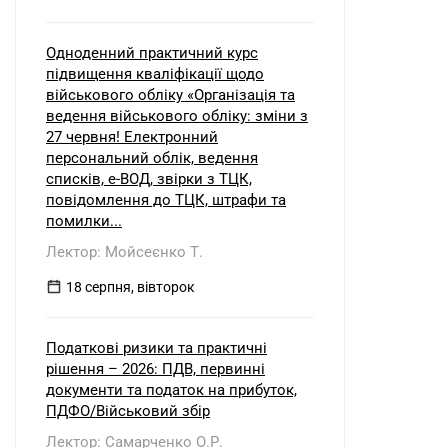
Одноденний практичний курс
підвищення кваліфікації щодо
військового обліку «Організація та
ведення військового обліку: зміни з
27 червня! Електронний
персональний облік, ведення
списків, е-ВОД, звірки з ТЦК,
повідомлення до ТЦК, штрафи та
помилки...
Лектор: Мойсеєнко Т.
18 серпня, вівторок
Податкові ризики та практичні
рішення – 2026: ПДВ, первинні
документи та податок на прибуток,
ПДФО/Військовий збір
Лектор: Самарченко О.Р.