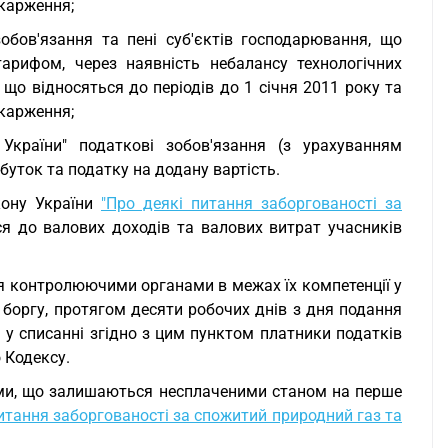
карження;
бов'язання та пені суб'єктів господарювання, що
арифом, через наявність небалансу технологічних
 що відносяться до періодів до 1 січня 2011 року та
карження;
 України" податкові зобов'язання (з урахуванням
ибуток та податку на додану вартість.
кону України
"Про деякі питання заборгованості за
я до валових доходів та валових витрат учасників
я контролюючими органами в межах їх компетенції у
боргу, протягом десяти робочих днів з дня подання
у списанні згідно з цим пунктом платники податків
 Кодексу.
уми, що залишаються несплаченими станом на перше
питання заборгованості за спожитий природний газ та