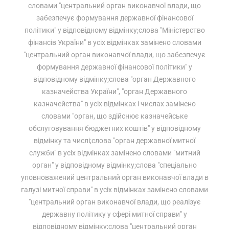
словами "центральний орган виконавчої влади, що
забезпечує формування державної фінансової
політики" у відповідному відмінку;слова "Міністерство
фінансів України" в усіх відмінках замінено словами
"центральний орган виконавчої влади, що забезпечує
формування державної фінансової політики" у
відповідному відмінку;слова "орган Державного
казначейства України", "орган Державного
казначейства" в усіх відмінках і числах замінено
словами "орган, що здійснює казначейське
обслуговування бюджетних коштів" у відповідному
відмінку та числі;слова "орган державної митної
служби" в усіх відмінках замінено словами "митний
орган" у відповідному відмінку;слова "спеціально
уповноважений центральний орган виконавчої влади в
галузі митної справи" в усіх відмінках замінено словами
"центральний орган виконавчої влади, що реалізує
державну політику у сфері митної справи" у
відповідному відмінку;слова "центральний орган