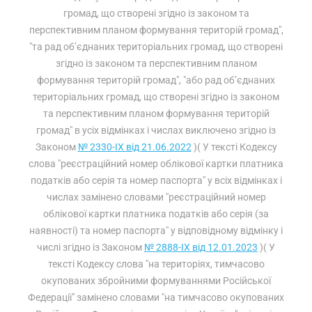
громад, що створені згідно із законом та
перспективним планом формування територій громад",
"та рад об’єднаних територіальних громад, що створені
згідно із законом та перспективним планом
формування територій громад", "або рад об’єднаних
територіальних громад, що створені згідно із законом
та перспективним планом формування територій
громад" в усіх відмінках і числах виключено згідно із
Законом
№ 2330-IX від 21.06.2022
)( У тексті Кодексу
слова "реєстраційний номер облікової картки платника
податків або серія та номер паспорта" у всіх відмінках і
числах замінено словами "реєстраційний номер
облікової картки платника податків або серія (за
наявності) та номер паспорта" у відповідному відмінку і
числі згідно із Законом
№ 2888-IX від 12.01.2023
)( У
тексті Кодексу слова "на територіях, тимчасово
окупованих збройними формуваннями Російської
Федерації" замінено словами "на тимчасово окупованих