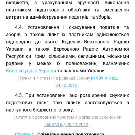
бюджетів, з урахуванням зручності виконання
платником податкового обов'язку та зменшення
витрат на адміністрування податків та зборів.
4.4. Установлення і скасування податків та
зборів, а також пільг їх платникам здійснюються
відповідно до цього Кодексу Верховною Радою
України, а також Верховною Радою Автономної
Республіки Крим, сільськими, селищними, міськими
радами у межах їх повноважень, визначених
Конституцією України
та законами України.
( Пункт 4.4 статті 4 в редакції Закону
№ 909-VIII від
24.12.2015
)
4.5. При встановленні або розширенні існуючих
податкових пільг такі пільги застосовуються з
наступного бюджетного року.
( Статтю 4 доповнено пунктом 4.5 згідно із Законом
№
5503-VI від 20.11.2012
)
Стаття 5.
Співвідношення податкового