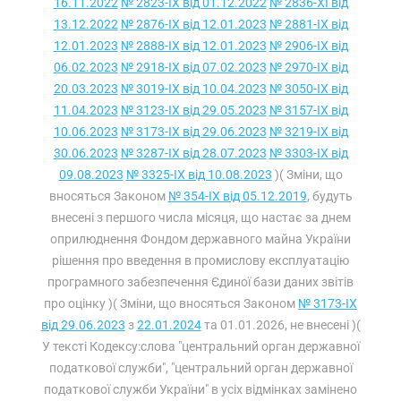
16.11.2022
№ 2823-IX від 01.12.2022
№ 2836-XI від
13.12.2022
№ 2876-IX від 12.01.2023
№ 2881-IX від
12.01.2023
№ 2888-IX від 12.01.2023
№ 2906-IX від
06.02.2023
№ 2918-IX від 07.02.2023
№ 2970-IX від
20.03.2023
№ 3019-IX від 10.04.2023
№ 3050-IX від
11.04.2023
№ 3123-IX від 29.05.2023
№ 3157-IX від
10.06.2023
№ 3173-IX від 29.06.2023
№ 3219-IX від
30.06.2023
№ 3287-IX від 28.07.2023
№ 3303-IX від
09.08.2023
№ 3325-IX від 10.08.2023
)( Зміни, що
вносяться Законом
№ 354-IX від 05.12.2019
, будуть
внесені з першого числа місяця, що настає за днем
оприлюднення Фондом державного майна України
рішення про введення в промислову експлуатацію
програмного забезпечення Єдиної бази даних звітів
про оцінку )( Зміни, що вносяться Законом
№ 3173-IX
від 29.06.2023
з
22.01.2024
та 01.01.2026, не внесені )(
У тексті Кодексу:слова "центральний орган державної
податкової служби", "центральний орган державної
податкової служби України" в усіх відмінках замінено