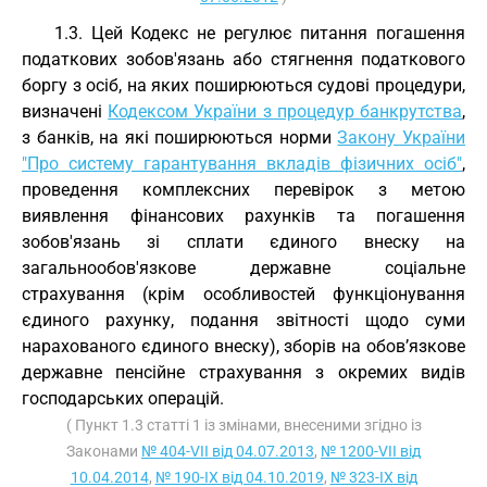
1.3. Цей Кодекс не регулює питання погашення
податкових зобов'язань або стягнення податкового
боргу з осіб, на яких поширюються судові процедури,
визначені
Кодексом України з процедур банкрутства
,
з банків, на які поширюються норми
Закону України
"Про систему гарантування вкладів фізичних осіб"
,
проведення комплексних перевірок з метою
виявлення фінансових рахунків та погашення
зобов'язань зі сплати єдиного внеску на
загальнообов'язкове державне соціальне
страхування (крім особливостей функціонування
єдиного рахунку, подання звітності щодо суми
нарахованого єдиного внеску), зборів на обов’язкове
державне пенсійне страхування з окремих видів
господарських операцій.
( Пункт 1.3 статті 1 із змінами, внесеними згідно із
Законами
№ 404-VII від 04.07.2013
,
№ 1200-VII від
10.04.2014
,
№ 190-IX від 04.10.2019
,
№ 323-IX від