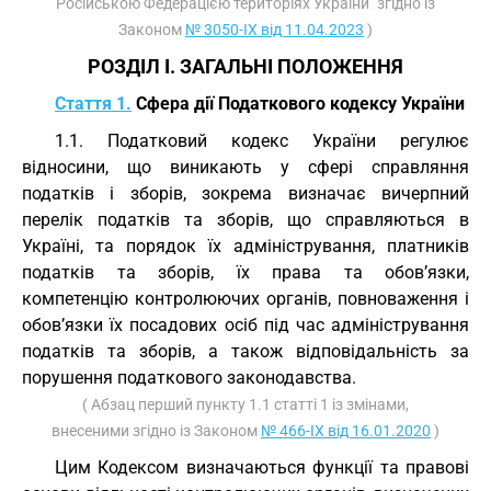
Російською Федерацією територіях України" згідно із
Законом
№ 3050-IX від 11.04.2023
)
РОЗДІЛ I. ЗАГАЛЬНІ ПОЛОЖЕННЯ
Стаття 1.
Сфера дії Податкового кодексу України
1.1. Податковий кодекс України регулює
відносини, що виникають у сфері справляння
податків і зборів, зокрема визначає вичерпний
перелік податків та зборів, що справляються в
Україні, та порядок їх адміністрування, платників
податків та зборів, їх права та обов’язки,
компетенцію контролюючих органів, повноваження і
обов’язки їх посадових осіб під час адміністрування
податків та зборів, а також відповідальність за
порушення податкового законодавства.
( Абзац перший пункту 1.1 статті 1 із змінами,
внесеними згідно із Законом
№ 466-IX від 16.01.2020
)
Цим Кодексом визначаються функції та правові