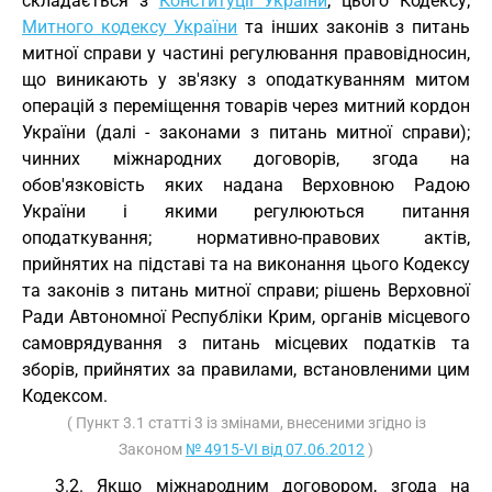
складається з
Конституції України
; цього Кодексу;
Митного кодексу України
та інших законів з питань
митної справи у частині регулювання правовідносин,
що виникають у зв'язку з оподаткуванням митом
операцій з переміщення товарів через митний кордон
України (далі - законами з питань митної справи);
чинних міжнародних договорів, згода на
обов'язковість яких надана Верховною Радою
України і якими регулюються питання
оподаткування; нормативно-правових актів,
прийнятих на підставі та на виконання цього Кодексу
та законів з питань митної справи; рішень Верховної
Ради Автономної Республіки Крим, органів місцевого
самоврядування з питань місцевих податків та
зборів, прийнятих за правилами, встановленими цим
Кодексом.
( Пункт 3.1 статті 3 із змінами, внесеними згідно із
Законом
№ 4915-VI від 07.06.2012
)
3.2. Якщо міжнародним договором, згода на