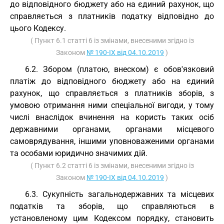
до відповідного бюджету або на єдиний рахунок, що
справляється з платників податку відповідно до
цього Кодексу.
( Пункт 6.1 статті 6 із змінами, внесеними згідно із
Законом
№ 190-IX від 04.10.2019
)
6.2. Збором (платою, внеском) є обов'язковий
платіж до відповідного бюджету або на єдиний
рахунок, що справляється з платників зборів, з
умовою отримання ними спеціальної вигоди, у тому
числі внаслідок вчинення на користь таких осіб
державними органами, органами місцевого
самоврядування, іншими уповноваженими органами
та особами юридично значимих дій.
( Пункт 6.2 статті 6 із змінами, внесеними згідно із
Законом
№ 190-IX від 04.10.2019
)
6.3. Сукупність загальнодержавних та місцевих
податків та зборів, що справляються в
установленому цим Кодексом порядку, становить