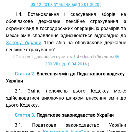
03.12.2019
,
№ 466-IX від 16.01.2020
)
1.4. Встановлення і скасування зборів на
обов’язкове державне пенсійне страхування з
окремих видів господарських операцій, їх розмірів та
механізмів справляння здійснюються відповідно до
Закону України
"Про збір на обов’язкове державне
пенсійне страхування".
( Статтю 1 доповнено пунктом 1.4 згідно із Законом
№
1200-VII від 10.04.2014
)
Стаття 2.
Внесення змін до Податкового кодексу
України
2.1. Зміна положень цього Кодексу може
здійснюватися виключно шляхом внесення змін до
цього Кодексу.
Стаття 3.
Податкове законодавство України
3.1. Податкове законодавство України