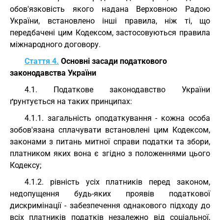
обов'язковість якого надана Верховною Радою
України, встановлено інші правила, ніж ті, що
передбачені цим Кодексом, застосовуються правила
міжнародного договору.
Стаття 4.
Основні засади податкового
законодавства України
4.1. Податкове законодавство України
ґрунтується на таких принципах:
4.1.1. загальність оподаткування - кожна особа
зобов'язана сплачувати встановлені цим Кодексом,
законами з питань митної справи податки та збори,
платником яких вона є згідно з положеннями цього
Кодексу;
4.1.2. рівність усіх платників перед законом,
недопущення будь-яких проявів податкової
дискримінації - забезпечення однакового підходу до
всіх платників податків незалежно від соціальної,