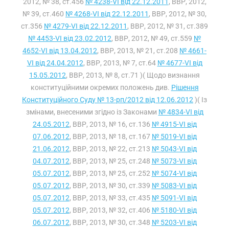
2012, № 38, ст.456
№ 4238-VI від 22.12.2011
, ВВР, 2012,
№ 39, ст.460
№ 4268-VI від 22.12.2011
, ВВР, 2012, № 30,
ст.356
№ 4279-VI від 22.12.2011
, ВВР, 2012, № 31, ст.389
№ 4453-VI від 23.02.2012
, ВВР, 2012, № 49, ст.559
№
4652-VI від 13.04.2012
, ВВР, 2013, № 21, ст.208
№ 4661-
VI від 24.04.2012
, ВВР, 2013, № 7, ст.64
№ 4677-VI від
15.05.2012
, ВВР, 2013, № 8, ст.71 )( Щодо визнання
конституційними окремих положень див.
Рішення
Конституційного Суду № 13-рп/2012 від 12.06.2012
)( Із
змінами, внесеними згідно із Законами
№ 4834-VI від
24.05.2012
, ВВР, 2013, № 16, ст.136
№ 4915-VI від
07.06.2012
, ВВР, 2013, № 18, ст.167
№ 5019-VI від
21.06.2012
, ВВР, 2013, № 22, ст.213
№ 5043-VI від
04.07.2012
, ВВР, 2013, № 25, ст.248
№ 5073-VI від
05.07.2012
, ВВР, 2013, № 25, ст.252
№ 5074-VI від
05.07.2012
, ВВР, 2013, № 30, ст.339
№ 5083-VI від
05.07.2012
, ВВР, 2013, № 33, ст.435
№ 5091-VI від
05.07.2012
, ВВР, 2013, № 32, ст.406
№ 5180-VI від
06.07.2012
, ВВР, 2013, № 30, ст.348
№ 5203-VI від