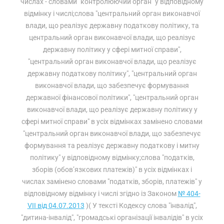
числах - словами "контролюючий орган" у відповідному
відмінку і числі;слова "центральний орган виконавчої
влади, що реалізує державну податкову політику, та
центральний орган виконавчої влади, що реалізує
державну політику у сфері митної справи",
"центральний орган виконавчої влади, що реалізує
державну податкову політику", "центральний орган
виконавчої влади, що забезпечує формування
державної фінансової політики", "центральний орган
виконавчої влади, що реалізує державну політику у
сфері митної справи" в усіх відмінках замінено словами
"центральний орган виконавчої влади, що забезпечує
формування та реалізує державну податкову і митну
політику" у відповідному відмінку;слова "податків,
зборів (обов’язкових платежів)" в усіх відмінках і
числах замінено словами "податків, зборів, платежів" у
відповідному відмінку і числі згідно із Законом
№ 404-
VII від 04.07.2013
)( У тексті Кодексу слова "інвалід",
"дитина-інвалід", "громадські організації інвалідів" в усіх