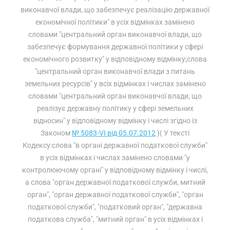
виконавчої влади, що забезпечує реалізацію державної
економічної політики" в усіх відмінках замінено
словами "центральний орган виконавчої влади, що
забезпечує формування державної політики у сфері
економічного розвитку" у відповідному відмінку;слова
"центральний орган виконавчої влади з питань
земельних ресурсів" у всіх відмінках і числах замінено
словами "центральний орган виконавчої влади, що
реалізує державну політику у сфері земельних
відносин" у відповідному відмінку і числі згідно із
Законом
№ 5083-VI від 05.07.2012
)( У тексті
Кодексу:слова "в органі державної податкової служби"
в усіх відмінках і числах замінено словами "у
контролюючому органі" у відповідному відмінку і числі,
а слова "орган державної податкової служби, митний
орган", "орган державної податкової служби", "орган
податкової служби", "податковий орган", "державна
податкова служба", "митний орган" в усіх відмінках і