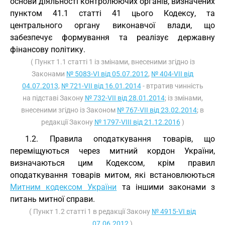
основи діяльності контролюючих органів, визначених
пунктом 41.1 статті 41 цього Кодексу, та
центрального органу виконавчої влади, що
забезпечує формування та реалізує державну
фінансову політику.
( Пункт 1.1 статті 1 із змінами, внесеними згідно із
Законами
№ 5083-VI від 05.07.2012
,
№ 404-VII від
04.07.2013
,
№ 721-VII від 16.01.2014
- втратив чинність
на підставі Закону
№ 732-VII від 28.01.2014
; із змінами,
внесеними згідно із Законом
№ 767-VII від 23.02.2014
; в
редакції Закону
№ 1797-VIII від 21.12.2016
)
1.2. Правила оподаткування товарів, що
переміщуються через митний кордон України,
визначаються цим Кодексом, крім правил
оподаткування товарів митом, які встановлюються
Митним кодексом України
та іншими законами з
питань митної справи.
( Пункт 1.2 статті 1 в редакції Закону
№ 4915-VI від
07.06.2012
)