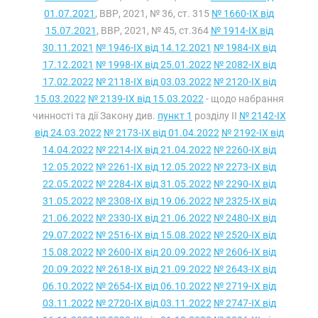
01.07.2021
, ВВР, 2021, № 36, ст. 315
№ 1660-IX від
15.07.2021
, ВВР, 2021, № 45, ст.364
№ 1914-IX від
30.11.2021
№ 1946-IX від 14.12.2021
№ 1984-IX від
17.12.2021
№ 1998-IX від 25.01.2022
№ 2082-IX від
17.02.2022
№ 2118-IX від 03.03.2022
№ 2120-IX від
15.03.2022
№ 2139-IX від 15.03.2022
- щодо набрання
чинності та дії Закону див.
пункт 1
розділу II
№ 2142-IX
від 24.03.2022
№ 2173-IX від 01.04.2022
№ 2192-IX від
14.04.2022
№ 2214-IX від 21.04.2022
№ 2260-IX від
12.05.2022
№ 2261-IX від 12.05.2022
№ 2273-IX від
22.05.2022
№ 2284-IX від 31.05.2022
№ 2290-IX від
31.05.2022
№ 2308-IX від 19.06.2022
№ 2325-IX від
21.06.2022
№ 2330-IX від 21.06.2022
№ 2480-IX від
29.07.2022
№ 2516-IX від 15.08.2022
№ 2520-IX від
15.08.2022
№ 2600-IX від 20.09.2022
№ 2606-IX від
20.09.2022
№ 2618-IX від 21.09.2022
№ 2643-IX від
06.10.2022
№ 2654-IX від 06.10.2022
№ 2719-IX від
03.11.2022
№ 2720-IX від 03.11.2022
№ 2747-IX від