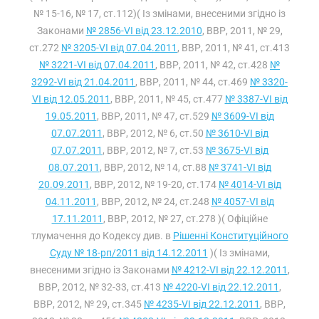
№ 15-16, № 17, ст.112)( Із змінами, внесеними згідно із
Законами
№ 2856-VI від 23.12.2010
, ВВР, 2011, № 29,
ст.272
№ 3205-VI від 07.04.2011
, ВВР, 2011, № 41, ст.413
№ 3221-VI від 07.04.2011
, ВВР, 2011, № 42, ст.428
№
3292-VI від 21.04.2011
, ВВР, 2011, № 44, ст.469
№ 3320-
VI від 12.05.2011
, ВВР, 2011, № 45, ст.477
№ 3387-VI від
19.05.2011
, ВВР, 2011, № 47, ст.529
№ 3609-VI від
07.07.2011
, ВВР, 2012, № 6, ст.50
№ 3610-VI від
07.07.2011
, ВВР, 2012, № 7, ст.53
№ 3675-VI від
08.07.2011
, ВВР, 2012, № 14, ст.88
№ 3741-VI від
20.09.2011
, ВВР, 2012, № 19-20, ст.174
№ 4014-VI від
04.11.2011
, ВВР, 2012, № 24, ст.248
№ 4057-VI від
17.11.2011
, ВВР, 2012, № 27, ст.278 )( Офіційне
тлумачення до Кодексу див. в
Рішенні Конституційного
Суду № 18-рп/2011 від 14.12.2011
)( Із змінами,
внесеними згідно із Законами
№ 4212-VI від 22.12.2011
,
ВВР, 2012, № 32-33, ст.413
№ 4220-VI від 22.12.2011
,
ВВР, 2012, № 29, ст.345
№ 4235-VI від 22.12.2011
, ВВР,