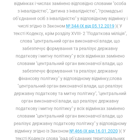
відмінках і числах замінено відповідно словами "особа
з інвалідністю", "дитина з інвалідністю", "громадські
об’єднання осіб з інвалідністю" у відповідному відмінку і
числі згідно із Законом
№ 344-IX від 05.12.2019
)( У
тексті Кодексу, крім розділу XVIII- 2 "Податкова міліція",
слова "центральний орган виконавчої влади, що
забезпечує формування та реалізує державну
податкову і митну політику" у всіх відмінках замінено
словами "центральний орган виконавчої влади, що
забезпечує формування та реалізує державну
фінансову політику" у відповідному відмінку;слова
"центральний орган виконавчої влади, що реалізує
державну податкову та митну політику", "центральний
орган виконавчої влади, що реалізує державну
податкову і митну політику" у всіх відмінках замінено
словами "центральний орган виконавчої влади, що
реалізує державну податкову політику" у відповідному
відмінку згідно із Законом
№ 466-IX від 16.01.2020
)( У
тексті Кодексу слова "рад об’єднаних територіальних