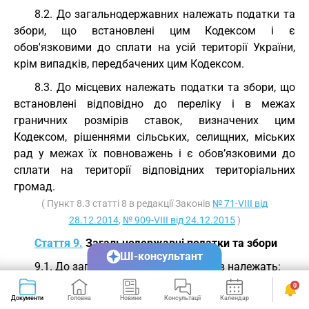
8.2. До загальнодержавних належать податки та
збори, що встановлені цим Кодексом і є
обов'язковими до сплати на усій території України,
крім випадків, передбачених цим Кодексом.
8.3. До місцевих належать податки та збори, що
встановлені відповідно до переліку і в межах
граничних розмірів ставок, визначених цим
Кодексом, рішеннями сільських, селищних, міських
рад у межах їх повноважень і є обов’язковими до
сплати на території відповідних територіальних
громад.
( Пункт 8.3 статті 8 в редакції Законів
№ 71-VIII від
28.12.2014
,
№ 909-VIII від 24.12.2015
)
Стаття 9.
Загальнодержавні податки та збори
ШІ-консультант
9.1. До загальнодержавних податків належать:
0
9.1.1. податок на прибуток підприємств;
Документи
Головна
Новини
Консультації
Календар
Сервіси