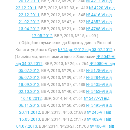
20.12.2011
, ВВР, 2012, № 29, ст.340
№ 4212-VI від
22.12.2011
, ВВР, 2012, № 32-33, ст.413
№ 4220-VI від
22.12.2011
, ВВР, 2012, № 29, ст.345
№ 4416-VI від
21.02.2012
, ВВР, 2012, № 42, ст.522
№ 4652-VI від
13.04.2012
, ВВР, 2013, № 21, ст.208
№ 4765-VI від
17.05.2012
, ВВР, 2013, № 15, ст.99 )
( Офіційне тлумачення до Кодексу див. в Рішенні
Конституційного Суду
№ 14-рп/2012 від 03.07.2012
)
( Із змінами, внесеними згідно із Законами
№ 5042-VI
від 04.07.2012
, ВВР, 2013, № 26, ст.264
№ 5080-VI від
05.07.2012
, ВВР, 2013, № 29, ст.337
№ 5178-VI від
06.07.2012
, ВВР, 2013, № 39, ст.517
№ 5284-VI від
18.09.2012
, ВВР, 2013, № 37, ст.488
№ 5405-VI від
02.10.2012
, ВВР, 2013, № 40, ст.540
№ 5463-VI від
16.10.2012
, ВВР, 2014, № 4, ст.61
№ 5477-VI від
06.11.2012
, ВВР, 2013, № 50, ст.693
№ 5495-VI від
20.11.2012
, ВВР, 2013, № 50, ст.698
№ 245-VII від
16.05.2013
, ВВР, 2014, № 12, ст.178
№ 402-VII від
04.07.2013
, ВВР, 2014, № 20-21, ст.708
№ 406-VII від