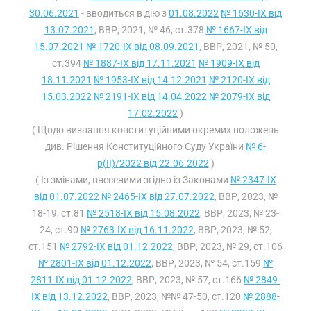
30.06.2021
- вводиться в дію з
01.08.2022
№ 1630-IX від
13.07.2021
, ВВР, 2021, № 46, ст.378
№ 1667-IX від
15.07.2021
№ 1720-IX від 08.09.2021
, ВВР, 2021, № 50,
ст.394
№ 1887-IX від 17.11.2021
№ 1909-IX від
18.11.2021
№ 1953-IX від 14.12.2021
№ 2120-IX від
15.03.2022
№ 2191-IX від 14.04.2022
№ 2079-IX від
17.02.2022
)
( Щодо визнання конституційними окремих положень
див. Рішення Конституційного Суду України
№ 6-
р(II)/2022 від 22.06.2022
)
( Із змінами, внесеними згідно із Законами
№ 2347-IX
від 01.07.2022
№ 2465-IX від 27.07.2022
, ВВР, 2023, №
18-19, ст.81
№ 2518-IX від 15.08.2022
, ВВР, 2023, № 23-
24, ст.90
№ 2763-IX від 16.11.2022
, ВВР, 2023, № 52,
ст.151
№ 2792-IX від 01.12.2022
, ВВР, 2023, № 29, ст.106
№ 2801-IX від 01.12.2022
, ВВР, 2023, № 54, ст.159
№
2811-IX від 01.12.2022
, ВВР, 2023, № 57, ст.166
№ 2849-
IX від 13.12.2022
, ВВР, 2023, №№ 47-50, ст.120
№ 2888-