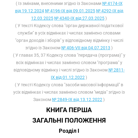
( Із змінами, внесеними згідно із Законами
№ 4174-IX
від 19.12.2024
№ 4196-IX від 09.01.2025
№ 4292-IX від
12.03.2025
№ 4340-IX від 27.03.2025
)
( У тексті Кодексу слова "орган державної податкової
служби" в усіх відмінках і числах замінено словами
"орган доходів і зборів" у відповідному відмінку і числі
згідно із Законом
№ 406-VII від 04.07.2013
)
( У главах 35, 37 Кодексу слова "передача (програма)" у
всіх відмінках і числах замінено словом "програма" у
відповідному відмінку і числі згідно із Законом
№ 2811-
IX від 01.12.2022
)
( У тексті Кодексу слова "засоби масової інформації" в
усіх відмінках і числах замінено словом "медіа" згідно із
Законом
№ 2849-IX від 13.12.2022
)
КНИГА ПЕРША
ЗАГАЛЬНІ ПОЛОЖЕННЯ
Розділ I