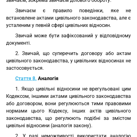
звичаєм, зокрема звичаєм ділового обороту.
Звичаєм є правило поведінки, яке не
встановлене актами цивільного законодавства, але є
усталеним у певній сфері цивільних відносин.
Звичай може бути зафіксований у відповідному
документі.
2. Звичай, що суперечить договору або актам
цивільного законодавства, у цивільних відносинах не
застосовується.
Стаття 8.
Аналогія
1. Якщо цивільні відносини не врегульовані цим
Кодексом, іншими актами цивільного законодавства
або договором, вони регулюються тими правовими
нормами цього Кодексу, інших актів цивільного
законодавства, що регулюють подібні за змістом
цивільні відносини (аналогія закону).
2. У разі неможливості використати аналогію