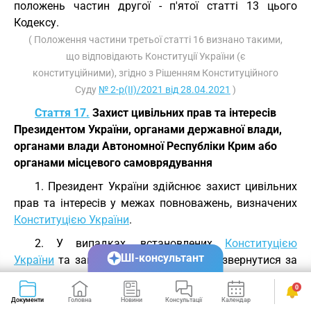
положень частин другої - п'ятої статті 13 цього
Кодексу.
( Положення частини третьої статті 16 визнано такими,
що відповідають Конституції України (є
конституційними), згідно з Рішенням Конституційного
Суду
№ 2-р(II)/2021 від 28.04.2021
)
Стаття 17.
Захист цивільних прав та інтересів
Президентом України, органами державної влади,
органами влади Автономної Республіки Крим або
органами місцевого самоврядування
1. Президент України здійснює захист цивільних
прав та інтересів у межах повноважень, визначених
Конституцією України
.
2. У випадках, встановлених
Конституцією
ШІ-консультант
України
та законом, особа має право звернутися за
захистом цивільного права та інтересу до органу
0
державної влади, органу влади Автономної
Документи
Головна
Новини
Консультації
Календар
Сервіси
Республіки Крим або органу місцевого