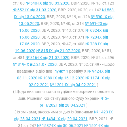
ст.188
№ 540-IX від 30.03.2020
, ВВР, 2020, № 18, ст.123
№ 552-IX від 31.03.2020
, ВВР, 2020, № 20, ст.142
№ 553-
IX від 13.04.2020
, ВВР, 2020, № 19, ст.126
№ 590-IX від
13.05.2020
, ВВР, 2020, № 40, ст.314
№ 691-20 від
16.06.2020
, ВВР, 2020, № 43, ст.370
№ 692-IX від
16.06.2020
, ВВР, 2020, № 43, ст.371
№ 720-IX від
17.06.2020
, ВВР, 2020, № 47, ст.408
№ 738-IX від
19.06.2020
№ 815-IX від 21.07.2020
, ВВР, 2020, № 51,
ст.481
№ 816-IX від 21.07.2020
, ВВР, 2020, № 52, ст.496
№ 819-IX від 21.07.2020
, ВВР, 2020, № 52, ст.497 - щодо
введення в дію див.
пункт 1
розділу X
№ 942-IX від
03.11.2020
№ 1089-IX від 16.12.2020
№ 1174-IX від
02.02.2021
№ 1201-IX від 04.02.2021
)
( Щодо визнання конституційними окремих положень
див. Рішення Конституційного Суду України
№ 2-
р(II)/2021 від 28.04.2021
)
( Із змінами, внесеними згідно із Законами
№ 1423-IX
від 28.04.2021
№ 1434-IX від 29.04.2021
, ВВР, 2021, №
31, ст.247
№ 1587-IX від 30.06.2021
№ 1591-IX від