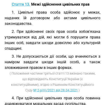
Стаття 13.
Межі здійснення цивільних прав
1. Цивільні права особа здійснює у межах,
наданих їй договором або актами цивільного
законодавства.
2. При здійсненні своїх прав особа зобов'язана
утримуватися від дій, які могли б порушити права
інших осіб, завдати шкоди довкіллю або культурній
спадщині.
3. Не допускаються дії особи, що вчиняються з
наміром завдати шкоди іншій особі, а також
зловживання правом в інших формах.
( Положення частини третьої статті 13 визнано такими,
що відповідають Конституції України (є
конституційними), згідно з Рішенням Конституційного
Суду
№ 2-р(II)/2021 від 28.04.2021
)
4. При здійсненні цивільних прав особа повинна
додержуватися моральних засад суспільства.