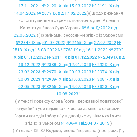
17.11.2021
№ 2120-IX від 15.03.2022
№ 2191-IX від
14.04.2022
№ 2079-IX від 17.02.2022
)( Щодо визнання
конституційними окремих положень див. Рішення
Конституційного Суду України
№ 6-р(II)/2022 від
22.06.2022
)( Із змінами, внесеними згідно із Законами
№ 2347-IX від 01.07.2022
№ 2465-IX від 27.07.2022
№
2518-IX від 15.08.2022
№ 2763-IX від 16.11.2022
№ 2792-
IX від 01.12.2022
№ 2811-IX від 01.12.2022
№ 2849-IX від
13.12.2022
№ 2888-IX від 12.01.2023
№ 2923-IX від
23.02.2023
№ 2970-IX від 20.03.2023
№ 2974-IX від
20.03.2023
№ 2989-IX від 21.03.2023
№ 3081-IX від
02.05.2023
№ 3265-IX від 14.07.2023
№ 3320-IX від
10.08.2023
)
( У тексті Кодексу слова "орган державної податкової
служби" в усіх відмінках і числах замінено словами
"орган доходів і зборів" у відповідному відмінку і числі
згідно із Законом
№ 406-VII від 04.07.2013
)
( У главах 35, 37 Кодексу слова "передача (програма)" у