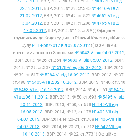
22.12.2011
, ВВР, 2012, № 32-33, ст.413
№ 4220-VI від
22.12.2011
, ВВР, 2012, № 29, ст.345
№ 4416-VI від
21.02.2012
, ВВР, 2012, № 42, ст.522
№ 4652-VI від
13.04.2012
, ВВР, 2013, № 21, ст.208
№ 4765-VI від
17.05.2012
, ВВР, 2013, № 15, ст.99 )( Офіційне
тлумачення до Кодексу див. в Рішенні Конституційного
Суду
№ 14-рп/2012 від 03.07.2012
)( Із змінами,
внесеними згідно із Законами
№ 5042-VI від 04.07.2012
,
ВВР, 2013, № 26, ст.264
№ 5080-VI від 05.07.2012
, ВВР,
2013, № 29, ст.337
№ 5178-VI від 06.07.2012
, ВВР, 2013,
№ 39, ст.517
№ 5284-VI від 18.09.2012
, ВВР, 2013, № 37,
ст.488
№ 5405-VI від 02.10.2012
, ВВР, 2013, № 40, ст.540
№ 5463-VI від 16.10.2012
, ВВР, 2014, № 4, ст.61
№ 5477-
VI від 06.11.2012
, ВВР, 2013, № 50, ст.693
№ 5495-VI від
20.11.2012
, ВВР, 2013, № 50, ст.698
№ 245-VII від
16.05.2013
, ВВР, 2014, № 12, ст.178
№ 402-VII від
04.07.2013
, ВВР, 2014, № 20-21, ст.708
№ 406-VII від
04.07.2013
, ВВР, 2014, № 20-21, ст.712
№ 642-VII від
10.10.2013
, ВВР, 2014, № 22, ст.773 )( Офіційне