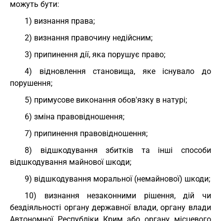
можуть бути:
1) визнання права;
2) визнання правочину недійсним;
3) припинення дії, яка порушує право;
4) відновлення становища, яке існувало до
порушення;
5) примусове виконання обов'язку в натурі;
6) зміна правовідношення;
7) припинення правовідношення;
8) відшкодування збитків та інші способи
відшкодування майнової шкоди;
9) відшкодування моральної (немайнової) шкоди;
10) визнання незаконними рішення, дій чи
бездіяльності органу державної влади, органу влади
Автономної Республіки Крим або органу місцевого