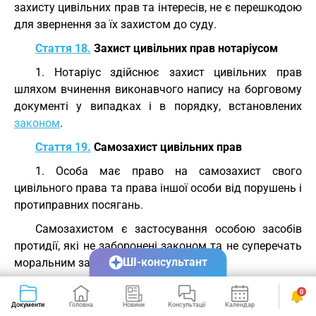
захисту цивільних прав та інтересів, не є перешкодою
для звернення за їх захистом до суду.
Стаття 18.
Захист цивільних прав нотаріусом
1. Нотаріус здійснює захист цивільних прав
шляхом вчинення виконавчого напису на борговому
документі у випадках і в порядку, встановлених
законом
.
Стаття 19.
Самозахист цивільних прав
1. Особа має право на самозахист свого
цивільного права та права іншої особи від порушень і
протиправних посягань.
Самозахистом є застосування особою засобів
протидії, які не заборонені законом та не суперечать
ШІ-консультант
моральним засадам суспільства.
2. Способи самозахисту мають відповідати
0
змісту права, що порушене, характеру дій, якими воно
Документи
Головна
Новини
Консультації
Календар
Сервіси