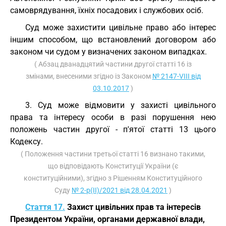
самоврядування, їхніх посадових і службових осіб.
Суд може захистити цивільне право або інтерес
іншим способом, що встановлений договором або
законом чи судом у визначених законом випадках.
( Абзац дванадцятий частини другої статті 16 із
змінами, внесеними згідно із Законом
№ 2147-VIII від
03.10.2017
)
3. Суд може відмовити у захисті цивільного
права та інтересу особи в разі порушення нею
положень частин другої - п'ятої статті 13 цього
Кодексу.
( Положення частини третьої статті 16 визнано такими,
що відповідають Конституції України (є
конституційними), згідно з Рішенням Конституційного
Суду
№ 2-р(II)/2021 від 28.04.2021
)
Стаття 17.
Захист цивільних прав та інтересів
Президентом України, органами державної влади,