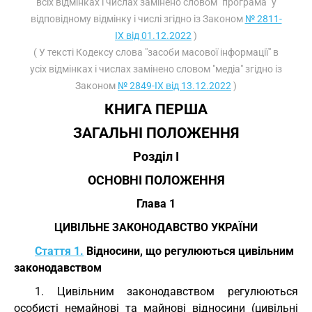
всіх відмінках і числах замінено словом "програма" у
відповідному відмінку і числі згідно із Законом
№ 2811-
IX від 01.12.2022
)
( У тексті Кодексу слова "засоби масової інформації" в
усіх відмінках і числах замінено словом "медіа" згідно із
Законом
№ 2849-IX від 13.12.2022
)
КНИГА ПЕРША
ЗАГАЛЬНІ ПОЛОЖЕННЯ
Розділ I
ОСНОВНІ ПОЛОЖЕННЯ
Глава 1
ЦИВІЛЬНЕ ЗАКОНОДАВСТВО УКРАЇНИ
Стаття 1.
Відносини, що регулюються цивільним
законодавством
1. Цивільним законодавством регулюються
особисті немайнові та майнові відносини (цивільні