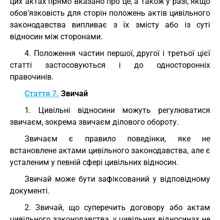
цих актах прямо вказано про це, а також у разі, якщо
обов'язковість для сторін положень актів цивільного
законодавства випливає з їх змісту або із суті
відносин між сторонами.
4. Положення частин першої, другої і третьої цієї
статті застосовуються і до односторонніх
правочинів.
Стаття 7.
Звичай
1. Цивільні відносини можуть регулюватися
звичаєм, зокрема звичаєм ділового обороту.
Звичаєм є правило поведінки, яке не
встановлене актами цивільного законодавства, але є
усталеним у певній сфері цивільних відносин.
Звичай може бути зафіксований у відповідному
документі.
2. Звичай, що суперечить договору або актам
цивільного законодавства, у цивільних відносинах не