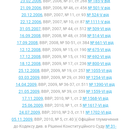
23.02.2006
, ВВР, 2006, № 31, ст.268
№ 185-V від
21.09.2006
, ВВР, 2006, № 46, ст.456
№ 501-V від
20.12.2006
, ВВР, 2007, № 11, ст.93
№ 524-V від
22.12.2006
, ВВР, 2007, № 10, ст.87
№ 1111-V від
31.05.2007
, ВВР, 2007, № 44, ст.512
№ 509-VI від
16.09.2008
, ВВР, 2008, № 48, ст.358
№ 514-VI від
17.09.2008
, ВВР, 2008, № 50-51, ст.384
№ 661-VI від
12.12.2008
, ВВР, 2009, № 15, ст.190
№ 675-VI від
17.12.2008
, ВВР, 2009, № 15, ст.192
№ 692-VI від
18.12.2008
, ВВР, 2009, № 17, ст.236
№ 800-VI від
25.12.2008
, ВВР, 2009, № 19, ст.257
№ 1055-VI від
03.03.2009
, ВВР, 2009, № 29, ст.393
№ 1254-VI від
14.04.2009
, ВВР, 2009, № 36-37, ст.511
№ 1390-VI від
21.05.2009
, ВВР, 2009, № 39, ст.559
№ 1559-VI від
17.11.2009
, ВВР, 2010, № 1, ст.2
№ 1568-VI від
25.06.2009
, ВВР, 2010, № 1, ст.5
№ 1617-VI від
24.07.2009
, ВВР, 2010, № 2-3, ст.11
№ 1702-VI від
05.11.2009
, ВВР, 2010, № 5, ст.40 )( Офіційне тлумачення
до Кодексу див. в Рішенні Конституційного Суду
№ 31-