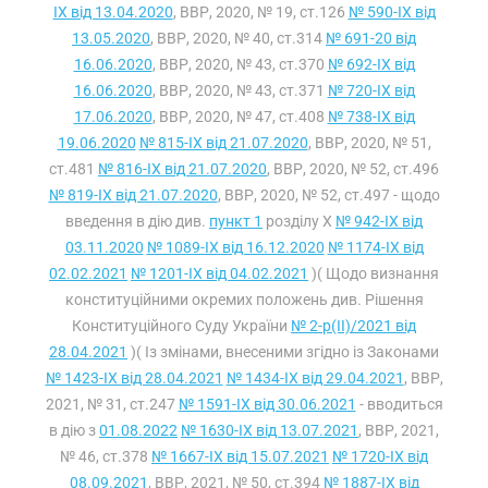
IX від 13.04.2020
, ВВР, 2020, № 19, ст.126
№ 590-IX від
13.05.2020
, ВВР, 2020, № 40, ст.314
№ 691-20 від
16.06.2020
, ВВР, 2020, № 43, ст.370
№ 692-IX від
16.06.2020
, ВВР, 2020, № 43, ст.371
№ 720-IX від
17.06.2020
, ВВР, 2020, № 47, ст.408
№ 738-IX від
19.06.2020
№ 815-IX від 21.07.2020
, ВВР, 2020, № 51,
ст.481
№ 816-IX від 21.07.2020
, ВВР, 2020, № 52, ст.496
№ 819-IX від 21.07.2020
, ВВР, 2020, № 52, ст.497 - щодо
введення в дію див.
пункт 1
розділу X
№ 942-IX від
03.11.2020
№ 1089-IX від 16.12.2020
№ 1174-IX від
02.02.2021
№ 1201-IX від 04.02.2021
)( Щодо визнання
конституційними окремих положень див. Рішення
Конституційного Суду України
№ 2-р(II)/2021 від
28.04.2021
)( Із змінами, внесеними згідно із Законами
№ 1423-IX від 28.04.2021
№ 1434-IX від 29.04.2021
, ВВР,
2021, № 31, ст.247
№ 1591-IX від 30.06.2021
- вводиться
в дію з
01.08.2022
№ 1630-IX від 13.07.2021
, ВВР, 2021,
№ 46, ст.378
№ 1667-IX від 15.07.2021
№ 1720-IX від
08.09.2021
, ВВР, 2021, № 50, ст.394
№ 1887-IX від