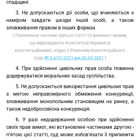
спадщині.
3. Не допускаються дії особи, що вчиняються з
наміром завдати шкоди іншій особі, а також
зловживання правом в інших формах.
( Положення частини третьої статті 13 визнано такими,
що відповідають Конституції України (є
конституційними), згідно з Рішенням Конституційного
Суду
№ 2-р(II)/2021 від 28.04.2021
)
4. При здійсненні цивільних прав особа повинна
додержуватися моральних засад суспільства.
5. Не допускаються використання цивільних прав
з метою неправомірного обмеження конкуренції,
зловживання монопольним становищем на ринку, а
також недобросовісна конкуренція.
6. У разі недодержання особою при здійсненні
своїх прав вимог, які встановлені частинами другою -
п'ятою цієї статті, суд може зобов'язати її припинити