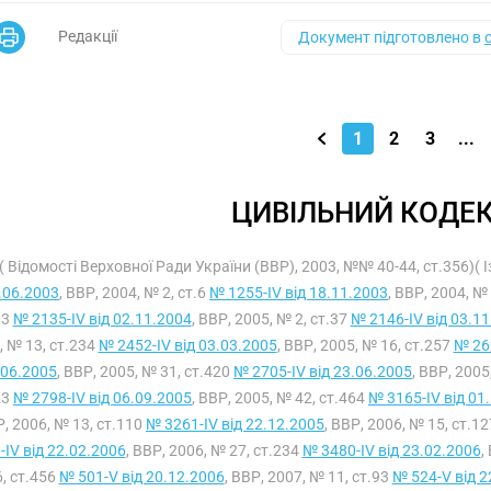
Редакції
Документ підготовлено в
1
2
3
...
ЦИВІЛЬНИЙ КОДЕК
( Відомості Верховної Ради України (ВВР), 2003, №№ 40-44, ст.356)( 
.06.2003
, ВВР, 2004, № 2, ст.6
№ 1255-IV від 18.11.2003
, ВВР, 2004, №
03
№ 2135-IV від 02.11.2004
, ВВР, 2005, № 2, ст.37
№ 2146-IV від 03.1
, № 13, ст.234
№ 2452-IV від 03.03.2005
, ВВР, 2005, № 16, ст.257
№ 262
.06.2005
, ВВР, 2005, № 31, ст.420
№ 2705-IV від 23.06.2005
, ВВР, 2005
23
№ 2798-IV від 06.09.2005
, ВВР, 2005, № 42, ст.464
№ 3165-IV від 01
, 2006, № 13, ст.110
№ 3261-IV від 22.12.2005
, ВВР, 2006, № 15, ст.1
-IV від 22.02.2006
, ВВР, 2006, № 27, ст.234
№ 3480-IV від 23.02.2006
,
, ст.456
№ 501-V від 20.12.2006
, ВВР, 2007, № 11, ст.93
№ 524-V від 2