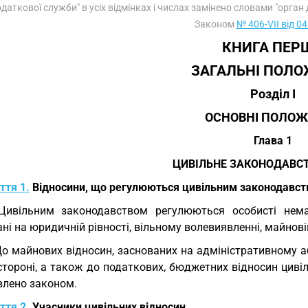
даткової служби" в усіх відмінках і числах замінено словами "орган дох
Законом
№ 406-VII від 0
КНИГА ПЕР
ЗАГАЛЬНІ ПОЛ
Розділ I
ОСНОВНІ ПОЛО
Глава 1
ЦИВІЛЬНЕ ЗАКОНОДАВСТ
ття 1.
Відносини, що регулюються цивільним законодавс
Цивільним законодавством регулюються особисті немай
ні на юридичній рівності, вільному волевиявленні, майновій
До майнових відносин, заснованих на адміністративному 
стороні, а також до податкових, бюджетних відносин циві
влено законом.
ття 2.
Учасники цивільних відносин