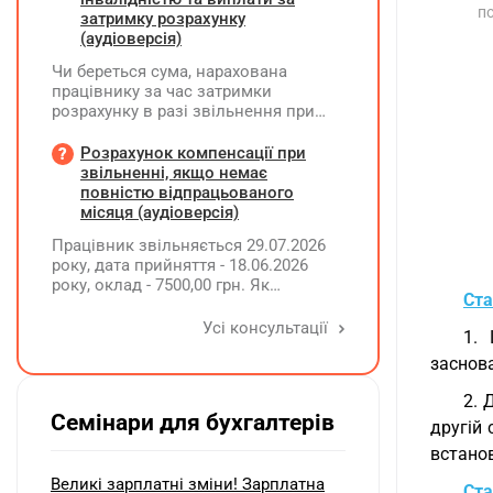
по
затримку розрахунку
(аудіоверсія)
Чи береться сума, нарахована
працівнику за час затримки
розрахунку в разі звільнення при
обчсиленні середньомісячної
заробітної плати (винагороди), для
Розрахунок компенсації при
розрахунку внеску на підтримку
звільненні, якщо немає
працевлаштування осіб з
повністю відпрацьованого
інвалідністю?
місяця (аудіоверсія)
Працівник звільняється 29.07.2026
року, дата прийняття - 18.06.2026
року, оклад - 7500,00 грн. Як
Ста
розрахувати компенсацію трьох
невикористаних днів відпустки при
Усі консультації
1. 
звільненні?
заснова
2. 
Семінари для бухгалтерів
другій 
встано
Великі зарплатні зміни! Зарплатна
Ста