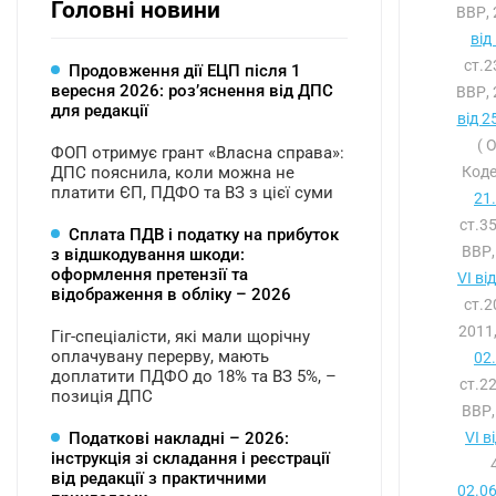
Головні новини
ВВР, 
від
ст.
Продовження дії ЕЦП після 1
вересня 2026: розʼяснення від ДПС
ВВР, 
для редакції
від 2
( 
ФОП отримує грант «Власна справа»:
ДПС пояснила, коли можна не
Коде
платити ЄП, ПДФО та ВЗ з цієї суми
21
ст.3
Сплата ПДВ і податку на прибуток
ВВР,
з відшкодування шкоди:
оформлення претензії та
VI ві
відображення в обліку – 2026
ст.
2011,
Гіг-спеціалісти, які мали щорічну
оплачувану перерву, мають
02
доплатити ПДФО до 18% та ВЗ 5%, –
ст.2
позиція ДПС
ВВР,
Податкові накладні – 2026:
VI в
інструкція зі складання і реєстрації
від редакції з практичними
02.0