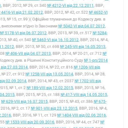
1
, ВВР, 2012, № 29, ст.340
№ 4212-VI від 22.12.2011
, ВВР,
 4416-VI від 21.02.2012
, ВВР, 2012, № 42, ст.522
№ 4652-VI
013, № 15, ст.99 )( Офіційне тлумачення до Кодексу див. в
и, внесеними згідно із Законами
№ 5042-VI від 04.07.2012
,
№ 5178-VI від 06.07.2012
, ВВР, 2013, № 39, ст.517
№ 5284-
2013, № 40, ст.540
№ 5463-VI від 16.10.2012
, ВВР, 2014, № 4,
.11.2012
, ВВР, 2013, № 50, ст.698
№ 245-VII від 16.05.2013
,
708
№ 406-VII від 04.07.2013
, ВВР, 2014, № 20-21, ст.712
№
о Кодексу див. в Рішенні Конституційного Суду
№ 1-рп/2014
 від 27.03.2014
, ВВР, 2014, № 22, ст.816
№ 1206-VII від
, № 27, ст.912
№ 1258-VII від 13.05.2014
, ВВР, 2014, № 28,
від 02.09.2014
, ВВР, 2014, № 43, ст.2037
№ 1702-VII від
2015, № 1, ст.2
№ 189-VIII від 12.02.2015
, ВВР, 2015, № 16,
.04.2015
, ВВР, 2015, № 25, ст.188
№ 417-VIII від 14.05.2015
,
0
№ 629-VIII від 16.07.2015
, ВВР, 2015, № 43, ст.386
№ 675-
, 2016, № 2, ст.17
№ 901-VIII від 23.12.2015
, ВВР, 2016, № 4,
2.2016
, ВВР, 2016, № 11, ст.129
№ 1404-VIII від 02.06.2016
,
555
№ 1533-VIII від 20.09.2016
, ВВР, 2016, № 44, ст.747
№