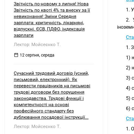
Звітність по-новому з липня! Нова
1. 
Звітність по квоті 4% та внеску за її
невиконання! Зміни Середня
2. 
зарплата: критичність, лікарняні,
іноземн
відпускні. ЄСВ, ПДФО, індексація
зарплати
Ста
Лектор: Мойсеєнко Т.
1. 
12 серпня, середа
1) 
2) 
Сучасний трудовий договір (усний,
3) 
письмовий, електронний). Як
перевести працівників на письмові
4) 
трудові договори без порушення
5) 
законодавства. Трудові функції і
компетентності на основі
6) 
професійного стандарту без
дублювання посадової інструкції...
Ста
Лектор: Мойсеєнко Т.
1. 