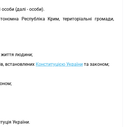
особи (далі - особи).
тономна Республіка Крим, територіальні громади,
о життя людини;
ів, встановлених
Конституцією України
та законом;
коном;
туція України.