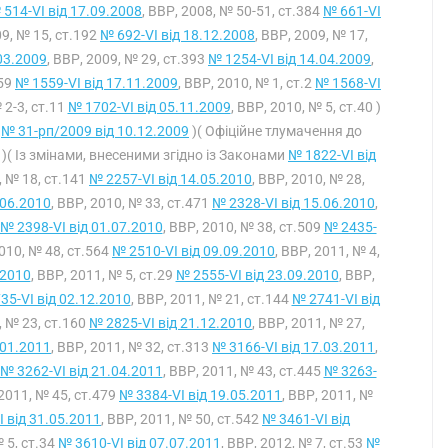
 514-VI від 17.09.2008
, ВВР, 2008, № 50-51, ст.384
№ 661-VI
09, № 15, ст.192
№ 692-VI від 18.12.2008
, ВВР, 2009, № 17,
03.2009
, ВВР, 2009, № 29, ст.393
№ 1254-VI від 14.04.2009
,
559
№ 1559-VI від 17.11.2009
, ВВР, 2010, № 1, ст.2
№ 1568-VI
 2-3, ст.11
№ 1702-VI від 05.11.2009
, ВВР, 2010, № 5, ст.40 )
у
№ 31-рп/2009 від 10.12.2009
)( Офіційне тлумачення до
)( Із змінами, внесеними згідно із Законами
№ 1822-VI від
, № 18, ст.141
№ 2257-VI від 14.05.2010
, ВВР, 2010, № 28,
.06.2010
, ВВР, 2010, № 33, ст.471
№ 2328-VI від 15.06.2010
,
№ 2398-VI від 01.07.2010
, ВВР, 2010, № 38, ст.509
№ 2435-
2010, № 48, ст.564
№ 2510-VI від 09.09.2010
, ВВР, 2011, № 4,
.2010
, ВВР, 2011, № 5, ст.29
№ 2555-VI від 23.09.2010
, ВВР,
35-VI від 02.12.2010
, ВВР, 2011, № 21, ст.144
№ 2741-VI від
, № 23, ст.160
№ 2825-VI від 21.12.2010
, ВВР, 2011, № 27,
.01.2011
, ВВР, 2011, № 32, ст.313
№ 3166-VI від 17.03.2011
,
№ 3262-VI від 21.04.2011
, ВВР, 2011, № 43, ст.445
№ 3263-
 2011, № 45, ст.479
№ 3384-VI від 19.05.2011
, ВВР, 2011, №
 від 31.05.2011
, ВВР, 2011, № 50, ст.542
№ 3461-VI від
№ 5, ст.34
№ 3610-VI від 07.07.2011
, ВВР, 2012, № 7, ст.53
№