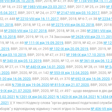
66-VIII від 06.10.2016
, ВВР, 2016, № 47, ст.800
№ 1734-VIII від 15.11.2
, № 18, ст.222
№ 1983-VIII від 23.03.2017
, ВВР, 2017, № 25, ст.289
№ 1
05.04.2017
, ВВР, 2017, № 24, ст.277
№ 2147-VIII від 03.10.2017
, ВВР, 
52, ст.448
№ 2210-VIII від 16.11.2017
, ВВР, 2018, № 6-7, ст.38
№ 2234-V
.01.2018
, ВВР, 2018, № 12, ст.68
№ 2275-VIII від 06.02.2018
, ВВР, 2018
368
№ 2505-VIII від 12.07.2018
, ВВР, 2018, № 38, ст.280
№ 2581-VIII від
18.10.2018
, ВВР, 2019, № 19, ст.74 Законами
№ 2628-VIII від 23.11.20
19, № 16, ст.69
№ 111-IX від 19.09.2019
, ВВР, 2019, № 42, ст.236
№ 123
9.2019
, ВВР, 2019, № 46, ст.295
№ 132-IX від 20.09.2019
, ВВР, 2019, №
X від 03.10.2019
, ВВР, 2019, № 47, ст.312
№ 198-IX від 17.10.2019
, ВВ
.5
№ 340-IX від 05.12.2019
, ВВР, 2020, № 12, ст.66
№ 361-IX від 06.12.
20, № 27, ст.176
№ 440-IX від 14.01.2020
, ВВР, 2020, № 28, ст.188
№ 54
3.2020
, ВВР, 2020, № 20, ст.142
№ 553-IX від 13.04.2020
, ВВР, 2020, №
-20 від 16.06.2020
, ВВР, 2020, № 43, ст.370
№ 692-IX від 16.06.2020
,
 ст.408
N 738-IX від 19.06.2020
№ 815-IX від 21.07.2020
, ВВР, 2020, №
9-IX від 21.07.2020
, ВВР, 2020, № 52, ст.497 - щодо введення в дію д
2.02.2021
N 1201-IX від 04.02.2021
N 1423-IX від 28.04.2021
N 1434-IX
.2021
)( У тексті Кодексу слова "орган державної податкової служби"
 зборів" у відповідному відмінку і числі згідно із Законом
№ 406-VII ві