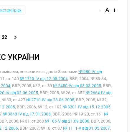
-
A
+
системі iplex
22
С УКРАЇНИ
Із змінами, внесеними згідно із Законами
№ 980-IV від
 11, ст.140
№ 1713-IV від 12.05.2004
, ВВР, 2004, № 33-34,
1.2004
, ВВР, 2005, № 2, ст.39
№ 2450-IV від 03.03.2005
, ВВР,
0-IV від 02.06.2005
, ВВР, 2005, № 26, ст.352
№ 2664-IV від
, № 33, ст.427
№ 2710-IV від 23.06.2005
, ВВР, 2005, № 32,
.12.2005
, ВВР, 2006, № 12, ст.102
№ 3201-IV від 15.12.2005
,
27
№ 3348-IV від 17.01.2006
, ВВР, 2006, № 19-20, ст.161
№
 ВВР, 2006, № 31, ст.268
№ 185-V від 21.09.2006
, ВВР, 2006,
2.12.2006
, ВВР, 2007, № 10, ст.87
№ 1111-V від 31.05.2007
,