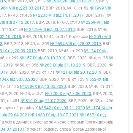
016
, ВВР, 2017, № 1, ст.2
№ 1982-VIII від 23.03.2017
, ВВР,
984-VIII від 23.03.2017
, ВВР, 2018, № 10, ст.52
№ 1999-VIII
2017, № 48, ст.436
№ 2205-VIII від 14.11.2017
, ВВР, 2017, №
III від 07.12.2017
, ВВР, 2018, № 6-7, ст.40
№ 2269-VIII від
, № 13, ст.69
№ 2478-VIII від 03.07.2018
, ВВР, 2018, № 46,
 02.10.2018
, ВВР, 2018, № 46, ст.371 Кодексом
№ 2597-VIII
18
, ВВР, 2018, № 49, ст.399
№ 2694-VIII від 28.02.2019
, ВВР,
-IX від 20.09.2019
, ВВР, 2019, № 45, ст.290
№ 124-IX від
 46, ст.299
№ 157-IX від 03.10.2019
, ВВР, 2020, № 4, ст.25
№
Р, 2019, № 50, ст.356
№ 263-IX від 31.10.2019
, ВВР, 2020, №
2019
, ВВР, 2020, № 25, ст.171
№ 421-IX від 20.12.2019
, ВВР,
0-IX від 30.03.2020
, ВВР, 2020, № 18, ст.123
N 552-IX від
 19, ст.126
№ 590-IX від 13.05.2020
, ВВР, 2020, № 40, ст.314
 ВВР, 2020, № 43, ст.371
№ 720-IX від 17.06.2020
, ВВР, 2020,
 51, ст.481
№ 816-IX від 21.07.2020
, ВВР, 2020, № 52, ст.496
ив. пункт 1 розділу X
№ 942-IX від 03.11.2020
№ 1174-IX від
 від 29.04.2021
№ 1630-IX від 13.07.2021
№ 1667-IX від
 в усіх відмінках і числах замінено словами "орган доходів
д 04.07.2013
)( У тексті Кодексу слова "орган державної