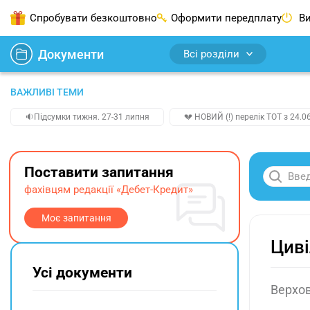
Спробувати безкоштовно
Оформити передплату
Ви
Документи
Всі розділи
ВАЖЛИВІ ТЕМИ
🔉Підсумки тижня. 27-31 липня
💔 НОВИЙ (!) перелік ТОТ з 24.06
Поставити запитання
фахівцям редакції «Дебет-Кредит»
Моє запитання
Циві
Усі документи
Верхов