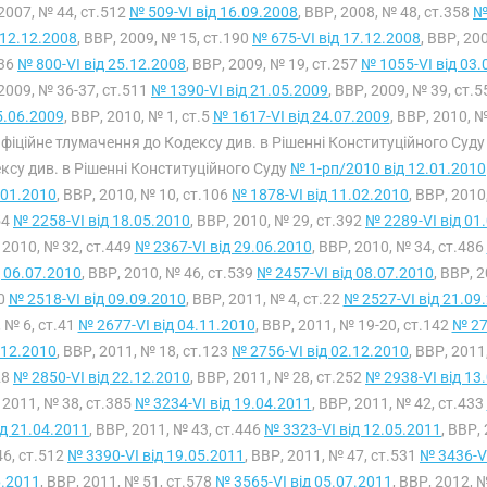
2007, № 44, ст.512
№ 509-VI від 16.09.2008
, ВВР, 2008, № 48, ст.358
№
 12.12.2008
, ВВР, 2009, № 15, ст.190
№ 675-VI від 17.12.2008
, ВВР, 20
236
№ 800-VI від 25.12.2008
, ВВР, 2009, № 19, ст.257
№ 1055-VI від 03.
2009, № 36-37, ст.511
№ 1390-VI від 21.05.2009
, ВВР, 2009, № 39, ст.
5.06.2009
, ВВР, 2010, № 1, ст.5
№ 1617-VI від 24.07.2009
, ВВР, 2010, №
Офіційне тлумачення до Кодексу див. в Рішенні Конституційного Суд
ксу див. в Рішенні Конституційного Суду
№ 1-рп/2010 від 12.01.2010
.01.2010
, ВВР, 2010, № 10, ст.106
№ 1878-VI від 11.02.2010
, ВВР, 2010
54
№ 2258-VI від 18.05.2010
, ВВР, 2010, № 29, ст.392
№ 2289-VI від 01
 2010, № 32, ст.449
№ 2367-VI від 29.06.2010
, ВВР, 2010, № 34, ст.486
д 06.07.2010
, ВВР, 2010, № 46, ст.539
№ 2457-VI від 08.07.2010
, ВВР, 
20
№ 2518-VI від 09.09.2010
, ВВР, 2011, № 4, ст.22
№ 2527-VI від 21.09
 № 6, ст.41
№ 2677-VI від 04.11.2010
, ВВР, 2011, № 19-20, ст.142
№ 27
.12.2010
, ВВР, 2011, № 18, ст.123
№ 2756-VI від 02.12.2010
, ВВР, 2011
28
№ 2850-VI від 22.12.2010
, ВВР, 2011, № 28, ст.252
№ 2938-VI від 13
 2011, № 38, ст.385
№ 3234-VI від 19.04.2011
, ВВР, 2011, № 42, ст.433
ід 21.04.2011
, ВВР, 2011, № 43, ст.446
№ 3323-VI від 12.05.2011
, ВВР,
46, ст.512
№ 3390-VI від 19.05.2011
, ВВР, 2011, № 47, ст.531
№ 3436-VI
6.2011
, ВВР, 2011, № 51, ст.578
№ 3565-VI від 05.07.2011
, ВВР, 2012, 