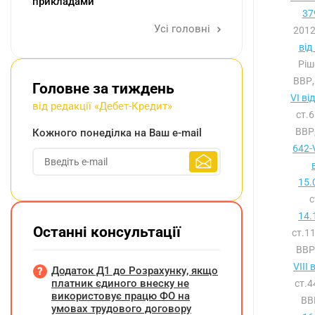
прикладами
37
Усі головні
2012
від
Ріш
ВВР,
Головне за тиждень
VI ві
від редакції «Дебет-Кредит»
ст.
ВВР,
Кожного понеділка на Ваш e-mail
642-
15.
с
14.
Останні консультації
ст.1
ВВР,
VIII
Додаток Д1 до Розрахунку, якщо
платник єдиного внеску не
ст.
використовує працю ФО на
ВВ
умовах трудового договору