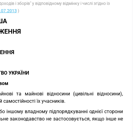
одів і зборів" у відповідному відмінку і числі згідно із
4.07.2013
)
ША
ОЖЕННЯ
ЖЕННЯ
ВО УКРАЇНИ
твом
нові та майнові відносини (цивільні відносини),
 самостійності їх учасників.
або іншому владному підпорядкуванні однієї сторони
льне законодавство не застосовується, якщо інше не