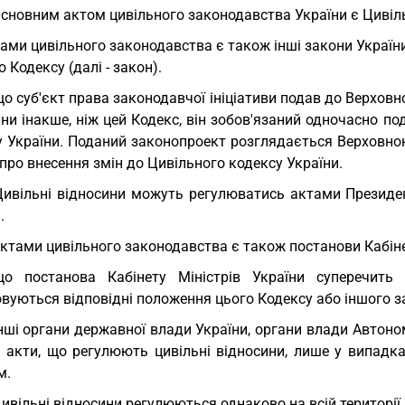
Основним актом цивільного законодавства України є Цивіл
ами цивільного законодавства є також інші закони України
о Кодексу (далі - закон).
о суб'єкт права законодавчої ініціативи подав до Верховно
ни інакше, ніж цей Кодекс, він зобов'язаний одночасно п
у України. Поданий законопроект розглядається Верховно
про внесення змін до Цивільного кодексу України.
Цивільні відносини можуть регулюватись актами Президе
.
Актами цивільного законодавства є також постанови Кабіне
що постанова Кабінету Міністрів України суперечит
вуються відповідні положення цього Кодексу або іншого з
Інші органи державної влади України, органи влади Авто
і акти, що регулюють цивільні відносини, лише у випадка
м.
Цивільні відносини регулюються однаково на всій території 