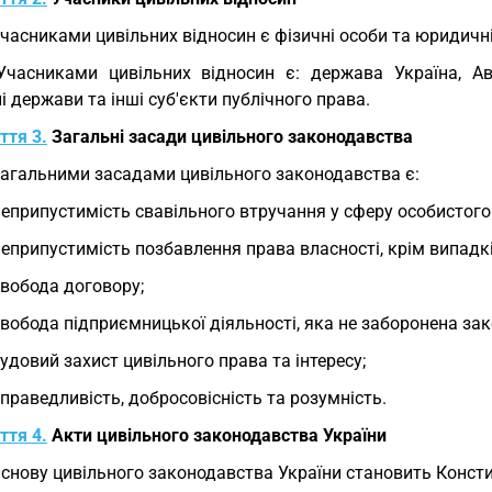
Учасниками цивільних відносин є фізичні особи та юридичні 
Учасниками цивільних відносин є: держава Україна, Ав
і держави та інші суб'єкти публічного права.
ття 3.
Загальні засади цивільного законодавства
Загальними засадами цивільного законодавства є:
неприпустимість свавільного втручання у сферу особистог
неприпустимість позбавлення права власності, крім випадк
свобода договору;
свобода підприємницької діяльності, яка не заборонена за
судовий захист цивільного права та інтересу;
справедливість, добросовісність та розумність.
ття 4.
Акти цивільного законодавства України
Основу цивільного законодавства України становить Консти