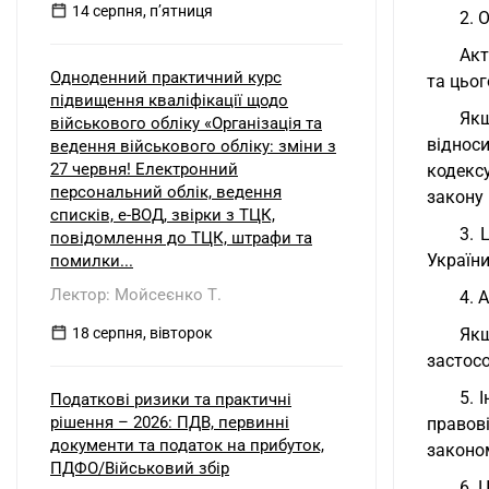
14 серпня, пʼятниця
2. 
Акт
Одноденний практичний курс
та цьог
підвищення кваліфікації щодо
Якщ
військового обліку «Організація та
відноси
ведення військового обліку: зміни з
27 червня! Електронний
кодекс
персональний облік, ведення
закону 
списків, е-ВОД, звірки з ТЦК,
3. 
повідомлення до ТЦК, штрафи та
України
помилки...
Лектор: Мойсеєнко Т.
4. 
18 серпня, вівторок
Як
застосо
5. 
Податкові ризики та практичні
рішення – 2026: ПДВ, первинні
правов
документи та податок на прибуток,
законо
ПДФО/Військовий збір
6. 