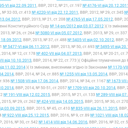
95-VI від 22.09.2011
, ВВР, 2012, № 21, ст.197
№ 4176-VI від 20.12.201
, № 32-33, ст.413
№ 4220-VI від 22.12.2011
, ВВР, 2012, № 29, ст.345
№
 13.04.2012
, ВВР, 2013, № 21, ст.208
№ 4765-VI від 17.05.2012
, ВВР, 2
енні Конституційного Суду
№ 14-рп/2012 від 03.07.2012
)( Із змінам
 2013, № 26, ст.264
№ 5080-VI від 05.07.2012
, ВВР, 2013, № 29, ст.337
д 18.09.2012
, ВВР, 2013, № 37, ст.488
№ 5405-VI від 02.10.2012
, ВВР, 
61
№ 5477-VI від 06.11.2012
, ВВР, 2013, № 50, ст.693
№ 5495-VI від 20
 2014, № 12, ст.178
№ 402-VII від 04.07.2013
, ВВР, 2014, № 20-21, ст.
VII від 10.10.2013
, ВВР, 2014, № 22, ст.773 )( Офіційне тлумачення д
від 11.02.2014
)( Із змінами, внесеними згідно із Законами
№ 1170-VII
04.2014
, ВВР, 2014, № 24, ст.885
№ 1255-VII від 13.05.2014
, ВВР, 2014
т.936
№ 1508-VII від 17.06.2014
, ВВР, 2014, № 34, ст.1167
№ 1673-VII 
10.2014
, ВВР, 2014, № 50-51, ст.2057
№ 1709-VII від 20.10.2014
, ВВР, 
12
№ 191-VIII від 12.02.2015
, ВВР, 2015, № 21, ст.133
№ 289-VIII від 07
 2015, № 29, ст.262
№ 424-VIII від 14.05.2015
, ВВР, 2015, № 30, ст.27
 від 03.09.2015
, ВВР, 2015, № 45, ст.410
№ 835-VIII від 26.11.2015
, ВВР
44
№ 922-VIII від 25.12.2015
, ВВР, 2016, № 9, ст.89
№ 1021-VIII від 18.0
Р, 2016, № 30, ст.542
№ 1414-VIII від 14.06.2016
, ВВР, 2016, № 32, ст.