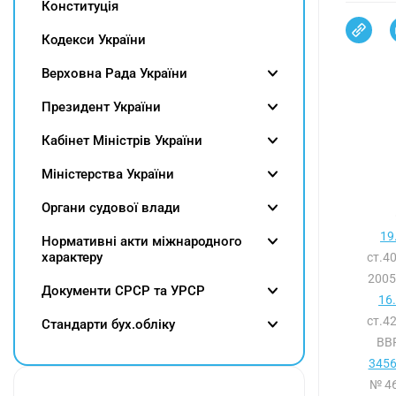
Конституція
Кодекси України
Верховна Рада України
Президент України
Кабінет Міністрів України
Міністерства України
Органи судової влади
19
Нормативні акти міжнародного
характеру
ст.4
2005
Документи СРСР та УРСР
16
ст.4
Cтандарти бух.обліку
ВВР
3456
№ 46