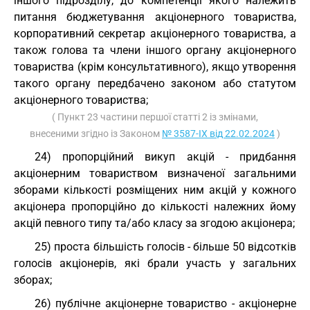
іншого підрозділу, до компетенції якого належить
питання бюджетування акціонерного товариства,
корпоративний секретар акціонерного товариства, а
також голова та члени іншого органу акціонерного
товариства (крім консультативного), якщо утворення
такого органу передбачено законом або статутом
акціонерного товариства;
( Пункт 23 частини першої статті 2 із змінами,
внесеними згідно із Законом
№ 3587-IX від 22.02.2024
)
24) пропорційний викуп акцій - придбання
акціонерним товариством визначеної загальними
зборами кількості розміщених ним акцій у кожного
акціонера пропорційно до кількості належних йому
акцій певного типу та/або класу за згодою акціонера;
25) проста більшість голосів - більше 50 відсотків
голосів акціонерів, які брали участь у загальних
зборах;
26) публічне акціонерне товариство - акціонерне