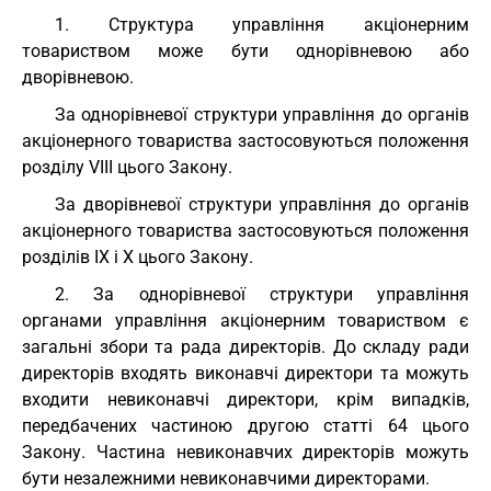
1. Структура управління акціонерним
товариством може бути однорівневою або
дворівневою.
За однорівневої структури управління до органів
акціонерного товариства застосовуються положення
розділу VIII цього Закону.
За дворівневої структури управління до органів
акціонерного товариства застосовуються положення
розділів IX і X цього Закону.
2. За однорівневої структури управління
органами управління акціонерним товариством є
загальні збори та рада директорів. До складу ради
директорів входять виконавчі директори та можуть
входити невиконавчі директори, крім випадків,
передбачених частиною другою статті 64 цього
Закону. Частина невиконавчих директорів можуть
бути незалежними невиконавчими директорами.