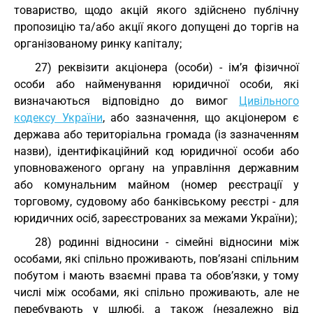
товариство, щодо акцій якого здійснено публічну
пропозицію та/або акції якого допущені до торгів на
організованому ринку капіталу;
27) реквізити акціонера (особи) - ім’я фізичної
особи або найменування юридичної особи, які
визначаються відповідно до вимог
Цивільного
кодексу України
, або зазначення, що акціонером є
держава або територіальна громада (із зазначенням
назви), ідентифікаційний код юридичної особи або
уповноваженого органу на управління державним
або комунальним майном (номер реєстрації у
торговому, судовому або банківському реєстрі - для
юридичних осіб, зареєстрованих за межами України);
28) родинні відносини - сімейні відносини між
особами, які спільно проживають, пов’язані спільним
побутом і мають взаємні права та обов’язки, у тому
числі між особами, які спільно проживають, але не
перебувають у шлюбі, а також (незалежно від