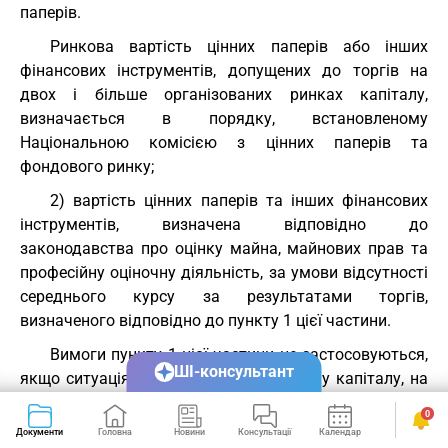
паперів.
Ринкова вартість цінних паперів або інших
фінансових інструментів, допущених до торгів на
двох і більше організованих ринках капіталу,
визначається в порядку, встановленому
Національною комісією з цінних паперів та
фондового ринку;
2) вартість цінних паперів та інших фінансових
інструментів, визначена відповідно до
законодавства про оцінку майна, майнових прав та
професійну оціночну діяльність, за умови відсутності
середнього курсу за результатами торгів,
визначеного відповідно до пункту 1 цієї частини.
Вимоги пункту 1 цієї частини не застосовуються,
ШІ-консультант
якщо ситуація на організованому ринку капіталу, на
якому відповідні фінансові інструменти допущені до
0
торгів, відповідає критеріям, визначеним
Документи
Головна
Новини
Консультації
Календар
Сервіси