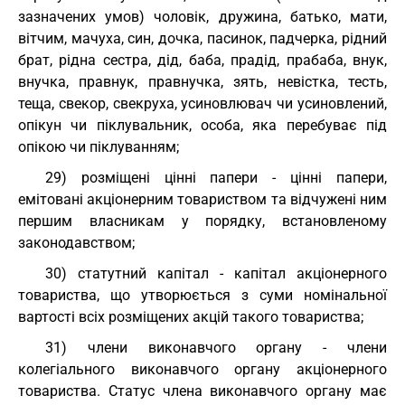
зазначених умов) чоловік, дружина, батько, мати,
вітчим, мачуха, син, дочка, пасинок, падчерка, рідний
брат, рідна сестра, дід, баба, прадід, прабаба, внук,
внучка, правнук, правнучка, зять, невістка, тесть,
теща, свекор, свекруха, усиновлювач чи усиновлений,
опікун чи піклувальник, особа, яка перебуває під
опікою чи піклуванням;
29) розміщені цінні папери - цінні папери,
емітовані акціонерним товариством та відчужені ним
першим власникам у порядку, встановленому
законодавством;
30) статутний капітал - капітал акціонерного
товариства, що утворюється з суми номінальної
вартості всіх розміщених акцій такого товариства;
31) члени виконавчого органу - члени
колегіального виконавчого органу акціонерного
товариства. Статус члена виконавчого органу має