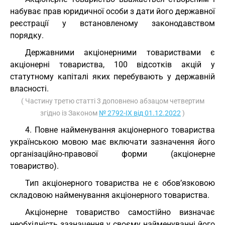
набуває прав юридичної особи з дати його державної
реєстрації у встановленому законодавством
порядку.
Державними акціонерними товариствами є
акціонерні товариства, 100 відсотків акцій у
статутному капіталі яких перебувають у державній
власності.
( Частину третю статті 3 доповнено абзацом четвертим
згідно із Законом
№ 2792-IX від 01.12.2022
)
4. Повне найменування акціонерного товариства
українською мовою має включати зазначення його
організаційно-правової форми (акціонерне
товариство).
Тип акціонерного товариства не є обов’язковою
складовою найменування акціонерного товариства.
Акціонерне товариство самостійно визначає
необхідність зазначення у своєму найменуванні його