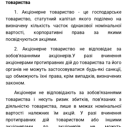
товариства
1. Акціонерне товариство - це господарське
товариство, статутний капітал якого поділено на
визначену кількість часток однакової номінальної
вартості, корпоративні права за якими
посвідчуються акціями.
2. Акціонерне товариство не відповідає за
зобов’язаннями акціонерів.У разі вчинення
акціонерами протиправних дій до товариства та його
органів не можуть застосовуватися будь-які санкції,
що обмежують їхні права, крім випадків, визначених
законом.
Акціонери не відповідають за зобов’язаннями
товариства і несуть ризик збитків, пов’язаних з
діяльністю товариства, лише в межах номінальної
вартості належних їм акцій. У разі вчинення
протиправних дій товариством або іншими
акціонерами до акціонерів не можуть