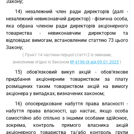
Закону;
14) незалежний член ради директорів (далі -
незалежний невиконавчий директор) - фізична особа,
яка обрана членом ради директорів акціонерного
товариства - невиконавчим директором та
відповідає вимогам, встановленим статтею 73 цього
Закону;
( Пункт 14 частини першої статті 2 із змінами,
внесеними згідно із Законом
№ 4196-IX від 09.01.2025
)
15) обов’язковий викуп акцій - обов’язкове
придбання акціонерним товариством за плату
розміщених таким товариством акцій на вимогу
акціонера у випадках, визначених законом;
16) опосередковане набуття права власності -
набуття права власності, що настає, якщо особа
самостійно або спільно з іншими особами здійснює,
зокрема, контроль прямого власника акцій
акціонерного товариства та/або контроль групи