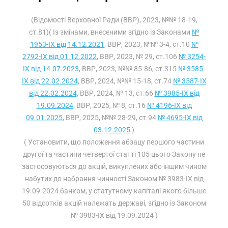
(Відомості Верховної Ради (ВВР), 2023, №№ 18-19,
ст.81)( Із змінами, внесеними згідно із Законами
№
1953-IX від 14.12.2021
, ВВР, 2023, №№ 3-4, ст.10
№
2792-IX від 01.12.2022
, ВВР, 2023, № 29, ст.106
№ 3254-
IX від 14.07.2023
, ВВР, 2023, №№ 85-86, ст.315
№ 3585-
IX від 22.02.2024
, ВВР, 2024, №№ 15-18, ст.74
№ 3587-IX
від 22.02.2024
, ВВР, 2024, № 13, ст.66
№ 3985-IX від
19.09.2024
, ВВР, 2025, № 8, ст.16
№ 4196-IX від
09.01.2025
, ВВР, 2025, №№ 28-29, ст.94
№ 4695-IX від
03.12.2025
)
( Установити, що положення абзацу першого частини
другої та частини четвертої статті 105 цього Закону не
застосовуються до акцій, викуплених або іншим чином
набутих до набрання чинності Законом № 3983-IX від
19.09.2024 банком, у статутному капіталі якого більше
50 відсотків акцій належать державі, згідно із Законом
№ 3983-IX від 19.09.2024 )