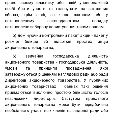
право своєму власнику або іншій уповноваженій
особі брати участь та голосувати на загальних
зборах, крім акції, за якою законом або у
встановленому законодавством порядку
встановлено заборону користування таким правом;
5) домінуючий контрольний пакет акцій - пакет у
розмірі більше 95 відсотків простих акцій
акціонерного товариства;
6) звичайна господарська діяльність
акціонерного товариства - господарська діяльність,
умови та принципи провадження якої
затверджуються рішенням наглядової ради або ради
директорів акціонерного товариства. У публічних
акціонерних товариствах і банках такі рішення
приймаються виключно простою більшістю голосів
незалежних директорів. Статутом приватного
акціонерного товариства може бути передбачена
необхідність участі всіх членів наглядової ради або