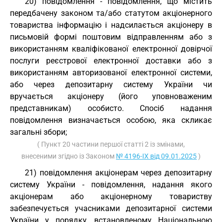
20) повідомлення - повідомлення, що містить
передбачену законом та/або статутом акціонерного
товариства інформацію і надсилається акціонеру в
письмовій формі поштовим відправленням або з
використанням кваліфікованої електронної довірчої
послуги реєстрової електронної доставки або з
використанням авторизованої електронної системи,
або через депозитарну систему України чи
вручається акціонеру (його уповноваженим
представникам) особисто. Спосіб надання
повідомлення визначається особою, яка скликає
загальні збори;
( Пункт 20 частини першої статті 2 із змінами,
внесеними згідно із Законом
№ 4196-IX від 09.01.2025
)
21) повідомлення акціонерам через депозитарну
систему України - повідомлення, надання якого
акціонерам або акціонерному товариству
забезпечується учасниками депозитарної системи
України у порядку, встановленому Національною