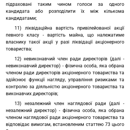
підраховані таким чином голоси за одного
кандидата або розподілити їх між кількома
кандидатами;
11) ліквідаційна вартість привілейованої акції
певного класу - вартість майна, що належатиме
власнику такої акції у разі ліквідації акціонерного
товариства;
12) невиконавчий член ради директорів (далі -
невиконавчий директор) - фізична особа, яка обрана
членом ради директорів акціонерного товариства та
здійснює функції нагляду, управління ризиками та
контролю за діяльністю акціонерного товариства та
виконавчих директорів;
13) незалежний член наглядової ради (далі -
незалежний директор) - фізична особа, яка обрана
членом наглядової ради акціонерного товариства та
відповідає вимогам, встановленим статтею 73 цього