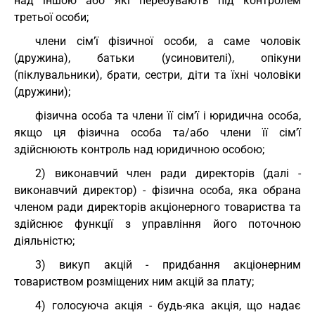
над іншою або які перебувають під контролем
третьої особи;
члени сім’ї фізичної особи, а саме чоловік
(дружина), батьки (усиновителі), опікуни
(піклувальники), брати, сестри, діти та їхні чоловіки
(дружини);
фізична особа та члени її сім’ї і юридична особа,
якщо ця фізична особа та/або члени її сім’ї
здійснюють контроль над юридичною особою;
2) виконавчий член ради директорів (далі -
виконавчий директор) - фізична особа, яка обрана
членом ради директорів акціонерного товариства та
здійснює функції з управління його поточною
діяльністю;
3) викуп акцій - придбання акціонерним
товариством розміщених ним акцій за плату;
4) голосуюча акція - будь-яка акція, що надає