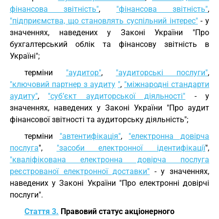
фінансова звітність"
,
"фінансова звітність"
,
"підприємства, що становлять суспільний інтерес"
- у
значеннях, наведених у Законі України "Про
бухгалтерський облік та фінансову звітність в
Україні";
терміни
"аудитор"
,
"аудиторські послуги"
,
"ключовий партнер з аудиту
"
,
"міжнародні стандарти
аудиту"
,
"суб’єкт аудиторської діяльності"
- у
значеннях, наведених у Законі України "Про аудит
фінансової звітності та аудиторську діяльність";
терміни
"автентифікація"
,
"електронна довірча
послуга
",
"засоби електронної ідентифікації
",
"кваліфікована електронна довірча послуга
реєстрованої електронної доставки"
- у значеннях,
наведених у Законі України "Про електронні довірчі
послуги".
Стаття 3.
Правовий статус акціонерного