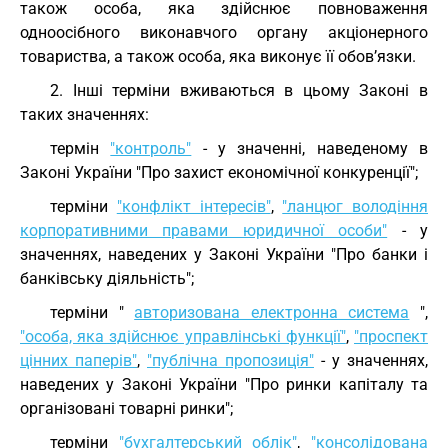
також особа, яка здійснює повноваження
одноосібного виконавчого органу акціонерного
товариства, а також особа, яка виконує її обов’язки.
2. Інші терміни вживаються в цьому Законі в
таких значеннях:
термін
"контроль"
- у значенні, наведеному в
Законі України "Про захист економічної конкуренції";
терміни
"конфлікт інтересів"
,
"ланцюг володіння
корпоративними правами юридичної особи"
- у
значеннях, наведених у Законі України "Про банки і
банківську діяльність";
терміни "
авторизована електронна система
",
"особа, яка здійснює управлінські функції"
,
"проспект
цінних паперів"
,
"публічна пропозиція"
- у значеннях,
наведених у Законі України "Про ринки капіталу та
організовані товарні ринки";
терміни
"бухгалтерський облік"
,
"консолідована