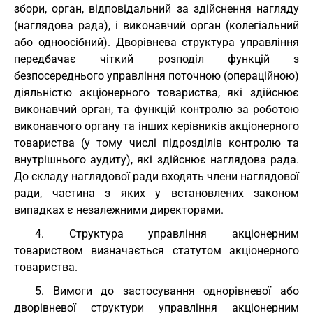
збори, орган, відповідальний за здійснення нагляду
(наглядова рада), і виконавчий орган (колегіальний
або одноосібний). Дворівнева структура управління
передбачає чіткий розподіл функцій з
безпосереднього управління поточною (операційною)
діяльністю акціонерного товариства, які здійснює
виконавчий орган, та функцій контролю за роботою
виконавчого органу та інших керівників акціонерного
товариства (у тому числі підрозділів контролю та
внутрішнього аудиту), які здійснює наглядова рада.
До складу наглядової ради входять члени наглядової
ради, частина з яких у встановлених законом
випадках є незалежними директорами.
4. Структура управління акціонерним
товариством визначається статутом акціонерного
товариства.
5. Вимоги до застосування однорівневої або
дворівневої структури управління акціонерним