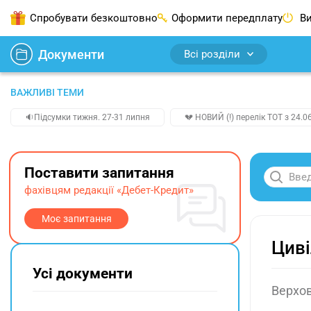
Спробувати безкоштовно
Оформити передплату
Ви
Документи
Всі розділи
ВАЖЛИВІ ТЕМИ
🔉Підсумки тижня. 27-31 липня
💔 НОВИЙ (!) перелік ТОТ з 24.06
Поставити запитання
фахівцям редакції «Дебет-Кредит»
Моє запитання
Циві
Усі документи
Верхов