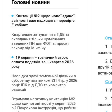
Головні новини
Квитанції №2 щодо нової єдиної
звітності вже надходять: перевірте
Е-кабінет
Квартальне звітування з ПДВ та
Ста
складання тільки щомісячних
зведених ПН для ФОПів: проєкт
1. 
закону від Мінфіну
заснова
19 серпня – граничний строк
2. 
сплати податків за ІI квартал 2026
року
другій 
встано
Наслідки здачі земельної ділянки в
суборенду платником ЄП 4 гр. у 2026
Ста
році: ІПК від ДПС та коментар
редакції
1. 
2. 
Отримали негативну квитанцію №2
щодо єдиної звітності у серпні 2026
іноземн
р.? Покрокова інструкція, що робити