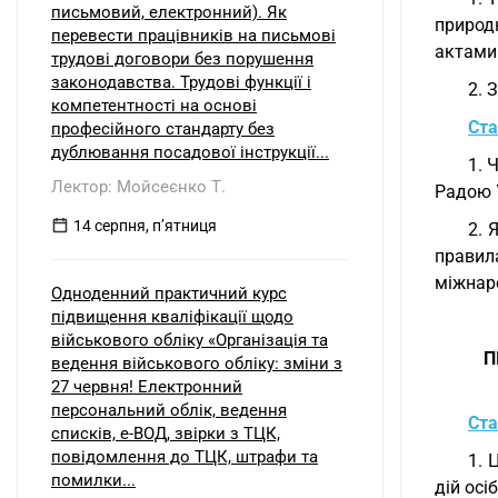
письмовий, електронний). Як
природн
перевести працівників на письмові
актами
трудові договори без порушення
законодавства. Трудові функції і
2. 
компетентності на основі
Ста
професійного стандарту без
дублювання посадової інструкції...
1. 
Лектор: Мойсеєнко Т.
Радою У
14 серпня, пʼятниця
2. 
правил
міжнар
Одноденний практичний курс
підвищення кваліфікації щодо
військового обліку «Організація та
П
ведення військового обліку: зміни з
27 червня! Електронний
персональний облік, ведення
Ста
списків, е-ВОД, звірки з ТЦК,
повідомлення до ТЦК, штрафи та
1. 
помилки...
дій осі