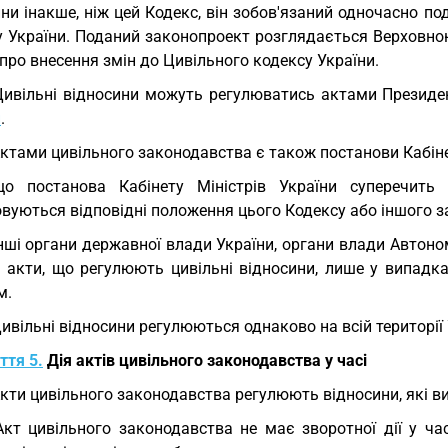
ни інакше, ніж цей Кодекс, він зобов'язаний одночасно п
у України. Поданий законопроект розглядається Верховно
про внесення змін до Цивільного кодексу України.
Цивільні відносини можуть регулюватись актами Президе
и
.
Актами цивільного законодавства є також постанови Кабіне
що постанова Кабінету Міністрів України суперечит
вуються відповідні положення цього Кодексу або іншого з
Інші органи державної влади України, органи влади Авто
і акти, що регулюють цивільні відносини, лише у випадк
м.
Цивільні відносини регулюються однаково на всій території 
ття 5.
Дія актів цивільного законодавства у часі
Акти цивільного законодавства регулюють відносини, які в
Акт цивільного законодавства не має зворотної дії у ча