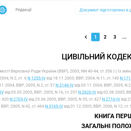
Редакції
Документ підготовлено в
1
2
3
...
ЦИВІЛЬНИЙ КОДЕК
омості Верховної Ради України (ВВР), 2003, NN 40-44, ст.356 ) ( Із зм
2004, N 2, ст. 6
N 1255-IV
від 18.11.2003, ВВР, 2004, N 11, ст.140
N 171
11.2004, ВВР, 2005, N 2, ст.37
N 2146-IV
від 03.11.2004, ВВР, 2005, N 2
IV
від 03.03.2005, ВВР, 2005, N 16, ст.257
N 2620-IV
від 02.06.2005, ВВ
т.420
N 2705-IV
від 23.06.2005, ВВР, 2005, N 33, ст.427
N 2710-IV
від 2
ВВР, 2005, N 42, ст.464
N 3165-IV
від 01.12.2005, ВВР, 2006, N 12, ст
КНИГА ПЕР
ЗАГАЛЬНІ ПОЛ