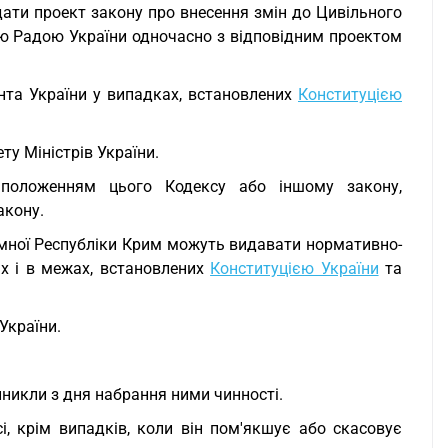
одати проект закону про внесення змін до Цивільного
ю Радою України одночасно з відповідним проектом
нта України у випадках, встановлених
Конституцією
ту Міністрів України.
ь положенням цього Кодексу або іншому закону,
акону.
номної Республіки Крим можуть видавати нормативно-
ах і в межах, встановлених
Конституцією України
та
України.
иникли з дня набрання ними чинності.
сі, крім випадків, коли він пом'якшує або скасовує