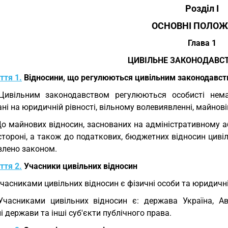
Розділ I
ОСНОВНІ ПОЛО
Глава 1
ЦИВІЛЬНЕ ЗАКОНОДАВСТ
ття 1.
Відносини, що регулюються цивільним законодавс
Цивільним законодавством регулюються особисті немай
ні на юридичній рівності, вільному волевиявленні, майновій
До майнових відносин, заснованих на адміністративному 
стороні, а також до податкових, бюджетних відносин циві
влено законом.
ття 2.
Учасники цивільних відносин
Учасниками цивільних відносин є фізичні особи та юридичні 
Учасниками цивільних відносин є: держава Україна, Ав
і держави та інші суб'єкти публічного права.