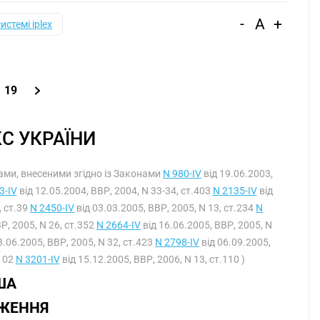
-
A
+
системі iplex
19
С УКРАЇНИ
інами, внесеними згідно із Законами
N 980-IV
від 19.06.2003,
3-IV
від 12.05.2004, ВВР, 2004, N 33-34, ст.403
N 2135-IV
від
, ст.39
N 2450-IV
від 03.03.2005, ВВР, 2005, N 13, ст.234
N
Р, 2005, N 26, ст.352
N 2664-IV
від 16.06.2005, ВВР, 2005, N
3.06.2005, ВВР, 2005, N 32, ст.423
N 2798-IV
від 06.09.2005,
.102
N 3201-IV
від 15.12.2005, ВВР, 2006, N 13, ст.110 )
ША
ОЖЕННЯ