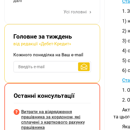
далі
Ста
1. 
Усі головні
1) 
2) 
Головне за тиждень
3) 
від редакції «Дебет-Кредит»
4) 
Кожного понеділка на Ваш e-mail
5) 
6) 
Ста
1. 
Останні консультації
2. 
Акт
Витрати на відрядження
та цьог
працівника за кордоном, які
сплачені з карткового рахунку
Якщ
працівника