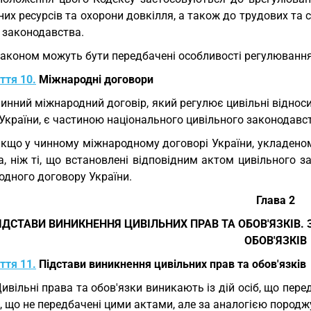
их ресурсів та охорони довкілля, а також до трудових та 
 законодавства.
Законом можуть бути передбачені особливості регулюванн
ття 10.
Міжнародні договори
Чинний міжнародний договір, який регулює цивільні віднос
країни, є частиною національного цивільного законодавст
Якщо у чинному міжнародному договорі України, укладено
а, ніж ті, що встановлені відповідним актом цивільного 
одного договору України.
Глава 2
ІДСТАВИ ВИНИКНЕННЯ ЦИВІЛЬНИХ ПРАВ ТА ОБОВ'ЯЗКІВ.
ОБОВ'ЯЗКІВ
ття 11.
Підстави виникнення цивільних прав та обов'язків
Цивільні права та обов'язки виникають із дій осіб, що пер
б, що не передбачені цими актами, але за аналогією породж