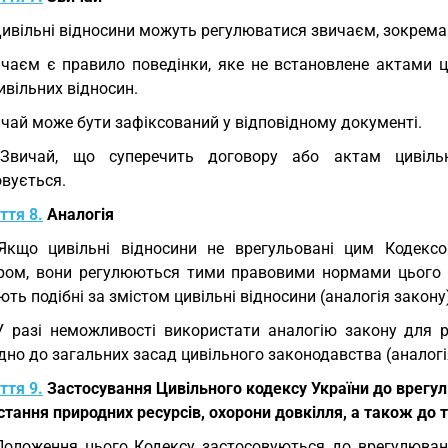
Цивільні відносини можуть регулюватися звичаєм, зокрема
чаєм є правило поведінки, яке не встановлене актами ц
ивільних відносин.
чай може бути зафіксований у відповідному документі.
 Звичай, що суперечить договору або актам цивільн
овується.
ття 8.
Аналогія
Якщо цивільні відносини не врегульовані цим Кодекс
ром, вони регулюються тими правовими нормами цього Ко
ть подібні за змістом цивільні відносини (аналогія закону
У разі неможливості використати аналогію закону для 
дно до загальних засад цивільного законодавства (аналогі
ття 9.
Застосування Цивільного кодексу України до врегу
тання природних ресурсів, охорони довкілля, а також до 
Положення цього Кодексу застосовуються до врегулюван