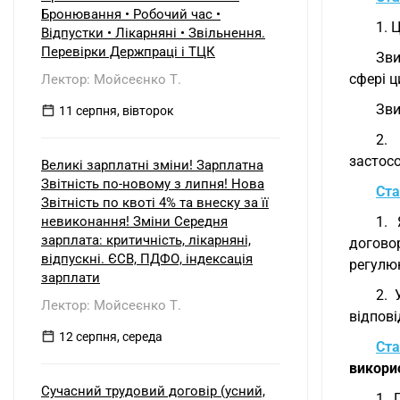
б) нерезидентом?
Бронювання • Робочий час •
1. 
Відпустки • Лікарняні • Звільнення.
Перевірки Держпраці і ТЦК
Зви
сфері ц
Лектор: Мойсеєнко Т.
Зви
11 серпня, вівторок
2.
застос
Великі зарплатні зміни! Зарплатна
Звітність по-новому з липня! Нова
Ста
Звітність по квоті 4% та внеску за її
невиконання! Зміни Середня
1. 
зарплата: критичність, лікарняні,
догово
відпускні. ЄСВ, ПДФО, індексація
регулюю
зарплати
2. 
Лектор: Мойсеєнко Т.
відпові
12 серпня, середа
Ста
викорис
Сучасний трудовий договір (усний,
1. 