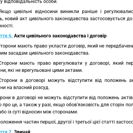
у відповідальність особи.
Якщо цивільні відносини виникли раніше і регулювали
ь, новий акт цивільного законодавства застосовується до
ності.
ття 6.
Акти цивільного законодавства і договір
Сторони мають право укласти договір, який не передбачен
ним засадам цивільного законодавства.
Сторони мають право врегулювати у договорі, який пер
ни, які не врегульовані цими актами.
Сторони в договорі можуть відступити від положень ак
ни на власний розсуд.
рони в договорі не можуть відступити від положень акті
 про це, а також у разі, якщо обов'язковість для сторін п
або із суті відносин між сторонами.
Положення частин першої, другої і третьої цієї статті засто
ття 7.
Звичай