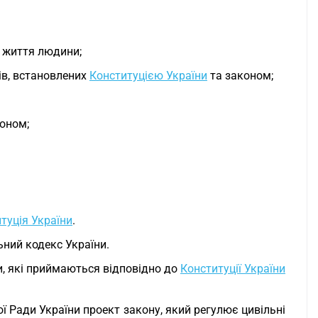
о життя людини;
ів, встановлених
Конституцією України
та законом;
коном;
туція України
.
ьний кодекс України.
и, які приймаються відповідно до
Конституції України
ї Ради України проект закону, який регулює цивільні