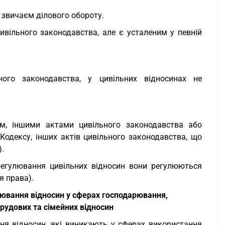
 звичаєм ділового обороту.
ивільного законодавства, але є усталеним у певній
ого законодавства, у цивільних відносинах не
ом, іншими актами цивільного законодавства або
дексу, інших актів цивільного законодавства, що
).
регулювання цивільних відносин вони регулюються
я права).
лювання відносин у сферах господарювання,
трудових та сімейних відносин
ня відносин, які виникають у сферах використання