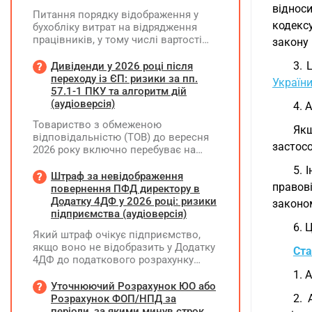
відноси
Питання порядку відображення у
кодекс
бухобліку витрат на відрядження
працівників, у тому числі вартості
закону 
проживання в готелі, яке сплачено з
карткового рахунку працівника та
3. 
Дивіденди у 2026 році після
підтвердження таких операцій
переходу із ЄП: ризики за пп.
Україн
первинними документами, належать
57.1-1 ПКУ та алгоритм дій
до компетенції Мінфіну
(аудіоверсія)
4. 
Товариство з обмеженою
Як
відповідальністю (ТОВ) до вересня
застосо
2026 року включно перебуває на
спрощеній системі оподаткування
5. 
(єдиний податок, 3 група, ставка 5%,
Штраф за невідображення
правов
неплатник ПДВ). З 1 жовтня 2026
повернення ПФД директору в
року підприємство переходить на
Додатку 4ДФ у 2026 році: ризики
законо
загальну систему оподаткування
підприємства (аудіоверсія)
(стає платником податку на
6. 
Який штраф очікує підприємство,
прибуток). За результатами
якщо воно не відобразить у Додатку
діяльності у періоді 2024–2025 років
Ста
4ДФ до податкового розрахунку
(під час перебування на спрощеній
повернення поворотної фінансової
1. 
системі) підприємство отримало
допомоги (ПФД) директору?
Уточнюючий Розрахунок ЮО або
чистий прибуток, сума
2. 
Розрахунок ФОП/НПД за
нерозподіленого прибутку в балансі
періоди, за якими минув строк