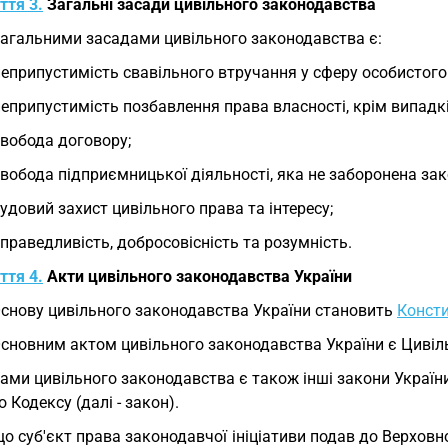
ття 3.
Загальні засади цивільного законодавства
Загальними засадами цивільного законодавства є:
неприпустимість свавільного втручання у сферу особистог
неприпустимість позбавлення права власності, крім випадк
свобода договору;
свобода підприємницької діяльності, яка не заборонена за
судовий захист цивільного права та інтересу;
справедливість, добросовісність та розумність.
ття 4.
Акти цивільного законодавства України
Основу цивільного законодавства України становить
Консти
Основним актом цивільного законодавства України є Цивіл
ами цивільного законодавства є також інші закони Україн
о Кодексу (далі - закон).
о суб'єкт права законодавчої ініціативи подав до Верховно