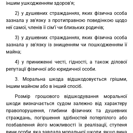
іншим ушкодженням здоров'я;
2) у душевних стражданнях, яких фізична особа
зазнала у зв'язку з протиправною поведінкою щодо
неї самої, членів її сім'ї чи близьких родичів;
3) у душевних стражданнях, яких фізична особа
зазнала у зв'язку із знищенням чи пошкодженням її
майна;
4) у приниженні честі, гідності, а також ділової
репутації фізичної або юридичної особи.
3. Моральна шкода відшкодовується грішми,
іншим майном або в інший спосіб.
Розмір грошового відшкодування моральної
шкоди визначається судом залежно від характеру
правопорушення, глибини фізичних та душевних
страждань, погіршення здібностей потерпілого або
позбавлення його можливості їх реалізації, ступеня
вини особи, яка завдала моральної шкоди, якщо вина