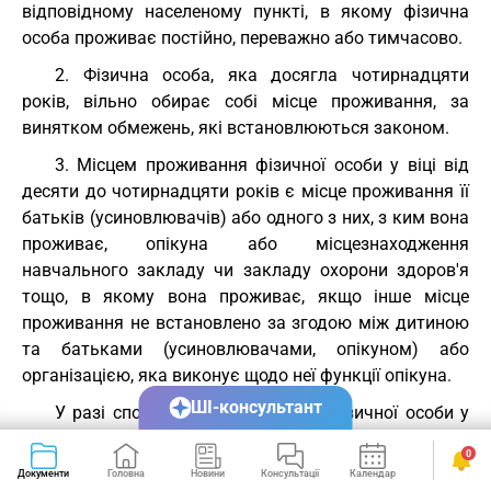
відповідному населеному пункті, в якому фізична
особа проживає постійно, переважно або тимчасово.
2. Фізична особа, яка досягла чотирнадцяти
років, вільно обирає собі місце проживання, за
винятком обмежень, які встановлюються законом.
3. Місцем проживання фізичної особи у віці від
десяти до чотирнадцяти років є місце проживання її
батьків (усиновлювачів) або одного з них, з ким вона
проживає, опікуна або місцезнаходження
навчального закладу чи закладу охорони здоров'я
тощо, в якому вона проживає, якщо інше місце
проживання не встановлено за згодою між дитиною
та батьками (усиновлювачами, опікуном) або
організацією, яка виконує щодо неї функції опікуна.
ШІ-консультант
У разі спору місце проживання фізичної особи у
віці від десяти до чотирнадцяти років визначається
0
органом опіки та піклування або судом.
Документи
Головна
Новини
Консультації
Календар
Сервіси