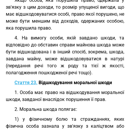
Якщо особа, яка порушила право, одержала у
зв'язку з цим доходи, то розмір упущеної вигоди, що
має відшкодовуватися особі, право якої порушено, не
може бути меншим від доходів, одержаних особою,
яка порушила право.
4. На вимогу особи, якій завдано шкоди, та
відповідно до обставин справи майнова шкода може
бути відшкодована і в інший спосіб, зокрема, шкода,
завдана майну, може відшкодовуватися в натурі
(передання речі того ж роду та тієї ж якості,
полагодження пошкодженої речі тощо).
Стаття 23.
Відшкодування моральної шкоди
1. Особа має право на відшкодування моральної
шкоди, завданої внаслідок порушення її прав.
2. Моральна шкода полягає:
1) у фізичному болю та стражданнях, яких
фізична особа зазнала у зв'язку з каліцтвом або