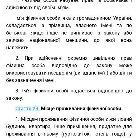
1. Фізична особа набуває прав та обов'язків і
здійснює їх під своїм ім'ям.
Ім'я фізичної особи, яка є громадянином України,
складається із прізвища, власного імені та по
батькові, якщо інше не випливає із закону або
звичаю національної меншини, до якої вона
належить.
2. При здійсненні окремих цивільних прав
фізична особа відповідно до закону може
використовувати псевдонім (вигадане ім'я) або діяти
без зазначення імені.
3. Ім'я фізичній особі надається відповідно до
закону.
Стаття 29.
Місце проживання фізичної особи
1. Місцем проживання фізичної особи є житловий
будинок, квартира, інше приміщення, придатне для
проживання в ньому (гуртожиток, готель тощо), у