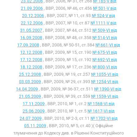
23.02.2006
, ВВР, 2006, № 31, ст.268
№ 185-V від
21.09.2006
, ВВР, 2006, № 46, ст.456
№ 501-V від
20.12.2006
, ВВР, 2007, № 11, ст.93
№ 524-V від
22.12.2006
, ВВР, 2007, № 10, ст.87
№ 1111-V від
31.05.2007
, ВВР, 2007, № 44, ст.512
№ 509-VI від
16.09.2008
, ВВР, 2008, № 48, ст.358
№ 514-VI від
17.09.2008
, ВВР, 2008, № 50-51, ст.384
№ 661-VI від
12.12.2008
, ВВР, 2009, № 15, ст.190
№ 675-VI від
17.12.2008
, ВВР, 2009, № 15, ст.192
№ 692-VI від
18.12.2008
, ВВР, 2009, № 17, ст.236
№ 800-VI від
25.12.2008
, ВВР, 2009, № 19, ст.257
№ 1055-VI від
03.03.2009
, ВВР, 2009, № 29, ст.393
№ 1254-VI від
14.04.2009
, ВВР, 2009, № 36-37, ст.511
№ 1390-VI від
21.05.2009
, ВВР, 2009, № 39, ст.559
№ 1559-VI від
17.11.2009
, ВВР, 2010, № 1, ст.2
№ 1568-VI від
25.06.2009
, ВВР, 2010, № 1, ст.5
№ 1617-VI від
24.07.2009
, ВВР, 2010, № 2-3, ст.11
№ 1702-VI від
05.11.2009
, ВВР, 2010, № 5, ст.40 )( Офіційне
тлумачення до Кодексу див. в Рішенні Конституційного