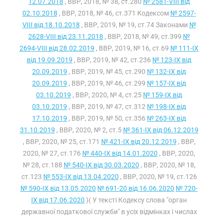
12.07.2018
, ВВР, 2018, № 38, ст.280
№ 2581-VIII від
02.10.2018
, ВВР, 2018, № 46, ст.371 Кодексом
№ 2597-
VIII від 18.10.2018
, ВВР, 2019, № 19, ст.74 Законами
№
2628-VIII від 23.11.2018
, ВВР, 2018, № 49, ст.399
№
2694-VIII від 28.02.2019
, ВВР, 2019, № 16, ст.69
№ 111-IX
від 19.09.2019
, ВВР, 2019, № 42, ст.236
№ 123-IX від
20.09.2019
, ВВР, 2019, № 45, ст.290
№ 132-IX від
20.09.2019
, ВВР, 2019, № 46, ст.299
№ 157-IX від
03.10.2019
, ВВР, 2020, № 4, ст.25
№ 159-IX від
03.10.2019
, ВВР, 2019, № 47, ст.312
№ 198-IX від
17.10.2019
, ВВР, 2019, № 50, ст.356
№ 263-IX від
31.10.2019
, ВВР, 2020, № 2, ст.5
№ 361-IX від 06.12.2019
, ВВР, 2020, № 25, ст.171
№ 421-IX від 20.12.2019
, ВВР,
2020, № 27, ст.176
№ 440-IX від 14.01.2020
, ВВР, 2020,
№ 28, ст.188
№ 540-IX від 30.03.2020
, ВВР, 2020, № 18,
ст.123
№ 553-IX від 13.04.2020
, ВВР, 2020, № 19, ст.126
№ 590-IX від 13.05.2020
№ 691-20 від 16.06.2020
№ 720-
IX від 17.06.2020
)( У тексті Кодексу слова "орган
державної податкової служби" в усіх відмінках і числах