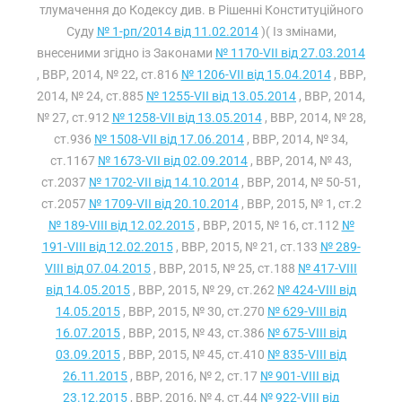
тлумачення до Кодексу див. в Рішенні Конституційного
Суду
№ 1-рп/2014 від 11.02.2014
)( Із змінами,
внесеними згідно із Законами
№ 1170-VII від 27.03.2014
, ВВР, 2014, № 22, ст.816
№ 1206-VII від 15.04.2014
, ВВР,
2014, № 24, ст.885
№ 1255-VII від 13.05.2014
, ВВР, 2014,
№ 27, ст.912
№ 1258-VII від 13.05.2014
, ВВР, 2014, № 28,
ст.936
№ 1508-VII від 17.06.2014
, ВВР, 2014, № 34,
ст.1167
№ 1673-VII від 02.09.2014
, ВВР, 2014, № 43,
ст.2037
№ 1702-VII від 14.10.2014
, ВВР, 2014, № 50-51,
ст.2057
№ 1709-VII від 20.10.2014
, ВВР, 2015, № 1, ст.2
№ 189-VIII від 12.02.2015
, ВВР, 2015, № 16, ст.112
№
191-VIII від 12.02.2015
, ВВР, 2015, № 21, ст.133
№ 289-
VIII від 07.04.2015
, ВВР, 2015, № 25, ст.188
№ 417-VIII
від 14.05.2015
, ВВР, 2015, № 29, ст.262
№ 424-VIII від
14.05.2015
, ВВР, 2015, № 30, ст.270
№ 629-VIII від
16.07.2015
, ВВР, 2015, № 43, ст.386
№ 675-VIII від
03.09.2015
, ВВР, 2015, № 45, ст.410
№ 835-VIII від
26.11.2015
, ВВР, 2016, № 2, ст.17
№ 901-VIII від
23.12.2015
, ВВР, 2016, № 4, ст.44
№ 922-VIII від