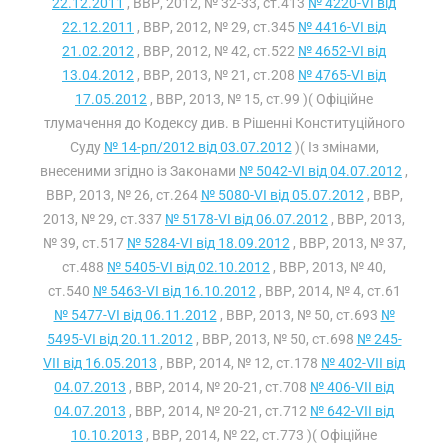
22.12.2011
, ВВР, 2012, № 32-33, ст.413
№ 4220-VI від
22.12.2011
, ВВР, 2012, № 29, ст.345
№ 4416-VI від
21.02.2012
, ВВР, 2012, № 42, ст.522
№ 4652-VI від
13.04.2012
, ВВР, 2013, № 21, ст.208
№ 4765-VI від
17.05.2012
, ВВР, 2013, № 15, ст.99 )( Офіційне
тлумачення до Кодексу див. в Рішенні Конституційного
Суду
№ 14-рп/2012 від 03.07.2012
)( Із змінами,
внесеними згідно із Законами
№ 5042-VI від 04.07.2012
,
ВВР, 2013, № 26, ст.264
№ 5080-VI від 05.07.2012
, ВВР,
2013, № 29, ст.337
№ 5178-VI від 06.07.2012
, ВВР, 2013,
№ 39, ст.517
№ 5284-VI від 18.09.2012
, ВВР, 2013, № 37,
ст.488
№ 5405-VI від 02.10.2012
, ВВР, 2013, № 40,
ст.540
№ 5463-VI від 16.10.2012
, ВВР, 2014, № 4, ст.61
№ 5477-VI від 06.11.2012
, ВВР, 2013, № 50, ст.693
№
5495-VI від 20.11.2012
, ВВР, 2013, № 50, ст.698
№ 245-
VII від 16.05.2013
, ВВР, 2014, № 12, ст.178
№ 402-VII від
04.07.2013
, ВВР, 2014, № 20-21, ст.708
№ 406-VII від
04.07.2013
, ВВР, 2014, № 20-21, ст.712
№ 642-VII від
10.10.2013
, ВВР, 2014, № 22, ст.773 )( Офіційне