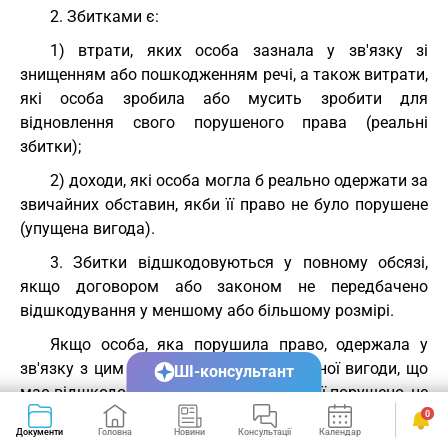
2. Збитками є:
1) втрати, яких особа зазнала у зв'язку зі
знищенням або пошкодженням речі, а також витрати,
які особа зробила або мусить зробити для
відновлення свого порушеного права (реальні
збитки);
2) доходи, які особа могла б реально одержати за
звичайних обставин, якби її право не було порушене
(упущена вигода).
3. Збитки відшкодовуються у повному обсязі,
якщо договором або законом не передбачено
відшкодування у меншому або більшому розмірі.
Якщо особа, яка порушила право, одержала у
зв'язку з цим доходи, то розмір упущеної вигоди, що
ШІ-консультант
має відшкодовуватися особі, право якої порушено, не
може бути меншим від доходів, одержаних особою,
0
Документи
Головна
Новини
Консультації
Календар
Сервіси
яка порушила право.