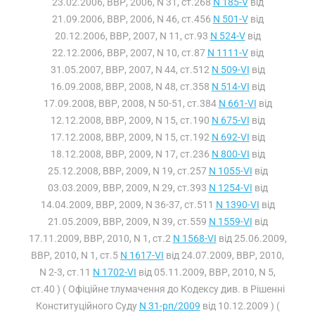
23.02.2006, ВВР, 2006, N 31, ст.268
N 185-V
від
21.09.2006, ВВР, 2006, N 46, ст.456
N 501-V
від
20.12.2006, ВВР, 2007, N 11, ст.93
N 524-V
від
22.12.2006, ВВР, 2007, N 10, ст.87
N 1111-V
від
31.05.2007, ВВР, 2007, N 44, ст.512
N 509-VI
від
16.09.2008, ВВР, 2008, N 48, ст.358
N 514-VI
від
17.09.2008, ВВР, 2008, N 50-51, ст.384
N 661-VI
від
12.12.2008, ВВР, 2009, N 15, ст.190
N 675-VI
від
17.12.2008, ВВР, 2009, N 15, ст.192
N 692-VI
від
18.12.2008, ВВР, 2009, N 17, ст.236
N 800-VI
від
25.12.2008, ВВР, 2009, N 19, ст.257
N 1055-VI
від
03.03.2009, ВВР, 2009, N 29, ст.393
N 1254-VI
від
14.04.2009, ВВР, 2009, N 36-37, ст.511
N 1390-VI
від
21.05.2009, ВВР, 2009, N 39, ст.559
N 1559-VI
від
17.11.2009, ВВР, 2010, N 1, ст.2
N 1568-VI
від 25.06.2009,
ВВР, 2010, N 1, ст.5
N 1617-VI
від 24.07.2009, ВВР, 2010,
N 2-3, ст.11
N 1702-VI
від 05.11.2009, ВВР, 2010, N 5,
ст.40 ) ( Офіційне тлумачення до Кодексу див. в Рішенні
Конституційного Суду
N 31-рп/2009
від 10.12.2009 ) (