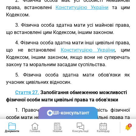
2. Фізична особа має усі особисті немайнові
права, встановлені
Конституцією України
та цим
Кодексом.
3. Фізична особа здатна мати усі майнові права,
що встановлені цим Кодексом, іншим законом.
4. Фізична особа здатна мати інші цивільні права,
що не встановлені
Конституцією України
, цим
Кодексом, іншим законом, якщо вони не суперечать
закону та моральним засадам суспільства.
5. Фізична особа здатна мати обов'язки як
учасник цивільних відносин.
Стаття 27.
Запобігання обмеженню можливості
фізичної особи мати цивільні права та обов'язки
1. Правочин, що обмежує можливість фізичної
ШІ-консультант
особи мати не заборонені законом цивільні права та
обов'язки, є нікчемним.
0
Документи
Головна
Новини
Консультації
Календар
Сервіси
2. Правовий акт Президента України, органу