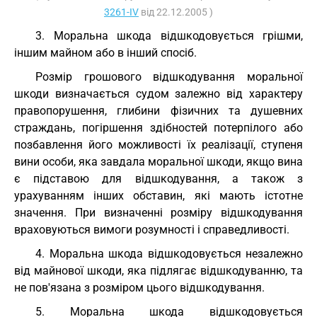
3261-IV
від 22.12.2005 )
3. Моральна шкода відшкодовується грішми,
іншим майном або в інший спосіб.
Розмір грошового відшкодування моральної
шкоди визначається судом залежно від характеру
правопорушення, глибини фізичних та душевних
страждань, погіршення здібностей потерпілого або
позбавлення його можливості їх реалізації, ступеня
вини особи, яка завдала моральної шкоди, якщо вина
є підставою для відшкодування, а також з
урахуванням інших обставин, які мають істотне
значення. При визначенні розміру відшкодування
враховуються вимоги розумності і справедливості.
4. Моральна шкода відшкодовується незалежно
від майнової шкоди, яка підлягає відшкодуванню, та
не пов'язана з розміром цього відшкодування.
5. Моральна шкода відшкодовується