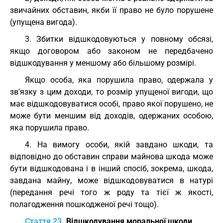
звичайних обставин, якби її право не було порушене
(упущена вигода).
3. Збитки відшкодовуються у повному обсязі,
якщо договором або законом не передбачено
відшкодування у меншому або більшому розмірі.
Якщо особа, яка порушила право, одержала у
зв'язку з цим доходи, то розмір упущеної вигоди, що
має відшкодовуватися особі, право якої порушено, не
може бути меншим від доходів, одержаних особою,
яка порушила право.
4. На вимогу особи, якій завдано шкоди, та
відповідно до обставин справи майнова шкода може
бути відшкодована і в інший спосіб, зокрема, шкода,
завдана майну, може відшкодовуватися в натурі
(передання речі того ж роду та тієї ж якості,
полагодження пошкодженої речі тощо).
Стаття 23.
Відшкодування моральної шкоди