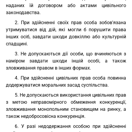
наданих їй договором або актами цивільного
законодавства.
2. При здійсненні своїх прав особа зобов'язана
утримуватися від дій, які могли б порушити права
інших осіб, завдати шкоди довкіллю або культурній
спадщині.
3. Не допускаються дії особи, що вчиняються з
наміром завдати шкоди іншій особі, а також
зловживання правом в інших формах.
4. При здійсненні цивільних прав особа повинна
додержуватися моральних засад суспільства.
5. Не допускаються використання цивільних прав
з метою неправомірного обмеження конкуренції,
зловживання монопольним становищем на ринку, а
також недобросовісна конкуренція.
6. У разі недодержання особою при здійсненні