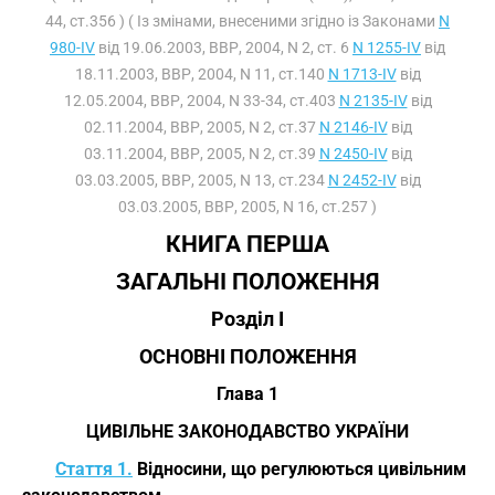
44, ст.356 ) ( Із змінами, внесеними згідно із Законами
N
980-IV
від 19.06.2003, ВВР, 2004, N 2, ст. 6
N 1255-IV
від
18.11.2003, ВВР, 2004, N 11, ст.140
N 1713-IV
від
12.05.2004, ВВР, 2004, N 33-34, ст.403
N 2135-IV
від
02.11.2004, ВВР, 2005, N 2, ст.37
N 2146-IV
від
03.11.2004, ВВР, 2005, N 2, ст.39
N 2450-IV
від
03.03.2005, ВВР, 2005, N 13, ст.234
N 2452-IV
від
03.03.2005, ВВР, 2005, N 16, ст.257 )
КНИГА ПЕРША
ЗАГАЛЬНІ ПОЛОЖЕННЯ
Розділ I
ОСНОВНІ ПОЛОЖЕННЯ
Глава 1
ЦИВІЛЬНЕ ЗАКОНОДАВСТВО УКРАЇНИ
Стаття 1.
Відносини, що регулюються цивільним