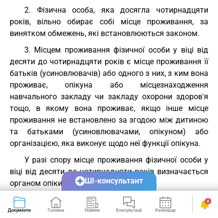
2. Фізична особа, яка досягла чотирнадцяти
років, вільно обирає собі місце проживання, за
винятком обмежень, які встановлюються законом.
3. Місцем проживання фізичної особи у віці від
десяти до чотирнадцяти років є місце проживання її
батьків (усиновлювачів) або одного з них, з ким вона
проживає, опікуна або місцезнаходження
навчального закладу чи закладу охорони здоров'я
тощо, в якому вона проживає, якщо інше місце
проживання не встановлено за згодою між дитиною
та батьками (усиновлювачами, опікуном) або
організацією, яка виконує щодо неї функції опікуна.
У разі спору місце проживання фізичної особи у
віці від десяти до чотирнадцяти років визначається
ШІ-консультант
органом опіки та піклування або судом.
4. Місцем проживання фізичної особи, яка не
0
досягла десяти років, є місце проживання її батьків
Документи
Головна
Новини
Консультації
Календар
Сервіси