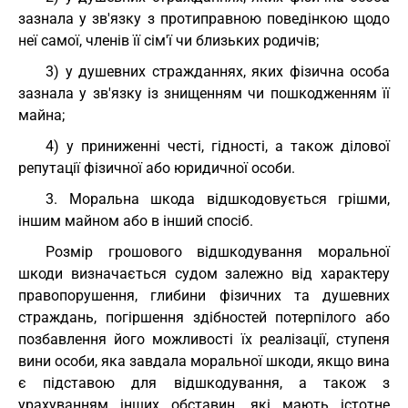
зазнала у зв'язку з протиправною поведінкою щодо
неї самої, членів її сім'ї чи близьких родичів;
3) у душевних стражданнях, яких фізична особа
зазнала у зв'язку із знищенням чи пошкодженням її
майна;
4) у приниженні честі, гідності, а також ділової
репутації фізичної або юридичної особи.
3. Моральна шкода відшкодовується грішми,
іншим майном або в інший спосіб.
Розмір грошового відшкодування моральної
шкоди визначається судом залежно від характеру
правопорушення, глибини фізичних та душевних
страждань, погіршення здібностей потерпілого або
позбавлення його можливості їх реалізації, ступеня
вини особи, яка завдала моральної шкоди, якщо вина
є підставою для відшкодування, а також з
урахуванням інших обставин, які мають істотне