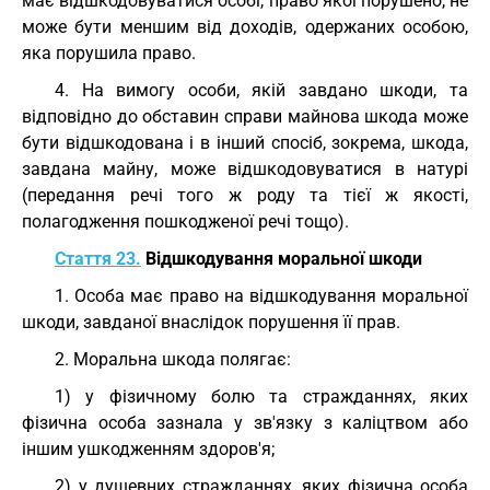
має відшкодовуватися особі, право якої порушено, не
може бути меншим від доходів, одержаних особою,
яка порушила право.
4. На вимогу особи, якій завдано шкоди, та
відповідно до обставин справи майнова шкода може
бути відшкодована і в інший спосіб, зокрема, шкода,
завдана майну, може відшкодовуватися в натурі
(передання речі того ж роду та тієї ж якості,
полагодження пошкодженої речі тощо).
Стаття 23.
Відшкодування моральної шкоди
1. Особа має право на відшкодування моральної
шкоди, завданої внаслідок порушення її прав.
2. Моральна шкода полягає:
1) у фізичному болю та стражданнях, яких
фізична особа зазнала у зв'язку з каліцтвом або
іншим ушкодженням здоров'я;
2) у душевних стражданнях, яких фізична особа