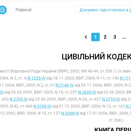
Редакції
Документ підготовлено в
1
2
3
...
ЦИВІЛЬНИЙ КОДЕК
омості Верховної Ради України (ВВР), 2003, NN 40-44, ст.356 ) ( Із зм
2004, N 2, ст. 6
N 1255-IV
від 18.11.2003, ВВР, 2004, N 11, ст.140
N 171
11.2004, ВВР, 2005, N 2, ст.37
N 2146-IV
від 03.11.2004, ВВР, 2005, N 2
IV
від 03.03.2005, ВВР, 2005, N 16, ст.257
N 2620-IV
від 02.06.2005, ВВ
т.420
N 2705-IV
від 23.06.2005, ВВР, 2005, N 33, ст.427
N 2710-IV
від 2
2005, N 42, ст.464
N 3165-IV
від 01.12.2005, ВВР, 2006, N 12, ст.102
N 
12.2005, ВВР, 2006, N 15, ст.127
N 3348-IV
від 17.01.2006, ВВР, 2006, 
ст.268 )
КНИГА ПЕР