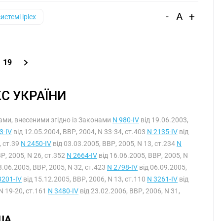
-
A
+
системі iplex
19
С УКРАЇНИ
інами, внесеними згідно із Законами
N 980-IV
від 19.06.2003,
3-IV
від 12.05.2004, ВВР, 2004, N 33-34, ст.403
N 2135-IV
від
, ст.39
N 2450-IV
від 03.03.2005, ВВР, 2005, N 13, ст.234
N
Р, 2005, N 26, ст.352
N 2664-IV
від 16.06.2005, ВВР, 2005, N
3.06.2005, ВВР, 2005, N 32, ст.423
N 2798-IV
від 06.09.2005,
3201-IV
від 15.12.2005, ВВР, 2006, N 13, ст.110
N 3261-IV
від
N 19-20, ст.161
N 3480-IV
від 23.02.2006, ВВР, 2006, N 31,
ША