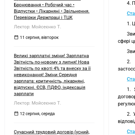
б) нерезидентом?
4. 
Бронювання • Робочий час •
Відпустки • Лікарняні • Звільнення.
Ста
Перевірки Держпраці і ТЦК
1. 
Лектор: Мойсеєнко Т.
Зви
11 серпня, вівторок
сфері ц
Зви
Великі зарплатні зміни! Зарплатна
2.
Звітність по-новому з липня! Нова
Звітність по квоті 4% та внеску за її
застос
невиконання! Зміни Середня
Ста
зарплата: критичність, лікарняні,
відпускні. ЄСВ, ПДФО, індексація
1. 
зарплати
догово
Лектор: Мойсеєнко Т.
регулюю
12 серпня, середа
2. 
відпові
Ста
Сучасний трудовий договір (усний,