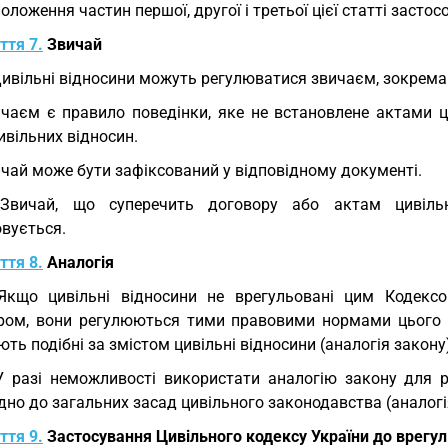
Положення частин першої, другої і третьої цієї статті засто
ття 7.
Звичай
Цивільні відносини можуть регулюватися звичаєм, зокрема
чаєм є правило поведінки, яке не встановлене актами ц
ивільних відносин.
чай може бути зафіксований у відповідному документі.
 Звичай, що суперечить договору або актам цивільн
овується.
ття 8.
Аналогія
Якщо цивільні відносини не врегульовані цим Кодекс
ром, вони регулюються тими правовими нормами цього Ко
ть подібні за змістом цивільні відносини (аналогія закону
У разі неможливості використати аналогію закону для 
дно до загальних засад цивільного законодавства (аналогі
ття 9.
Застосування Цивільного кодексу України до врегу