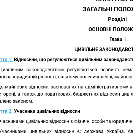
ЗАГАЛЬНІ ПОЛ
Розділ I
ОСНОВНІ ПОЛО
Глава 1
ЦИВІЛЬНЕ ЗАКОНОДАВСТ
ття 1.
Відносини, що регулюються цивільним законодавс
Цивільним законодавством регулюються особисті немай
ні на юридичній рівності, вільному волевиявленні, майновій
До майнових відносин, заснованих на адміністративному 
стороні, а також до податкових, бюджетних відносин циві
влено законом.
ття 2.
Учасники цивільних відносин
Учасниками цивільних відносин є фізичні особи та юридичні 
Учасниками цивільних відносин є: держава Україна, Ав