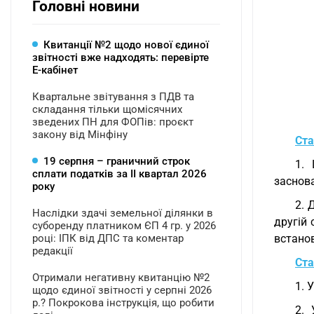
Головні новини
Квитанції №2 щодо нової єдиної
звітності вже надходять: перевірте
Е-кабінет
Квартальне звітування з ПДВ та
складання тільки щомісячних
зведених ПН для ФОПів: проєкт
закону від Мінфіну
Ста
19 серпня – граничний строк
1. 
сплати податків за ІI квартал 2026
заснова
року
2. 
Наслідки здачі земельної ділянки в
другій 
суборенду платником ЄП 4 гр. у 2026
році: ІПК від ДПС та коментар
встано
редакції
Ста
Отримали негативну квитанцію №2
1. 
щодо єдиної звітності у серпні 2026
р.? Покрокова інструкція, що робити
2. 