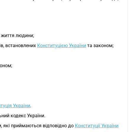
о життя людини;
ів, встановлених
Конституцією України
та законом;
коном;
туція України
.
ьний кодекс України.
и, які приймаються відповідно до
Конституції України