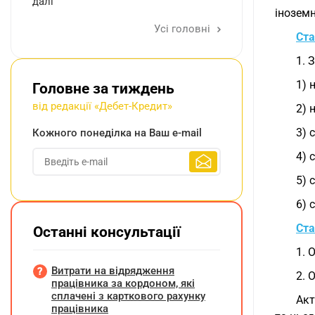
далі
іноземн
Усі головні
Ста
1. 
1) 
Головне за тиждень
від редакції «Дебет-Кредит»
2) 
3) 
Кожного понеділка на Ваш e-mail
4) 
5) 
6) 
Ста
Останні консультації
1. 
Витрати на відрядження
2. 
працівника за кордоном, які
сплачені з карткового рахунку
Акт
працівника