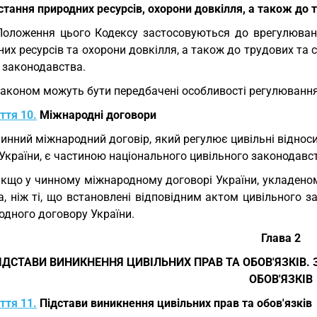
тання природних ресурсів, охорони довкілля, а також до 
Положення цього Кодексу застосовуються до врегулюван
их ресурсів та охорони довкілля, а також до трудових та 
 законодавства.
Законом можуть бути передбачені особливості регулюванн
ття 10.
Міжнародні договори
Чинний міжнародний договір, який регулює цивільні віднос
країни, є частиною національного цивільного законодавст
Якщо у чинному міжнародному договорі України, укладено
а, ніж ті, що встановлені відповідним актом цивільного 
одного договору України.
Глава 2
ІДСТАВИ ВИНИКНЕННЯ ЦИВІЛЬНИХ ПРАВ ТА ОБОВ'ЯЗКІВ.
ОБОВ'ЯЗКІВ
ття 11.
Підстави виникнення цивільних прав та обов'язків