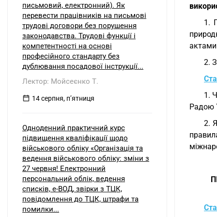
письмовий, електронний). Як
викорис
перевести працівників на письмові
1. 
трудові договори без порушення
природн
законодавства. Трудові функції і
актами
компетентності на основі
професійного стандарту без
2. 
дублювання посадової інструкції...
Ста
Лектор: Мойсеєнко Т.
1. 
14 серпня, пʼятниця
Радою У
2. 
Одноденний практичний курс
правил
підвищення кваліфікації щодо
міжнар
військового обліку «Організація та
ведення військового обліку: зміни з
27 червня! Електронний
персональний облік, ведення
П
списків, е-ВОД, звірки з ТЦК,
повідомлення до ТЦК, штрафи та
Ста
помилки...