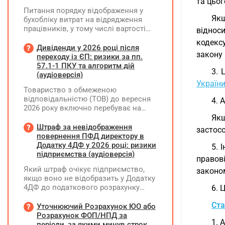
та цьог
Питання порядку відображення у
Якщ
бухобліку витрат на відрядження
працівників, у тому числі вартості
відноси
проживання в готелі, яке сплачено з
кодекс
карткового рахунку працівника та
Дивіденди у 2026 році після
закону 
підтвердження таких операцій
переходу із ЄП: ризики за пп.
первинними документами, належать
57.1-1 ПКУ та алгоритм дій
3. 
до компетенції Мінфіну
(аудіоверсія)
Україн
Товариство з обмеженою
відповідальністю (ТОВ) до вересня
4. 
2026 року включно перебуває на
спрощеній системі оподаткування
Як
(єдиний податок, 3 група, ставка 5%,
Штраф за невідображення
застосо
неплатник ПДВ). З 1 жовтня 2026
повернення ПФД директору в
року підприємство переходить на
Додатку 4ДФ у 2026 році: ризики
5. 
загальну систему оподаткування
підприємства (аудіоверсія)
правов
(стає платником податку на
Який штраф очікує підприємство,
законо
прибуток). За результатами
якщо воно не відобразить у Додатку
діяльності у періоді 2024–2025 років
4ДФ до податкового розрахунку
6. 
(під час перебування на спрощеній
повернення поворотної фінансової
системі) підприємство отримало
Ста
допомоги (ПФД) директору?
Уточнюючий Розрахунок ЮО або
чистий прибуток, сума
Розрахунок ФОП/НПД за
нерозподіленого прибутку в балансі
1. 
періоди, за якими минув строк