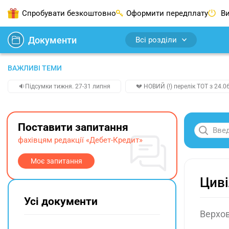
Спробувати безкоштовно
Оформити передплату
Ви
Документи
Всі розділи
ВАЖЛИВІ ТЕМИ
🔉Підсумки тижня. 27-31 липня
💔 НОВИЙ (!) перелік ТОТ з 24.06
Поставити запитання
фахівцям редакції «Дебет-Кредит»
Моє запитання
Циві
Усі документи
Верхов