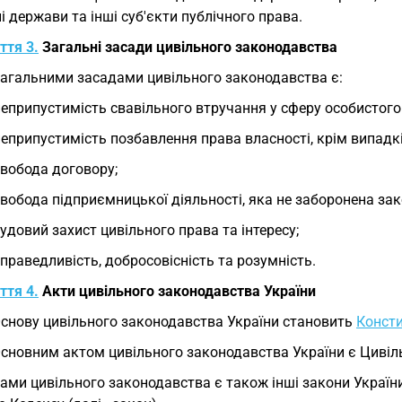
і держави та інші суб'єкти публічного права.
ття 3.
Загальні засади цивільного законодавства
Загальними засадами цивільного законодавства є:
неприпустимість свавільного втручання у сферу особистог
неприпустимість позбавлення права власності, крім випадк
свобода договору;
свобода підприємницької діяльності, яка не заборонена за
судовий захист цивільного права та інтересу;
справедливість, добросовісність та розумність.
ття 4.
Акти цивільного законодавства України
Основу цивільного законодавства України становить
Консти
Основним актом цивільного законодавства України є Цивіл
ами цивільного законодавства є також інші закони Україн