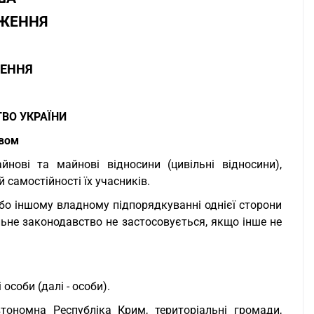
ОЖЕННЯ
ЖЕННЯ
ВО УКРАЇНИ
твом
нові та майнові відносини (цивільні відносини),
 самостійності їх учасників.
або іншому владному підпорядкуванні однієї сторони
льне законодавство не застосовується, якщо інше не
особи (далі - особи).
тономна Республіка Крим, територіальні громади,