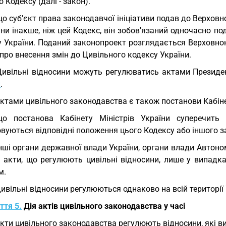
о Кодексу (далі - закон).
о суб'єкт права законодавчої ініціативи подав до Верховно
ни інакше, ніж цей Кодекс, він зобов'язаний одночасно п
у України. Поданий законопроект розглядається Верховно
про внесення змін до Цивільного кодексу України.
Цивільні відносини можуть регулюватись актами Президе
и
.
Актами цивільного законодавства є також постанови Кабіне
що постанова Кабінету Міністрів України суперечит
вуються відповідні положення цього Кодексу або іншого з
Інші органи державної влади України, органи влади Авто
і акти, що регулюють цивільні відносини, лише у випадк
м.
Цивільні відносини регулюються однаково на всій території 
ття 5.
Дія актів цивільного законодавства у часі
Акти цивільного законодавства регулюють відносини, які в