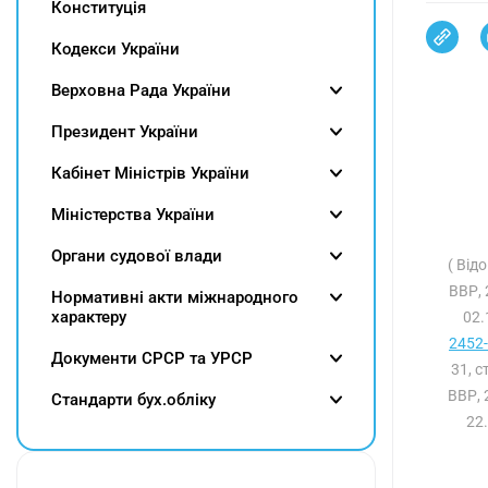
Конституція
Кодекси України
Верховна Рада України
Президент України
Кабінет Міністрів України
Міністерства України
Органи судової влади
( Від
ВВР, 
Нормативні акти міжнародного
характеру
02.
2452-
Документи СРСР та УРСР
31, с
ВВР, 
Cтандарти бух.обліку
22.