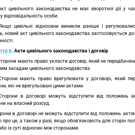
Акт цивільного законодавства не має зворотної дії у ча
у відповідальність особи.
Якщо цивільні відносини виникли раніше і регулювали
ь, новий акт цивільного законодавства застосовується до
ності.
ття 6.
Акти цивільного законодавства і договір
Сторони мають право укласти договір, який не передбачен
ним засадам цивільного законодавства.
Сторони мають право врегулювати у договорі, який пер
ни, які не врегульовані цими актами.
Сторони в договорі можуть відступити від положень ак
ни на власний розсуд.
рони в договорі не можуть відступити від положень акті
 про це, а також у разі, якщо обов'язковість для сторін п
або із суті відносин між сторонами.