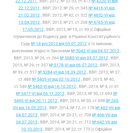
22.12.2011
, ВВР, 2012, № 32-33, ст.413
№ 4220-VI від
22.12.2011
, ВВР, 2012, № 29, ст.345
№ 4416-VI від
21.02.2012
, ВВР, 2012, № 42, ст.522
№ 4652-VI від
13.04.2012
, ВВР, 2013, № 21, ст.208
№ 4765-VI від
17.05.2012
, ВВР, 2013, № 15, ст.99 )( Офіційне
тлумачення до Кодексу див. в Рішенні Конституційного
Суду
№ 14-рп/2012 від 03.07.2012
)( Із змінами,
внесеними згідно із Законами
№ 5042-VI від 04.07.2012
,
ВВР, 2013, № 26, ст.264
№ 5080-VI від 05.07.2012
, ВВР,
2013, № 29, ст.337
№ 5178-VI від 06.07.2012
, ВВР, 2013,
№ 39, ст.517
№ 5284-VI від 18.09.2012
, ВВР, 2013, № 37,
ст.488
№ 5405-VI від 02.10.2012
, ВВР, 2013, № 40,
ст.540
№ 5463-VI від 16.10.2012
, ВВР, 2014, № 4, ст.61
№ 5477-VI від 06.11.2012
, ВВР, 2013, № 50, ст.693
№
5495-VI від 20.11.2012
, ВВР, 2013, № 50, ст.698
№ 245-
VII від 16.05.2013
, ВВР, 2014, № 12, ст.178
№ 402-VII від
04.07.2013
, ВВР, 2014, № 20-21, ст.708
№ 406-VII від
04.07.2013
, ВВР, 2014, № 20-21, ст.712
№ 642-VII від
10.10.2013
, ВВР, 2014, № 22, ст.773 )( Офіційне