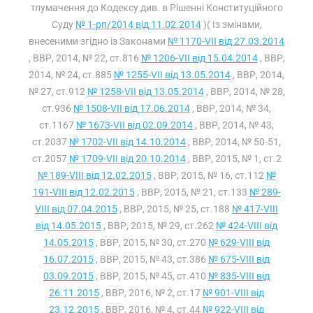
тлумачення до Кодексу див. в Рішенні Конституційного
Суду
№ 1-рп/2014 від 11.02.2014
)( Із змінами,
внесеними згідно із Законами
№ 1170-VII від 27.03.2014
, ВВР, 2014, № 22, ст.816
№ 1206-VII від 15.04.2014
, ВВР,
2014, № 24, ст.885
№ 1255-VII від 13.05.2014
, ВВР, 2014,
№ 27, ст.912
№ 1258-VII від 13.05.2014
, ВВР, 2014, № 28,
ст.936
№ 1508-VII від 17.06.2014
, ВВР, 2014, № 34,
ст.1167
№ 1673-VII від 02.09.2014
, ВВР, 2014, № 43,
ст.2037
№ 1702-VII від 14.10.2014
, ВВР, 2014, № 50-51,
ст.2057
№ 1709-VII від 20.10.2014
, ВВР, 2015, № 1, ст.2
№ 189-VIII від 12.02.2015
, ВВР, 2015, № 16, ст.112
№
191-VIII від 12.02.2015
, ВВР, 2015, № 21, ст.133
№ 289-
VIII від 07.04.2015
, ВВР, 2015, № 25, ст.188
№ 417-VIII
від 14.05.2015
, ВВР, 2015, № 29, ст.262
№ 424-VIII від
14.05.2015
, ВВР, 2015, № 30, ст.270
№ 629-VIII від
16.07.2015
, ВВР, 2015, № 43, ст.386
№ 675-VIII від
03.09.2015
, ВВР, 2015, № 45, ст.410
№ 835-VIII від
26.11.2015
, ВВР, 2016, № 2, ст.17
№ 901-VIII від
23.12.2015
, ВВР, 2016, № 4, ст.44
№ 922-VIII від