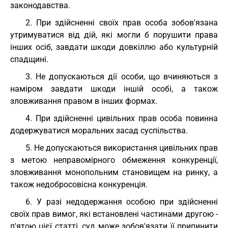
законодавства.
2. При здійсненні своїх прав особа зобов'язана
утримуватися від дій, які могли б порушити права
інших осіб, завдати шкоди довкіллю або культурній
спадщині.
3. Не допускаються дії особи, що вчиняються з
наміром завдати шкоди іншій особі, а також
зловживання правом в інших формах.
4. При здійсненні цивільних прав особа повинна
додержуватися моральних засад суспільства.
5. Не допускаються використання цивільних прав
з метою неправомірного обмеження конкуренції,
зловживання монопольним становищем на ринку, а
також недобросовісна конкуренція.
6. У разі недодержання особою при здійсненні
своїх прав вимог, які встановлені частинами другою -
п'ятою цієї статті, суд може зобов'язати її припинити