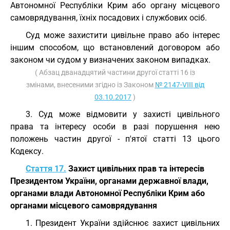
Автономної Республіки Крим або органу місцевого
самоврядування, їхніх посадових і службових осіб.
Суд може захистити цивільне право або інтерес
іншим способом, що встановлений договором або
законом чи судом у визначених законом випадках.
( Абзац дванадцятий частини другої статті 16 із
змінами, внесеними згідно із Законом
№ 2147-VIII від
03.10.2017
)
3. Суд може відмовити у захисті цивільного
права та інтересу особи в разі порушення нею
положень частин другої - п'ятої статті 13 цього
Кодексу.
Стаття 17.
Захист цивільних прав та інтересів
Президентом України, органами державної влади,
органами влади Автономної Республіки Крим або
органами місцевого самоврядування
1. Президент України здійснює захист цивільних