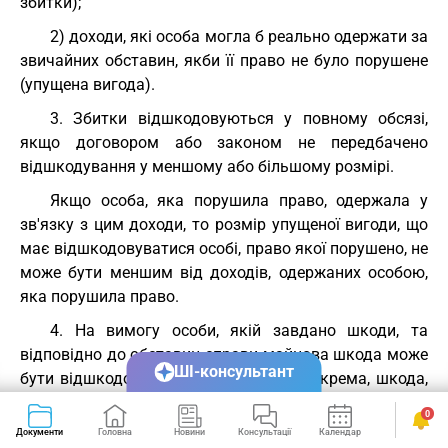
збитки);
2) доходи, які особа могла б реально одержати за
звичайних обставин, якби її право не було порушене
(упущена вигода).
3. Збитки відшкодовуються у повному обсязі,
якщо договором або законом не передбачено
відшкодування у меншому або більшому розмірі.
Якщо особа, яка порушила право, одержала у
зв'язку з цим доходи, то розмір упущеної вигоди, що
має відшкодовуватися особі, право якої порушено, не
може бути меншим від доходів, одержаних особою,
яка порушила право.
4. На вимогу особи, якій завдано шкоди, та
відповідно до обставин справи майнова шкода може
ШІ-консультант
бути відшкодована і в інший спосіб, зокрема, шкода,
завдана майну, може відшкодовуватися в натурі
0
(передання речі того ж роду та тієї ж якості,
Документи
Головна
Новини
Консультації
Календар
Сервіси