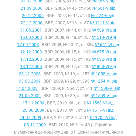
23.02.2006
, ВВР, 2006, № 31, ст.268
№ 185-V від
21.09.2006
, ВВР, 2006, № 46, ст.456
№ 501-V від
20.12.2006
, ВВР, 2007, № 11, ст.93
№ 524-V від
22.12.2006
, ВВР, 2007, № 10, ст.87
№ 1111-V від
31.05.2007
, ВВР, 2007, № 44, ст.512
№ 509-VI від
16.09.2008
, ВВР, 2008, № 48, ст.358
№ 514-VI від
17.09.2008
, ВВР, 2008, № 50-51, ст.384
№ 661-VI від
12.12.2008
, ВВР, 2009, № 15, ст.190
№ 675-VI від
17.12.2008
, ВВР, 2009, № 15, ст.192
№ 692-VI від
18.12.2008
, ВВР, 2009, № 17, ст.236
№ 800-VI від
25.12.2008
, ВВР, 2009, № 19, ст.257
№ 1055-VI від
03.03.2009
, ВВР, 2009, № 29, ст.393
№ 1254-VI від
14.04.2009
, ВВР, 2009, № 36-37, ст.511
№ 1390-VI від
21.05.2009
, ВВР, 2009, № 39, ст.559
№ 1559-VI від
17.11.2009
, ВВР, 2010, № 1, ст.2
№ 1568-VI від
25.06.2009
, ВВР, 2010, № 1, ст.5
№ 1617-VI від
24.07.2009
, ВВР, 2010, № 2-3, ст.11
№ 1702-VI від
05.11.2009
, ВВР, 2010, № 5, ст.40 )( Офіційне
тлумачення до Кодексу див. в Рішенні Конституційного