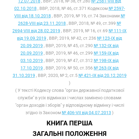
12.07.2018
, ВВР, 2018, № 38, ст.280
№ 2581-VIII від
02.10.2018
, ВВР, 2018, № 46, ст.371 Кодексом
№ 2597-
VIII від 18.10.2018
, ВВР, 2019, № 19, ст.74 Законами
№
2628-VIII від 23.11.2018
, ВВР, 2018, № 49, ст.399
№
2694-VIII від 28.02.2019
, ВВР, 2019, № 16, ст.69
№ 111-IX
від 19.09.2019
, ВВР, 2019, № 42, ст.236
№ 123-IX від
20.09.2019
, ВВР, 2019, № 45, ст.290
№ 132-IX від
20.09.2019
, ВВР, 2019, № 46, ст.299
№ 159-IX від
03.10.2019
, ВВР, 2019, № 47, ст.312
№ 198-IX від
17.10.2019
, ВВР, 2019, № 50, ст.356
№ 263-IX від
31.10.2019
, ВВР, 2020, № 2, ст.5
№ 421-IX від 20.12.2019
)
( У тексті Кодексу слова "орган державної податкової
служби" в усіх відмінках і числах замінено словами
"орган доходів і зборів" у відповідному відмінку і числі
згідно із Законом
№ 406-VII від 04.07.2013
)
КНИГА ПЕРША
ЗАГАЛЬНІ ПОЛОЖЕННЯ