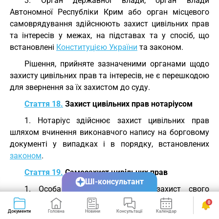
3. Орган державної влади, орган влади
Автономної Республіки Крим або орган місцевого
самоврядування здійснюють захист цивільних прав
та інтересів у межах, на підставах та у спосіб, що
встановлені
Конституцією України
та законом.
Рішення, прийняте зазначеними органами щодо
захисту цивільних прав та інтересів, не є перешкодою
для звернення за їх захистом до суду.
Стаття 18.
Захист цивільних прав нотаріусом
1. Нотаріус здійснює захист цивільних прав
шляхом вчинення виконавчого напису на борговому
документі у випадках і в порядку, встановлених
законом
.
Стаття 19.
Самозахист цивільних прав
ШІ-консультант
1. Особа має право на самозахист свого
цивільного права та права іншої особи від порушень і
0
протиправних посягань.
Документи
Головна
Новини
Консультації
Календар
Сервіси