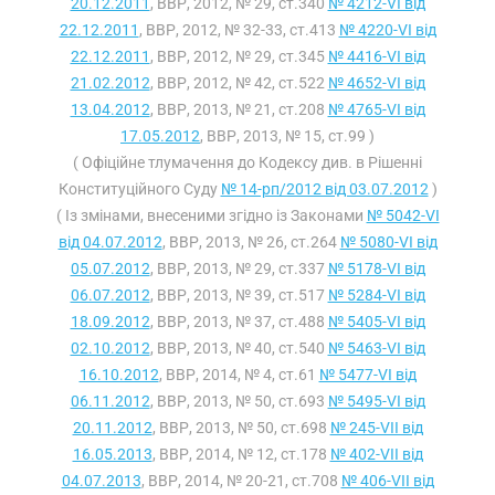
20.12.2011
, ВВР, 2012, № 29, ст.340
№ 4212-VI від
22.12.2011
, ВВР, 2012, № 32-33, ст.413
№ 4220-VI від
22.12.2011
, ВВР, 2012, № 29, ст.345
№ 4416-VI від
21.02.2012
, ВВР, 2012, № 42, ст.522
№ 4652-VI від
13.04.2012
, ВВР, 2013, № 21, ст.208
№ 4765-VI від
17.05.2012
, ВВР, 2013, № 15, ст.99 )
( Офіційне тлумачення до Кодексу див. в Рішенні
Конституційного Суду
№ 14-рп/2012 від 03.07.2012
)
( Із змінами, внесеними згідно із Законами
№ 5042-VI
від 04.07.2012
, ВВР, 2013, № 26, ст.264
№ 5080-VI від
05.07.2012
, ВВР, 2013, № 29, ст.337
№ 5178-VI від
06.07.2012
, ВВР, 2013, № 39, ст.517
№ 5284-VI від
18.09.2012
, ВВР, 2013, № 37, ст.488
№ 5405-VI від
02.10.2012
, ВВР, 2013, № 40, ст.540
№ 5463-VI від
16.10.2012
, ВВР, 2014, № 4, ст.61
№ 5477-VI від
06.11.2012
, ВВР, 2013, № 50, ст.693
№ 5495-VI від
20.11.2012
, ВВР, 2013, № 50, ст.698
№ 245-VII від
16.05.2013
, ВВР, 2014, № 12, ст.178
№ 402-VII від
04.07.2013
, ВВР, 2014, № 20-21, ст.708
№ 406-VII від