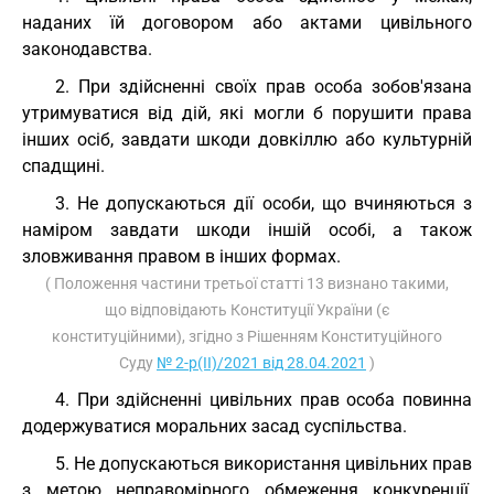
наданих їй договором або актами цивільного
законодавства.
2. При здійсненні своїх прав особа зобов'язана
утримуватися від дій, які могли б порушити права
інших осіб, завдати шкоди довкіллю або культурній
спадщині.
3. Не допускаються дії особи, що вчиняються з
наміром завдати шкоди іншій особі, а також
зловживання правом в інших формах.
( Положення частини третьої статті 13 визнано такими,
що відповідають Конституції України (є
конституційними), згідно з Рішенням Конституційного
Суду
№ 2-р(II)/2021 від 28.04.2021
)
4. При здійсненні цивільних прав особа повинна
додержуватися моральних засад суспільства.
5. Не допускаються використання цивільних прав
з метою неправомірного обмеження конкуренції,