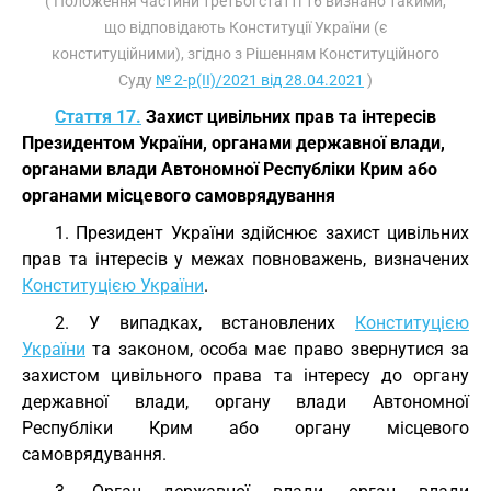
( Положення частини третьої статті 16 визнано такими,
що відповідають Конституції України (є
конституційними), згідно з Рішенням Конституційного
Суду
№ 2-р(II)/2021 від 28.04.2021
)
Стаття 17.
Захист цивільних прав та інтересів
Президентом України, органами державної влади,
органами влади Автономної Республіки Крим або
органами місцевого самоврядування
1. Президент України здійснює захист цивільних
прав та інтересів у межах повноважень, визначених
Конституцією України
.
2. У випадках, встановлених
Конституцією
України
та законом, особа має право звернутися за
захистом цивільного права та інтересу до органу
державної влади, органу влади Автономної
Республіки Крим або органу місцевого
самоврядування.