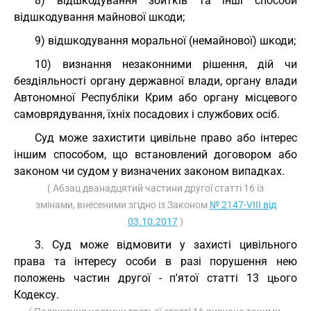
8) відшкодування збитків та інші способи
відшкодування майнової шкоди;
9) відшкодування моральної (немайнової) шкоди;
10) визнання незаконними рішення, дій чи
бездіяльності органу державної влади, органу влади
Автономної Республіки Крим або органу місцевого
самоврядування, їхніх посадових і службових осіб.
Суд може захистити цивільне право або інтерес
іншим способом, що встановлений договором або
законом чи судом у визначених законом випадках.
( Абзац дванадцятий частини другої статті 16 із
змінами, внесеними згідно із Законом
№ 2147-VIII від
03.10.2017
)
3. Суд може відмовити у захисті цивільного
права та інтересу особи в разі порушення нею
положень частин другої - п'ятої статті 13 цього
Кодексу.