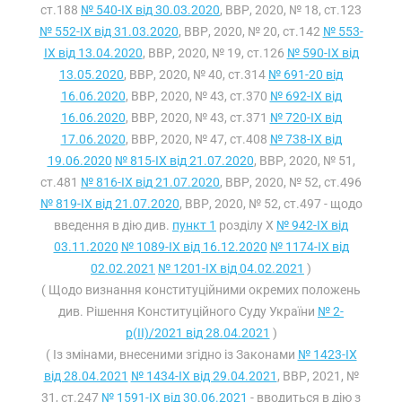
ст.188
№ 540-IX від 30.03.2020
, ВВР, 2020, № 18, ст.123
№ 552-IX від 31.03.2020
, ВВР, 2020, № 20, ст.142
№ 553-
IX від 13.04.2020
, ВВР, 2020, № 19, ст.126
№ 590-IX від
13.05.2020
, ВВР, 2020, № 40, ст.314
№ 691-20 від
16.06.2020
, ВВР, 2020, № 43, ст.370
№ 692-IX від
16.06.2020
, ВВР, 2020, № 43, ст.371
№ 720-IX від
17.06.2020
, ВВР, 2020, № 47, ст.408
№ 738-IX від
19.06.2020
№ 815-IX від 21.07.2020
, ВВР, 2020, № 51,
ст.481
№ 816-IX від 21.07.2020
, ВВР, 2020, № 52, ст.496
№ 819-IX від 21.07.2020
, ВВР, 2020, № 52, ст.497 - щодо
введення в дію див.
пункт 1
розділу X
№ 942-IX від
03.11.2020
№ 1089-IX від 16.12.2020
№ 1174-IX від
02.02.2021
№ 1201-IX від 04.02.2021
)
( Щодо визнання конституційними окремих положень
див. Рішення Конституційного Суду України
№ 2-
р(II)/2021 від 28.04.2021
)
( Із змінами, внесеними згідно із Законами
№ 1423-IX
від 28.04.2021
№ 1434-IX від 29.04.2021
, ВВР, 2021, №
31, ст.247
№ 1591-IX від 30.06.2021
- вводиться в дію з