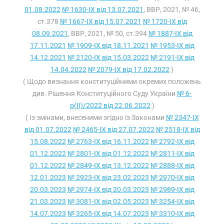
01.08.2022
№ 1630-IX від 13.07.2021
, ВВР, 2021, № 46,
ст.378
№ 1667-IX від 15.07.2021
№ 1720-IX від
08.09.2021
, ВВР, 2021, № 50, ст.394
№ 1887-IX від
17.11.2021
№ 1909-IX від 18.11.2021
№ 1953-IX від
14.12.2021
№ 2120-IX від 15.03.2022
№ 2191-IX від
14.04.2022
№ 2079-IX від 17.02.2022
)
( Щодо визнання конституційними окремих положень
див. Рішення Конституційного Суду України
№ 6-
р(II)/2022 від 22.06.2022
)
( Із змінами, внесеними згідно із Законами
№ 2347-IX
від 01.07.2022
№ 2465-IX від 27.07.2022
№ 2518-IX від
15.08.2022
№ 2763-IX від 16.11.2022
№ 2792-IX від
01.12.2022
№ 2801-IX від 01.12.2022
№ 2811-IX від
01.12.2022
№ 2849-IX від 13.12.2022
№ 2888-IX від
12.01.2023
№ 2923-IX від 23.02.2023
№ 2970-IX від
20.03.2023
№ 2974-IX від 20.03.2023
№ 2989-IX від
21.03.2023
№ 3081-IX від 02.05.2023
№ 3254-IX від
14.07.2023
№ 3265-IX від 14.07.2023
№ 3310-IX від