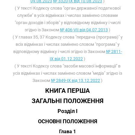
09.08.2023
№ 3320-IX від 10.08.2023
)
( У тексті Кодексу слова "орган державної податкової
служби" в усіх відмінках і числах замінено словами
"орган доходів і зборів" у відповідному відмінку і числі
згідно із Законом
№ 406-VII від 04.07.2013
)
( У главах 35, 37 Кодексу слова "передача (програма)" у
всіх відмінках і числах замінено словом "програма" у
відповідному відмінку і числі згідно із Законом
№ 2811-
IX від 01.12.2022
)
( У тексті Кодексу слова "засоби масової інформації" в
усіх відмінках і числах замінено словом "медіа" згідно із
Законом
№ 2849-IX від 13.12.2022
)
КНИГА ПЕРША
ЗАГАЛЬНІ ПОЛОЖЕННЯ
Розділ I
ОСНОВНІ ПОЛОЖЕННЯ
Глава 1